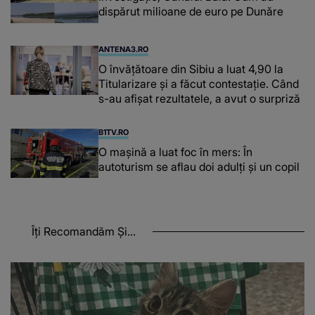
dispărut milioane de euro pe Dunăre
ANTENA3.RO
O învățătoare din Sibiu a luat 4,90 la
Titularizare și a făcut contestație. Când
s-au afișat rezultatele, a avut o surpriză
B1TV.RO
O maşină a luat foc în mers: În
autoturism se aflau doi adulți și un copil
Îți Recomandăm Și...