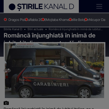
Dragos Pislaru
Rabla 2026
Mojtaba Khamenei
Ilie Bolojan
Nicușor Dan
Stirile Kanal D
Stiri actuale
Româncă înjunghiată în inimă de iubitul
Româncă înjunghiată în inimă de
italian, pe o stradă din Salerno
iubitul italian, pe o stradă din
Salerno