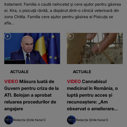
tratament. Familia o caută neîncetat și cere ajutor pentru găsirea
ei. Kira, o pisicuță rănită, a dispărut dintr-o clinică veterinară din
zona Chitila. Familia cere ajutor pentru găsirea ei Pisicuța se
afla...
ACTUALE
ACTUALE
VIDEO
Măsura luată de
VIDEO
Cannabisul
Guvern pentru criza de la
medicinal în România, o
ATI. Bolojan a aprobat
luptă pentru acces și
reluarea procedurilor de
recunoaștere: „Am
angajare
observat o ameliorare
semnificativă”
Redacția Știrile Kanal D
Redacția Știrile Kanal D