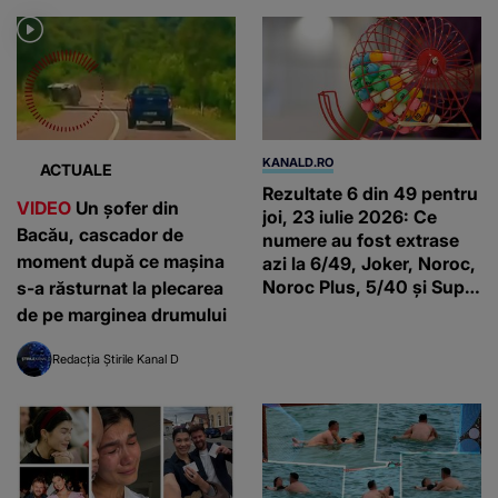
KANALD.RO
ACTUALE
Rezultate 6 din 49 pentru
VIDEO
Un șofer din
joi, 23 iulie 2026: Ce
Bacău, cascador de
numere au fost extrase
moment după ce mașina
azi la 6/49, Joker, Noroc,
Noroc Plus, 5/40 și Super
s-a răsturnat la plecarea
Noroc
de pe marginea drumului
Redacția Știrile Kanal D