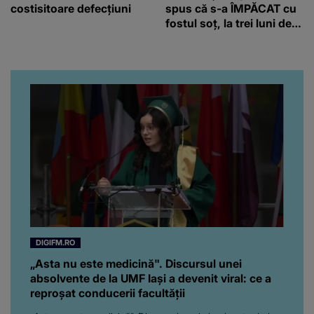
costisitoare defecțiuni
spus că s-a ÎMPĂCAT cu
fostul soț, la trei luni de
când au divorțat. Ce-a
putut să spună frumoasa
artistă i-a lăsat MASCĂ
pe toți. De data aceasta,
chiar a rupt tăcerea:
”Poate că aveam să ne
spunem, să ne...”
DIGIFM.RO
„Asta nu este medicină". Discursul unei
absolvente de la UMF Iași a devenit viral: ce a
reproșat conducerii facultății