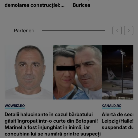
demolarea construcției:
Buricea
”Este de penal”
Parteneri
WOWBIZ.RO
KANALD.RO
Detalii halucinante în cazul bărbatului
Alertă de secur
găsit îngropat într-o curte din Botoșani!
Leipzig/Halle! T
Marinel a fost înjunghiat în inimă, iar
suspendat după
concubina lui se numără printre suspecți