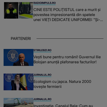
timpul parcă..."
RADIOIMPULS.RO
CINE ESTE POLIȚISTUL care a murit și
povestea impresionantă din spatele
unei VIEȚI DEDICATE UNIFORMEI: "Și-a
îndeplinit misiunile cu responsabilitate,
iar în relația cu colegii a fost un sprijin,
un sfătuitor și un..."
PARTENERI
STIRILEBZI.RO
Vești bune pentru români! Guvernul Ilie
Bolojan anunță plafonarea facturilor!
JURNALUL.RO
Ecologism cu japca. Natura 2000
lovește fermierii
JURNALUL.RO
Investigație, Canalul Bala: Cum au