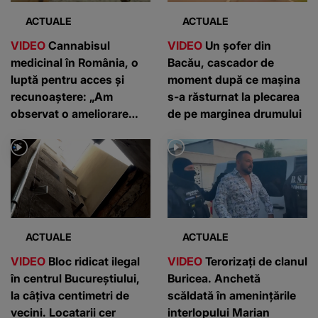
ACTUALE
ACTUALE
VIDEO
Cannabisul
VIDEO
Un șofer din
medicinal în România, o
Bacău, cascador de
luptă pentru acces și
moment după ce mașina
recunoaștere: „Am
s-a răsturnat la plecarea
observat o ameliorare
de pe marginea drumului
semnificativă”
ACTUALE
ACTUALE
VIDEO
Bloc ridicat ilegal
VIDEO
Terorizați de clanul
în centrul Bucureștiului,
Buricea. Anchetă
la câțiva centimetri de
scăldată în amenințările
vecini. Locatarii cer
interlopului Marian