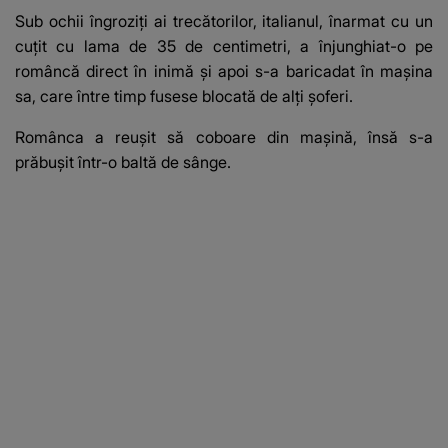
Sub ochii îngroziţi ai trecătorilor, italianul, înarmat cu un
cuţit cu lama de 35 de centimetri, a înjunghiat-o pe
româncă direct în inimă şi apoi s-a baricadat în maşina
sa, care între timp fusese blocată de alţi şoferi.
Românca a reuşit să coboare din maşină, însă s-a
prăbuşit într-o baltă de sânge.