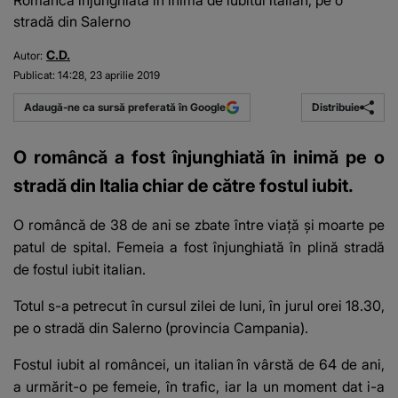
Româncă înjunghiată în inimă de iubitul italian, pe o
stradă din Salerno
C.D.
Autor:
Publicat:
14:28, 23 aprilie 2019
Distribuie
Adaugă-ne ca sursă preferată în Google
O româncă a fost înjunghiată în inimă pe o
stradă din Italia chiar de către fostul iubit.
O româncă de 38 de ani se zbate între viață și moarte pe
patul de spital. Femeia a fost înjunghiată în plină stradă
de fostul iubit italian.
Totul s-a petrecut în cursul zilei de luni, în jurul orei 18.30,
pe o stradă din Salerno (provincia Campania).
Fostul iubit al româncei, un italian în vârstă de 64 de ani,
a urmărit-o pe femeie, în trafic, iar la un moment dat i-a