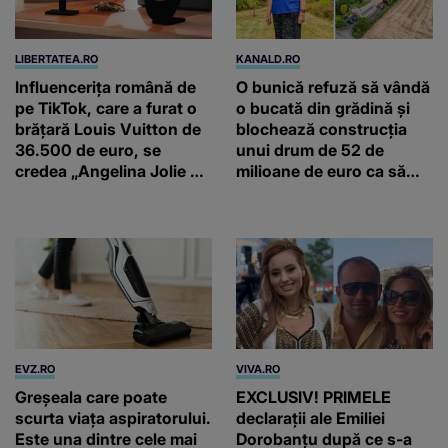
LIBERTATEA.RO
KANALD.RO
Influencerița română de
O bunică refuză să vândă
pe TikTok, care a furat o
o bucată din grădină și
brățară Louis Vuitton de
blochează construcția
36.500 de euro, se
unui drum de 52 de
credea „Angelina Jolie de
milioane de euro ca să
România”
salveze un stejar vechi de
500 de ani
EVZ.RO
VIVA.RO
Greșeala care poate
EXCLUSIV! PRIMELE
scurta viața aspiratorului.
declarații ale Emiliei
Este una dintre cele mai
Dorobanțu după ce s-a