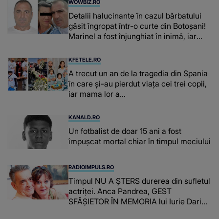
WOWBIZ.RO
Detalii halucinante în cazul bărbatului
găsit îngropat într-o curte din Botoșani!
Marinel a fost înjunghiat în inimă, iar
concubina lui se numără printre
suspecți
KFETELE.RO
A trecut un an de la tragedia din Spania
în care și-au pierdut viața cei trei copii,
iar mama lor a…
KANALD.RO
Un fotbalist de doar 15 ani a fost
împușcat mortal chiar în timpul meciului
RADIOIMPULS.RO
Timpul NU A ȘTERS durerea din sufletul
actriței. Anca Pandrea, GEST
SFÂȘIETOR ÎN MEMORIA lui Iurie Darie:
"A fost copleșitor. Pe măsură ce trece