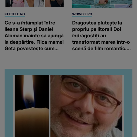
KFETELE.RO
WOWBIZ.RO
Ce s-a întâmplat între
Dragostea plutește la
Ileana Sterp și Daniel
propriu pe litoral! Doi
Aloman înainte să ajungă
îndrăgostiți au
la despărțire. Fiica mamei
transformat marea într-o
Geta povestește cum
scenă de film romantic.
încearcă să treacă peste
Turiștii prezenți s-au uitat
divorț: “Ar însemna să-l
de două ori
denigrez.”