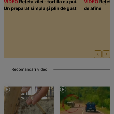
VIDEO
Rețeta zilei - tortilla cu pui.
VIDEO
Rețeta 
Un preparat simplu și plin de gust
de afine
Recomandări video