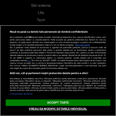
Stiri externe
Life
Tech
Stiri auto
Nouă ne pasă ca datele tale personale să rămână confidențiale
Stiri economice
Noi și partenerii noștri
589
stocăm și/sau accesăm informații pe dispozitivul dvs., precum identificatorii cookie unici
pentru prelucrarea datelor cu caracter personal. Puteți accepta sau gestiona preferințele dvs. făcând clic mai jos,
Sport
respectiv vă puteți opune utilizării unui interes legitim în orice moment pe pagina cu politica de confidențialitate.
Aceste alegeri vor fi raportate partenerilor noștri și nu vă vor afecta navigarea.
Mai multe detalii
Noi si partenerii nostri (retelele de socializare si agentiile de publicitate partenere, precum si furnizorii nostri de
servicii de date analitice) prelucram date pentru a permite website-ului sa functioneze, pentru a personaliza
Contact
continutul si anunturile publicitare afisate in functie de interesele si/sau profilul dvs., pentru a va oferi functionalitati
aferente retelelor de socializare si pentru a analiza traficul pe website. Beneficiati de drepturile prevazute de art. 15-
22 din GDPR in legatura cu prelucrarea datelor cu caracter personal. Aceste drepturi pot fi exercitate prin
modalitatea indicata
aici
. Prin click pe “ACCEPT TOATE”, acceptati folosirea tuturor Tehnologiilor de tip Cookie, care
Bd. Mărăști 65-67,
implica inclusiv acceptul dvs. cu privire la stocarea/accesarea informatiilor de catre Vendor-ii cu care colaboram.
Prin click pe “VREAU SA MODIFIC SETARILE INDIVIDUAL” puteti schimba preferintele in mod individual, mai putin
cele legate de cookie strict necesare pentru functionarea website-ului.
Romexpo Intrarea C,
Atât noi, cât și partenerii noștri prelucrăm datele pentru a oferi:
Pavilion T, sector 1
Dezvoltarea și îmbunătățirea serviciilor. Utilizarea profilurilor pentru selectarea conținutului personalizat. Stocarea
și/sau accesarea informațiilor de pe un dispozitiv. Măsurarea performanței reclamelor. Utilizarea profilurilor pentru
selectarea publicității personalizate. Crearea profilurilor de conținut personalizat. Crearea profilurilor pentru
publicitate personalizată. Măsurarea performanței conținutului. Înțelegerea publicului prin statistici sau combinații
de date din surse diferite. Utilizarea de date limitate pentru a selecta publicitatea. Utilizarea datelor limitate pentru a
selecta conținutul. Date precise de geolocație și identificarea prin scanarea dispozitivului.
Urmărește-ne
pe rețelele sociale:
Listă parteneri (furnizori)
ACCEPT TOATE
VREAU SA MODIFIC SETARILE INDIVIDUAL