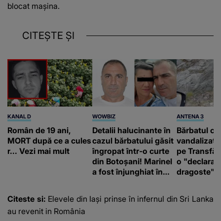
blocat maşina.
CITEȘTE ȘI
KANAL D
WOWBIZ
ANTENA 3
Român de 19 ani,
Detalii halucinante în
Bărbatul ca
MORT după ce a cules
cazul bărbatului găsit
vandalizat 
r... Vezi mai mult
îngropat într-o curte
pe Transfă
din Botoșani! Marinel
o "declaraţ
a fost înjunghiat în
dragoste" e
inimă, iar concubina
poliție și c
lui se numără printre
mediu
Citeste si:
Elevele din Iași prinse în infernul din Sri Lanka
suspecți
au revenit in România