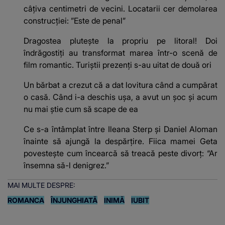
câțiva centimetri de vecini. Locatarii cer demolarea
construcției: ”Este de penal”
Dragostea plutește la propriu pe litoral! Doi
îndrăgostiți au transformat marea într-o scenă de
film romantic. Turiștii prezenți s-au uitat de două ori
Un bărbat a crezut că a dat lovitura când a cumpărat
o casă. Când i-a deschis ușa, a avut un șoc și acum
nu mai știe cum să scape de ea
Ce s-a întâmplat între Ileana Sterp și Daniel Aloman
înainte să ajungă la despărțire. Fiica mamei Geta
povestește cum încearcă să treacă peste divorț: “Ar
însemna să-l denigrez.”
MAI MULTE DESPRE:
ROMANCA
ÎNJUNGHIATĂ
INIMĂ
IUBIT