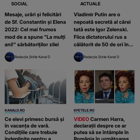
SOCIAL
ACTUALE
Mesaje, urări şi felicitări
Vladimir Putin are o
de Sf. Constantin şi Elena
nepoată secretă al cărei
2022: Cel mai frumos
tată este Igor Zelenski.
mod de a spune "La mulţi
Fiica dictatorului rus a
ani!" sărbătoriților zilei
călătorit de 50 de ori în
decursul a 2 ani la
Redacția Știrile Kanal D
Redacția Știrile Kanal D
Munchen
KANALD.RO
KFETELE.RO
Ce elevi primesc bursă și
VIDEO
Carmen Harra,
în vacanța de vară.
declarații despre ce ar
Condițiile care trebuie
putea să se întâmple în
îndeplinite pentru a
România în următoarea