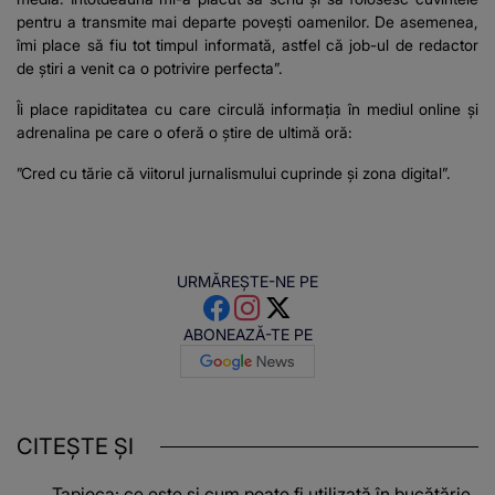
pentru a transmite mai departe povești oamenilor. De asemenea,
îmi place să fiu tot timpul informată, astfel că job-ul de redactor
de știri a venit ca o potrivire perfecta”.
Îi place rapiditatea cu care circulă informația în mediul online și
adrenalina pe care o oferă o știre de ultimă oră:
”Cred cu tărie că viitorul jurnalismului cuprinde și zona digital”.
URMĂREȘTE-NE PE
ABONEAZĂ-TE PE
CITEȘTE ȘI
Tapioca: ce este și cum poate fi utilizată în bucătărie