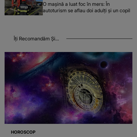
O maşină a luat foc în mers: În
autoturism se aflau doi adulți și un copil
Îți Recomandăm Și...
HOROSCOP