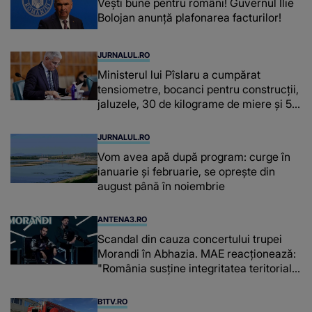
Vești bune pentru români! Guvernul Ilie
Bolojan anunță plafonarea facturilor!
JURNALUL.RO
Ministerul lui Pîslaru a cumpărat
tensiometre, bocanci pentru construcții,
jaluzele, 30 de kilograme de miere și 50
de kilograme de cafea
JURNALUL.RO
Vom avea apă după program: curge în
ianuarie și februarie, se oprește din
august până în noiembrie
ANTENA3.RO
Scandal din cauza concertului trupei
Morandi în Abhazia. MAE reacționează:
"România susține integritatea teritorială
a Georgiei"
B1TV.RO