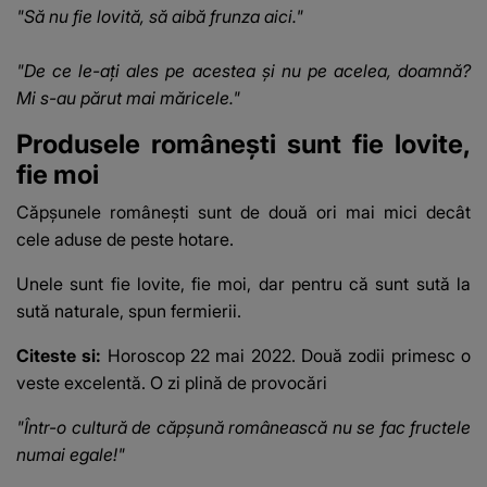
"Să nu fie lovită, să aibă frunza aici."
"De ce le-ați ales pe acestea și nu pe acelea, doamnă?
Mi s-au părut mai măricele."
Produsele românești sunt fie lovite,
fie moi
Căpșunele românești sunt de două ori mai mici decât
cele aduse de peste hotare.
Unele sunt fie lovite, fie moi, dar pentru că sunt sută la
sută naturale, spun fermierii.
Citeste si:
Horoscop 22 mai 2022. Două zodii primesc o
veste excelentă. O zi plină de provocări
"Într-o cultură de căpșună românească nu se fac fructele
numai egale!"