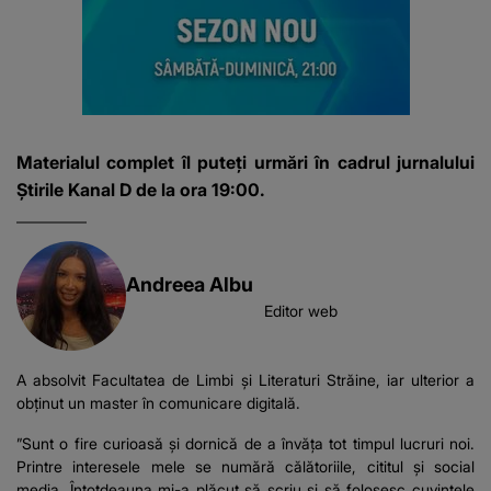
Materialul complet îl puteți urmări în cadrul jurnalului
Știrile Kanal D de la ora 19:00.
Andreea Albu
Editor web
A absolvit Facultatea de Limbi și Literaturi Străine, iar ulterior a
obținut un master în comunicare digitală.
”Sunt o fire curioasă și dornică de a învăța tot timpul lucruri noi.
Printre interesele mele se numără călătoriile, cititul și social
media. Întotdeauna mi-a plăcut să scriu și să folosesc cuvintele