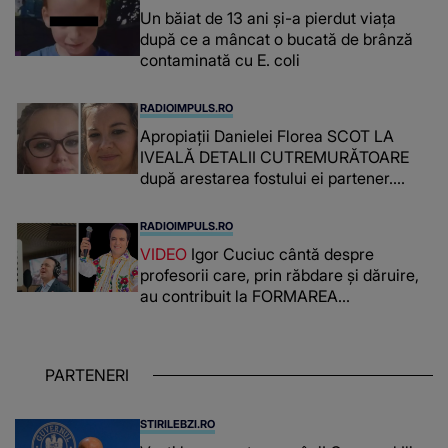
Un băiat de 13 ani și-a pierdut viața
după ce a mâncat o bucată de brânză
contaminată cu E. coli
RADIOIMPULS.RO
Apropiații Danielei Florea SCOT LA
IVEALĂ DETALII CUTREMURĂTOARE
după arestarea fostului ei partener.
PRIN CE A FOST NEVOITĂ să treacă
românca ucisă în Italia și ascunsă în
RADIOIMPULS.RO
lada unui pat: " Îmi pare rău că nu am
VIDEO
Igor Cuciuc cântă despre
reușit să fac mai mult pentru ea și..."
profesorii care, prin răbdare și dăruire,
au contribuit la FORMAREA
OAMENILOR DE ASTĂZI. Ce spune
despre dascălii care lasă amprente
puternice ÎN SUFLETELE ELEVILOR,
PARTENERI
chiar și după trecerea anilor: "De
fiecare dată când..."
STIRILEBZI.RO