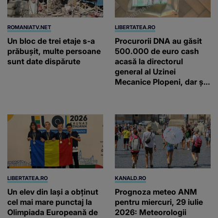
ROMANIATV.NET
LIBERTATEA.RO
Un bloc de trei etaje s-a
Procurorii DNA au găsit
prăbuşit, multe persoane
500.000 de euro cash
sunt date dispărute
acasă la directorul
general al Uzinei
Mecanice Plopeni, dar și
două ceasuri Patek
Philippe și Rolex
LIBERTATEA.RO
KANALD.RO
Un elev din Iași a obținut
Prognoza meteo ANM
cel mai mare punctaj la
pentru miercuri, 29 iulie
Olimpiada Europeană de
2026: Meteorologii