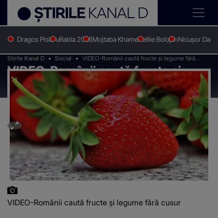
Dragos Pislaru
Rabla 2026
Mojtaba Khamenei
Ilie Bolojan
Nicușor Dan
Stirile Kanal D
Social
VIDEO-Românii caută fructe și legume fără
VIDEO-Românii caută fructe și
cusur
legume fără cusur
VIDEO-Românii caută fructe și legume fără cusur