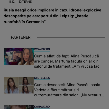
11:12
EXTERNE
Rusia neagă orice implicare în cazul dronei explozive
descoperite pe aeroportul din Leipzig: „Isterie
rusofobă în Germania”
PARTENERI
WOWBIZ.RO
Cum a aflat, de fapt, Alina Pușcău că
are cancer. Mărturia făcută chiar din
salonul de tratament: „Am vrut să fac
niște genuflexiuni și a început să mă
înțepe sânul”
KFETELE.RO
Cum a descoperit Alina Pușcău boala.
Vedeta a făcut mărturisiri
cutremurătoare din salon: „Nu vreau să
vă fie milă de mine.”
KANALD.RO