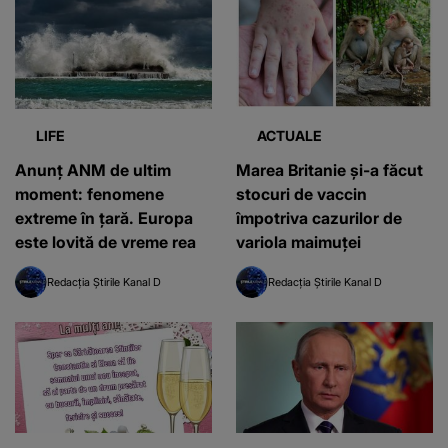
LIFE
ACTUALE
Anunț ANM de ultim
Marea Britanie și-a făcut
moment: fenomene
stocuri de vaccin
extreme în țară. Europa
împotriva cazurilor de
este lovită de vreme rea
variola maimuței
Redacția Știrile Kanal D
Redacția Știrile Kanal D