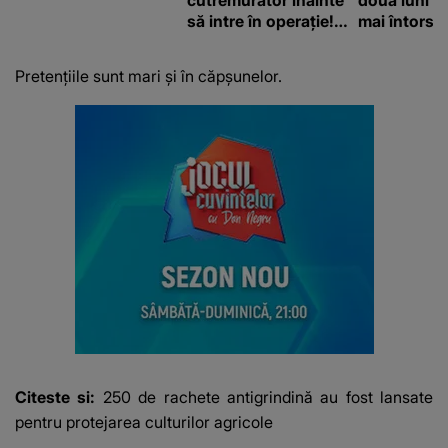
cutremurător înainte
două luni și
să intre în operație!
mai întors
Vedeta a transmis un
mesaj emoționant
Pretențiile sunt mari și în căpșunelor.
fanilor
Citeste si:
250 de rachete antigrindină au fost lansate
pentru protejarea culturilor agricole