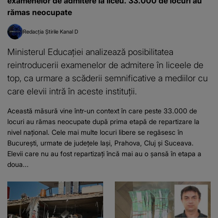
examenelor de admitere la liceu. 33.000 de locuri au
rămas neocupate
Redacția Știrile Kanal D
Ministerul Educației analizează posibilitatea
reintroducerii examenelor de admitere în liceele de
top, ca urmare a scăderii semnificative a mediilor cu
care elevii intră în aceste instituții.
Această măsură vine într-un context în care peste 33.000 de
locuri au rămas neocupate după prima etapă de repartizare la
nivel național. Cele mai multe locuri libere se regăsesc în
București, urmate de județele Iași, Prahova, Cluj și Suceava.
Elevii care nu au fost repartizați încă mai au o șansă în etapa a
doua...