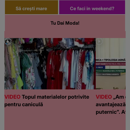
Să crești mare
Ce faci in weekend?
Tu Dai Moda!
VIDEO
Topul materialelor potrivite
VIDEO
„Am de
pentru caniculă
avantajează c
puternic”. Află