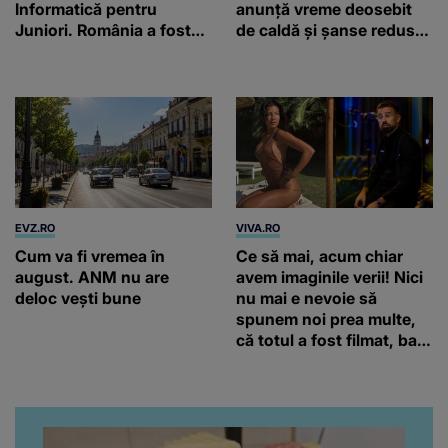
Informatică pentru
anunță vreme deosebit
Juniori. România a fost
de caldă și șanse reduse
pe primul loc, cu 4
de precipitații
medalii
EVZ.RO
VIVA.RO
Cum va fi vremea în
Ce să mai, acum chiar
august. ANM nu are
avem imaginile verii! Nici
deloc vești bune
nu mai e nevoie să
spunem noi prea multe,
că totul a fost filmat, ba
chiar artistul și-a întrebat
iubita dacă e adevărat! Și
da, frumoasa iubită a lui
Florin Ristei e...