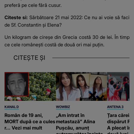
preferă pe cele fără cusur.
Citeste si:
Sărbătoare 21 mai 2022: Ce nu ai voie să faci
de Sf. Constantin şi Elena?
Un kilogram de cireșe din Grecia costă 30 de lei. În timp
ce cele românești costă de două ori mai puțin.
CITEȘTE ȘI
KANAL D
WOWBIZ
ANTENA 3
Român de 19 ani,
„Am intrat în
Țara căreia 
MORT după ce a cules
metastază” Alina
dispărut Pr
r... Vezi mai mult
Pușcău, anunț
A plecat în