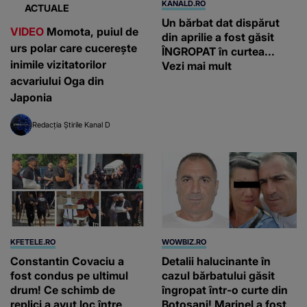
KANALD.RO
ACTUALE
Un bărbat dat dispărut
VIDEO
Momota, puiul de
din aprilie a fost găsit
urs polar care cucerește
ÎNGROPAT în curtea...
inimile vizitatorilor
Vezi mai mult
acvariului Oga din
Japonia
Redacția Știrile Kanal D
KFETELE.RO
WOWBIZ.RO
Constantin Covaciu a
Detalii halucinante în
fost condus pe ultimul
cazul bărbatului găsit
drum! Ce schimb de
îngropat într-o curte din
replici a avut loc între
Botoșani! Marinel a fost