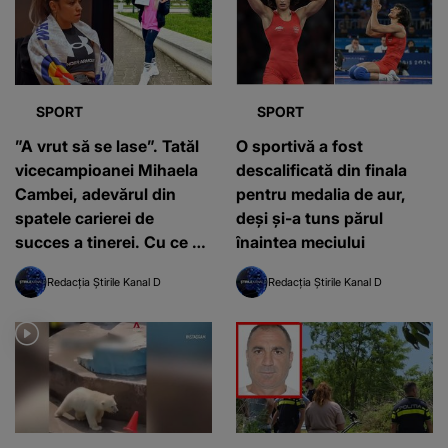
SPORT
SPORT
”A vrut să se lase”. Tatăl
O sportivă a fost
vicecampioanei Mihaela
descalificată din finala
Cambei, adevărul din
pentru medalia de aur,
spatele carierei de
deși și-a tuns părul
succes a tinerei. Cu ce s-
înaintea meciului
a luptat, de fapt, până să
Redacția Știrile Kanal D
Redacția Știrile Kanal D
ajungă la JO 2024