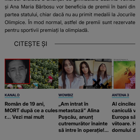
și Ana Maria Bărbosu vor beneficia de premii în bani din
partea statului, chiar dacă nu au primit medalii la Jocurile
Olimpice. În mod normal, astfel de premii sunt rezervate
pentru sportivii premiați la olimpiadă.
CITEȘTE ȘI
KANAL D
WOWBIZ
ANTENA 3
Român de 19 ani,
„Am intrat în
Al cincilea 
MORT după ce a cules
metastază” Alina
caniculă va
r... Vezi mai mult
Pușcău, anunț
Europa să
cutremurător înainte
viitoare. H
să intre în operație!
domului de 
Vedeta a transmis un
care va adu