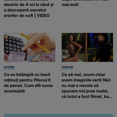
electric de 4 ori la rând și
mai mult
a descoperit secretul
erorilor de soft | VIDEO
EVZ.RO
VIVA.RO
Ce se întâmplă cu banii
Ce să mai, acum chiar
reținuți pentru Pilonul II
avem imaginile verii! Nici
de pensii. Cum afli suma
nu mai e nevoie să
acumulată
spunem noi prea multe,
că totul a fost filmat, ba
chiar artistul și-a întrebat
iubita dacă e adevărat! Și
da, frumoasa iubită a lui