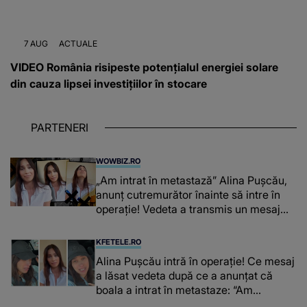
7 AUG
ACTUALE
VIDEO România risipeste potențialul energiei solare
din cauza lipsei investițiilor în stocare
PARTENERI
WOWBIZ.RO
„Am intrat în metastază” Alina Pușcău,
anunț cutremurător înainte să intre în
operație! Vedeta a transmis un mesaj
emoționant fanilor
KFETELE.RO
Alina Pușcău intră în operație! Ce mesaj
a lăsat vedeta după ce a anunțat că
boala a intrat în metastaze: “Am
cancer!”