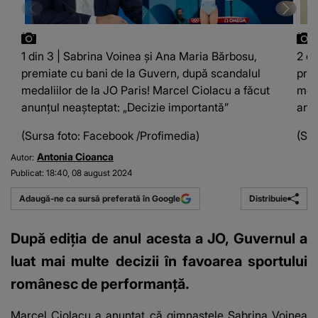
1 din 3 | Sabrina Voinea și Ana Maria Bărbosu,
2 di
premiate cu bani de la Guvern, după scandalul
prem
medaliilor de la JO Paris! Marcel Ciolacu a făcut
meda
anunțul neașteptat: „Decizie importantă”
anun
(Sursa foto: Facebook /Profimedia)
(Sur
Antonia Cioanca
Autor:
Publicat:
18:40, 08 august 2024
Distribuie
Adaugă-ne ca sursă preferată în Google
După ediția de anul acesta a JO, Guvernul a
luat mai multe decizii în favoarea sportului
românesc de performanță.
Marcel Ciolacu a anunțat că gimnastele Sabrina Voinea