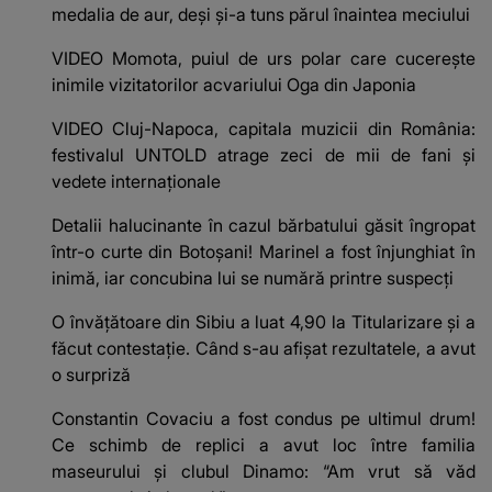
medalia de aur, deși și-a tuns părul înaintea meciului
VIDEO Momota, puiul de urs polar care cucerește
inimile vizitatorilor acvariului Oga din Japonia
VIDEO Cluj-Napoca, capitala muzicii din România:
festivalul UNTOLD atrage zeci de mii de fani și
vedete internaționale
Detalii halucinante în cazul bărbatului găsit îngropat
într-o curte din Botoșani! Marinel a fost înjunghiat în
inimă, iar concubina lui se numără printre suspecți
O învățătoare din Sibiu a luat 4,90 la Titularizare și a
făcut contestație. Când s-au afișat rezultatele, a avut
o surpriză
Constantin Covaciu a fost condus pe ultimul drum!
Ce schimb de replici a avut loc între familia
maseurului și clubul Dinamo: “Am vrut să văd