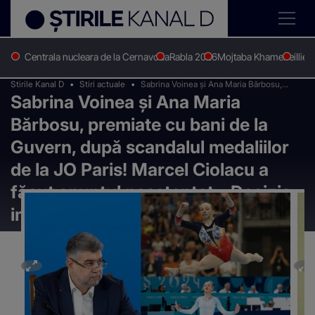
Centrala nucleara de la Cernavoda
Rabla 2026
Mojtaba Khamenei
Ilie 
Stirile Kanal D
Stiri actuale
Sabrina Voinea și Ana Maria Bărbosu,
Sabrina Voinea și Ana Maria
premiate cu bani de la Guvern, după
scandalul medaliilor de la JO Paris! Marcel
Bărbosu, premiate cu bani de la
Ciolacu a făcut anunțul neașteptat:
„Decizie importantă”
Guvern, după scandalul medaliilor
de la JO Paris! Marcel Ciolacu a
făcut anunțul neașteptat: „Decizie
importantă”