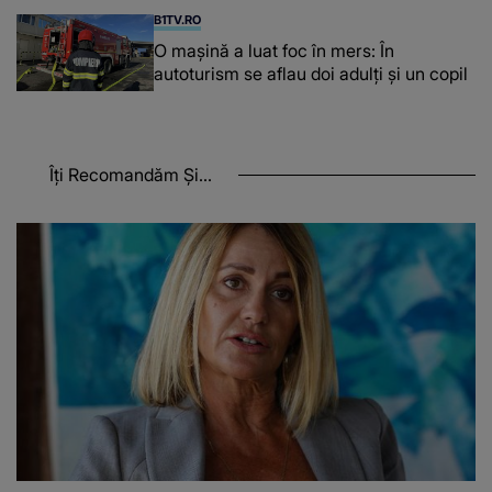
B1TV.RO
O maşină a luat foc în mers: În
autoturism se aflau doi adulți și un copil
Îți Recomandăm Și...