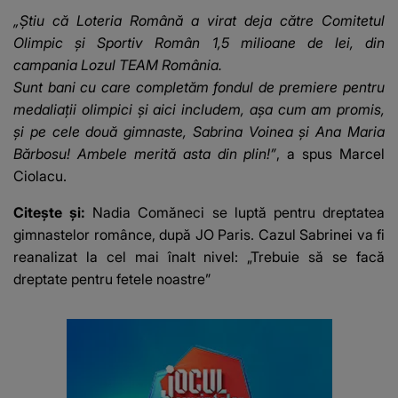
mesaj emoționant
42 de grade
„Știu că Loteria Română a virat deja către Comitetul
fanilor
Olimpic și Sportiv Român 1,5 milioane de lei, din
campania Lozul TEAM România.
Sunt bani cu care completăm fondul de premiere pentru
medaliații olimpici și aici includem, așa cum am promis,
și pe cele două gimnaste, Sabrina Voinea și Ana Maria
Bărbosu! Ambele merită asta din plin!”
, a spus Marcel
Ciolacu.
Citește și:
Nadia Comăneci se luptă pentru dreptatea
gimnastelor românce, după JO Paris. Cazul Sabrinei va fi
reanalizat la cel mai înalt nivel: „Trebuie să se facă
dreptate pentru fetele noastre”