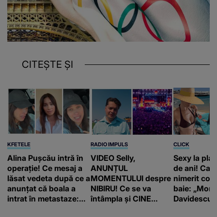
CITEȘTE ȘI
KFETELE
RADIO IMPULS
CLICK
Alina Pușcău intră în
VIDEO Selly,
Sexy la plaj
operație! Ce mesaj a
ANUNȚUL
de ani! Car
lăsat vedeta după ce a
MOMENTULUI despre
nimerit cos
anunțat că boala a
NIBIRU! Ce se va
baie: „Moni
intrat în metastaze:
întâmpla și CINE
Davidescu e
“Am cancer!”
SUNT CEI VIZAȚI de