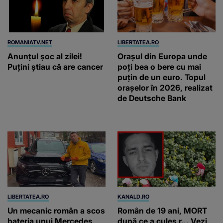
ROMANIATV.NET
LIBERTATEA.RO
Anunţul şoc al zilei!
Orașul din Europa unde
Puţini ştiau că are cancer
poți bea o bere cu mai
puțin de un euro. Topul
orașelor în 2026, realizat
de Deutsche Bank
LIBERTATEA.RO
KANALD.RO
Un mecanic român a scos
Român de 19 ani, MORT
bateria unui Mercedes
după ce a cules r... Vezi