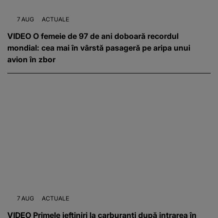
7 AUG
ACTUALE
VIDEO O femeie de 97 de ani doboară recordul
mondial: cea mai în vârstă pasageră pe aripa unui
avion în zbor
7 AUG
ACTUALE
VIDEO Primele ieftiniri la carburanți după intrarea în