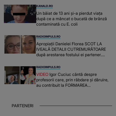
KANALD.RO
Un băiat de 13 ani și-a pierdut viața
după ce a mâncat o bucată de brânză
contaminată cu E. coli
RADIOIMPULS.RO
Apropiații Danielei Florea SCOT LA
IVEALĂ DETALII CUTREMURĂTOARE
după arestarea fostului ei partener.
PRIN CE A FOST NEVOITĂ să treacă
românca ucisă în Italia și ascunsă în
RADIOIMPULS.RO
lada unui pat: " Îmi pare rău că nu am
VIDEO
Igor Cuciuc cântă despre
reușit să fac mai mult pentru ea și..."
profesorii care, prin răbdare și dăruire,
au contribuit la FORMAREA
OAMENILOR DE ASTĂZI. Ce spune
despre dascălii care lasă amprente
puternice ÎN SUFLETELE ELEVILOR,
PARTENERI
chiar și după trecerea anilor: "De
fiecare dată când..."