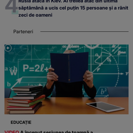
Rusia atacă în Kiev. Al treilea atac din ultima
săptămână a ucis cel puțin 15 persoane și a rănit
zeci de oameni
Parteneri
EDUCAȚIE
VIDEO
A început sesiunea de toamnă a