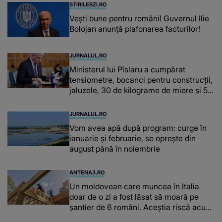
STIRILEBZI.RO
Vești bune pentru români! Guvernul Ilie
Bolojan anunță plafonarea facturilor!
JURNALUL.RO
Ministerul lui Pîslaru a cumpărat
tensiometre, bocanci pentru construcții,
jaluzele, 30 de kilograme de miere și 50
de kilograme de cafea
JURNALUL.RO
Vom avea apă după program: curge în
ianuarie și februarie, se oprește din
august până în noiembrie
ANTENA3.RO
Un moldovean care muncea în Italia
doar de o zi a fost lăsat să moară pe
şantier de 6 români. Aceștia riscă acum
închisoarea