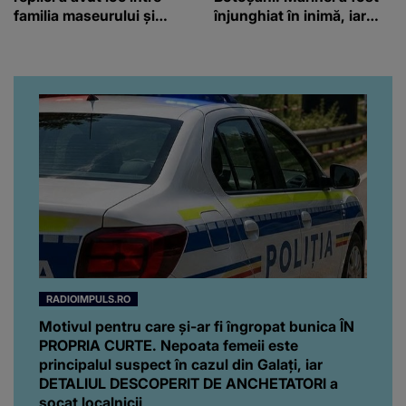
familia maseurului și
înjunghiat în inimă, iar
clubul Dinamo: “Am vrut
concubina lui se numără
să văd caracterul și
printre suspecți
obrazul.”
RADIOIMPULS.RO
Motivul pentru care și-ar fi îngropat bunica ÎN
PROPRIA CURTE. Nepoata femeii este
principalul suspect în cazul din Galați, iar
DETALIUL DESCOPERIT DE ANCHETATORI a
șocat localnicii