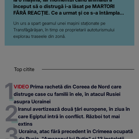
început să o distrugă i-a lăsat pe MARTORI
FĂRĂ REACȚIE. Ce a urmat și ce s-a întâmplat
cu proprietarii autoturismului
Un urs a spart geamul unei mașini staționate pe
Transfăgărășan, în timp ce proprietarii autoturismului
explorau traseele din zonă.
Top citite
VIDEO
Prima rachetă din Coreea de Nord care
distruge case cu familii în ele, în atacul Rusiei
asupra Ucrainei
Iranul avertizează două țări europene, în ziua în
care Egiptul intră în conflict. Război tot mai
extins
Ucraina, atac fără precedent în Crimeea ocupată
de Rusia. "Amazonul lui Putin" și 13 instalații