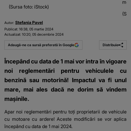
mot
(Sursa foto: iStock)
(Sur
Stefania Pavel
Autor:
Publicat:
16:38, 05 martie 2024
Actualizat:
10:20, 05 decembrie 2024
Distribuie
Adaugă-ne ca sursă preferată în Google
Începând cu data de 1 mai vor intra în vigoare
noi reglementări pentru vehiculele cu
benzină sau motorină! Impactul va fi unul
mare, mai ales dacă ne dorim să vindem
mașinile.
Apar noi reglementări pentru toți proprietarii de vehicule
cu motoare cu ardere! Aceste modificări se vor aplica
începând cu data de 1 mai 2024.