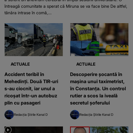
întreagă comunitate a sperat că Miruna se va face bine De altfel,
tânăra intrase în comă,...
ACTUALE
ACTUALE
Accident teribil în
Descoperire șocantă în
Mehedinți. Două TIR-uri
mașina unui taximetrist,
s-au ciocnit, iar unul a
în Constanța. Un control
ricoșat într-un autobuz
rutier a scos la iveală
plin cu pasageri
secretul șoferului
Redacția Știrile Kanal D
Redacția Știrile Kanal D