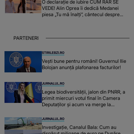
O declarație de iubire CUM RAR SE
VEDE! Alin Oprea îi dedică Medanei
piesa „Tu mă înalți”, cântecul despre
omul care i-a schimbat DESTINUL și i-a
redat LUMINA DIN SUFLET: "M-ai iubit
cu bunătate și răbdare, până când omul
PARTENERI
din mine și-a regăsit pacea"
STIRILEBZI.RO
Vești bune pentru români! Guvernul Ilie
Bolojan anunță plafonarea facturilor!
JURNALUL.RO
Legea biodiversității, jalon din PNRR, a
primit miercuri votul final în Camera
Deputaților și acum va merge la
promulgare
JURNALUL.RO
Investigație, Canalul Bala: Cum au
dispărut milioane de euro pe Dunăre