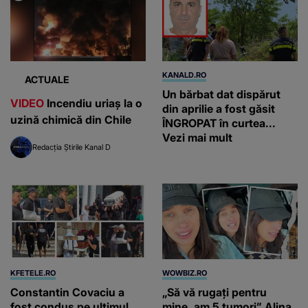
KANALD.RO
ACTUALE
Un bărbat dat dispărut
VIDEO
Incendiu uriaș la o
din aprilie a fost găsit
uzină chimică din Chile
ÎNGROPAT în curtea...
Vezi mai mult
Redacția Știrile Kanal D
KFETELE.RO
WOWBIZ.RO
Constantin Covaciu a
„Să vă rugați pentru
fost condus pe ultimul
mine, am 5 tumori” Alina