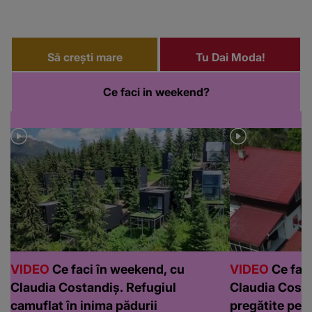
Să crești mare
Tu Dai Moda!
Ce faci in weekend?
VIDEO
Ce faci în weekend, cu
VIDEO
Ce faci
Claudia Costandiș. Refugiul
Claudia Costa
camuflat în inima pădurii
pregătite pen