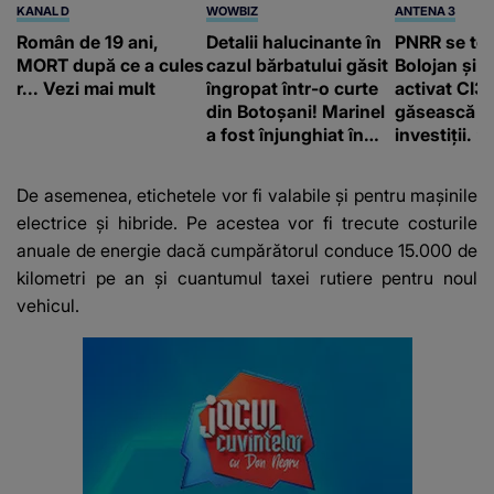
KANAL D
WOWBIZ
ANTENA 3
Român de 19 ani,
Detalii halucinante în
PNRR se te
MORT după ce a cules
cazul bărbatului găsit
Bolojan și 
r... Vezi mai mult
îngropat într-o curte
activat CI3
din Botoșani! Marinel
găsească b
a fost înjunghiat în
investiții. ”
inimă, iar concubina
Polonia şi T
lui se numără printre
utilizat PPP
De asemenea, etichetele vor fi valabile și pentru mașinile
suspecți
electrice și hibride. Pe acestea vor fi trecute costurile
anuale de energie dacă cumpărătorul conduce 15.000 de
kilometri pe an și cuantumul taxei rutiere pentru noul
vehicul.