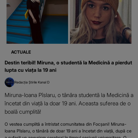
ACTUALE
Destin teribil! Miruna, o studentă la Medicină a pierdut
lupta cu viața la 19 ani
Redacția Știrile Kanal D
Miruna-Ioana Pîslaru, o tânăra studentă la Medicină a
încetat din viață la doar 19 ani. Aceasta suferea de o
boală cumplită!
O vestea cumplită a întristat comunitatea din Focșani! Miruna-
Ioana Pîslaru, o tânără de doar 19 ani a încetat din viață, după ce
a suferit un anevrism cerebral în timpul sesiunii universitare. O