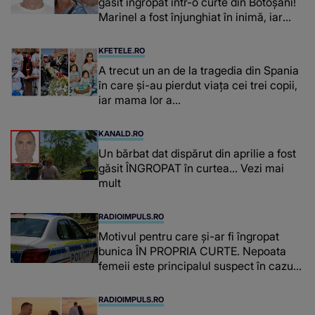
găsit îngropat într-o curte din Botoșani!
Marinel a fost înjunghiat în inimă, iar
concubina lui se numără printre
suspecți
KFETELE.RO
A trecut un an de la tragedia din Spania
în care și-au pierdut viața cei trei copii,
iar mama lor a…
KANALD.RO
Un bărbat dat dispărut din aprilie a fost
găsit ÎNGROPAT în curtea... Vezi mai
mult
RADIOIMPULS.RO
Motivul pentru care și-ar fi îngropat
bunica ÎN PROPRIA CURTE. Nepoata
femeii este principalul suspect în cazul
din Galați, iar DETALIUL DESCOPERIT
DE ANCHETATORI a șocat localnicii
RADIOIMPULS.RO