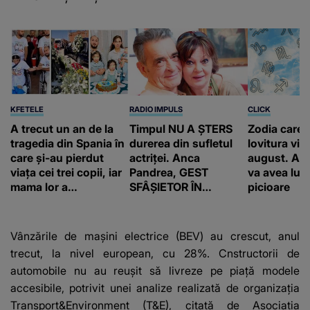
KFETELE
RADIO IMPULS
CLICK
A trecut un an de la
Timpul NU A ȘTERS
Zodia care 
tragedia din Spania în
durerea din sufletul
lovitura vieț
care și-au pierdut
actriței. Anca
august. Ace
viața cei trei copii, iar
Pandrea, GEST
va avea lum
mama lor a…
SFÂȘIETOR ÎN
picioare
MEMORIA lui Iurie
Darie: "A fost
copleșitor. Pe măsură
Vânzările de maşini electrice (BEV) au crescut, anul
ce trece timpul
trecut, la nivel european, cu 28%. Cnstructorii de
parcă..."
automobile nu au reuşit să livreze pe piaţă modele
accesibile, potrivit unei analize realizată de organizaţia
Transport&Environment (T&E), citată de Asociaţia