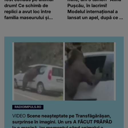
drum! Ce schimb de
Pușcău, în lacrimi!
replici a avut loc între
Modelul internațional a
familia maseurului și
lansat un apel, după ce a
clubul Dinamo: “Am vrut
fost diagnosticată cu o
să văd caracterul și
boală gravă
obrazul.”
RADIOIMPULS.RO
VIDEO
Scene neașteptate pe Transfăgărășan,
surprinse în imagini. Un urs A FĂCUT PRĂPĂD
la o mașină, iar momentul când animalul a