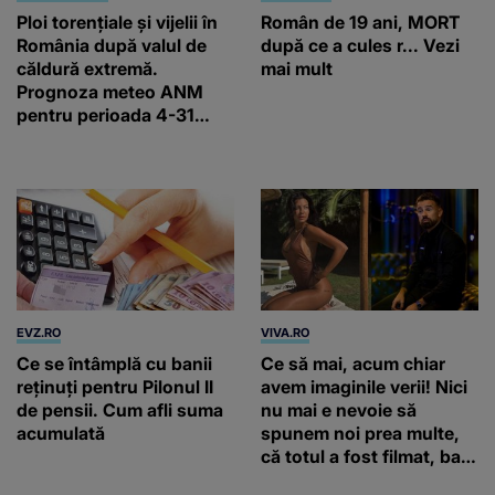
Ploi torențiale și vijelii în
Român de 19 ani, MORT
România după valul de
după ce a cules r... Vezi
căldură extremă.
mai mult
Prognoza meteo ANM
pentru perioada 4-31
august 2026
EVZ.RO
VIVA.RO
Ce se întâmplă cu banii
Ce să mai, acum chiar
reținuți pentru Pilonul II
avem imaginile verii! Nici
de pensii. Cum afli suma
nu mai e nevoie să
acumulată
spunem noi prea multe,
că totul a fost filmat, ba
chiar artistul și-a întrebat