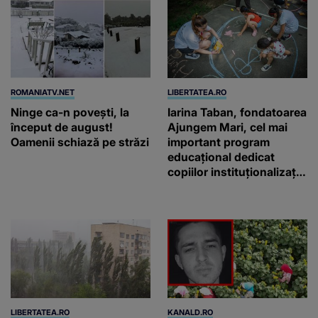
ROMANIATV.NET
LIBERTATEA.RO
Ninge ca-n povești, la
Iarina Taban, fondatoarea
început de august!
Ajungem Mari, cel mai
Oamenii schiază pe străzi
important program
educațional dedicat
copiilor instituționalizați
din România: „Voluntarii
noștri nu schimbă vieți
printr-un gest
spectaculos, ci prin
faptul că revin”
LIBERTATEA.RO
KANALD.RO