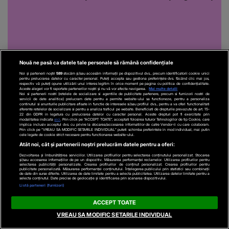
Nouă ne pasă ca datele tale personale să rămână confidențiale
Noi și partenerii noștri
589
stocăm și/sau accesăm informații pe dispozitivul dvs., precum identificatorii cookie unici
pentru prelucrarea datelor cu caracter personal. Puteți accepta sau gestiona preferințele dvs. făcând clic mai jos,
respectiv vă puteți opune utilizării unui interes legitim în orice moment pe pagina cu politica de confidențialitate.
Aceste alegeri vor fi raportate partenerilor noștri și nu vă vor afecta navigarea.
Mai multe detalii
Noi si partenerii nostri (retelele de socializare si agentiile de publicitate partenere, precum si furnizorii nostri de
servicii de date analitice) prelucram date pentru a permite website-ului sa functioneze, pentru a personaliza
continutul si anunturile publicitare afisate in functie de interesele si/sau profilul dvs., pentru a va oferi functionalitati
aferente retelelor de socializare si pentru a analiza traficul pe website. Beneficiati de drepturile prevazute de art. 15-
22 din GDPR in legatura cu prelucrarea datelor cu caracter personal. Aceste drepturi pot fi exercitate prin
modalitatea indicata
aici
. Prin click pe “ACCEPT TOATE”, acceptati folosirea tuturor Tehnologiilor de tip Cookie, care
implica inclusiv acceptul dvs. cu privire la stocarea/accesarea informatiilor de catre Vendor-ii cu care colaboram.
Recomandări video
Prin click pe “VREAU SA MODIFIC SETARILE INDIVIDUAL” puteti schimba preferintele in mod individual, mai putin
cele legate de cookie strict necesare pentru functionarea website-ului.
Atât noi, cât și partenerii noștri prelucrăm datele pentru a oferi:
Dezvoltarea și îmbunătățirea serviciilor. Utilizarea profilurilor pentru selectarea conținutului personalizat. Stocarea
și/sau accesarea informațiilor de pe un dispozitiv. Măsurarea performanței reclamelor. Utilizarea profilurilor pentru
selectarea publicității personalizate. Crearea profilurilor de conținut personalizat. Crearea profilurilor pentru
publicitate personalizată. Măsurarea performanței conținutului. Înțelegerea publicului prin statistici sau combinații
de date din surse diferite. Utilizarea de date limitate pentru a selecta publicitatea. Utilizarea datelor limitate pentru a
selecta conținutul. Date precise de geolocație și identificarea prin scanarea dispozitivului.
Listă parteneri (furnizori)
ACCEPT TOATE
VREAU SA MODIFIC SETARILE INDIVIDUAL