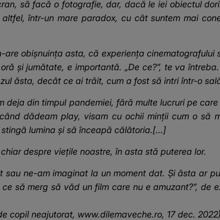
, să facă o fotografie, dar, dacă le iei obiectul dorin
 altfel, într-un mare paradox, cu cât suntem mai con
n-are obișnuința asta, că experiența cinematografului 
o oră și jumătate, e importantă. „De ce?”, te va întreba
zul ăsta, decât ce ai trăit, cum a fost să intri într-o s
 deja din timpul pandemiei, fără multe lucruri pe care
, când dădeam play, visam cu ochii minții cum o să
stingă lumina și să înceapă călătoria.[...]
 chiar despre viețile noastre, în asta stă puterea lor.
 sau ne-am imaginat la un moment dat. Și ăsta ar putea
de ce să merg să văd un film care nu e amuzant?”, de ex
 de copil neajutorat, www.dilemaveche.ro, 17 dec. 2022