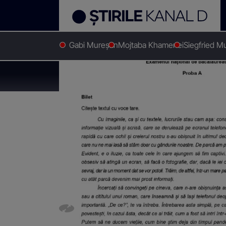
Gabi Mureșan
Mojtaba Khamenei
Siegfried M
Stirile Kanal D
Educatie
Subiecte Competențe Rom
Subiecte Competenț