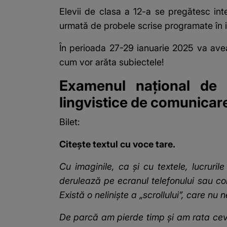
Elevii de clasa a 12-a se pregătesc in
urmată de probele scrise programate în i
În perioada 27-29 ianuarie 2025 va avea
cum vor arăta subiectele!
Examenul național de 
lingvistice de comunicar
Bilet:
Citește textul cu voce tare.
Cu imaginile, ca și cu textele, lucruri
derulează pe ecranul telefonului sau com
Există o neliniște a „scrollului”, care n
De parcă am pierde timp și am rata ceva