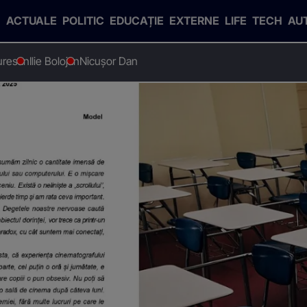
ACTUALE
POLITIC
EDUCAȚIE
EXTERNE
LIFE
TECH
AU
uresan
Ilie Bolojan
Nicușor Dan
ână BAC 2025- Model de bilet
e Română BAC 2025- Model