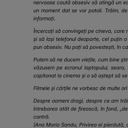
nervoase caută obsesiv să atingă un ecran
un moment dat se vor potoli. Trăim, de
informați.
Încercați să convingeți pe cineva, care 
și să lași telefonul deoparte, cel puțin 
pun obsesiv. Nu poți să povestești, în ca
Putem să ne ducem viețile, cum bine știm
văzusem pe ecranul laptopului, seara
capitonat la cinema și o să aștept să se 
Filmele și cărțile ne vorbesc de multe ori
Despre oameni dragi, despre ce am trăit
întrebarea atât de firească, în fond, „
contră.
(Ana Maria Sandu, Privirea ei pierdută,