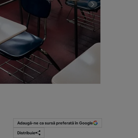
2 din 2 | Sub
(Sursa foto: s
Adaugă-ne ca sursă preferată în Google
Distribuie