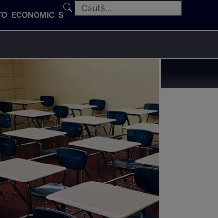
TO
ECONOMIC
SPORT
 de bilet