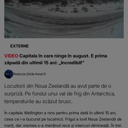
EXTERNE
VIDEO
Capitala în care ninge în august. E prima
zăpadă din ultimii 15 ani: „Incredibil!”
Redacția Știrile Kanal D
Locuitorii din Noua Zeelandă au avut parte de o
surpriză. Pe fondul unui val de frig din Antarctica,
temperaturile au scăzut brusc.
În capitala Wellington a nins pentru prima dată în ultimii 15 ani,
ceea ce i-a bucurat pe localnicii. Frigul a lovit Noua Zeelandă de
marți, dar vremea s-a menținut rece și miercuri dimineață. În trei