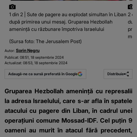
1 din 2 | Sute de pagere au explodat simultan în Liban
2 di
după primirea unui mesaj. Gruparea Hezbollah
dup
amenință cu răzbunare împotriva Israelului
prom
mor
(Sursa foto: The Jerusalem Post)
Sorin Negru
Autor:
Publicat:
08:51, 18 septembrie 2024
Actualizat:
08:53, 18 septembrie 2024
Distribuie
Adaugă-ne ca sursă preferată în Google
Gruparea Hezbollah amenință cu represalii
la adresa Israelului, care s-ar afla în spatele
atacului cu pagere din Liban, în cadrul unei
operaţiuni comune Mossad-IDF. Cel puțin 9
oameni au murit în atacul fără precedent,