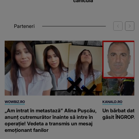
caniculă
Parteneri
WOWBIZ.RO
KANALD.RO
„Am intrat în metastază” Alina Pușcău,
Un bărbat dat di
anunț cutremurător înainte să intre în
găsit ÎNGROPAT 
operație! Vedeta a transmis un mesaj
emoționant fanilor