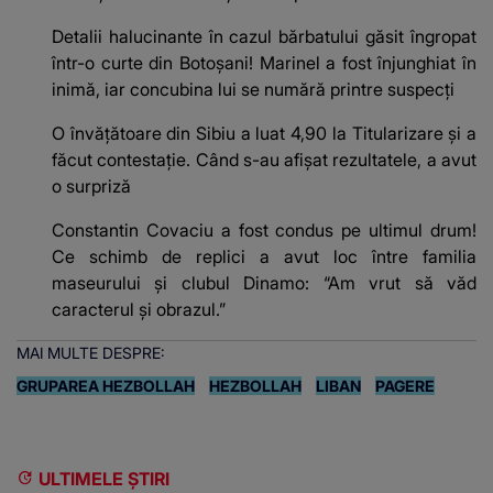
Detalii halucinante în cazul bărbatului găsit îngropat
într-o curte din Botoșani! Marinel a fost înjunghiat în
inimă, iar concubina lui se numără printre suspecți
O învățătoare din Sibiu a luat 4,90 la Titularizare și a
făcut contestație. Când s-au afișat rezultatele, a avut
o surpriză
Constantin Covaciu a fost condus pe ultimul drum!
Ce schimb de replici a avut loc între familia
maseurului și clubul Dinamo: “Am vrut să văd
caracterul și obrazul.”
MAI MULTE DESPRE:
GRUPAREA HEZBOLLAH
HEZBOLLAH
LIBAN
PAGERE
ULTIMELE ȘTIRI