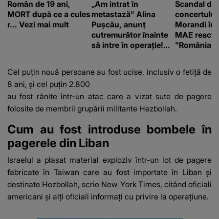
Român de 19 ani,
„Am intrat în
Scandal di
MORT după ce a cules
metastază” Alina
concertului
r... Vezi mai mult
Pușcău, anunț
Morandi în 
cutremurător înainte
MAE reacți
să intre în operație!
"România s
Vedeta a transmis un
integritatea 
mesaj emoționant
a Georgiei"
Cel puțin nouă persoane au fost ucise, inclusiv o fetiță de
fanilor
8 ani, și cel puțin 2.800
au fost rănite într-un atac care a vizat sute de pagere
folosite de membrii grupării militante Hezbollah.
Cum au fost introduse bombele în
pagerele din Liban
Israelul a plasat material exploziv într-un lot de pagere
fabricate în Taiwan care au fost importate în Liban şi
destinate Hezbollah, scrie New York Times, citând oficiali
americani şi alţi oficiali informaţi cu privire la operaţiune.