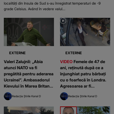
localități din Insula de Sud s-au înregistrat temperaturi de -9
grade Celsius. Având în vedere valul...
EXTERNE
EXTERNE
Valeri Zalujnîi: „Abia
VIDEO
Femeie de 47 de
atunci NATO va fi
ani, reținută după ce a
pregătită pentru aderarea
înjunghiat patru bărbați
Ucrainei”. Ambasadorul
cu o foarfecă în Londra.
Kievului în Marea Britanie
Agresoarea ar fi
spune că blocul militar
româncă: „O cunosc de la
Redacția Știrile Kanal D
Redacția Știrile Kanal D
funcționează după
centru”
doctrine învechite