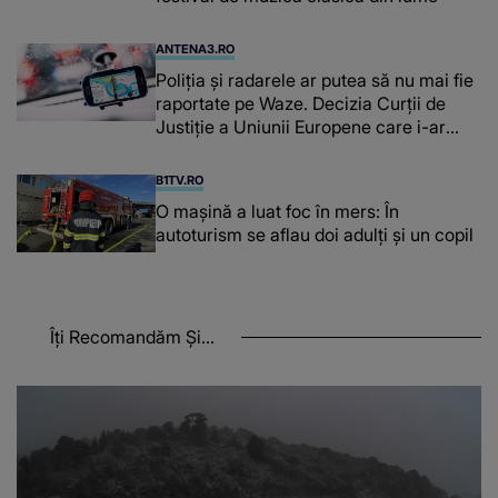
ANTENA3.RO
Poliţia şi radarele ar putea să nu mai fie
raportate pe Waze. Decizia Curţii de
Justiție a Uniunii Europene care i-ar
afecta pe şoferi
B1TV.RO
O maşină a luat foc în mers: În
autoturism se aflau doi adulți și un copil
Îți Recomandăm Și...