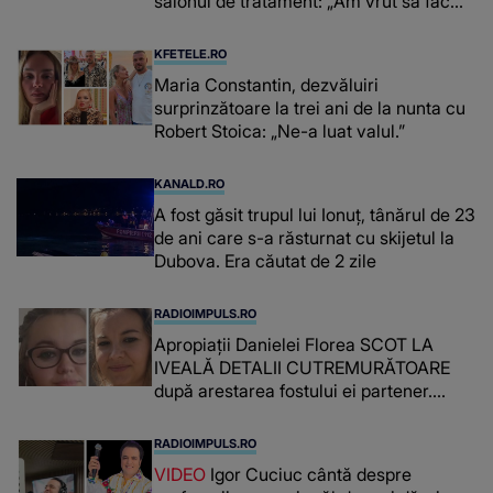
salonul de tratament: „Am vrut să fac
niște genuflexiuni și a început să mă
înțepe sânul”
KFETELE.RO
Maria Constantin, dezvăluiri
surprinzătoare la trei ani de la nunta cu
Robert Stoica: „Ne-a luat valul.”
KANALD.RO
A fost găsit trupul lui Ionuț, tânărul de 23
de ani care s-a răsturnat cu skijetul la
Dubova. Era căutat de 2 zile
RADIOIMPULS.RO
Apropiații Danielei Florea SCOT LA
IVEALĂ DETALII CUTREMURĂTOARE
după arestarea fostului ei partener.
PRIN CE A FOST NEVOITĂ să treacă
românca ucisă în Italia și ascunsă în
RADIOIMPULS.RO
lada unui pat: " Îmi pare rău că nu am
VIDEO
Igor Cuciuc cântă despre
reușit să fac mai mult pentru ea și..."