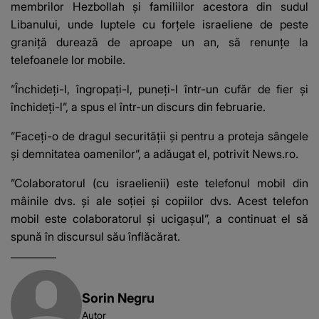
membrilor Hezbollah şi familiilor acestora din sudul
Libanului, unde luptele cu forţele israeliene de peste
graniţă durează de aproape un an, să renunţe la
telefoanele lor mobile.
”Închideţi-l, îngropaţi-l, puneţi-l într-un cufăr de fier şi
închideţi-l”, a spus el într-un discurs din februarie.
”Faceţi-o de dragul securităţii şi pentru a proteja sângele
şi demnitatea oamenilor”, a adăugat el, potrivit News.ro.
”Colaboratorul (cu israelienii) este telefonul mobil din
mâinile dvs. şi ale soţiei şi copiilor dvs. Acest telefon
mobil este colaboratorul şi ucigaşul”, a continuat el să
spună în discursul său înflăcărat.
Sorin Negru
Autor