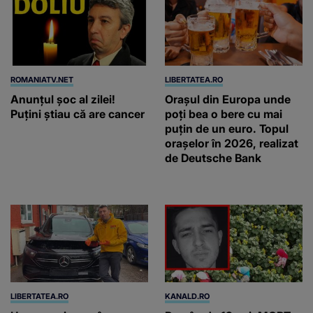
ROMANIATV.NET
LIBERTATEA.RO
Anunţul şoc al zilei!
Orașul din Europa unde
Puţini ştiau că are cancer
poți bea o bere cu mai
puțin de un euro. Topul
orașelor în 2026, realizat
de Deutsche Bank
LIBERTATEA.RO
KANALD.RO