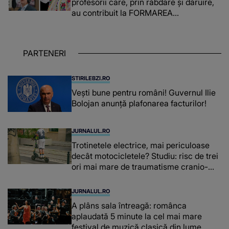
profesorii care, prin răbdare și dăruire,
au contribuit la FORMAREA
OAMENILOR DE ASTĂZI. Ce spune
despre dascălii care lasă amprente
puternice ÎN SUFLETELE ELEVILOR,
PARTENERI
chiar și după trecerea anilor: "De
fiecare dată când..."
STIRILEBZI.RO
Vești bune pentru români! Guvernul Ilie
Bolojan anunță plafonarea facturilor!
JURNALUL.RO
Trotinetele electrice, mai periculoase
decât motocicletele? Studiu: risc de trei
ori mai mare de traumatisme cranio-
cerebrale
JURNALUL.RO
A plâns sala întreagă: românca
aplaudată 5 minute la cel mai mare
festival de muzică clasică din lume