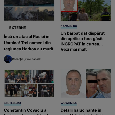
KANALD.RO
EXTERNE
Un bărbat dat dispărut
Încă un atac al Rusiei în
din aprilie a fost găsit
Ucraina! Trei oameni din
ÎNGROPAT în curtea...
regiunea Harkov au murit
Vezi mai mult
Redacția Știrile Kanal D
KFETELE.RO
WOWBIZ.RO
Constantin Covaciu a
Detalii halucinante în