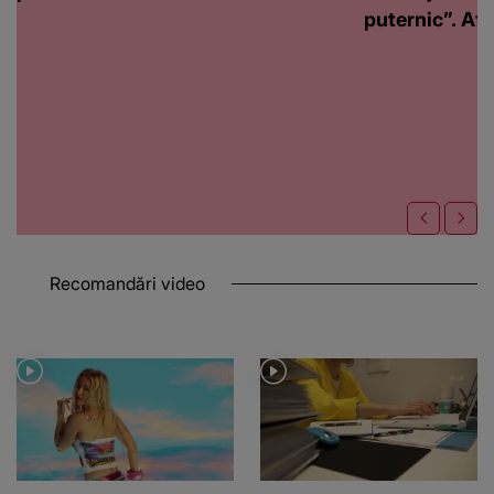
puternic”. Află
Recomandări video