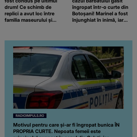
fost condus pe ultimul
cazul bărbatului găsit
drum! Ce schimb de
îngropat într-o curte din
replici a avut loc între
Botoșani! Marinel a fost
familia maseurului și
înjunghiat în inimă, iar
clubul Dinamo: “Am vrut
concubina lui se numără
să văd caracterul și
printre suspecți
obrazul.”
RADIOIMPULS.RO
Motivul pentru care și-ar fi îngropat bunica ÎN
PROPRIA CURTE. Nepoata femeii este