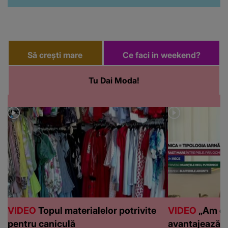
Să crești mare
Ce faci in weekend?
Tu Dai Moda!
VIDEO
Topul materialelor potrivite
VIDEO
„Am de
pentru caniculă
avantajează c