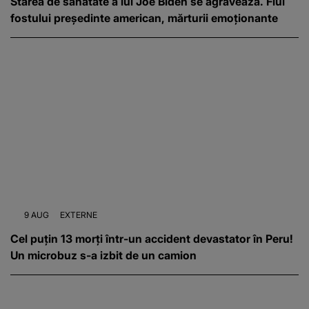
Starea de sănătate a lui Joe Biden se agravează. Fiul
fostului președinte american, mărturii emoționante
9 AUG
EXTERNE
Cel puțin 13 morți într-un accident devastator în Peru!
Un microbuz s-a izbit de un camion