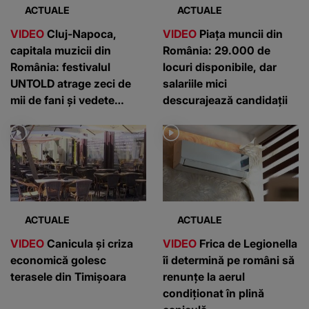
ACTUALE
ACTUALE
VIDEO
Cluj-Napoca,
VIDEO
Piața muncii din
capitala muzicii din
România: 29.000 de
România: festivalul
locuri disponibile, dar
UNTOLD atrage zeci de
salariile mici
mii de fani și vedete
descurajează candidații
internaționale
ACTUALE
ACTUALE
VIDEO
Canicula și criza
VIDEO
Frica de Legionella
economică golesc
îi determină pe români să
terasele din Timișoara
renunțe la aerul
condiționat în plină