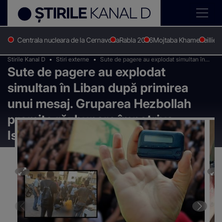
Centrala nucleara de la Cernavoda
Rabla 2026
Mojtaba Khamenei
Ilie 
Stirile Kanal D
Stiri externe
Sute de pagere au explodat simultan în
Sute de pagere au explodat
Liban după primirea unui mesaj. Gruparea
Hezbollah promite răzbunare împotriva
simultan în Liban după primirea
Israelului pentru cei morți
unui mesaj. Gruparea Hezbollah
promite răzbunare împotriva
Israelului pentru cei morți