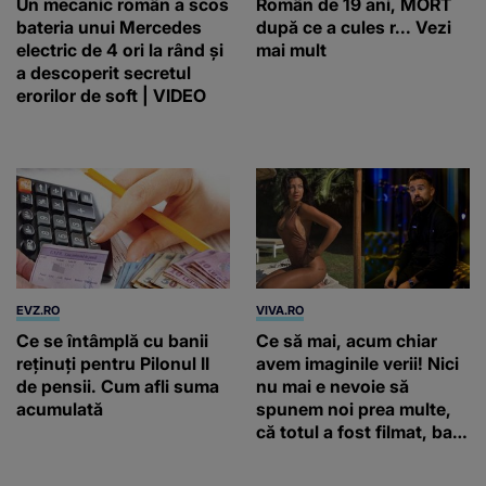
Un mecanic român a scos
Român de 19 ani, MORT
bateria unui Mercedes
după ce a cules r... Vezi
electric de 4 ori la rând și
mai mult
a descoperit secretul
erorilor de soft | VIDEO
EVZ.RO
VIVA.RO
Ce se întâmplă cu banii
Ce să mai, acum chiar
reținuți pentru Pilonul II
avem imaginile verii! Nici
de pensii. Cum afli suma
nu mai e nevoie să
acumulată
spunem noi prea multe,
că totul a fost filmat, ba
chiar artistul și-a întrebat
iubita dacă e adevărat! Și