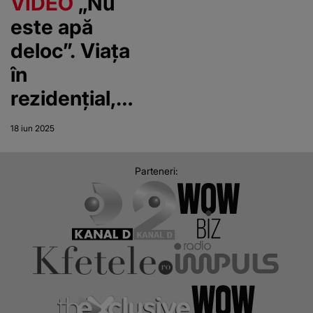
VIDEO
„Nu
este apă
deloc”. Viața
în
rezidențial,
un coșmar
18 iun 2025
Parteneri: