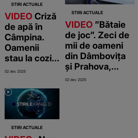
Național, în
STIRI ACTUALE
care au
STIRI ACTUALE
VIDEO
Criză
ședință
ajuns cei
VIDEO
”Bătaie
de apă în
aproximativ
de joc”. Zeci de
Câmpina.
100.000 de
mii de oameni
Oamenii
români
din Dâmbovița
stau la cozi
și Prahova,
interminabile
02 dec 2025
afectați de lipsa
02 dec 2025
apei
STIRI ACTUALE