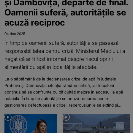
și Dâmbovița, departe de final.
Oamenii suferă, autoritățile se
acuză reciproc
04 dec 2025
În timp ce oamenii suferă, autoritățile se pasează
responsabilitatea pentru criză. Ministerul Mediului a
negat că ar fi fost informat despre riscul opririi
alimentării cu apă în localitățile afectate.
La o săptămână de la declanșarea crizei de apă în județele
Prahova și Dâmbovița, situația rămâne critică, iar locuitorii
continuă să se confrunte cu dificultăți majore în accesul la apă
potabilă. În timp ce autoritățile se acuză reciproc pentru
gestionarea defectuoasă a crizei, repercusiunile se extind și...