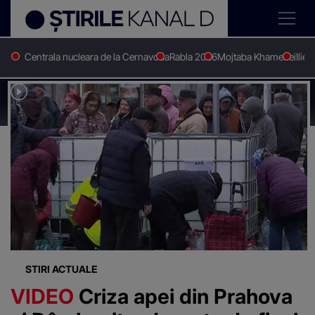
Centrala nucleara de la Cernavoda
Rabla 2026
Mojtaba Khamenei
Ilie 
Stirile Kanal D
Lipsa apei
Știri despre
"Lipsa apei"
STIRI ACTUALE
VIDEO
Criza apei din Prahova