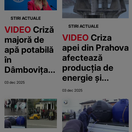
STIRI ACTUALE
STIRI ACTUALE
VIDEO
Criză
VIDEO
Criza
majoră de
apei din Prahova
apă potabilă
afectează
în
producția de
Dâmbovița și
energie și
Prahova.
03 dec 2025
provoacă
Ministrul
03 dec 2025
măsuri de
Mediului
urgență.
cere demisia
Comandamentul
vinovaților
Energetic
de situația în