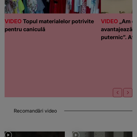
VIDEO
Topul materialelor potrivite
VIDEO
„Am de
pentru caniculă
avantajează c
puternic”. Află
Recomandări video