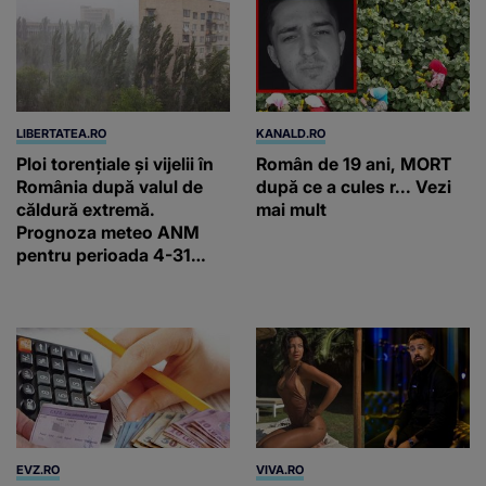
spectaculos, ci prin
faptul că revin”
LIBERTATEA.RO
KANALD.RO
Ploi torențiale și vijelii în
Român de 19 ani, MORT
România după valul de
după ce a cules r... Vezi
căldură extremă.
mai mult
Prognoza meteo ANM
pentru perioada 4-31
august 2026
EVZ.RO
VIVA.RO