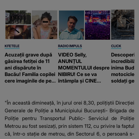
KFETELE
RADIO IMPULS
CLICK
Acuzații grave după
VIDEO Selly,
Descoperir
găsirea fetiței de 11
ANUNȚUL
incredibilă 
ani dispărute în
MOMENTULUI despre
inima Budap
Bacău! Familia copilei
NIBIRU! Ce se va
motocicletă
cere imaginile de pe
întâmpla și CINE
soldați ger
camerele de
SUNT CEI VIZAȚI de
fost găsiți 
supraveghere: „Nu s-
această situație: "Îmi
a mai dus sora mea...”
e ciudă că..."
"În această dimineaţă, în jurul orei 8,30, poliţiştii Direcţiei
Generale de Poliţie a Municipiului Bucureşti- Brigada de
Poliţie pentru Transportul Public- Serviciul de Poliţie
Metrou au fost sesizaţi, prin sistem 112, cu privire la faptul
că, într-o staţie de metrou, din Sectorul 6, o persoană s-