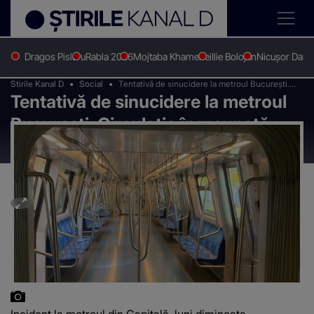
Dragos Pislaru
Rabla 2026
Mojtaba Khamenei
Ilie Bolojan
Nicușor Dan
Stirile Kanal D
Social
Tentativă de sinucidere la metroul București.
Tentativă de sinucidere la metroul
Circulație îngreunată - UPDATE
București. Circulație îngreunată -
UPDATE