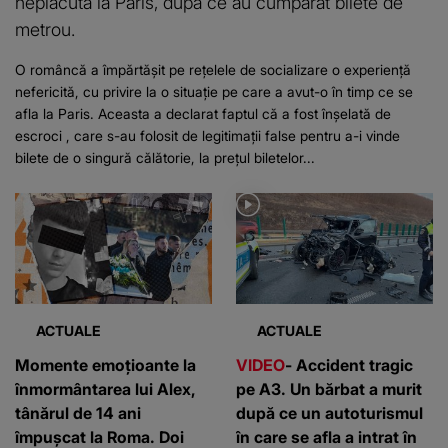
neplăcută la Paris, după ce au cumpărat bilete de
metrou.
O româncă a împărtășit pe rețelele de socializare o experiență
nefericită, cu privire la o situație pe care a avut-o în timp ce se
afla la Paris. Aceasta a declarat faptul că a fost înșelată de
escroci , care s-au folosit de legitimații false pentru a-i vinde
bilete de o singură călătorie, la prețul biletelor...
ACTUALE
ACTUALE
Momente emoțioante la
VIDEO
- Accident tragic
înmormântarea lui Alex,
pe A3. Un bărbat a murit
tânărul de 14 ani
după ce un autoturismul
împușcat la Roma. Doi
în care se afla a intrat în