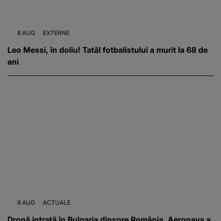
8 AUG
EXTERNE
Leo Messi, în doliu! Tatăl fotbalistului a murit la 68 de
ani
8 AUG
ACTUALE
Dronă intrată în Bulgaria dinspre România. Aeronava a