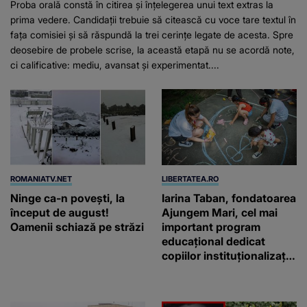
Proba orală constă în citirea și înțelegerea unui text extras la
prima vedere. Candidații trebuie să citească cu voce tare textul în
fața comisiei și să răspundă la trei cerințe legate de acesta. Spre
deosebire de probele scrise, la această etapă nu se acordă note,
ci calificative: mediu, avansat și experimentat....
ROMANIATV.NET
LIBERTATEA.RO
Ninge ca-n povești, la
Iarina Taban, fondatoarea
început de august!
Ajungem Mari, cel mai
Oamenii schiază pe străzi
important program
educațional dedicat
copiilor instituționalizați
din România: „Voluntarii
noștri nu schimbă vieți
printr-un gest