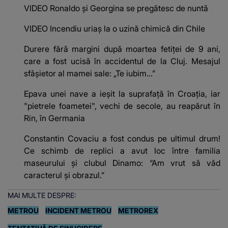
VIDEO Ronaldo și Georgina se pregătesc de nuntă
VIDEO Incendiu uriaș la o uzină chimică din Chile
Durere fără margini după moartea fetiței de 9 ani,
care a fost ucisă în accidentul de la Cluj. Mesajul
sfâșietor al mamei sale: „Te iubim…”
Epava unei nave a ieșit la suprafață în Croația, iar
"pietrele foametei", vechi de secole, au reapărut în
Rin, în Germania
Constantin Covaciu a fost condus pe ultimul drum!
Ce schimb de replici a avut loc între familia
maseurului și clubul Dinamo: “Am vrut să văd
caracterul și obrazul.”
MAI MULTE DESPRE:
METROU
INCIDENT METROU
METROREX