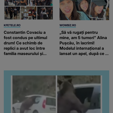
KFETELE.RO
WOWBIZ.RO
Constantin Covaciu a
„Să vă rugați pentru
fost condus pe ultimul
mine, am 5 tumori” Alina
drum! Ce schimb de
Pușcău, în lacrimi!
replici a avut loc între
Modelul internațional a
familia maseurului și
lansat un apel, după ce a
clubul Dinamo: “Am vrut
fost diagnosticată cu o
să văd caracterul și
boală gravă
obrazul.”