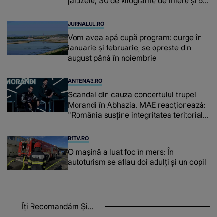
jaluzele, 30 de kilograme de miere și 50
de kilograme de cafea
JURNALUL.RO
Vom avea apă după program: curge în
ianuarie și februarie, se oprește din
august până în noiembrie
ANTENA3.RO
Scandal din cauza concertului trupei
Morandi în Abhazia. MAE reacționează:
"România susține integritatea teritorială
a Georgiei"
B1TV.RO
O maşină a luat foc în mers: În
autoturism se aflau doi adulți și un copil
Îți Recomandăm Și...