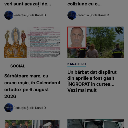
veri sunt acuzați de
coliziune cu o
complicitate la omor
autoutilitară
Redacția Știrile Kanal D
Redacția Știrile Kanal D
KANALD.RO
SOCIAL
Un bărbat dat dispărut
Sărbătoare mare, cu
din aprilie a fost găsit
cruce roșie, în Calendarul
ÎNGROPAT în curtea...
ortodox pe 6 august
Vezi mai mult
2026
Redacția Știrile Kanal D