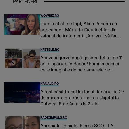
PARTENERI
WOWBIZ.RO
Cum a aflat, de fapt, Alina Pușcău că
are cancer. Mărturia făcută chiar din
salonul de tratament: „Am vrut să fac
niște genuflexiuni și a început să mă
înțepe sânul”
KFETELE.RO
Acuzații grave după găsirea fetiței de 11
ani dispărute în Bacău! Familia copilei
cere imaginile de pe camerele de
supraveghere: „Nu s-a mai dus sora
mea...”
KANALD.RO
A fost găsit trupul lui Ionuț, tânărul de 23
de ani care s-a răsturnat cu skijetul la
Dubova. Era căutat de 2 zile
RADIOIMPULS.RO
Apropiații Danielei Florea SCOT LA