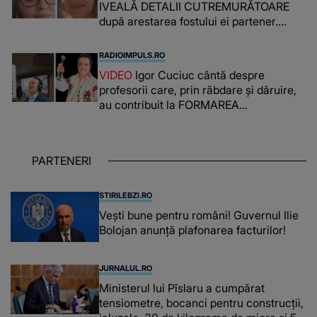
IVEALĂ DETALII CUTREMURĂTOARE
după arestarea fostului ei partener.
PRIN CE A FOST NEVOITĂ să treacă
românca ucisă în Italia și ascunsă în
RADIOIMPULS.RO
lada unui pat: " Îmi pare rău că nu am
VIDEO
Igor Cuciuc cântă despre
reușit să fac mai mult pentru ea și..."
profesorii care, prin răbdare și dăruire,
au contribuit la FORMAREA
OAMENILOR DE ASTĂZI. Ce spune
despre dascălii care lasă amprente
puternice ÎN SUFLETELE ELEVILOR,
PARTENERI
chiar și după trecerea anilor: "De
fiecare dată când..."
STIRILEBZI.RO
Vești bune pentru români! Guvernul Ilie
Bolojan anunță plafonarea facturilor!
JURNALUL.RO
Ministerul lui Pîslaru a cumpărat
tensiometre, bocanci pentru construcții,