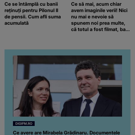
Ce se întâmplă cu banii
Ce să mai, acum chiar
reținuți pentru Pilonul II
avem imaginile verii! Nici
de pensii. Cum afli suma
nu mai e nevoie să
acumulată
spunem noi prea multe,
că totul a fost filmat, ba
chiar artistul și-a întrebat
iubita dacă e adevărat! Și
da, frumoasa iubită a lui
Florin Ristei e...
DIGIFM.RO
Ce avere are Mirabela Grădinaru. Documentele