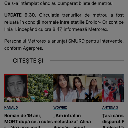
Ce s-a întâmplat când au cumpărat bilete de metrou
UPDATE 9.30
. Circulaţia trenurilor de metrou a fost
reluată în condiţii normale între staţiile Eroilor- Orizont pe
linia 1, începând cu ora 8:47, informează Metrorex.
Personalul Metrorex a anunţat SMURD pentru intervenţie,
conform Agerpres.
CITEȘTE ȘI
KANAL D
WOWBIZ
ANTENA 3
Român de 19 ani,
„Am intrat în
Țara căreia 
MORT după ce a cules
metastază” Alina
dispărut Pr
r... Vezi mai mult
Pușcău, anunț
A plecat în