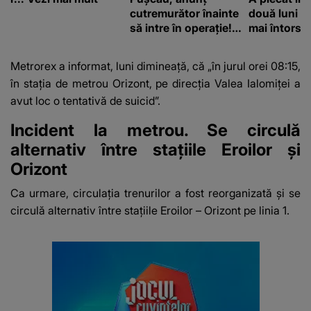
cutremurător înainte
două luni și
să intre în operație!
mai întors
Vedeta a transmis un
mesaj emoționant
Metrorex a informat, luni dimineață, că „în jurul orei 08:15,
fanilor
în stația de metrou Orizont, pe direcția Valea Ialomiței a
avut loc o tentativă de suicid”.
Incident la metrou. Se circulă
alternativ între stațiile Eroilor și
Orizont
Ca urmare, circulația trenurilor a fost reorganizată și se
circulă alternativ între stațiile Eroilor – Orizont pe linia 1.