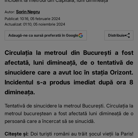
Incident la metroul din Capitală, luni dimineața
Sorin Negru
Autor:
Publicat:
10:16, 05 februarie 2024
Actualizat:
01:10, 05 noiembrie 2024
Distribuie
Adaugă-ne ca sursă preferată în Google
Circulația la metroul din București a fost
afectată, luni dimineață, de o tentativă de
sinucidere care a avut loc în stația Orizont.
Incidentul s-a produs imediat după ora 8
dimineața.
Tentativă de sinucidere la
metroul București
. Circulația la
metroul bucureștean a fost afectată luni dimineață de o
persoană care a încercat să se sinucidă.
Citește și:
Doi turiști români au trăit șocul vieții la Paris!