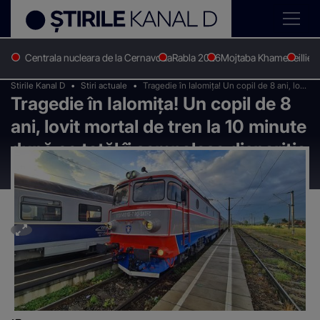
Centrala nucleara de la Cernavoda
Rabla 2026
Mojtaba Khamenei
Ilie 
Stirile Kanal D
Stiri actuale
Tragedie în Ialomița! Un copil de 8 ani, lovit
Tragedie în Ialomița! Un copil de 8
mortal de tren la 10 minute după ce tatăl îi
semnalase dispariția autorităților
ani, lovit mortal de tren la 10 minute
după ce tatăl îi semnalase dispariția
autorităților