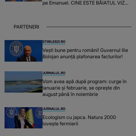
pe Emanuel. CINE ESTE BĂIATUL VIZAT
de Alexandra?! Aflându-se în fața
faptului împlinit, A RECUNOSCUT
IMEDIAT: "Am avut..."
PARTENERI
STIRILEBZI.RO
Vești bune pentru români! Guvernul Ilie
Bolojan anunță plafonarea facturilor!
JURNALUL.RO
Vom avea apă după program: curge în
ianuarie și februarie, se oprește din
august până în noiembrie
JURNALUL.RO
Ecologism cu japca. Natura 2000
lovește fermierii