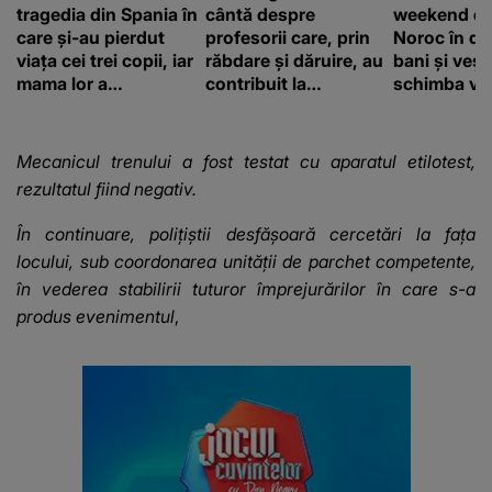
tragedia din Spania în
cântă despre
weekend de
care și-au pierdut
profesorii care, prin
Noroc în dr
viața cei trei copii, iar
răbdare și dăruire, au
bani și vești
mama lor a…
contribuit la
schimba vii
FORMAREA
OAMENILOR DE
ASTĂZI. Ce spune
Mecanicul trenului a fost testat cu aparatul etilotest,
despre dascălii care
rezultatul fiind negativ.
lasă amprente
puternice ÎN
În continuare, polițiștii desfășoară cercetări la fața
SUFLETELE
locului, sub coordonarea unității de parchet competente,
ELEVILOR, chiar și
în vederea stabilirii tuturor împrejurărilor în care s-a
după trecerea anilor:
"De fiecare dată
produs evenimentul
,
când..."