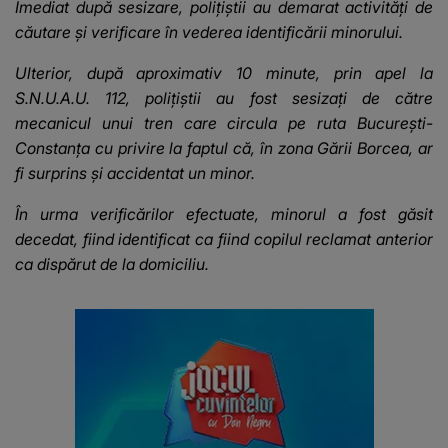
Imediat după sesizare, polițiștii au demarat activități de
căutare și verificare în vederea identificării minorului.
Ulterior, după aproximativ 10 minute, prin apel la
S.N.U.A.U. 112, polițiștii au fost sesizați de către
mecanicul unui tren care circula pe ruta București-
Constanța cu privire la faptul că, în zona Gării Borcea, ar
fi surprins și accidentat un minor.
În urma verificărilor efectuate, minorul a fost găsit
decedat, fiind identificat ca fiind copilul reclamat anterior
ca dispărut de la domiciliu.