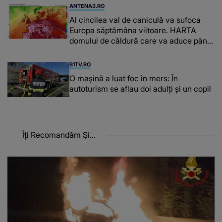
ANTENA3.RO
Al cincilea val de caniculă va sufoca
Europa săptămâna viitoare. HARTA
domului de căldură care va aduce până
la 42 de grade Celsius
B1TV.RO
O maşină a luat foc în mers: În
autoturism se aflau doi adulți și un copil
Îți Recomandăm Și...