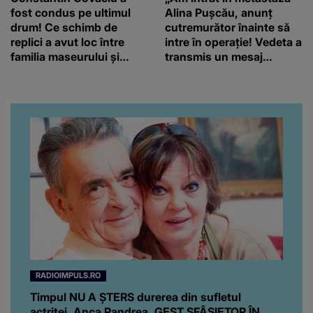
fost condus pe ultimul
Alina Pușcău, anunț
drum! Ce schimb de
cutremurător înainte să
replici a avut loc între
intre în operație! Vedeta a
familia maseurului și
transmis un mesaj
clubul Dinamo: “Am vrut
emoționant fanilor
să văd caracterul și
obrazul.”
RADIOIMPULS.RO
Timpul NU A ȘTERS durerea din sufletul
actriței. Anca Pandrea, GEST SFÂȘIETOR ÎN