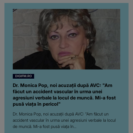
noastră! Fostei
prezentatoare nici că-i
vine să creadă că s-a
ajuns până aici, dar e
adevărat, au făcut-o și pe
asta! Și ce a ieșit la iveală
ar fi prea mult pentru
oricine: "Cu… mine, fata
româncă...”
DIGIFM.RO
Dr. Monica Pop, noi acuzații după AVC: "Am
făcut un accident vascular în urma unei
agresiuni verbale la locul de muncă. Mi-a fost
pusă viața în pericol"
Dr. Monica Pop, noi acuzații după AVC: "Am făcut un
accident vascular în urma unei agresiuni verbale la locul
de muncă. Mi-a fost pusă viața în...