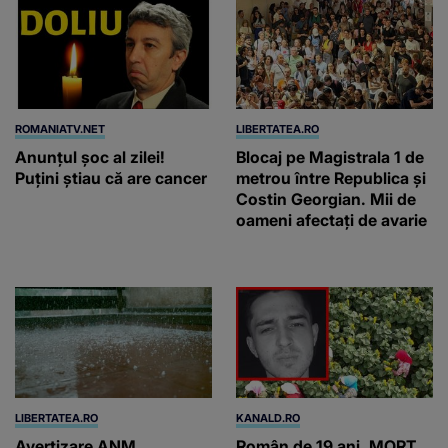
ROMANIATV.NET
LIBERTATEA.RO
Anunţul şoc al zilei!
Blocaj pe Magistrala 1 de
Puţini ştiau că are cancer
metrou între Republica și
Costin Georgian. Mii de
oameni afectați de avarie
LIBERTATEA.RO
KANALD.RO
Avertizare ANM
Român de 19 ani, MORT