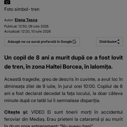
Foto simbol- tren
Elena Tasca
Autor:
Publicat:
12:50, 09 iulie 2026
Actualizat:
12:20, 10 iulie 2026
Distribuie
Adaugă-ne ca sursă preferată în Google
Un copil de 8 ani a murit după ce a fost lovit
de tren, în zona Haltei Borcea, în Ialomița.
Această tragedie, greu de descris în cuvinte, a avut loc în
dimineața zilei de 9 iulie, în jurul orei 10:00. Copilul de 8
ani a fost declarat decedat la fața locului, la doar câteva
minute după ce tatăl lui îi semnalase dispariția.
Citește și:
VIDEO Ei sunt tinerii morți în accidentul
feroviar din Mediaș. Erau prieteni la cataramă și au murit
în drum spre antrenament: ”Nu aveau bani”