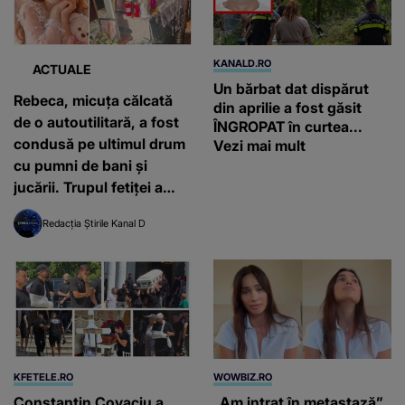
KANALD.RO
ACTUALE
Un bărbat dat dispărut
Rebeca, micuța călcată
din aprilie a fost găsit
de o autoutilitară, a fost
ÎNGROPAT în curtea...
condusă pe ultimul drum
Vezi mai mult
cu pumni de bani și
jucării. Trupul fetiței a
fost pus într-un sicriu
Redacția Știrile Kanal D
alb: „Iubirea noastră, de
ce ne-ai lăsat singuri?”
KFETELE.RO
WOWBIZ.RO
Constantin Covaciu a
„Am intrat în metastază”