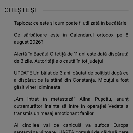
CITEȘTE ȘI
Tapioca: ce este și cum poate fi utilizată în bucătărie
Ce sărbătoare este în Calendarul ortodox pe 8
august 2026?
Alertă în Bacău! O fetiță de 11 ani este dată dispărută
de 3 zile. Autoritățile o caută în tot județul
UPDATE Un băiat de 3 ani, căutat de polițiști după ce
a dispărut de la stână din Constanța. Micuțul a fost
găsit vineri dimineața
„Am intrat în metastază” Alina Pușcău, anunț
cutremurător înainte să intre în operație! Vedeta a
transmis un mesaj emoționant fanilor
Al cincilea val de caniculă va sufoca Europa
săptămâna viitoare. HARTA domului de căldură care