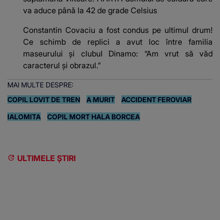
va aduce până la 42 de grade Celsius
Constantin Covaciu a fost condus pe ultimul drum!
Ce schimb de replici a avut loc între familia
maseurului și clubul Dinamo: “Am vrut să văd
caracterul și obrazul.”
MAI MULTE DESPRE:
COPIL LOVIT DE TREN
A MURIT
ACCIDENT FEROVIAR
IALOMITA
COPIL MORT HALA BORCEA
ULTIMELE ȘTIRI