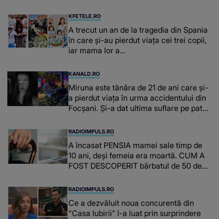
emoționant fanilor
KFETELE.RO
A trecut un an de la tragedia din Spania
în care și-au pierdut viața cei trei copii,
iar mama lor a…
KANALD.RO
Miruna este tânăra de 21 de ani care și-
a pierdut viața în urma accidentului din
Focșani. Și-a dat ultima suflare pe patul
de spital
RADIOIMPULS.RO
A încasat PENSIA mamei sale timp de
10 ani, deși femeia era moartă. CUM A
FOST DESCOPERIT bărbatul de 50 de
ani și ce afacere a deschis cu banii
obținuți? SUMA E COLOSALĂ
RADIOIMPULS.RO
Ce a dezvăluit noua concurentă din
"Casa Iubirii" l-a luat prin surprindere