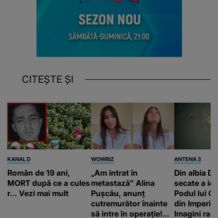
CITEȘTE ȘI
KANAL D
WOWBIZ
ANTENA 3
Român de 19 ani,
„Am intrat în
Din albia Du
MORT după ce a cules
metastază” Alina
secate a ieși
r... Vezi mai mult
Pușcău, anunț
Podul lui C
cutremurător înainte
din Imperiu
să intre în operație!
Imagini rare