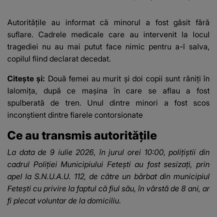
Vedeta a transmis un
impresiona
mesaj emoționant
construcție
Autoritățile au informat că minorul a fost găsit fără
fanilor
suflare. Cadrele medicale care au intervenit la locul
tragediei nu au mai putut face nimic pentru a-l salva,
copilul fiind declarat decedat.
Citește și:
Două femei au murit și doi copii sunt răniți în
Ialomița, după ce mașina în care se aflau a fost
spulberată de tren. Unul dintre minori a fost scos
inconştient dintre fiarele contorsionate
Ce au transmis autoritățile
La data de 9 iulie 2026, în jurul orei 10:00, polițiștii din
cadrul Poliției Municipiului Fetești au fost sesizați, prin
apel la S.N.U.A.U. 112, de către un bărbat din municipiul
Fetești cu privire la faptul că fiul său, în vârstă de 8 ani, ar
fi plecat voluntar de la domiciliu.