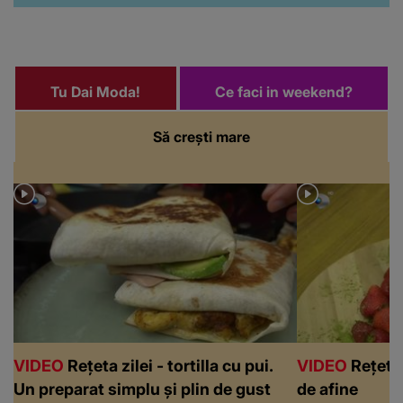
Tu Dai Moda!
Ce faci in weekend?
Să crești mare
VIDEO
Rețeta zilei - tortilla cu pui.
VIDEO
Rețeta 
Un preparat simplu și plin de gust
de afine