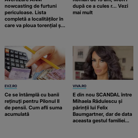
nowcasting de furtuni
după ce a cules r... Vezi
periculoase. Lista
mai mult
completă a localităților în
care va ploua torențial și
cu grindină
EVZ.RO
VIVA.RO
Ce se întâmplă cu banii
E din nou SCANDAL între
reținuți pentru Pilonul II
Mihaela Rădulescu și
de pensii. Cum afli suma
părinții lui Felix
acumulată
Baumgartner, dar de data
aceasta gestul familiei
regretatului ei iubit a
înfuriat-o pe vedeta