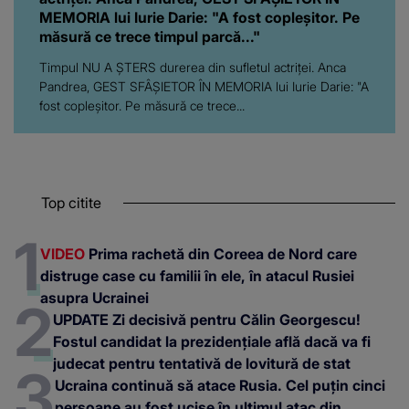
MEMORIA lui Iurie Darie: "A fost copleșitor. Pe
măsură ce trece timpul parcă..."
Timpul NU A ȘTERS durerea din sufletul actriței. Anca
Pandrea, GEST SFÂȘIETOR ÎN MEMORIA lui Iurie Darie: "A
fost copleșitor. Pe măsură ce trece...
Top citite
VIDEO
Prima rachetă din Coreea de Nord care
distruge case cu familii în ele, în atacul Rusiei
asupra Ucrainei
UPDATE Zi decisivă pentru Călin Georgescu!
Fostul candidat la prezidențiale află dacă va fi
judecat pentru tentativă de lovitură de stat
Ucraina continuă să atace Rusia. Cel puțin cinci
persoane au fost ucise în ultimul atac din