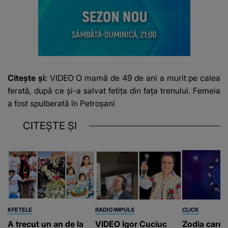
Citește și:
VIDEO O mamă de 49 de ani a murit pe calea
ferată, după ce și-a salvat fetița din fața trenului. Femeia
a fost spulberată în Petroșani
CITEȘTE ȘI
KFETELE
RADIO IMPULS
CLICK
A trecut un an de la
VIDEO Igor Cuciuc
Zodia care 