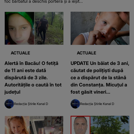
foc bărbatul a deschis portiera și a ieșit...
ACTUALE
ACTUALE
Alertă în Bacău! O fetiță
UPDATE Un băiat de 3 ani,
de 11 ani este dată
căutat de polițiști după
dispărută de 3 zile.
ce a dispărut de la stână
Autoritățile o caută în tot
din Constanța. Micuțul a
județul
fost găsit vineri
dimineața
Redacția Știrile Kanal D
Redacția Știrile Kanal D