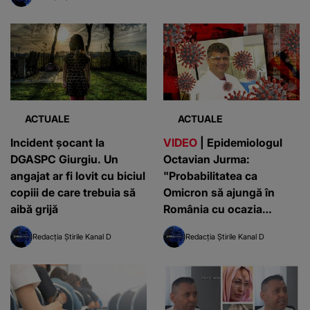
ACTUALE
ACTUALE
Incident șocant la
VIDEO
| Epidemiologul
DGASPC Giurgiu. Un
Octavian Jurma:
angajat ar fi lovit cu biciul
"Probabilitatea ca
copiii de care trebuia să
Omicron să ajungă în
aibă grijă
România cu ocazia
Sărbătorilor este de
Redacția Știrile Kanal D
Redacția Știrile Kanal D
100%"