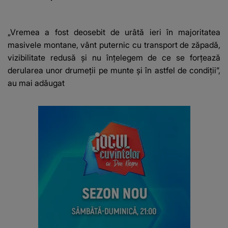
lacrimi pe scenă: “O
PRĂPĂD la o mașină,
familie
iar momentul când
binecuvântată!”
animalul a început să
„Vremea a fost deosebit de urâtă ieri în majoritatea
o distrugă i-a lăsat pe
masivele montane, vânt puternic cu transport de zăpadă,
MARTORI FĂRĂ
vizibilitate redusă și nu înțelegem de ce se forțează
REACȚIE. Ce a urmat
derularea unor drumeții pe munte și în astfel de condiții”,
și ce s-a întâmplat cu
proprietarii
au mai adăugat
autoturismului