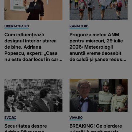
LIBERTATEA.RO
KANALD.RO
Cum influențează
Prognoza meteo ANM
designul interior starea
pentru miercuri, 29 iulie
de bine. Adriana
2026: Meteorologii
Popescu, expert: „Casa
anunță vreme deosebit
nu este doar locul în care
de caldă și șanse reduse
trăim. Este locul care ne
de precipitații
învață cum să trăim”
EVZ.RO
VIVA.RO
Securitatea despre
BREAKING! Ce pierdere