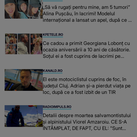
„Să vă rugați pentru mine, am 5 tumori”
Alina Pușcău, în lacrimi! Modelul
internațional a lansat un apel, după ce a
fost diagnosticată cu o boală gravă
KFETELE.RO
Ce cadou a primit Georgiana Lobonț cu
ocazia aniversării a 10 ani de căsătorie.
Soțul ei a fost cuprins de lacrimi pe
scenă: “O familie binecuvântată!”
KANALD.RO
El este motociclistul cuprins de foc, în
județul Cluj. Adrian și-a pierdut viața pe
loc, după ce a fost izbit de un TIR
RADIOIMPULS.RO
Detalii despre moartea salvamontistului
şi alpinistului Viorel Amzaroiu. CE S-A
ÎNTÂMPLAT, DE FAPT, CU EL: "Sunt
oameni care lasă urme în stâncă. Alții