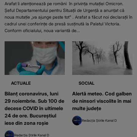
Arafat îi atenționează pe români în privința mutației Omicron.
Șeful Departamentului pentru Situaţii de Urgenţă a anunțat că
noua mutație „va ajunge peste tot" . Arafat a făcut noi declarații în
cadrul unei conferințe de presă susținută la Palatul Victoria.
Conform oficialului, noua variantă de...
ACTUALE
SOCIAL
Bilanț coronavirus, luni
Alertă meteo. Cod galben
29 noiembrie. Sub 100 de
de ninsori viscolite în mai
decese COVID în ultimele
multe județe
24 de ore. Bucureștiul
Redacția Știrile Kanal D
iese din zona roșie
Redacția Știrile Kanal D