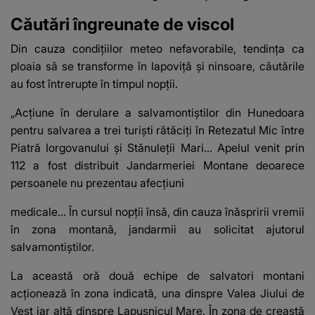
Căutări îngreunate de viscol
Din cauza condițiilor meteo nefavorabile, tendința ca
ploaia să se transforme în lapoviță și ninsoare, căutările
au fost întrerupte în timpul nopții.
„Acțiune în derulare a salvamontiștilor din Hunedoara
pentru salvarea a trei turiști rătăciți în Retezatul Mic între
Piatră Iorgovanului și Stănuleții Mari... Apelul venit prin
112 a fost distribuit Jandarmeriei Montane deoarece
persoanele nu prezentau afecțiuni
medicale... În cursul nopții însă, din cauza înăspririi vremii
în zona montană, jandarmii au solicitat ajutorul
salvamontiștilor.
La această oră două echipe de salvatori montani
acționează în zona indicată, una dinspre Valea Jiului de
Vest iar altă dinspre Lapusnicul Mare. În zona de creastă