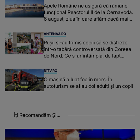
Apele Române ne asigură că rămâne
funcțional Reactorul II de la Cernavodă.
6 august, ziua în care aflăm dacă mai
avem curent electric
ANTENA3.RO
Rușii și-au trimis copiii să se distreze
într-o tabără controversată din Coreea
de Nord. Ce s-ar întâmpla, de fapt,
acolo
B1TV.RO
O maşină a luat foc în mers: În
autoturism se aflau doi adulți și un copil
Îți Recomandăm Și...