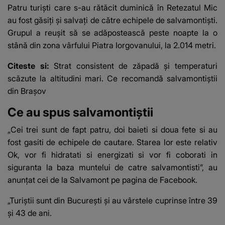
Patru
turiști
care s-au rătăcit duminică în Retezatul Mic
au fost
găsiți și salvați de către echipele de salvamontiști
.
Grupul a reușit să se adăpostească peste noapte la o
stână din zona vârfului Piatra Iorgovanului, la 2.014 metri.
Citeste si:
Strat consistent de zăpadă și temperaturi
scăzute la altitudini mari. Ce recomandă salvamontiștii
din Brașov
Ce au spus salvamontiștii
„Cei trei sunt de fapt patru, doi baieti si doua fete si au
fost gasiti de echipele de cautare. Starea lor este relativ
Ok, vor fi hidratati si energizati si vor fi coborati in
siguranta la baza muntelui de catre salvamontisti”, au
anunțat cei de la Salvamont pe pagina de Facebook.
„Turiştii sunt din Bucureşti şi au vârstele cuprinse între 39
şi 43 de ani.