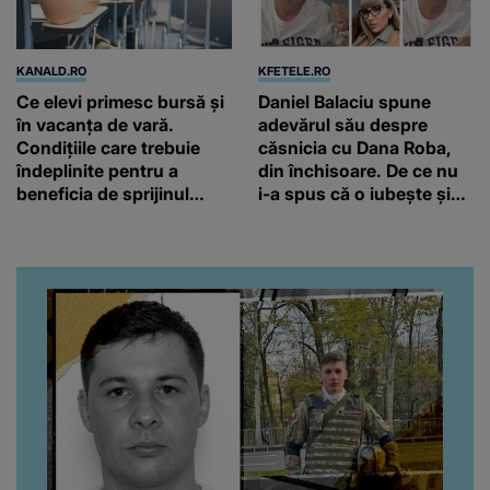
KANALD.RO
KFETELE.RO
Ce elevi primesc bursă și
Daniel Balaciu spune
în vacanța de vară.
adevărul său despre
Condițiile care trebuie
căsnicia cu Dana Roba,
îndeplinite pentru a
din închisoare. De ce nu
beneficia de sprijinul
i-a spus că o iubește și
financiar
ce s-a întâmplat când au
venit fetițele pe lume:
“Am suflet mare. Eu am
ajutat-o.”