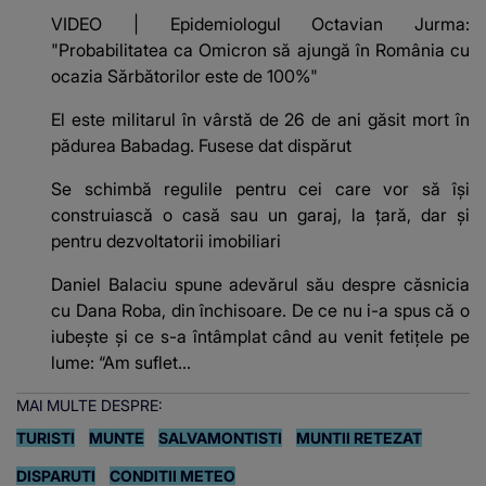
VIDEO | Epidemiologul Octavian Jurma:
"Probabilitatea ca Omicron să ajungă în România cu
ocazia Sărbătorilor este de 100%"
El este militarul în vârstă de 26 de ani găsit mort în
pădurea Babadag. Fusese dat dispărut
Se schimbă regulile pentru cei care vor să își
construiască o casă sau un garaj, la țară, dar și
pentru dezvoltatorii imobiliari
Daniel Balaciu spune adevărul său despre căsnicia
cu Dana Roba, din închisoare. De ce nu i-a spus că o
iubește și ce s-a întâmplat când au venit fetițele pe
lume: “Am suflet...
MAI MULTE DESPRE:
TURISTI
MUNTE
SALVAMONTISTI
MUNTII RETEZAT
DISPARUTI
CONDITII METEO