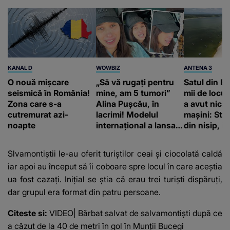
KANAL D
WOWBIZ
ANTENA 3
O nouă mișcare
„Să vă rugați pentru
Satul din Br
seismică în România!
mine, am 5 tumori”
mii de locui
Zona care s-a
Alina Pușcău, în
a avut nici
cutremurat azi-
lacrimi! Modelul
mașini: Stră
noapte
internațional a lansat
din nisip, i
un apel, după ce a
cale de acc
fost diagnosticată cu
barca
Slvamontiștii le-au oferit turiștilor ceai și ciocolată caldă
o boală gravă
iar apoi au început să îi coboare spre locul în care aceștia
ua fost cazați. Inițial se știa că erau trei turiști dispăruți,
dar grupul era format din patru persoane.
Citeste si:
VIDEO| Bărbat salvat de salvamontiști după ce
a căzut de la 40 de metri în gol în Munții Bucegi