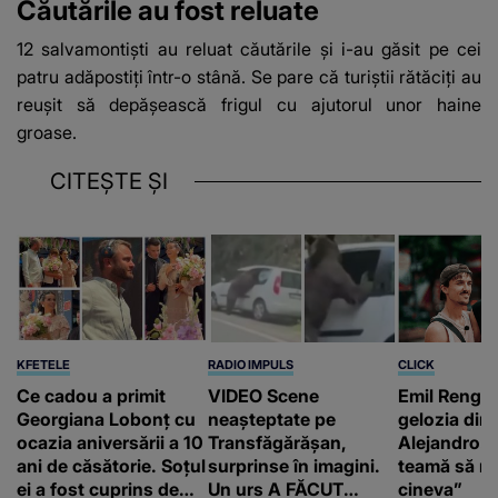
Căutările au fost reluate
12 salvamontiști au reluat căutările și i-au găsit pe cei
patru adăpostiți într-o stână. Se pare că turiștii rătăciți au
reușit să depășească frigul cu ajutorul unor haine
groase.
CITEȘTE ȘI
KFETELE
RADIO IMPULS
CLICK
Ce cadou a primit
VIDEO Scene
Emil Rengle
Georgiana Lobonț cu
neașteptate pe
gelozia din 
ocazia aniversării a 10
Transfăgărășan,
Alejandro. 
ani de căsătorie. Soțul
surprinse în imagini.
teamă să nu
ei a fost cuprins de
Un urs A FĂCUT
cineva”