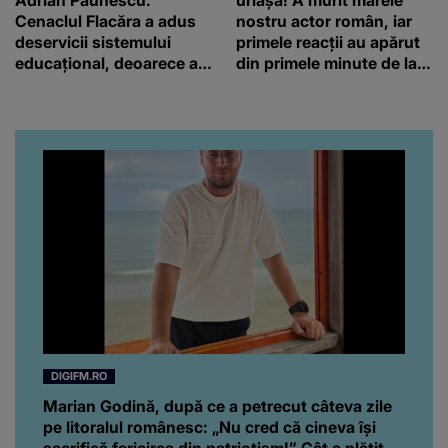
Adrian Păunescu:
uriașă! A murit marele
Cenaclul Flacăra a adus
nostru actor român, iar
deservicii sistemului
primele reacții au apărut
educațional, deoarece a
din primele minute de la
încurajat liberalismul
anunțul morții: „Lumina
excesiv, indisciplina și
rampei rămâne aprinsă
imoralitatea
pentru el...” Ce s-a aflat
până în acest moment
DIGIFM.RO
Marian Godină, după ce a petrecut câteva zile
pe litoralul românesc: „Nu cred că cineva își