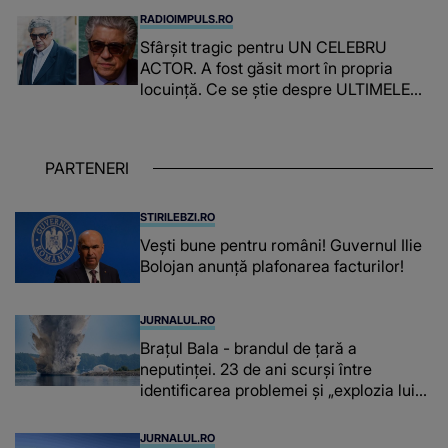
lasă urme în..."
RADIOIMPULS.RO
Sfârșit tragic pentru UN CELEBRU
ACTOR. A fost găsit mort în propria
locuință. Ce se știe despre ULTIMELE
SALE MOMENTE: "A fost mult mai mult
decât..."
PARTENERI
STIRILEBZI.RO
Vești bune pentru români! Guvernul Ilie
Bolojan anunță plafonarea facturilor!
JURNALUL.RO
Brațul Bala - brandul de țară a
neputinței. 23 de ani scurși între
identificarea problemei și „explozia lui
Miruță”
JURNALUL.RO