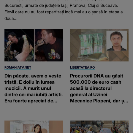
București, urmate de județele Iași, Prahova, Cluj și Suceava.
Elevii care nu au fost repartizați încă mai au o șansă în etapa a
doua...
ROMANIATV.NET
LIBERTATEA.RO
Din păcate, avem o veste
Procurorii DNA au găsit
tristă. E doliu în lumea
500.000 de euro cash
muzicii. A murit unul
acasă la directorul
dintre cei mai iubiți artiști.
general al Uzinei
Era foarte apreciat de
Mecanice Plopeni, dar și
români!
două ceasuri Patek
Philippe și Rolex