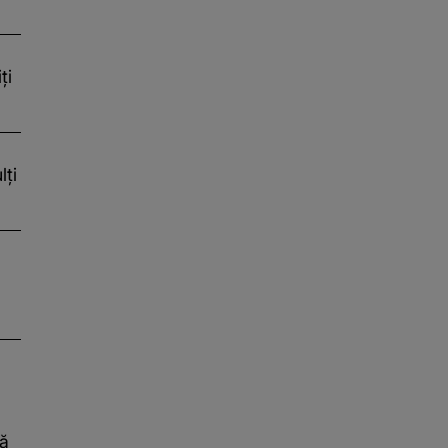
ți
ți
tă