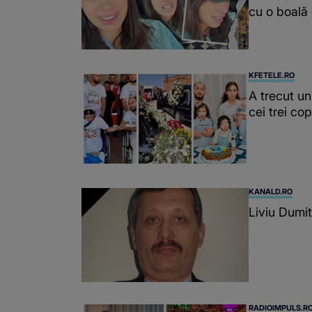
cu o boală
KFETELE.RO
A trecut un
cei trei co
KANALD.RO
Liviu Dumit
RADIOIMPULS.R