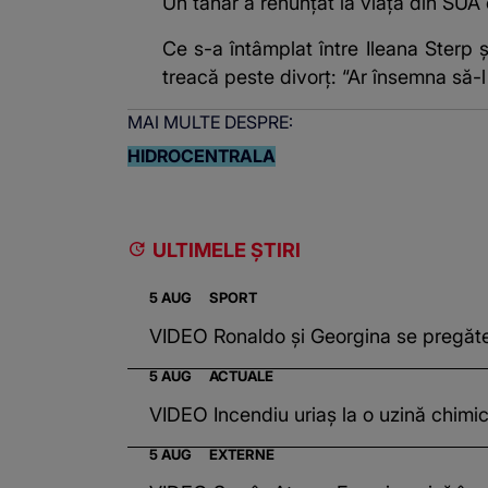
Un tânăr a renunțat la viața din SUA 
Ce s-a întâmplat între Ileana Sterp
treacă peste divorț: “Ar însemna să-l
MAI MULTE DESPRE:
HIDROCENTRALA
ULTIMELE ȘTIRI
5 AUG
SPORT
VIDEO Ronaldo și Georgina se pregăt
5 AUG
ACTUALE
VIDEO Incendiu uriaș la o uzină chimic
5 AUG
EXTERNE