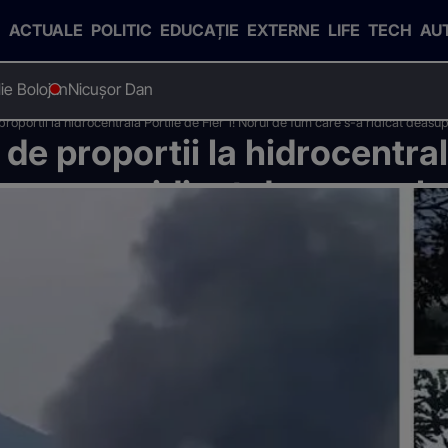
ACTUALE
POLITIC
EDUCAȚIE
EXTERNE
LIFE
TECH
AU
Ilie Bolojan
Nicușor Dan
proportii la hidrocentrala Portile de Fier 1! Norul de fum care s-a ridicat deasu
 de proportii la hidrocentral
 care s-a ridicat deasupra ba
nedescris