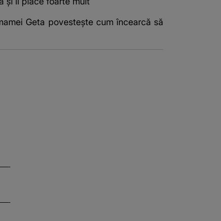
 și îi place foarte mult
ca mamei Geta povestește cum încearcă să