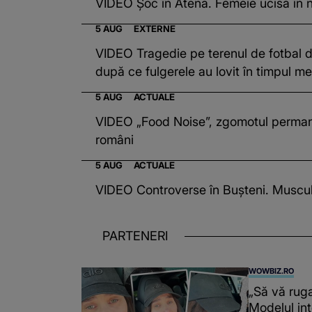
VIDEO Șoc în Atena. Femeie ucisă în 
5 AUG
EXTERNE
VIDEO Tragedie pe terenul de fotbal din
după ce fulgerele au lovit în timpul me
5 AUG
ACTUALE
VIDEO „Food Noise”, zgomotul permane
români
5 AUG
ACTUALE
VIDEO Controverse în Bușteni. Musculo
PARTENERI
WOWBIZ.RO
„Să vă ruga
Modelul int