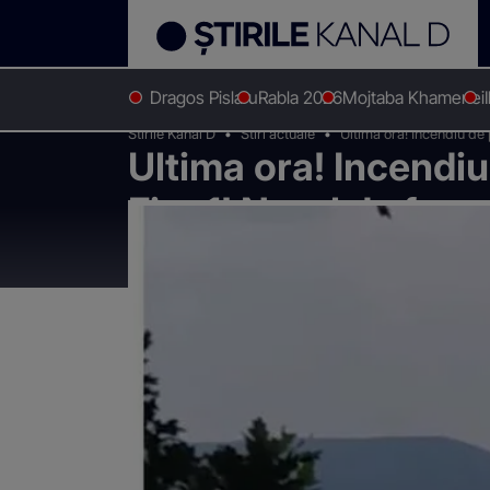
Dragos Pislaru
Rabla 2026
Mojtaba Khamenei
Stirile Kanal D
Stiri actuale
Ultima ora! Incendiu de 
Ultima ora! Incendiu
Fier 1! Norul de fum
starnit o panica de 