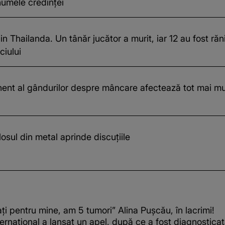
numele credinței
 Thailanda. Un tânăr jucător a murit, iar 12 au fost răni
ciului
nt al gândurilor despre mâncare afectează tot mai mul
sul din metal aprinde discuțiile
ți pentru mine, am 5 tumori” Alina Pușcău, în lacrimi!
ernațional a lansat un apel, după ce a fost diagnostica