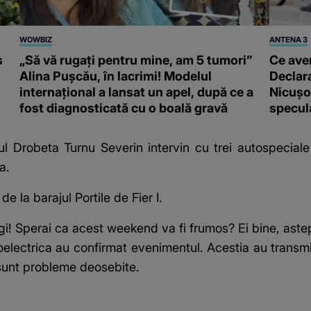
WOWBIZ
ANTENA 3
s
„Să vă rugați pentru mine, am 5 tumori”
Ce ave
Alina Pușcău, în lacrimi! Modelul
Declara
internațional a lansat un apel, după ce a
Nicușor
fost diagnosticată cu o boală gravă
specula
l Drobeta Turnu Severin intervin cu trei autospeciale p
a.
e la barajul Portile de Fier I.
i! Sperai ca acest weekend va fi frumos? Ei bine, astepta
roelectrica au confirmat evenimentul.
Acestia au transmi
 sunt probleme deosebite.