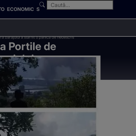
TO
ECONOMIC
SPORT
pra barajului a starnit o panica de nedescris
a Portile de
rajului a