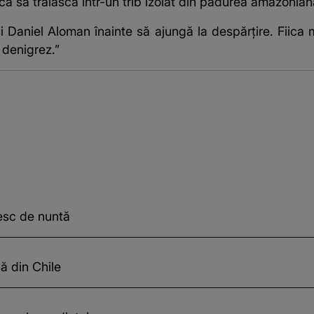
ca să trăiască într-un trib izolat din pădurea amazoniană
 și Daniel Aloman înainte să ajungă la despărțire. Fii
 denigrez.”
esc de nuntă
ă din Chile