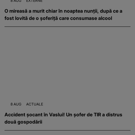
8 AUG
EXTERNE
O mireasă a murit chiar în noaptea nunții, după ce a
fost lovită de o șoferiță care consumase alcool
8 AUG
ACTUALE
Accident șocant în Vaslui! Un șofer de TIR a distrus
două gospodării