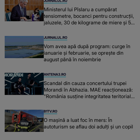
JURNALUL.RO
Ministerul lui Pîslaru a cumpărat
tensiometre, bocanci pentru construcții,
jaluzele, 30 de kilograme de miere și 50
de kilograme de cafea
JURNALUL.RO
Vom avea apă după program: curge în
ianuarie și februarie, se oprește din
august până în noiembrie
ANTENA3.RO
Scandal din cauza concertului trupei
Morandi în Abhazia. MAE reacționează:
"România susține integritatea teritorială
a Georgiei"
B1TV.RO
O maşină a luat foc în mers: În
autoturism se aflau doi adulți și un copil