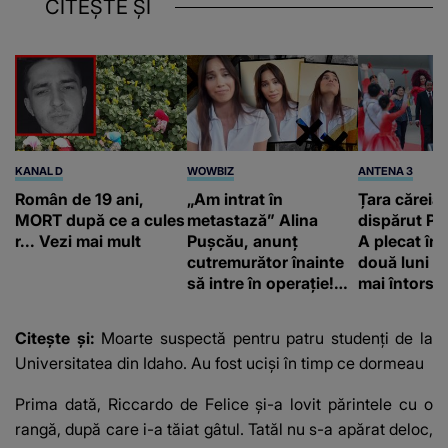
CITEȘTE ȘI
KANAL D
WOWBIZ
ANTENA 3
Român de 19 ani,
„Am intrat în
Țara căreia 
MORT după ce a cules
metastază” Alina
dispărut Pr
r... Vezi mai mult
Pușcău, anunț
A plecat în
cutremurător înainte
două luni și
să intre în operație!
mai întors
Vedeta a transmis un
mesaj emoționant
Citește și:
Moarte suspectă pentru patru studenți de la
fanilor
Universitatea din Idaho. Au fost uciși în timp ce dormeau
Prima dată, Riccardo de Felice și-a lovit părintele cu o
rangă, după care i-a tăiat gâtul. Tatăl nu s-a apărat deloc,