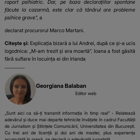
raport psihiatric. Dar, pe baza declarațiilor spontane
făcute la cazarmă, este clar că tânărul are probleme
psihice grave”,
a
declarat procurorul Marco Martani.
Citește și:
Explicația bizară a lui Andrei, după ce și-a ucis
logodnica: „M-am trezit și era moartă”. Ioana a fost găsită
fără suflare în locuința ei din Irlanda
Georgiana Balaban
Editor web
„Sunt aici ca să-ți transmit informația în timp real” - Relatează
adevărul și duce mai departe tehnicile învățate în cadrul Facultății
de Jurnalism și Științele Comunicării, Universitatea din București.
Cu trei ani de licență și doi ani de master, plus experiența
acumulată în presă, se declară o adevărată jurnalistă.