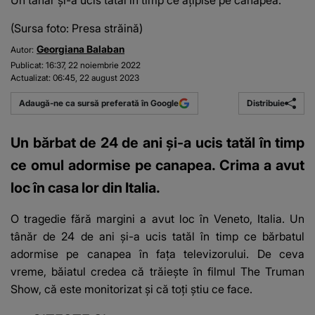
Un tânăr și-a ucis tatăl în timp ce ațipise pe canapea.
(Sursa foto: Presa străină)
Georgiana Balaban
Autor:
Publicat:
16:37, 22 noiembrie 2022
Actualizat:
06:45, 22 august 2023
Distribuie
Adaugă-ne ca sursă preferată în Google
Un bărbat de 24 de ani și-a ucis tatăl în timp
ce omul adormise pe canapea. Crima a avut
loc în casa lor din Italia.
O tragedie fără margini a avut loc
în Veneto, Italia. Un
tânăr de 24 de ani și-a ucis tatăl în timp ce bărbatul
adormise pe canapea în fața televizorului. De ceva
vreme, băiatul credea că trăiește în filmul The Truman
Show, că este monitorizat și că toți știu ce face.