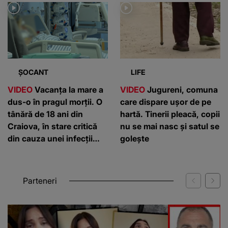
ȘOCANT
LIFE
VIDEO
Vacanța la mare a
VIDEO
Jugureni, comuna
dus-o în pragul morții. O
care dispare ușor de pe
tânără de 18 ani din
hartă. Tinerii pleacă, copii
Craiova, în stare critică
nu se mai nasc și satul se
din cauza unei infecții
golește
rare
Parteneri