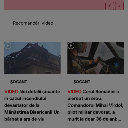
Recomandări video
ȘOCANT
ȘOCANT
VIDEO
Noi detalii șocante
VIDEO
Cerul României a
în cazul incendiului
pierdut un erou.
devastator de la
Comandorul Mihai Vîrdol,
Mănăstirea Bisericani! Un
pilot militar devotat, a
bărbat a ars de viu
murit la doar 36 de ani:
”Un om de nota 10”