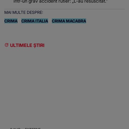
într-un grav accident rutier: „L-au resuscitat.”
MAI MULTE DESPRE:
CRIMA
CRIMA ITALIA
CRIMA MACABRA
ULTIMELE ȘTIRI