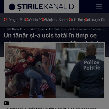
Dragos Pislaru
Rabla 2026
Mojtaba Khamenei
Ilie Bolojan
Nicușor Dan
Stirile Kanal D
Stiri externe
Un tânăr și-a ucis tatăl în timp ce adormise
Un tânăr și-a ucis tatăl în timp ce
pe canapea: „Mamă, tata e mort. Nu te
duce să-l vezi”
adormise pe canapea: „Mamă, tata
e mort. Nu te duce să-l vezi”