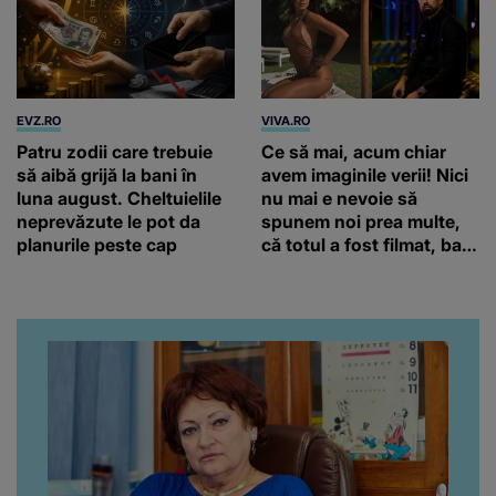
EVZ.RO
VIVA.RO
Patru zodii care trebuie
Ce să mai, acum chiar
să aibă grijă la bani în
avem imaginile verii! Nici
luna august. Cheltuielile
nu mai e nevoie să
neprevăzute le pot da
spunem noi prea multe,
planurile peste cap
că totul a fost filmat, ba
chiar artistul și-a întrebat
iubita dacă e adevărat! Și
da, frumoasa iubită a lui
Florin Ristei e...