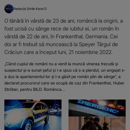
Redacția Știrile Kanal D
O tânără în vârstă de 23 de ani, româncă la origini, a
fost ucisă cu sânge rece de iubitul ei, un român în
vârstă de 22 de ani, în Frankenthal, Germania. Cei
doi ar fi trebuit să muncească la Speyer Târgul de
Crăciun care a început luni, 21 noiembrie 2022.
„Când cuplul de români nu a venit la muncă vinerea trecută și
suspectul și-a sunat șeful și i-a spus că s-a pierdut, un angajat s-
a dus la apartamentul lor și l-a găsit pe român plin de sânge”, a
declarat procurorul care se ocupă de caz din Frankenthal, Huber
Ströber, pentru BILD. Românca...