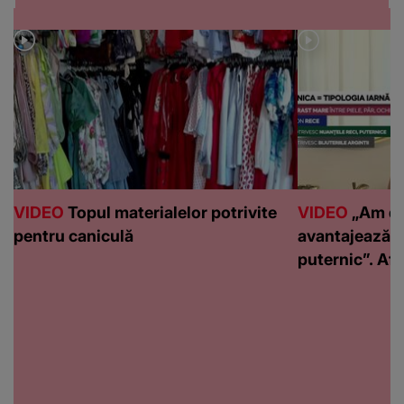
VIDEO
Topul materialelor potrivite
VIDEO
„Am de
pentru caniculă
avantajează c
puternic”. Află