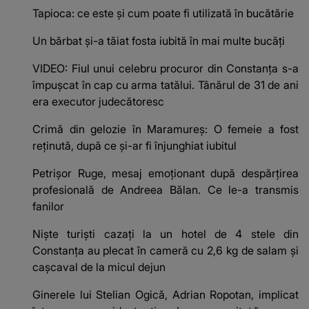
Tapioca: ce este și cum poate fi utilizată în bucătărie
Un bărbat și-a tăiat fosta iubită în mai multe bucăți
VIDEO: Fiul unui celebru procuror din Constanța s-a
împușcat în cap cu arma tatălui. Tânărul de 31 de ani
era executor judecătoresc
Crimă din gelozie în Maramureș: O femeie a fost
reținută, după ce şi-ar fi înjunghiat iubitul
Petrișor Ruge, mesaj emoționant după despărțirea
profesională de Andreea Bălan. Ce le-a transmis
fanilor
Niște turiști cazați la un hotel de 4 stele din
Constanța au plecat în cameră cu 2,6 kg de salam și
cașcaval de la micul dejun
Ginerele lui Stelian Ogică, Adrian Ropotan, implicat