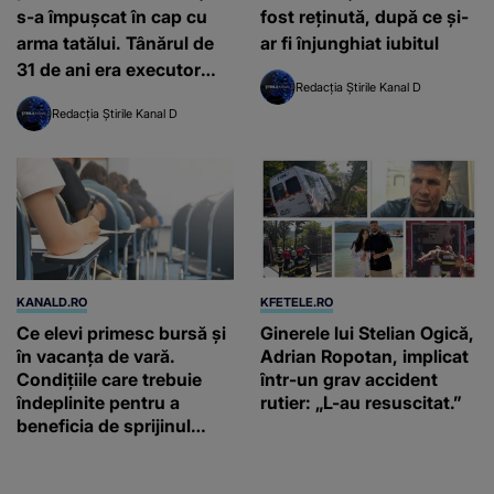
s-a împușcat în cap cu
fost reținută, după ce şi-
arma tatălui. Tânărul de
ar fi înjunghiat iubitul
31 de ani era executor
Redacția Știrile Kanal D
judecătoresc
Redacția Știrile Kanal D
KANALD.RO
KFETELE.RO
Ce elevi primesc bursă și
Ginerele lui Stelian Ogică,
în vacanța de vară.
Adrian Ropotan, implicat
Condițiile care trebuie
într-un grav accident
îndeplinite pentru a
rutier: „L-au resuscitat.”
beneficia de sprijinul
financiar