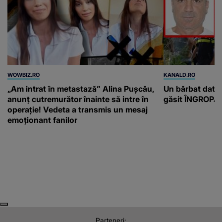
WOWBIZ.RO
KANALD.RO
„Am intrat în metastază” Alina Pușcău,
Un bărbat dat di
anunț cutremurător înainte să intre în
găsit ÎNGROPAT 
operație! Vedeta a transmis un mesaj
emoționant fanilor
Next
Previous
Parteneri: