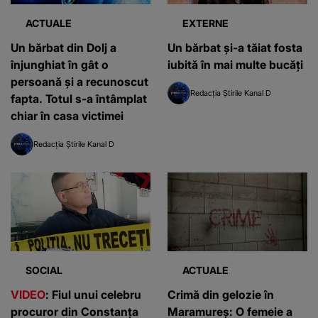
ACTUALE
EXTERNE
Un bărbat din Dolj a
Un bărbat și-a tăiat fosta
înjunghiat în gât o
iubită în mai multe bucăți
persoană și a recunoscut
Redacția Știrile Kanal D
fapta. Totul s-a întâmplat
chiar în casa victimei
Redacția Știrile Kanal D
SOCIAL
ACTUALE
VIDEO
: Fiul unui celebru
Crimă din gelozie în
procuror din Constanța
Maramureș: O femeie a