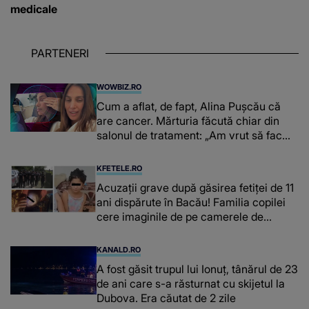
medicale
PARTENERI
WOWBIZ.RO
Cum a aflat, de fapt, Alina Pușcău că
are cancer. Mărturia făcută chiar din
salonul de tratament: „Am vrut să fac
niște genuflexiuni și a început să mă
înțepe sânul”
KFETELE.RO
Acuzații grave după găsirea fetiței de 11
ani dispărute în Bacău! Familia copilei
cere imaginile de pe camerele de
supraveghere: „Nu s-a mai dus sora
mea...”
KANALD.RO
A fost găsit trupul lui Ionuț, tânărul de 23
de ani care s-a răsturnat cu skijetul la
Dubova. Era căutat de 2 zile