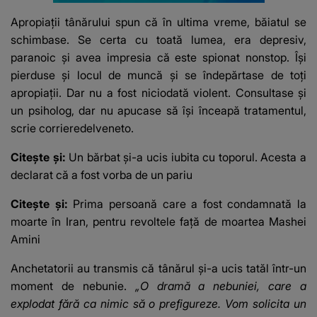
Apropiații tânărului spun că în ultima vreme, băiatul se
schimbase. Se certa cu toată lumea, era depresiv,
paranoic și avea impresia că este spionat nonstop. Își
pierduse și locul de muncă și se îndepărtase de toți
apropiații. Dar nu a fost niciodată violent. Consultase și
un psiholog, dar nu apucase să își înceapă tratamentul,
scrie corrieredelveneto.
Citește și:
Un bărbat și-a ucis iubita cu toporul. Acesta a
declarat că a fost vorba de un pariu
Citește și:
Prima persoană care a fost condamnată la
moarte în Iran, pentru revoltele față de moartea Mashei
Amini
Anchetatorii au transmis că tânărul și-a ucis tatăl într-un
moment de nebunie.
„O dramă a nebuniei, care a
explodat fără ca nimic să o prefigureze. Vom solicita un