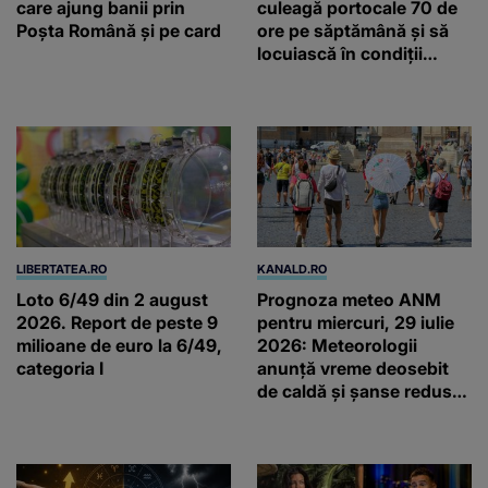
care ajung banii prin
culeagă portocale 70 de
Poșta Română și pe card
ore pe săptămână și să
locuiască în condiții
inumane, în Sicilia
LIBERTATEA.RO
KANALD.RO
Loto 6/49 din 2 august
Prognoza meteo ANM
2026. Report de peste 9
pentru miercuri, 29 iulie
milioane de euro la 6/49,
2026: Meteorologii
categoria I
anunță vreme deosebit
de caldă și șanse reduse
de precipitații