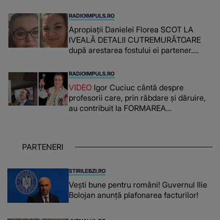
RADIOIMPULS.RO
Apropiații Danielei Florea SCOT LA
IVEALĂ DETALII CUTREMURĂTOARE
după arestarea fostului ei partener.
PRIN CE A FOST NEVOITĂ să treacă
românca ucisă în Italia și ascunsă în
RADIOIMPULS.RO
lada unui pat: " Îmi pare rău că nu am
VIDEO
Igor Cuciuc cântă despre
reușit să fac mai mult pentru ea și..."
profesorii care, prin răbdare și dăruire,
au contribuit la FORMAREA
OAMENILOR DE ASTĂZI. Ce spune
despre dascălii care lasă amprente
puternice ÎN SUFLETELE ELEVILOR,
PARTENERI
chiar și după trecerea anilor: "De
fiecare dată când..."
STIRILEBZI.RO
Vești bune pentru români! Guvernul Ilie
Bolojan anunță plafonarea facturilor!