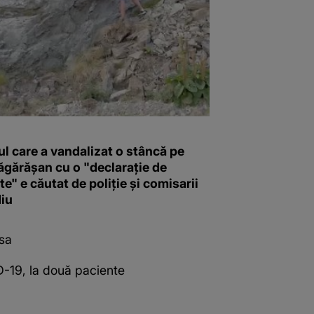
l care a vandalizat o stâncă pe
ăgărășan cu o "declaraţie de
e" e căutat de poliție și comisarii
iu
 sa
D-19, la două paciente