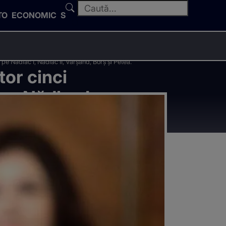
TO
ECONOMIC
SPORT
 pe Nădlac I, Nădlac II, Vărşand, Borş şi Petea.”
tor cinci
pe Nădlac I,