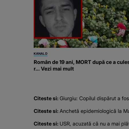
KANAL D
Român de 19 ani, MORT după ce a cule
r... Vezi mai mult
Citeste si:
Giurgiu: Copilul dispărut a fost
Citeste si:
Anchetă epidemiologică la Ma
Citeste si:
USR, acuzată că nu a mai plăti