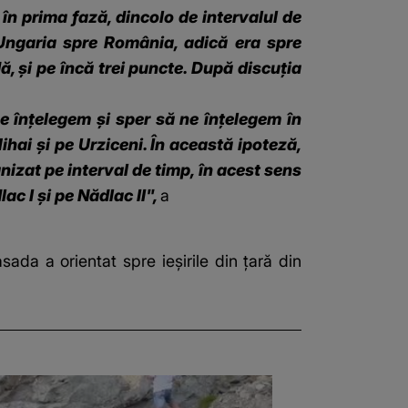
 în prima fază, dincolo de intervalul de
 Ungaria spre România, adică era spre
, şi pe încă trei puncte. După discuţia
e înţelegem şi sper să ne înţelegem în
ihai şi pe Urziceni. În această ipoteză,
nizat pe interval de timp, în acest sens
ac I şi pe Nădlac II",
a
da a orientat spre ieşirile din ţară din