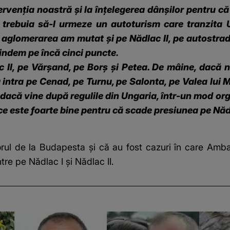
ntervenţia noastră şi la înţelegerea dânşilor pentru că
e trebuia să-l urmeze un autoturism care tranzita
t aglomerarea am mutat şi pe Nădlac II, pe autostradă
tindem pe încă cinci puncte.
c II, pe Vărşand, pe Borş şi Petea. De mâine, dacă n
 intra pe Cenad, pe Turnu, pe Salonta, pe Valea lui M
dacă vine după regulile din Ungaria, într-un mod org
 ce este foarte bine pentru că scade presiunea pe Nădl
ul de la Budapesta şi că au fost cazuri în care Ambasa
tre pe Nădlac I şi Nădlac II.