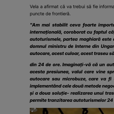
Vela a afirmat că va trebui să fie infor
puncte de frontieră.
"Am mai stabilit ceva foarte importa
internaţională, coroborat cu faptul c
autoturismele, partea maghiară este 
domnul ministru de Interne din Ungar
autocare, acest culoar, acest traseu să
din 24 de ore. Imaginaţi-vă că un aut
acesta presiunea, valul care vine sp
autocare sau microbuze, care va fi o
implementând cele două metode negocia
şi a doua soluţie- realizarea unui tra
permite tranzitarea autoturismelor 24 