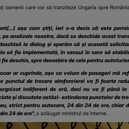
maţi oamenii care vor să tranziteze Ungaria spre Români
nt(...) aşa cum ştiţi, ieri s-a decis că este perm
ă, pe analizele noastre, dacă se deschide acest tr
deschisă la dialog şi sperăm că şi această solicita
ia să fie implementată, în sensul în care să stabil
 fie deschis, spre deosebire de cele pentru autoturi
ocar ar cuprinde, aşa ca volum de pasageri mă refer
re punctul de trecere almfonrierei va fi foarte red
rgnizat indiferent de oră, deci nu va fi până la
te şi discutate astăzi- extinderea punctelor de trec
seu, strict pentru autocare, 24 din 24 de ore, chia
din 24 de ore",
a adăugat ministrul de Interne.