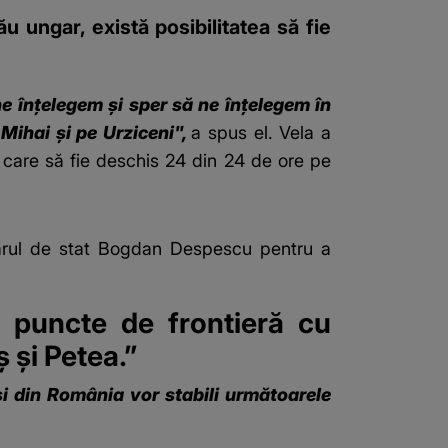
u ungar, există posibilitatea să fie
ne înţelegem şi sper să ne înţelegem în
 Mihai şi pe Urziceni",
a spus el. Vela a
 care să fie deschis 24 din 24 de ore pe
tarul de stat Bogdan Despescu pentru a
ci puncte de frontieră cu
 şi Petea.”
 şi din România vor stabili următoarele