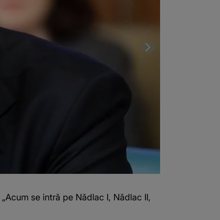
: „Acum se intră pe Nădlac I, Nădlac II,
2 din 2 | Vela
Vărşand, Borş 