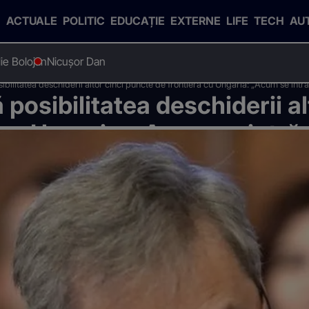
ACTUALE
POLITIC
EDUCAȚIE
EXTERNE
LIFE
TECH
AU
Ilie Bolojan
Nicușor Dan
ibilitatea deschiderii altor cinci puncte de frontieră cu Ungaria: „Acum se intră
posibilitatea deschiderii al
cu Ungaria: „Acum se intră 
Borş şi Petea.”