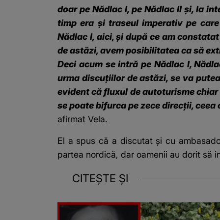
doar pe Nădlac I, pe Nădlac II şi, la i
timp era şi traseul imperativ pe car
Nădlac I, aici, şi după ce am constata
de astăzi, avem posibilitatea ca să ex
Deci acum se intră pe Nădlac I, Nădla
urma discuţiilor de astăzi, se va putea
evident că fluxul de autoturisme chiar 
se poate bifurca pe zece direcţii, ceea
afirmat Vela.
El a spus că a discutat şi cu ambasador
partea nordică, dar oamenii au dorit să in
CITEȘTE ȘI