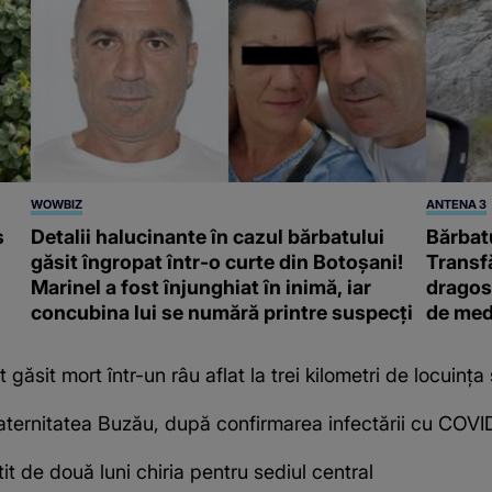
WOWBIZ
ANTENA 3
s
Detalii halucinante în cazul bărbatului
Bărbatu
găsit îngropat într-o curte din Botoșani!
Transf
Marinel a fost înjunghiat în inimă, iar
dragost
concubina lui se numără printre suspecți
de med
 găsit mort într-un râu aflat la trei kilometri de locuinţa
ternitatea Buzău, după confirmarea infectării cu COVI
t de două luni chiria pentru sediul central