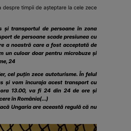
a despre timpii de aşteptare la cele zece
is şi transportul de persoane în zona
ansport de persoane scade presiunea cu
re a noastră care a fost acceptată de
im un culoar doar pentru microbuze şi
sme, 24
, cel puţin zece autoturisme. În felul
us şi vom încuraja acest transport cu
 ora 13.00, va fi 24 din 24 de ore şi
ere în România(...)
r dacă Ungaria are această regulă că nu