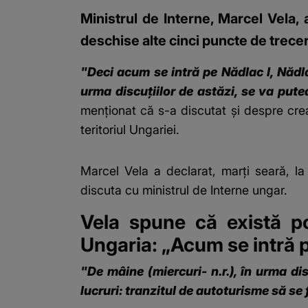
Ministrul de Interne, Marcel Vela, 
deschise alte cinci puncte de trecer
"Deci acum se intră pe Nădlac I, Nădla
urma discuţiilor de astăzi, se va pute
menţionat că s-a discutat şi despre cre
teritoriul Ungariei.
Marcel Vela a declarat, marţi seară, 
discuta cu ministrul de Interne ungar.
Vela spune că există pos
Ungaria: „Acum se intră pe
"De mâine (miercuri- n.r.), în urma di
lucruri: tranzitul de autoturisme să se