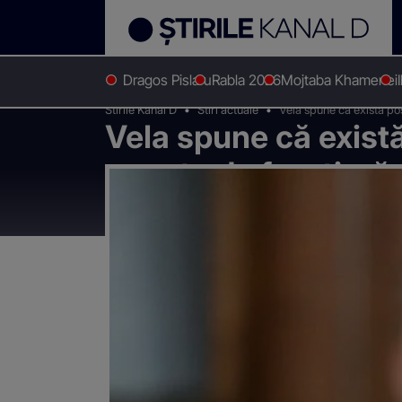
Dragos Pislaru
Rabla 2026
Mojtaba Khamenei
Stirile Kanal D
Stiri actuale
Vela spune că există pos
Vela spune că există 
puncte de frontieră 
Nădlac II, Vărşand, 