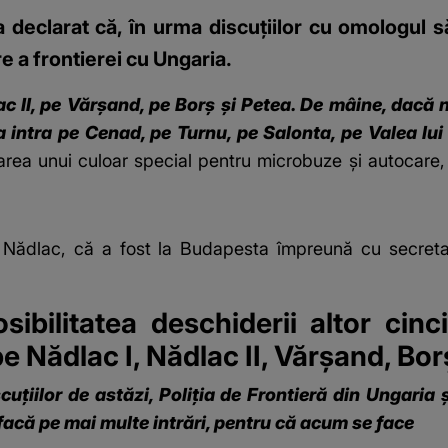
a declarat că, în urma discuţiilor cu omologul să
e a frontierei cu Ungaria.
c II, pe Vărşand, pe Borş şi Petea. De mâine, dacă 
a intra pe Cenad, pe Turnu, pe Salonta, pe Valea lui
area unui culoar special pentru microbuze şi autocare,
la Nădlac, că a fost la Budapesta împreună cu secre
ibilitatea deschiderii altor cin
 Nădlac I, Nădlac II, Vărşand, Borş
scuţiilor de astăzi, Poliţia de Frontieră din Ungaria
 facă pe mai multe intrări, pentru că acum se face