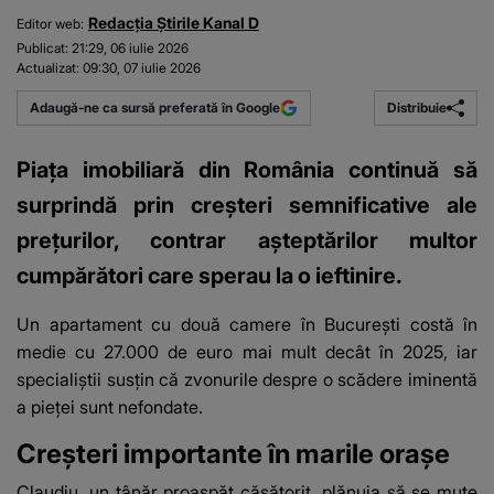
Redacția Știrile Kanal D
Editor web:
Publicat:
21:29, 06 iulie 2026
Actualizat:
09:30, 07 iulie 2026
Distribuie
Adaugă-ne ca sursă preferată în Google
Piața imobiliară din România continuă să
surprindă prin creșteri semnificative ale
prețurilor, contrar așteptărilor multor
cumpărători care sperau la o ieftinire.
Un apartament cu două camere în București costă în
medie cu 27.000 de euro mai mult decât în 2025, iar
specialiștii susțin că zvonurile despre o scădere iminentă
a pieței sunt nefondate.
Creșteri importante în marile orașe
Claudiu, un tânăr proaspăt căsătorit, plănuia să se mute