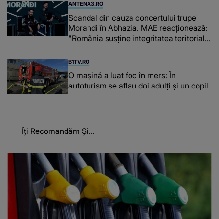
ANTENA3.RO
Scandal din cauza concertului trupei
Morandi în Abhazia. MAE reacționează:
"România susține integritatea teritorială
a Georgiei"
B1TV.RO
O maşină a luat foc în mers: În
autoturism se aflau doi adulți și un copil
Îți Recomandăm Și...