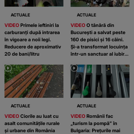
ACTUALE
ACTUALE
VIDEO
Primele ieftiniri la
VIDEO
O tânără din
carburanți după intrarea
București a salvat peste
în vigoare a noii legi.
160 de pisici și 16 câini.
Reducere de aproximativ
Și-a transformat locuința
20 de bani/litru
într-un sanctuar al iubirii
pentru animale
ACTUALE
ACTUALE
VIDEO
Ciorile au luat cu
VIDEO
Românii fac
asalt comunitățile rurale
„turism la pompă” în
și urbane din România
Bulgaria: Prețurile mai