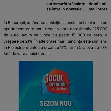
cutremurător înainte
două luni și
să intre în operație!
mai întors
Vedeta a transmis un
mesaj emoționant
În București, amânarea achiziției a costat cel mai mult: un
fanilor
apartament care anul trecut valora aproximativ 125.000
de euro, acum se vinde cu peste 151.000 de euro, o
creștere de 21%. În alte orașe mari, tendința este similară:
în Ploiești prețurile au urcat cu 11%, iar în Craiova cu 10%
față de vara anului trecut.