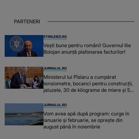
OAMENILOR DE ASTĂZI. Ce spune
despre dascălii care lasă amprente
puternice ÎN SUFLETELE ELEVILOR,
PARTENERI
chiar și după trecerea anilor: "De
fiecare dată când..."
STIRILEBZI.RO
Vești bune pentru români! Guvernul Ilie
Bolojan anunță plafonarea facturilor!
JURNALUL.RO
Ministerul lui Pîslaru a cumpărat
tensiometre, bocanci pentru construcții,
jaluzele, 30 de kilograme de miere și 50
de kilograme de cafea
JURNALUL.RO
Vom avea apă după program: curge în
ianuarie și februarie, se oprește din
august până în noiembrie