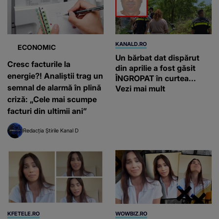
KANALD.RO
ECONOMIC
Un bărbat dat dispărut
Cresc facturile la
din aprilie a fost găsit
energie?! Analiștii trag un
ÎNGROPAT în curtea...
semnal de alarmă în plină
Vezi mai mult
criză: „Cele mai scumpe
facturi din ultimii ani”
Redacția Știrile Kanal D
KFETELE.RO
WOWBIZ.RO