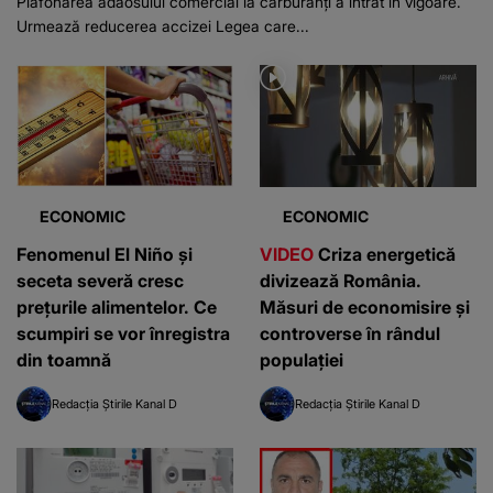
Plafonarea adaosului comercial la carburanți a intrat în vigoare.
Urmează reducerea accizei Legea care...
ECONOMIC
ECONOMIC
Fenomenul El Niño și
VIDEO
Criza energetică
seceta severă cresc
divizează România.
prețurile alimentelor. Ce
Măsuri de economisire și
scumpiri se vor înregistra
controverse în rândul
din toamnă
populației
Redacția Știrile Kanal D
Redacția Știrile Kanal D