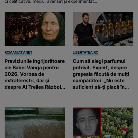
ci calificative: mediu, avansat și experimentat....
ROMANIATV.NET
LIBERTATEA.RO
Previziunile îngrijorătoare
Cum să alegi parfumul
ale Babei Vanga pentru
potrivit. Expert, despre
2026. Vorbea de
greșeala făcută de mulți
extratereștri, dar și
cumpărători: „Nu este
despre Al Treilea Război
suficient să-ți placă în
Mondial. Cât de departe
primul minut”
ar ajunge și AI-ul!