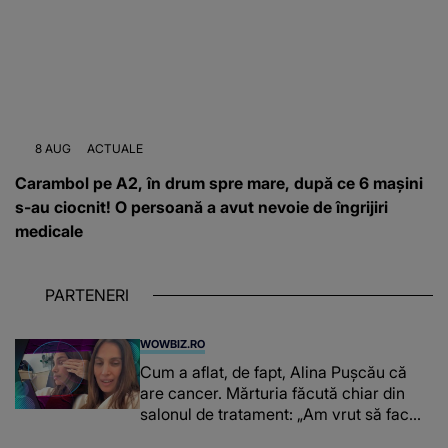
8 AUG
ACTUALE
Carambol pe A2, în drum spre mare, după ce 6 mașini
s-au ciocnit! O persoană a avut nevoie de îngrijiri
medicale
PARTENERI
WOWBIZ.RO
Cum a aflat, de fapt, Alina Pușcău că
are cancer. Mărturia făcută chiar din
salonul de tratament: „Am vrut să fac
niște genuflexiuni și a început să mă