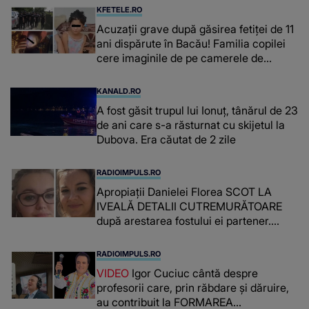
înțepe sânul”
KFETELE.RO
Acuzații grave după găsirea fetiței de 11
ani dispărute în Bacău! Familia copilei
cere imaginile de pe camerele de
supraveghere: „Nu s-a mai dus sora
mea...”
KANALD.RO
A fost găsit trupul lui Ionuț, tânărul de 23
de ani care s-a răsturnat cu skijetul la
Dubova. Era căutat de 2 zile
RADIOIMPULS.RO
Apropiații Danielei Florea SCOT LA
IVEALĂ DETALII CUTREMURĂTOARE
după arestarea fostului ei partener.
PRIN CE A FOST NEVOITĂ să treacă
românca ucisă în Italia și ascunsă în
RADIOIMPULS.RO
lada unui pat: " Îmi pare rău că nu am
VIDEO
Igor Cuciuc cântă despre
reușit să fac mai mult pentru ea și..."
profesorii care, prin răbdare și dăruire,
au contribuit la FORMAREA