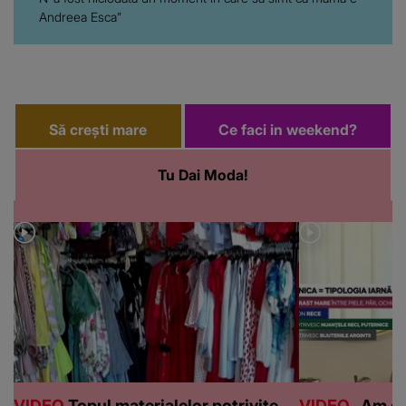
Andreea Esca”
Să crești mare
Ce faci in weekend?
Tu Dai Moda!
VIDEO
Topul materialelor potrivite
VIDEO
„Am de