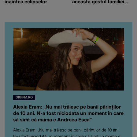
înaintea eclipselor
aceasta gestul familiei
regretatului ei iubit a
înfuriat-o pe vedeta
noastră! Fostei
prezentatoare nici că-i
vine să creadă că s-a
ajuns până aici, dar e
adevărat, au făcut-o și pe
asta! Și ce a ieșit la iveală
ar fi prea mult pentru
oricine: "Cu… mine, fata
româncă...”
DIGIFM.RO
Alexia Eram: „Nu mai trăiesc pe banii părinților
de 10 ani. N-a fost niciodată un moment în care
să simt că mama e Andreea Esca”
Alexia Eram: „Nu mai trăiesc pe banii părinților de 10 ani.
N-a fost niciodată un moment în care să simt că mama e