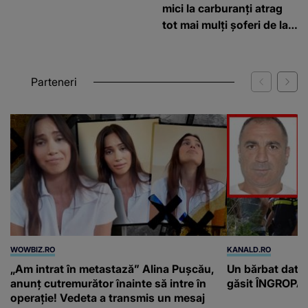
mici la carburanți atrag
tot mai mulți șoferi de la
graniță
Parteneri
WOWBIZ.RO
KANALD.RO
„Am intrat în metastază” Alina Pușcău,
Un bărbat dat di
anunț cutremurător înainte să intre în
găsit ÎNGROPAT 
operație! Vedeta a transmis un mesaj