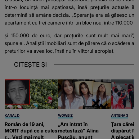
într-o locuință mai spațioasă, însă prețurile actuale îl
determină să amâne decizia. „Speranța era să găsesc un
apartament cu trei camere într-un bloc nou, între 110.000
și 150.000 de euro, dar prețurile sunt mult mai mari”,
spune el. Analiștii imobiliari sunt de părere că o scădere a
prețurilor va avea loc, însă nu în viitorul apropiat.
CITEȘTE ȘI
KANAL D
WOWBIZ
ANTENA 3
Român de 19 ani,
„Am intrat în
Țara căreia 
MORT după ce a cules
metastază” Alina
dispărut Pr
r... Vezi mai mult
Pușcău, anunț
A plecat în