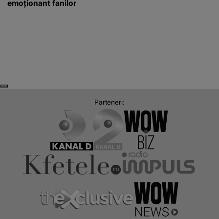
emoționant fanilor
Next
Previous
Parteneri: