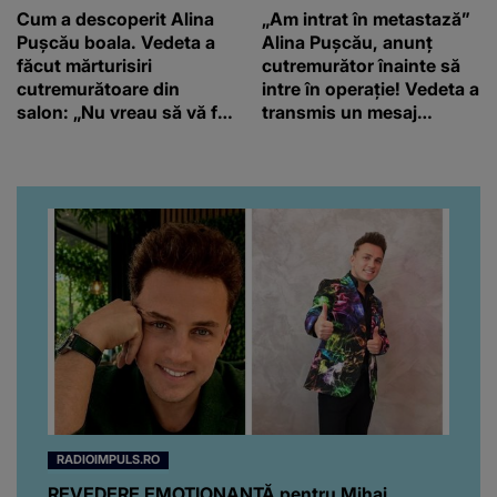
Cum a descoperit Alina
„Am intrat în metastază”
Pușcău boala. Vedeta a
Alina Pușcău, anunț
făcut mărturisiri
cutremurător înainte să
cutremurătoare din
intre în operație! Vedeta a
salon: „Nu vreau să vă fie
transmis un mesaj
milă de mine.”
emoționant fanilor
RADIOIMPULS.RO
REVEDERE EMOȚIONANTĂ pentru Mihai