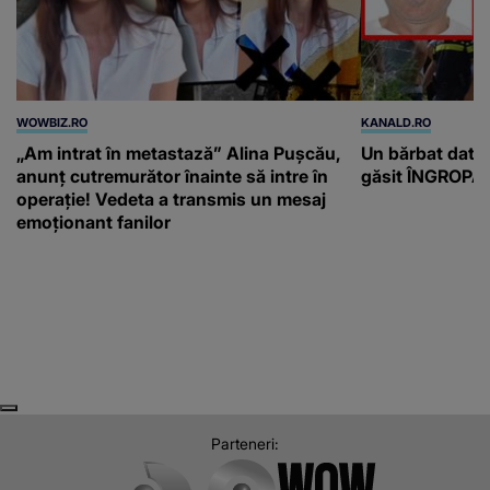
WOWBIZ.RO
KANALD.RO
„Am intrat în metastază” Alina Pușcău,
Un bărbat dat di
anunț cutremurător înainte să intre în
găsit ÎNGROPAT 
operație! Vedeta a transmis un mesaj
emoționant fanilor
Next
Previous
Parteneri: