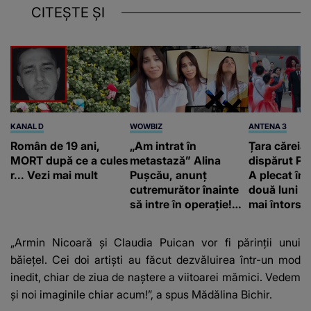
CITEȘTE ȘI
KANAL D
WOWBIZ
ANTENA 3
Român de 19 ani,
„Am intrat în
Țara căreia 
MORT după ce a cules
metastază” Alina
dispărut Pr
r... Vezi mai mult
Pușcău, anunț
A plecat în
cutremurător înainte
două luni și
să intre în operație!
mai întors
Vedeta a transmis un
mesaj emoționant
„Armin Nicoară și Claudia Puican vor fi părinții unui
fanilor
băiețel. Cei doi artiști au făcut dezvăluirea într-un mod
inedit, chiar de ziua de naștere a viitoarei mămici. Vedem
și noi imaginile chiar acum!”, a spus Mădălina Bichir.