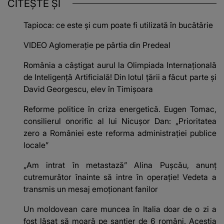
CITEȘTE ȘI
Tapioca: ce este și cum poate fi utilizată în bucătărie
VIDEO Aglomerație pe pârtia din Predeal
România a câștigat aurul la Olimpiada Internațională
de Inteligență Artificială! Din lotul țării a făcut parte și
David Georgescu, elev în Timișoara
Reforme politice în criza energetică. Eugen Tomac,
consilierul onorific al lui Nicușor Dan: „Prioritatea
zero a României este reforma administrației publice
locale”
„Am intrat în metastază” Alina Pușcău, anunț
cutremurător înainte să intre în operație! Vedeta a
transmis un mesaj emoționant fanilor
Un moldovean care muncea în Italia doar de o zi a
fost lăsat să moară pe şantier de 6 români. Aceștia