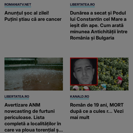
ROMANIATV.NET
LIBERTATEA.RO
Anunţul şoc al zilei!
Dunărea a secat și Podul
Puţini ştiau că are cancer
lui Constantin cel Mare a
ieșit din ape. Cum arată
minunea Antichității între
România și Bulgaria
LIBERTATEA.RO
KANALD.RO
Avertizare ANM
Român de 19 ani, MORT
nowcasting de furtuni
după ce a cules r... Vezi
periculoase. Lista
mai mult
completă a localităților în
care va ploua torențial și