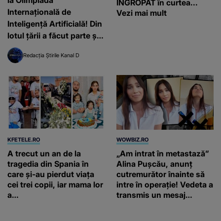
ÎNGROPAT în curtea...
Internațională de
Vezi mai mult
Inteligență Artificială! Din
lotul țării a făcut parte și
David Georgescu, elev în
Redacția Știrile Kanal D
Timișoara
KFETELE.RO
WOWBIZ.RO
A trecut un an de la
„Am intrat în metastază”
tragedia din Spania în
Alina Pușcău, anunț
care și-au pierdut viața
cutremurător înainte să
cei trei copii, iar mama lor
intre în operație! Vedeta a
a…
transmis un mesaj
emoționant fanilor