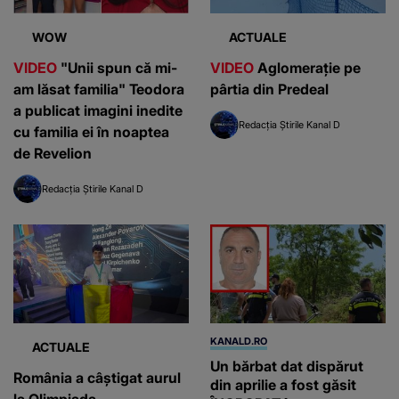
WOW
ACTUALE
VIDEO
"Unii spun că mi-
VIDEO
Aglomerație pe
am lăsat familia" Teodora
pârtia din Predeal
a publicat imagini inedite
Redacția Știrile Kanal D
cu familia ei în noaptea
de Revelion
Redacția Știrile Kanal D
KANALD.RO
ACTUALE
Un bărbat dat dispărut
România a câștigat aurul
din aprilie a fost găsit
la Olimpiada