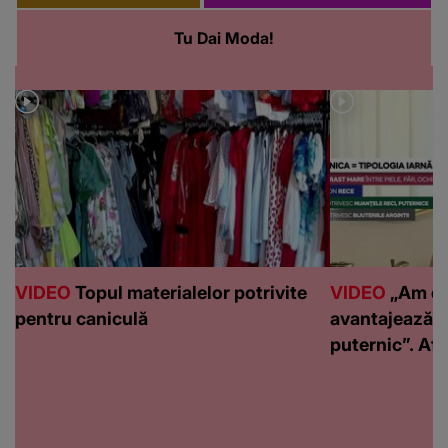
Tu Dai Moda!
VIDEO
Topul materialelor potrivite
VIDEO
„Am de
pentru caniculă
avantajează c
puternic”. Află