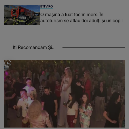
B1TV.RO
O maşină a luat foc în mers: În
autoturism se aflau doi adulți și un copil
Îți Recomandăm Și...