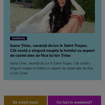
asta! Și ce a ieșit la iveală
ar fi prea mult pentru
oricine: "Cu… mine, fata
româncă...”
DIGIFM.RO
Ioana Țiriac, vacanță de lux în Saint-Tropez.
Cât costă o singură noapte la hotelul cu aspect
de castel ales de fiica lui Ion Țiriac
Ioana Țiriac, vacanță de lux în Saint-Tropez. Cât costă o
singură noapte la hotelul cu aspect de castel ales de fiica
lui Ion Țiriac
Să crești mare
Ce faci in weekend?