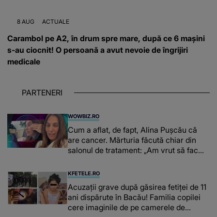
8 AUG
ACTUALE
Carambol pe A2, în drum spre mare, după ce 6 mașini
s-au ciocnit! O persoană a avut nevoie de îngrijiri
medicale
PARTENERI
WOWBIZ.RO
Cum a aflat, de fapt, Alina Pușcău că
are cancer. Mărturia făcută chiar din
salonul de tratament: „Am vrut să fac
niște genuflexiuni și a început să mă
înțepe sânul”
KFETELE.RO
Acuzații grave după găsirea fetiței de 11
ani dispărute în Bacău! Familia copilei
cere imaginile de pe camerele de