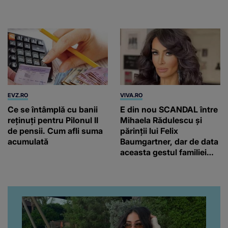
cu grindină
EVZ.RO
VIVA.RO
Ce se întâmplă cu banii
E din nou SCANDAL între
reținuți pentru Pilonul II
Mihaela Rădulescu și
de pensii. Cum afli suma
părinții lui Felix
acumulată
Baumgartner, dar de data
aceasta gestul familiei
regretatului ei iubit a
înfuriat-o pe vedeta
noastră! Fostei
prezentatoare nici că-i
vine să creadă că s-a
ajuns până aici, dar e
adevărat, au făcut-o și pe