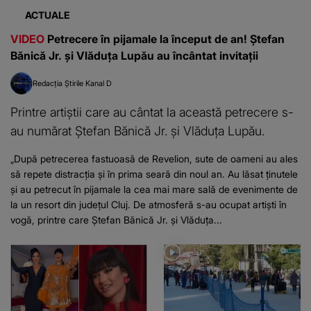
ACTUALE
VIDEO
Petrecere în pijamale la început de an! Ștefan
Bănică Jr. și Vlăduța Lupău au încântat invitații
Redacția Știrile Kanal D
Printre artiștii care au cântat la această petrecere s-
au numărat Ștefan Bănică Jr. și Vlăduța Lupău.
„După petrecerea fastuoasă de Revelion, sute de oameni au ales
să repete distracția și în prima seară din noul an. Au lăsat ținutele
și au petrecut în pijamale la cea mai mare sală de evenimente de
la un resort din județul Cluj. De atmosferă s-au ocupat artiști în
vogă, printre care Ștefan Bănică Jr. și Vlăduța...