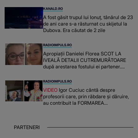
supraveghere: „Nu s-a mai dus sora
mea...”
KANALD.RO
A fost găsit trupul lui Ionuț, tânărul de 23
de ani care s-a răsturnat cu skijetul la
Dubova. Era căutat de 2 zile
RADIOIMPULS.RO
Apropiații Danielei Florea SCOT LA
IVEALĂ DETALII CUTREMURĂTOARE
după arestarea fostului ei partener.
PRIN CE A FOST NEVOITĂ să treacă
românca ucisă în Italia și ascunsă în
RADIOIMPULS.RO
lada unui pat: " Îmi pare rău că nu am
VIDEO
Igor Cuciuc cântă despre
reușit să fac mai mult pentru ea și..."
profesorii care, prin răbdare și dăruire,
au contribuit la FORMAREA
OAMENILOR DE ASTĂZI. Ce spune
despre dascălii care lasă amprente
puternice ÎN SUFLETELE ELEVILOR,
PARTENERI
chiar și după trecerea anilor: "De
fiecare dată când..."