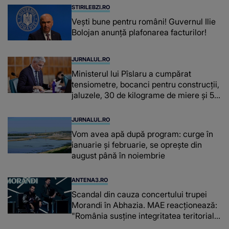
STIRILEBZI.RO
Vești bune pentru români! Guvernul Ilie
Bolojan anunță plafonarea facturilor!
JURNALUL.RO
Ministerul lui Pîslaru a cumpărat
tensiometre, bocanci pentru construcții,
jaluzele, 30 de kilograme de miere și 50
de kilograme de cafea
JURNALUL.RO
Vom avea apă după program: curge în
ianuarie și februarie, se oprește din
august până în noiembrie
ANTENA3.RO
Scandal din cauza concertului trupei
Morandi în Abhazia. MAE reacționează:
"România susține integritatea teritorială
a Georgiei"