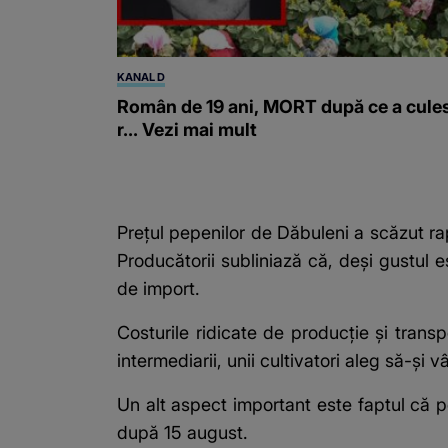
KANAL D
Român de 19 ani, MORT după ce a cule
r... Vezi mai mult
Prețul pepenilor de Dăbuleni a scăzut rapid
Producătorii subliniază că, deși gustul 
de import.
Costurile ridicate de producție și transpo
intermediarii, unii cultivatori aleg să-și
Un alt aspect important este faptul că p
după 15 august.