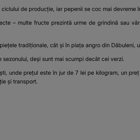
 ciclului de producție, iar pepenii se coc mai devreme î
ecte – multe fructe prezintă urme de grindină sau vânt,
iețele tradiționale, cât și în piața angro din Dăbuleni, 
e sezonului, deși sunt mai scumpi decât cei verzi.
ti, unde prețul este în jur de 7 lei pe kilogram, un pre
ie și transport.