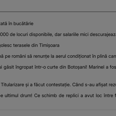
zată în bucătărie
0 de locuri disponibile, dar salariile mici descurajeaz
olesc terasele din Timișoara
ă pe români să renunțe la aerul condiționat în plină can
i găsit îngropat într-o curte din Botoșani! Marinel a fos
 Titularizare și a făcut contestație. Când s-au afișat rez
 ultimul drum! Ce schimb de replici a avut loc între 