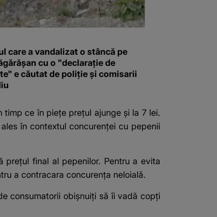
l care a vandalizat o stâncă pe
ăgărășan cu o "declaraţie de
e" e căutat de poliție și comisarii
iu
 timp ce în piețe prețul ajunge și la 7 lei.
 ales în contextul concurenței cu pepenii
ă prețul final al pepenilor. Pentru a evita
entru a contracara concurența neloială.
e consumatorii obișnuiți să îi vadă copți