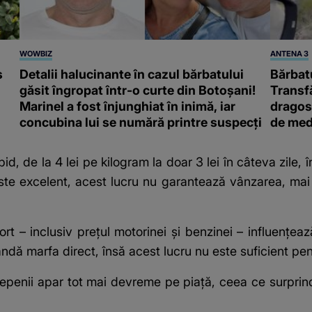
WOWBIZ
ANTENA 3
s
Detalii halucinante în cazul bărbatului
Bărbatu
găsit îngropat într-o curte din Botoșani!
Transf
Marinel a fost înjunghiat în inimă, iar
dragost
concubina lui se numără printre suspecți
de med
, de la 4 lei pe kilogram la doar 3 lei în câteva zile, în
este excelent, acest lucru nu garantează vânzarea, mai
rt – inclusiv prețul motorinei și benzinei – influențeaz
 vândă marfa direct, însă acest lucru nu este suficient p
epenii apar tot mai devreme pe piață, ceea ce surprind