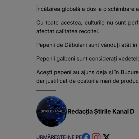
Încălzirea globală a dus la o schimbare a
Cu toate acestea, culturile nu sunt perf
afectat calitatea recoltei.
Pepenii de Dăbuleni sunt vânduți atât în p
Pepenii galbeni sunt considerați vedetel
Acești pepeni au ajuns deja și în Bucureș
dar justificat de costurile mari de producț
Redacția Știrile Kanal D
URMĂREȘTE-NE PE