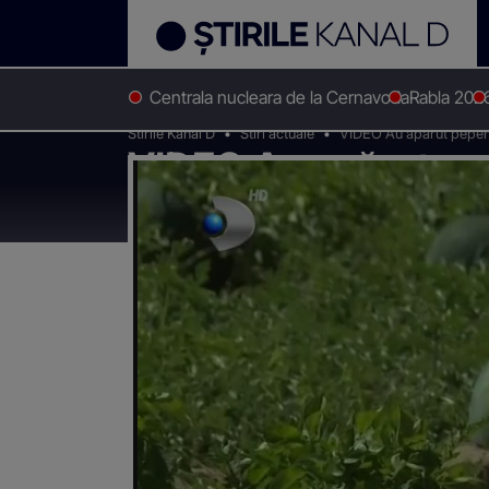
Centrala nucleara de la Cernavoda
Rabla 202
Stirile Kanal D
Stiri actuale
VIDEO Au apărut pepenii
VIDEO Au apărut pep
români își pierd înc