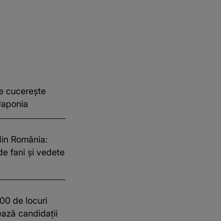
e cucerește
 Japonia
din România:
de fani și vedete
00 de locuri
jează candidații