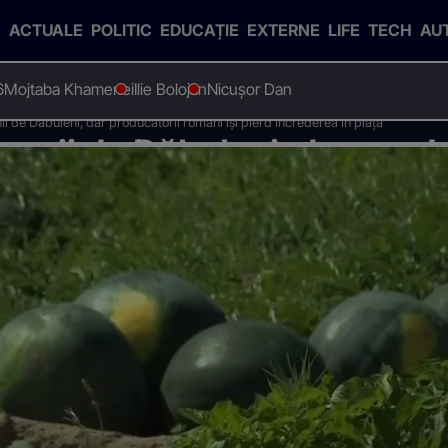
ACTUALE
POLITIC
EDUCAȚIE
EXTERNE
LIFE
TECH
AU
6
Mojtaba Khamenei
Ilie Bolojan
Nicușor Dan
 de Dăbuleni, dar producătorii români își pierd încrederea în piață
enii de Dăbuleni, dar produ
rederea în piață