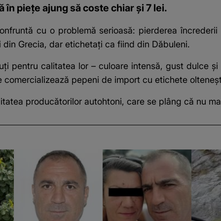
 în piețe ajung să coste chiar și 7 lei.
confruntă cu o problemă serioasă: pierderea încrederii 
in Grecia, dar etichetați ca fiind din Dăbuleni.
i pentru calitatea lor – culoare intensă, gust dulce ș
e comercializează pepeni de import cu etichete olteneșt
itatea producătorilor autohtoni, care se plâng că nu mai