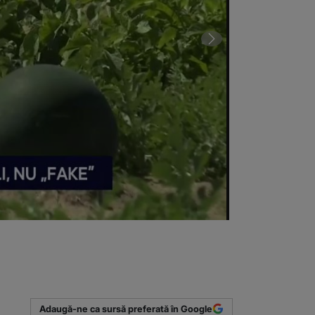
VIDEO Au apăru
(Sursa foto: C
Adaugă-ne ca sursă preferată în Google