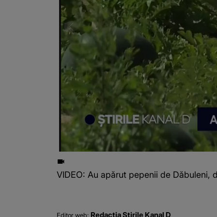
VIDEO: Au apărut pepenii de Dăbuleni, da
Redacția Știrile Kanal D
Editor web: