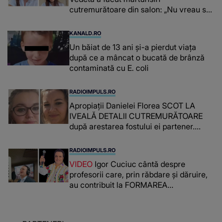
cutremurătoare din salon: „Nu vreau să
vă fie milă de mine.”
KANALD.RO
Un băiat de 13 ani și-a pierdut viața
după ce a mâncat o bucată de brânză
contaminată cu E. coli
RADIOIMPULS.RO
Apropiații Danielei Florea SCOT LA
IVEALĂ DETALII CUTREMURĂTOARE
după arestarea fostului ei partener.
PRIN CE A FOST NEVOITĂ să treacă
românca ucisă în Italia și ascunsă în
RADIOIMPULS.RO
lada unui pat: " Îmi pare rău că nu am
VIDEO
Igor Cuciuc cântă despre
reușit să fac mai mult pentru ea și..."
profesorii care, prin răbdare și dăruire,
au contribuit la FORMAREA
OAMENILOR DE ASTĂZI. Ce spune
despre dascălii care lasă amprente
puternice ÎN SUFLETELE ELEVILOR,