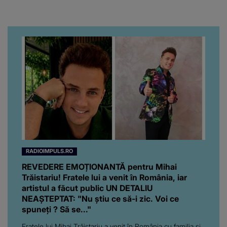
emoționant fanilor
RADIOIMPULS.RO
REVEDERE EMOȚIONANTĂ pentru Mihai
Trăistariu! Fratele lui a venit în România, iar
artistul a făcut public UN DETALIU
NEAȘTEPTAT: "Nu știu ce să-i zic. Voi ce
spuneți ? Să se..."
Fratele lui Mihai Trăistariu a venit în România cu familia și