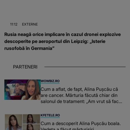
11:12
EXTERNE
Rusia neagă orice implicare în cazul dronei explozive
descoperite pe aeroportul din Leipzig: „Isterie
rusofobă în Germania”
PARTENERI
WOWBIZ.RO
Cum a aflat, de fapt, Alina Pușcău că
are cancer. Mărturia făcută chiar din
salonul de tratament: „Am vrut să fac
niște genuflexiuni și a început să mă
înțepe sânul”
KFETELE.RO
Cum a descoperit Alina Pușcău boala.
Vedeta a făcut mărturisiri