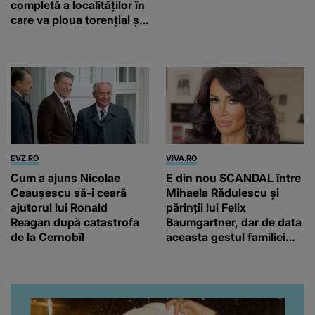
completă a localităților în
care va ploua torențial și
cu grindină
EVZ.RO
VIVA.RO
Cum a ajuns Nicolae
E din nou SCANDAL între
Ceaușescu să-i ceară
Mihaela Rădulescu și
ajutorul lui Ronald
părinții lui Felix
Reagan după catastrofa
Baumgartner, dar de data
de la Cernobîl
aceasta gestul familiei
regretatului ei iubit a
înfuriat-o pe vedeta
noastră! Fostei
prezentatoare nici că-i
vine să creadă că s-a