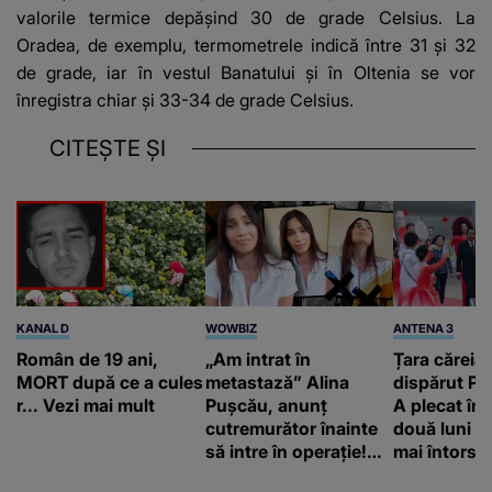
valorile termice depășind 30 de grade Celsius. La
Oradea, de exemplu, termometrele indică între 31 și 32
de grade, iar în vestul Banatului și în Oltenia se vor
înregistra chiar și 33-34 de grade Celsius.
CITEȘTE ȘI
KANAL D
WOWBIZ
ANTENA 3
Român de 19 ani,
„Am intrat în
Țara căreia 
MORT după ce a cules
metastază” Alina
dispărut Pr
r... Vezi mai mult
Pușcău, anunț
A plecat în
cutremurător înainte
două luni și
să intre în operație!
mai întors
Vedeta a transmis un