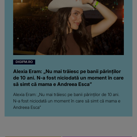
ajuns până aici, dar e
adevărat, au făcut-o și pe
asta! Și ce a ieșit la iveală
ar fi prea mult pentru
oricine: "Cu… mine, fata
româncă...”
DIGIFM.RO
Alexia Eram: „Nu mai trăiesc pe banii părinților
de 10 ani. N-a fost niciodată un moment în care
să simt că mama e Andreea Esca”
Alexia Eram: „Nu mai trăiesc pe banii părinților de 10 ani.
N-a fost niciodată un moment în care să simt că mama e
Andreea Esca”