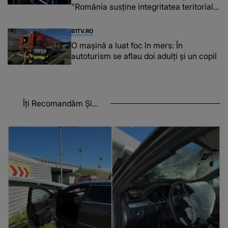
"România susține integritatea teritorială
a Georgiei"
B1TV.RO
O maşină a luat foc în mers: În
autoturism se aflau doi adulți și un copil
Îți Recomandăm Și...