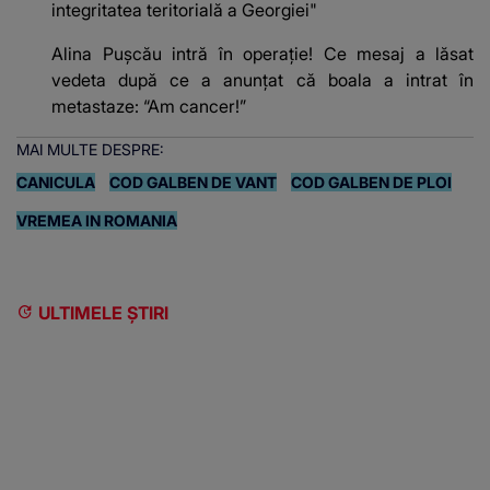
integritatea teritorială a Georgiei"
Alina Pușcău intră în operație! Ce mesaj a lăsat
vedeta după ce a anunțat că boala a intrat în
metastaze: “Am cancer!”
MAI MULTE DESPRE:
CANICULA
COD GALBEN DE VANT
COD GALBEN DE PLOI
VREMEA IN ROMANIA
ULTIMELE ȘTIRI