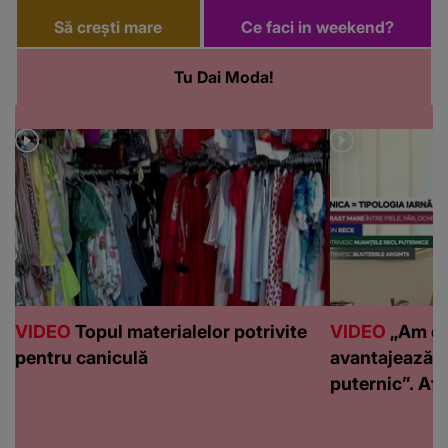
Să crești mare
Ce faci in weekend?
Tu Dai Moda!
VIDEO
Topul materialelor potrivite
VIDEO
„Am de
pentru caniculă
avantajează c
puternic”. Află