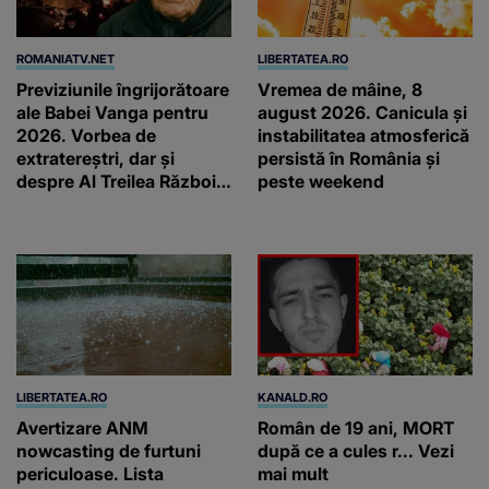
ROMANIATV.NET
LIBERTATEA.RO
Previziunile îngrijorătoare
Vremea de mâine, 8
ale Babei Vanga pentru
august 2026. Canicula și
2026. Vorbea de
instabilitatea atmosferică
extratereștri, dar și
persistă în România și
despre Al Treilea Război
peste weekend
Mondial. Cât de departe
ar ajunge și AI-ul!
LIBERTATEA.RO
KANALD.RO
Avertizare ANM
Român de 19 ani, MORT
nowcasting de furtuni
după ce a cules r... Vezi
periculoase. Lista
mai mult