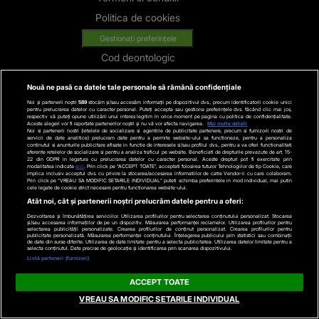
Politica de cookies
Gestionați preferințele
Cod deontologic
Avertisment
Nouă ne pasă ca datele tale personale să rămână confidențiale
Contact
Noi și partenerii noștri
589
stocăm și/sau accesăm informații pe dispozitivul dvs., precum identificatorii cookie unici
pentru prelucrarea datelor cu caracter personal. Puteți accepta sau gestiona preferințele dvs. făcând clic mai jos,
Politica de confidentialitate
respectiv vă puteți opune utilizării unui interes legitim în orice moment pe pagina cu politica de confidențialitate.
Aceste alegeri vor fi raportate partenerilor noștri și nu vă vor afecta navigarea.
Mai multe detalii
Noi si partenerii nostri (retelele de socializare si agentiile de publicitate partenere, precum si furnizorii nostri de
servicii de date analitice) prelucram date pentru a permite website-ului sa functioneze, pentru a personaliza
Categorii
continutul si anunturile publicitare afisate in functie de interesele si/sau profilul dvs., pentru a va oferi functionalitati
aferente retelelor de socializare si pentru a analiza traficul pe website. Beneficiati de drepturile prevazute de art. 15-
22 din GDPR in legatura cu prelucrarea datelor cu caracter personal. Aceste drepturi pot fi exercitate prin
modalitatea indicata
aici
. Prin click pe “ACCEPT TOATE”, acceptati folosirea tuturor Tehnologiilor de tip Cookie, care
Stiri actuale
implica inclusiv acceptul dvs. cu privire la stocarea/accesarea informatiilor de catre Vendor-ii cu care colaboram.
Prin click pe “VREAU SA MODIFIC SETARILE INDIVIDUAL” puteti schimba preferintele in mod individual, mai putin
cele legate de cookie strict necesare pentru functionarea website-ului.
Stiri Politice
Atât noi, cât și partenerii noștri prelucrăm datele pentru a oferi:
Educatie
Dezvoltarea și îmbunătățirea serviciilor. Utilizarea profilurilor pentru selectarea conținutului personalizat. Stocarea
și/sau accesarea informațiilor de pe un dispozitiv. Măsurarea performanței reclamelor. Utilizarea profilurilor pentru
selectarea publicității personalizate. Crearea profilurilor de conținut personalizat. Crearea profilurilor pentru
Stiri externe
publicitate personalizată. Măsurarea performanței conținutului. Înțelegerea publicului prin statistici sau combinații
de date din surse diferite. Utilizarea de date limitate pentru a selecta publicitatea. Utilizarea datelor limitate pentru a
selecta conținutul. Date precise de geolocație și identificarea prin scanarea dispozitivului.
Life
Listă parteneri (furnizori)
Tech
ACCEPT TOATE
Stiri auto
VREAU SA MODIFIC SETARILE INDIVIDUAL
Stiri economice