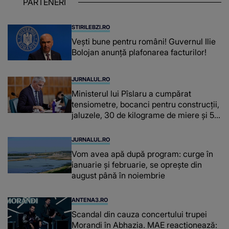
PARTENERI
chiar și după trecerea anilor: "De
fiecare dată când..."
STIRILEBZI.RO
Vești bune pentru români! Guvernul Ilie
Bolojan anunță plafonarea facturilor!
JURNALUL.RO
Ministerul lui Pîslaru a cumpărat
tensiometre, bocanci pentru construcții,
jaluzele, 30 de kilograme de miere și 50
de kilograme de cafea
JURNALUL.RO
Vom avea apă după program: curge în
ianuarie și februarie, se oprește din
august până în noiembrie
ANTENA3.RO
Scandal din cauza concertului trupei
Morandi în Abhazia. MAE reacționează: