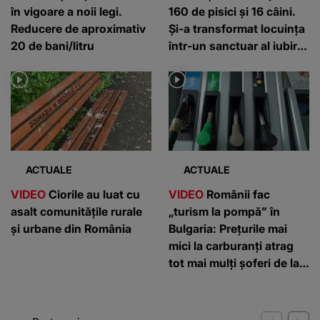
în vigoare a noii legi.
160 de pisici și 16 câini.
Reducere de aproximativ
Și-a transformat locuința
20 de bani/litru
într-un sanctuar al iubirii
pentru animale
ACTUALE
ACTUALE
VIDEO
Ciorile au luat cu
VIDEO
Românii fac
asalt comunitățile rurale
„turism la pompă” în
și urbane din România
Bulgaria: Prețurile mai
mici la carburanți atrag
tot mai mulți șoferi de la
graniță