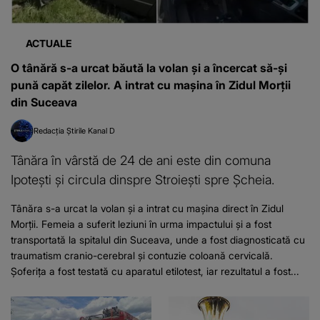
ACTUALE
O tânără s-a urcat băută la volan și a încercat să-și
pună capăt zilelor. A intrat cu mașina în Zidul Morții
din Suceava
Redacția Știrile Kanal D
Tânăra în vârstă de 24 de ani este din comuna
Ipotești și circula dinspre Stroiești spre Șcheia.
Tânăra s-a urcat la volan și a intrat cu mașina direct în Zidul
Morții. Femeia a suferit leziuni în urma impactului și a fost
transportată la spitalul din Suceava, unde a fost diagnosticată cu
traumatism cranio-cerebral și contuzie coloană cervicală.
Șoferița a fost testată cu aparatul etilotest, iar rezultatul a fost...