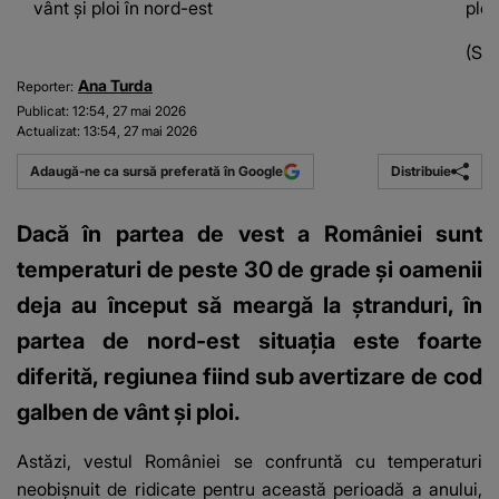
vânt și ploi în nord-est
ploi
(Sur
Ana Turda
Reporter:
Publicat:
12:54, 27 mai 2026
Actualizat:
13:54, 27 mai 2026
Distribuie
Adaugă-ne ca sursă preferată în Google
Dacă în partea de vest a României sunt
temperaturi de peste 30 de grade și oamenii
deja au început să meargă la ștranduri, în
partea de nord-est situația este foarte
diferită, regiunea fiind sub avertizare de cod
galben de vânt și ploi.
Astăzi, vestul României se confruntă cu temperaturi
neobișnuit de ridicate pentru această perioadă a anului,