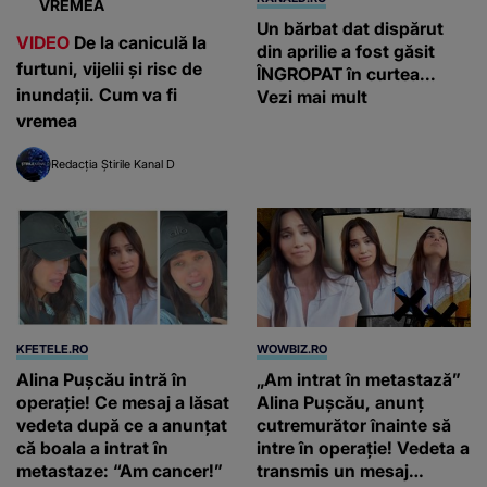
VREMEA
Un bărbat dat dispărut
VIDEO
De la caniculă la
din aprilie a fost găsit
furtuni, vijelii și risc de
ÎNGROPAT în curtea...
inundații. Cum va fi
Vezi mai mult
vremea
Redacția Știrile Kanal D
KFETELE.RO
WOWBIZ.RO
Alina Pușcău intră în
„Am intrat în metastază”
operație! Ce mesaj a lăsat
Alina Pușcău, anunț
vedeta după ce a anunțat
cutremurător înainte să
că boala a intrat în
intre în operație! Vedeta a
metastaze: “Am cancer!”
transmis un mesaj