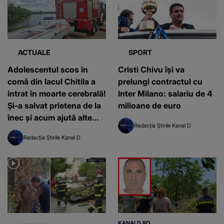
ACTUALE
SPORT
Adolescentul scos în
Cristi Chivu își va
comă din lacul Chitila a
prelungi contractul cu
intrat în moarte cerebrală!
Inter Milano: salariu de 4
Și-a salvat prietena de la
milioane de euro
înec și acum ajută alte
Redacția Știrile Kanal D
persoane să trăiască-
Redacția Știrile Kanal D
familia îi donează
organele
KANALD.RO