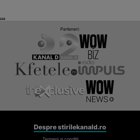
Next
Previous
Parteneri:
Despre stirilekanald.ro
Termeni si conditii