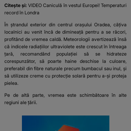
mesaj emoționant
Citește și:
VIDEO Caniculă în vestul Europei! Temperaturi
fanilor
record în Londra
În ștrandul exterior din centrul orașului Oradea, câțiva
localnici au venit încă de dimineață pentru a se răcori,
profitând de vremea caldă. Meteorologii avertizează însă
că indicele radiațiilor ultraviolete este crescut în întreaga
țară, recomandând populației să se hidrateze
corespunzător, să poarte haine deschise la culoare,
preferabil din fibre naturale precum bumbacul sau inul, și
să utilizeze creme cu protecție solară pentru a-și proteja
pielea.
Pe de altă parte, vremea este schimbătoare în alte
regiuni ale țării.