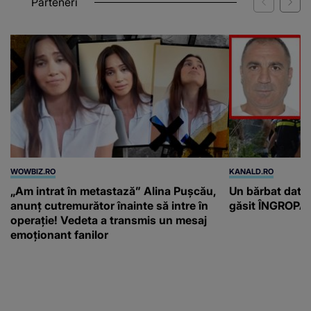
Parteneri
WOWBIZ.RO
KANALD.RO
„Am intrat în metastază” Alina Pușcău,
Un bărbat dat di
anunț cutremurător înainte să intre în
găsit ÎNGROPAT 
operație! Vedeta a transmis un mesaj
emoționant fanilor