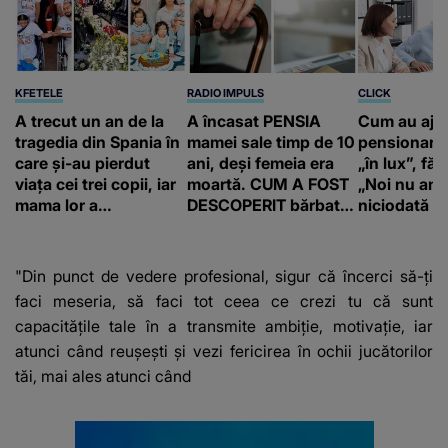
KFETELE
RADIO IMPULS
CLICK
A trecut un an de la
A încasat PENSIA
Cum au aju
tragedia din Spania în
mamei sale timp de 10
pensionari 
care și-au pierdut
ani, deși femeia era
„în lux”, făr
viața cei trei copii, iar
moartă. CUM A FOST
„Noi nu am 
mama lor a…
DESCOPERIT bărbatul
niciodată a
de 50 de ani și ce
afacere a deschis cu
banii obținuți? SUMA
"Din punct de vedere profesional, sigur că încerci să-ți
E COLOSALĂ
faci meseria, să faci tot ceea ce crezi tu că sunt
capacitățile tale în a transmite ambiție, motivație, iar
atunci când reușești și vezi fericirea în ochii jucătorilor
tăi, mai ales atunci când