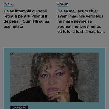
EVZ.RO
VIVA.RO
Ce se întâmplă cu banii
Ce să mai, acum chiar
reținuți pentru Pilonul II
avem imaginile verii! Nici
de pensii. Cum afli suma
nu mai e nevoie să
acumulată
spunem noi prea multe,
că totul a fost filmat, ba
chiar artistul și-a întrebat
iubita dacă e adevărat! Și
da, frumoasa iubită a lui
Florin Ristei e...
DIGIFM.RO