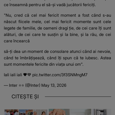
ce înseamnă pentru el să-și vadă jucătorii fericiți.
"Nu, cred că cel mai fericit moment a fost când s-au
născut fiicele mele, cel mai fericit momente sunt cele
legate de familie, de oameni dragi ție, de cei care îți sunt
alături, de cei care te susțin și la bine, și la rău, de cei
care încearcă
să-ți dea un moment de consolare atunci când ai nevoie,
când te îmbrățișează, când îți spun că te iubesc. Astea
sunt momentele fericite din viața unui om".
Iali iali iali 🖤💙
pic.twitter.com/3f3SNMngM7
— Inter ⭐⭐ (@Inter)
May 13, 2026
CITEȘTE ȘI