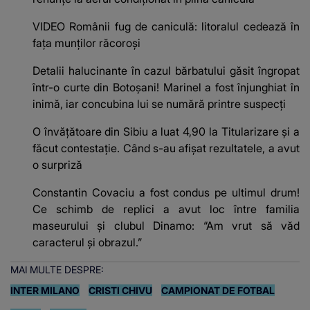
VIDEO Românii fug de caniculă: litoralul cedează în
fața munților răcoroși
Detalii halucinante în cazul bărbatului găsit îngropat
într-o curte din Botoșani! Marinel a fost înjunghiat în
inimă, iar concubina lui se numără printre suspecți
O învățătoare din Sibiu a luat 4,90 la Titularizare și a
făcut contestație. Când s-au afișat rezultatele, a avut
o surpriză
Constantin Covaciu a fost condus pe ultimul drum!
Ce schimb de replici a avut loc între familia
maseurului și clubul Dinamo: “Am vrut să văd
caracterul și obrazul.”
MAI MULTE DESPRE:
INTER MILANO
CRISTI CHIVU
CAMPIONAT DE FOTBAL