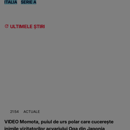
ITALIA
SERIE A
ULTIMELE ȘTIRI
21:54
ACTUALE
VIDEO Momota, puiul de urs polar care cucerește
inimile vizitatorilor acvariului Oga din Japonia