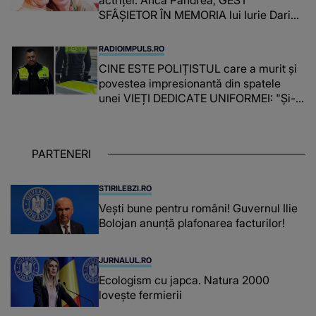
SFÂȘIETOR ÎN MEMORIA lui Iurie Darie:
"A fost copleșitor. Pe măsură ce trece
timpul parcă..."
RADIOIMPULS.RO
CINE ESTE POLIȚISTUL care a murit și
povestea impresionantă din spatele
unei VIEȚI DEDICATE UNIFORMEI: "Și-a
îndeplinit misiunile cu responsabilitate,
iar în relația cu colegii a fost un sprijin,
un sfătuitor și un..."
PARTENERI
STIRILEBZI.RO
Vești bune pentru români! Guvernul Ilie
Bolojan anunță plafonarea facturilor!
JURNALUL.RO
Ecologism cu japca. Natura 2000
lovește fermierii