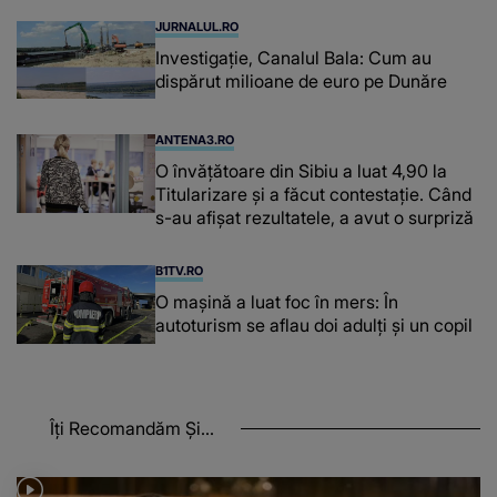
JURNALUL.RO
Investigație, Canalul Bala: Cum au
dispărut milioane de euro pe Dunăre
ANTENA3.RO
O învățătoare din Sibiu a luat 4,90 la
Titularizare și a făcut contestație. Când
s-au afișat rezultatele, a avut o surpriză
B1TV.RO
O maşină a luat foc în mers: În
autoturism se aflau doi adulți și un copil
Îți Recomandăm Și...