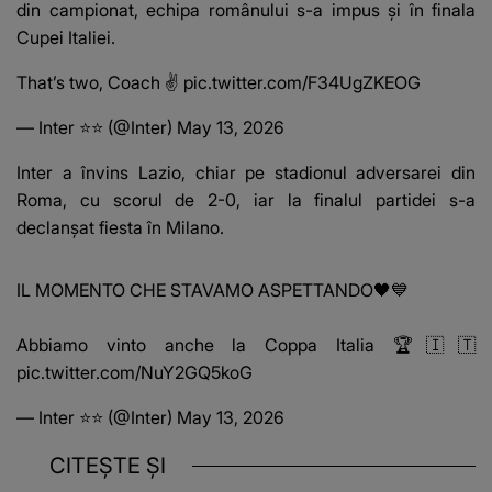
din campionat, echipa românului s-a impus și în finala
Cupei Italiei.
That’s two, Coach ✌️
pic.twitter.com/F34UgZKEOG
— Inter ⭐⭐ (@Inter)
May 13, 2026
Inter a învins Lazio, chiar pe stadionul adversarei din
Roma, cu scorul de 2-0, iar la finalul partidei s-a
declanșat fiesta în Milano.
IL MOMENTO CHE STAVAMO ASPETTANDO🖤💙
Abbiamo vinto anche la Coppa Italia 🏆🇮🇹
pic.twitter.com/NuY2GQ5koG
— Inter ⭐⭐ (@Inter)
May 13, 2026
CITEȘTE ȘI