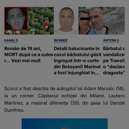
KANAL D
WOWBIZ
ANTENA 3
Român de 19 ani,
Detalii halucinante în
Bărbatul ca
MORT după ce a cules
cazul bărbatului găsit
vandalizat 
r... Vezi mai mult
îngropat într-o curte
pe Transfă
din Botoșani! Marinel
o "declaraţ
a fost înjunghiat în
dragoste" e
inimă, iar concubina
poliție și c
lui se numără printre
mediu
Scorul a fost deschis de autogolul lui Adam Marusic (14),
suspecți
la un corner. Căpitanul echipei din Milano, Lautaro
Martinez, a majorat diferența (35), din pasa lui Denzel
Dumfries.