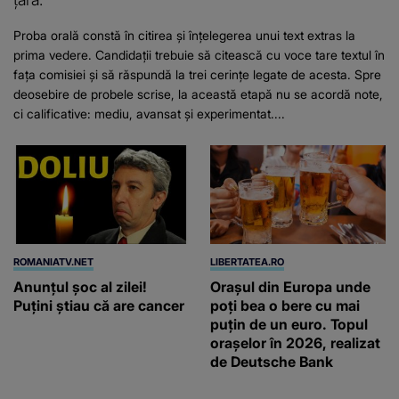
Proba orală constă în citirea și înțelegerea unui text extras la
prima vedere. Candidații trebuie să citească cu voce tare textul în
fața comisiei și să răspundă la trei cerințe legate de acesta. Spre
deosebire de probele scrise, la această etapă nu se acordă note,
ci calificative: mediu, avansat și experimentat....
ROMANIATV.NET
LIBERTATEA.RO
Anunţul şoc al zilei!
Orașul din Europa unde
Puţini ştiau că are cancer
poți bea o bere cu mai
puțin de un euro. Topul
orașelor în 2026, realizat
de Deutsche Bank