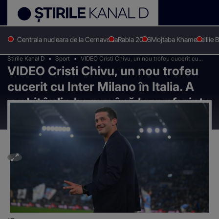
Centrala nucleara de la Cernavoda
Rabla 2026
Mojtaba Khamenei
Ilie 
Stirile Kanal D
Sport
VIDEO Cristi Chivu, un nou trofeu cucerit cu
VIDEO Cristi Chivu, un nou trofeu
Inter Milano în Italia. A vorbit în limba română la
conferința de după finala Cupei Italiei
cucerit cu Inter Milano în Italia. A
vorbit în limba română la conferința
de după finala Cupei Italiei