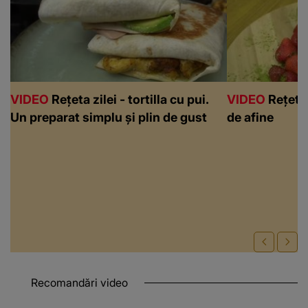
VIDEO
Rețeta zilei - tortilla cu pui.
VIDEO
Rețeta 
Un preparat simplu și plin de gust
de afine
Recomandări video