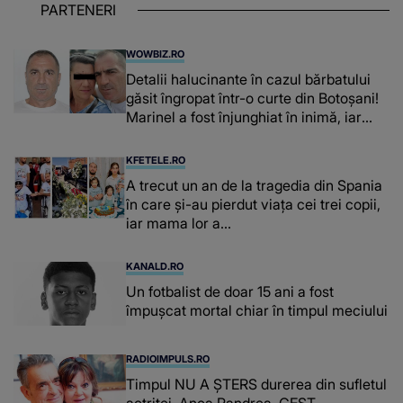
PARTENERI
WOWBIZ.RO
Detalii halucinante în cazul bărbatului
găsit îngropat într-o curte din Botoșani!
Marinel a fost înjunghiat în inimă, iar
concubina lui se numără printre
suspecți
KFETELE.RO
A trecut un an de la tragedia din Spania
în care și-au pierdut viața cei trei copii,
iar mama lor a…
KANALD.RO
Un fotbalist de doar 15 ani a fost
împușcat mortal chiar în timpul meciului
RADIOIMPULS.RO
Timpul NU A ȘTERS durerea din sufletul
actriței. Anca Pandrea, GEST