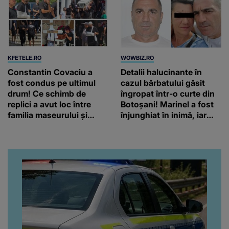
KFETELE.RO
WOWBIZ.RO
Constantin Covaciu a
Detalii halucinante în
fost condus pe ultimul
cazul bărbatului găsit
drum! Ce schimb de
îngropat într-o curte din
replici a avut loc între
Botoșani! Marinel a fost
familia maseurului și
înjunghiat în inimă, iar
clubul Dinamo: “Am vrut
concubina lui se numără
să văd caracterul și
printre suspecți
obrazul.”