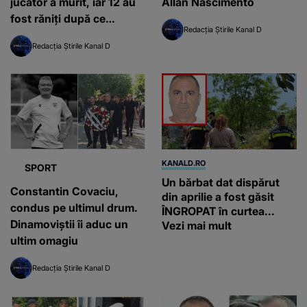
jucător a murit, iar 12 au
Allan Nascimento
fost răniți după ce
Redacția Știrile Kanal D
fulgerele au lovit în timpul
Redacția Știrile Kanal D
meciului
KANALD.RO
SPORT
Un bărbat dat dispărut
Constantin Covaciu,
din aprilie a fost găsit
condus pe ultimul drum.
ÎNGROPAT în curtea...
Dinamoviștii îi aduc un
Vezi mai mult
ultim omagiu
Redacția Știrile Kanal D