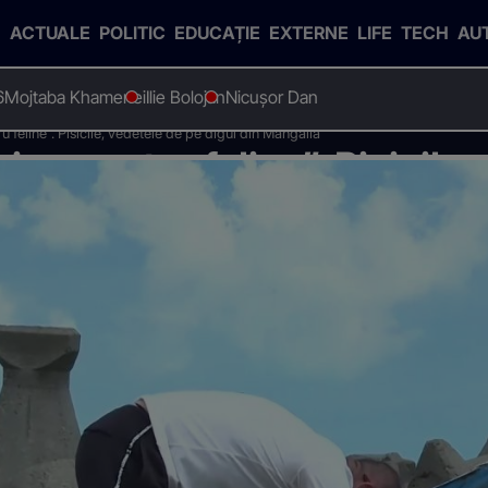
ACTUALE
POLITIC
EDUCAȚIE
EXTERNE
LIFE
TECH
AU
6
Mojtaba Khamenei
Ilie Bolojan
Nicușor Dan
 feline”. Pisicile, vedetele de pe digul din Mangalia
ine pentru feline”. Pisicile,
ia