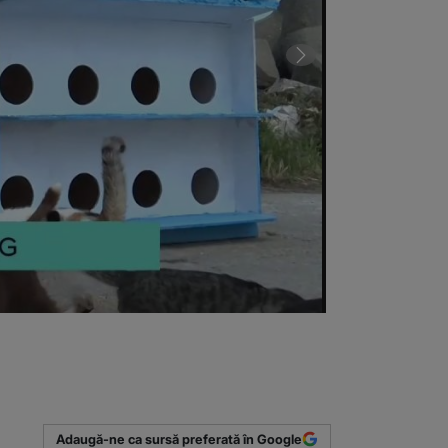
Pisicile, vede
(Sursa foto: C
Adaugă-ne ca sursă preferată în Google