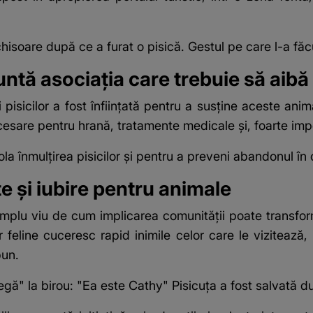
chisoare după ce a furat o pisică. Gestul pe care l-a fă
ntă asociația care trebuie să aibă 
i pisicilor a fost înființată pentru a susține aceste ani
cesare pentru hrană, tratamente medicale și, foarte impor
ola înmulțirea pisicilor și pentru a preveni abandonul în
e și iubire pentru animale
xemplu viu de cum implicarea comunității poate transfo
eline cuceresc rapid inimile celor care le vizitează, iar
bun.
egă" la birou: "Ea este Cathy" Pisicuța a fost salvată