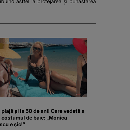
ntribuind astfel la protejarea și bunăstarea
 plajă și la 50 de ani! Care vedetă a
t costumul de baie: „Monica
scu e șic!”