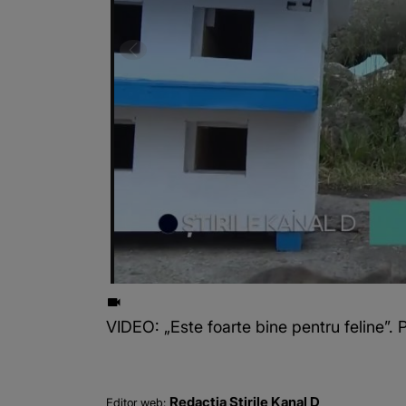
VIDEO: „Este foarte bine pentru feline”. 
Redacția Știrile Kanal D
Editor web: