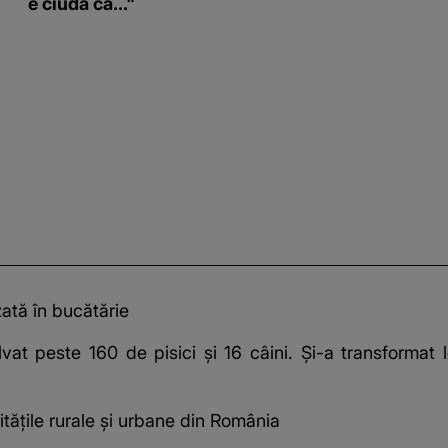
e ciudă că..."
zată în bucătărie
t peste 160 de pisici și 16 câini. Și-a transformat lo
tățile rurale și urbane din România