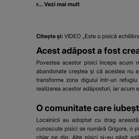
r... Vezi mai mult
Citește și:
VIDEO „Este o pisică echilibr
Acest adăpost a fost creat
Povestea acestor pisici începe acum ma
abandonate creștea și că acestea nu av
transforme zona digului într-un refugiu
realizarea acestor adăposturi, iar acum ex
O comunitate care iubește
Localnicii au adoptat cu drag această 
cunoscute pisici se numără Grigore, o pisi
chiar pe dig. Alte pisici și-au găsit ad