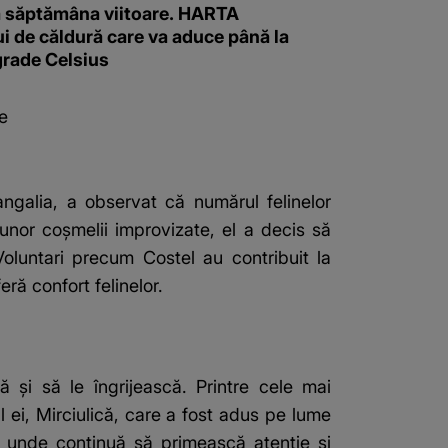
 săptămâna viitoare. HARTA
i de căldură care va aduce până la
grade Celsius
e
ngalia, a observat că numărul felinelor
nor coșmelii improvizate, el a decis să
Voluntari precum Costel au contribuit la
ră confort felinelor.
 și să le îngrijească. Printre cele mai
ul ei, Mirciulică, care a fost adus pe lume
tă, unde continuă să primească atenție și