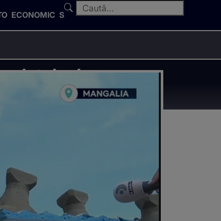
TO
ECONOMIC
SPORT
 vedetele de