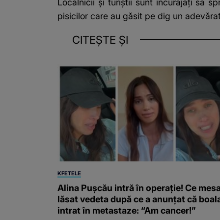
Localnicii și turiștii sunt încurajați să s
pisicilor care au găsit pe dig un adevăra
CITEȘTE ȘI
KFETELE
Alina Pușcău intră în operație! Ce mesa
lăsat vedeta după ce a anunțat că boal
intrat în metastaze: “Am cancer!”