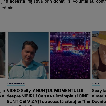
prijine această inițiativă prin donații și voluntariat, co
t cămin.
RADIO IMPULS
CLICK
j a
VIDEO Selly, ANUNȚUL MOMENTULUI
Sexy la
a a
despre NIBIRU! Ce se va întâmpla și CINE
nimeri
SUNT CEI VIZAȚI de această situație: "Îmi
Davide