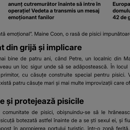
anunț cutremurător înainte să intre în
Europa
operație! Vedeta a transmis un mesaj
domulu
emoționant fanilor
42 de 
ată emoțional”. Maine Coon, o rasă de pisici impunătoar
 din grijă și implicare
i bine de patru ani, când Petre, un localnic din Ma
eau un loc sigur unde să se adăpostească. În locul u
 primitor, cu căsuțe construite special pentru pisici. 
istă patru căsuțe mari și mai multe improvizații care ofe
 și protejează pisicile
comunitate de pisici, obișnuindu-se să le hrănească
cuță botezată astfel înainte de a se ști sexul ei, și fi
ăpost în apropierea portului turistic, într-o zonă feri