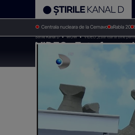
Centrala nucleara de la Cernavoda
Rabla 202
Stirile Kanal D
WOW
VIDEO „Este foarte bine pentru
VIDEO „Este foarte b
pe digul din Mangal