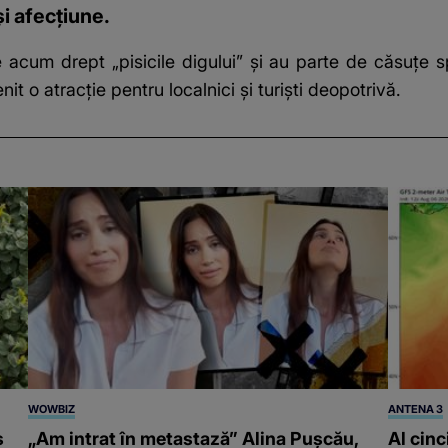
și afecțiune.
acum drept „pisicile digului” și au parte de căsuțe sp
enit o atracție pentru localnici și turiști deopotrivă.
WOWBIZ
ANTENA 3
s
„Am intrat în metastază” Alina Pușcău,
Al cinc