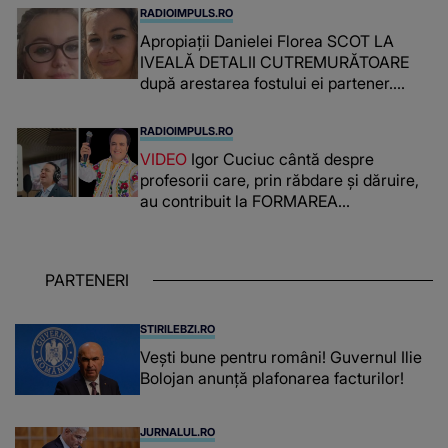
RADIOIMPULS.RO
Apropiații Danielei Florea SCOT LA
IVEALĂ DETALII CUTREMURĂTOARE
după arestarea fostului ei partener.
PRIN CE A FOST NEVOITĂ să treacă
românca ucisă în Italia și ascunsă în
RADIOIMPULS.RO
lada unui pat: " Îmi pare rău că nu am
VIDEO
Igor Cuciuc cântă despre
reușit să fac mai mult pentru ea și..."
profesorii care, prin răbdare și dăruire,
au contribuit la FORMAREA
OAMENILOR DE ASTĂZI. Ce spune
despre dascălii care lasă amprente
puternice ÎN SUFLETELE ELEVILOR,
PARTENERI
chiar și după trecerea anilor: "De
fiecare dată când..."
STIRILEBZI.RO
Vești bune pentru români! Guvernul Ilie
Bolojan anunță plafonarea facturilor!
JURNALUL.RO