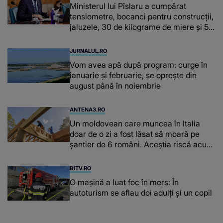
Ministerul lui Pîslaru a cumpărat
tensiometre, bocanci pentru construcții,
jaluzele, 30 de kilograme de miere și 50
de kilograme de cafea
JURNALUL.RO
Vom avea apă după program: curge în
ianuarie și februarie, se oprește din
august până în noiembrie
ANTENA3.RO
Un moldovean care muncea în Italia
doar de o zi a fost lăsat să moară pe
şantier de 6 români. Aceștia riscă acum
închisoarea
B1TV.RO
O maşină a luat foc în mers: În
autoturism se aflau doi adulți și un copil