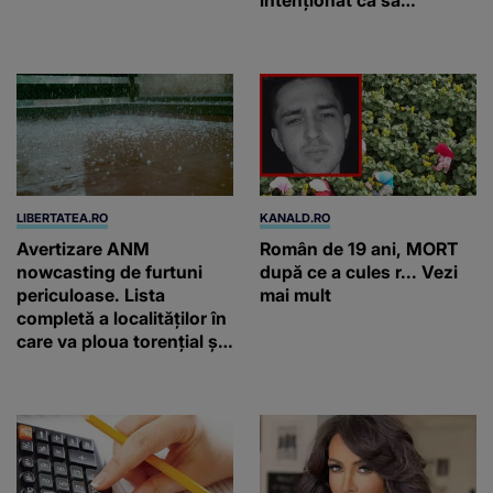
intenționat ca să
provoace accidente
LIBERTATEA.RO
KANALD.RO
Avertizare ANM
Român de 19 ani, MORT
nowcasting de furtuni
după ce a cules r... Vezi
periculoase. Lista
mai mult
completă a localităților în
care va ploua torențial și
cu grindină