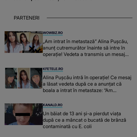
PARTENERI
WOWBIZ.RO
„Am intrat în metastază” Alina Pușcău,
anunț cutremurător înainte să intre în
operație! Vedeta a transmis un mesaj
emoționant fanilor
KFETELE.RO
Alina Pușcău intră în operație! Ce mesaj
a lăsat vedeta după ce a anunțat că
boala a intrat în metastaze: “Am
cancer!”
KANALD.RO
Un băiat de 13 ani și-a pierdut viața
după ce a mâncat o bucată de brânză
contaminată cu E. coli