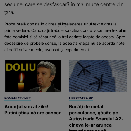
sesiune, care se desfășoară în mai multe centre din
țară.
Proba orală constă în citirea și înțelegerea unui text extras la
prima vedere. Candidații trebuie să citească cu voce tare textul în
fața comisiei și să răspundă la trei cerințe legate de acesta. Spre
deosebire de probele scrise, la această etapă nu se acordă note,
ci calificative: mediu, avansat și experimentat....
ROMANIATV.NET
LIBERTATEA.RO
Anunţul şoc al zilei!
Bucăți de metal
Puţini ştiau că are cancer
periculoase, găsite pe
Autostrada Soarelui A2:
cineva le-ar arunca