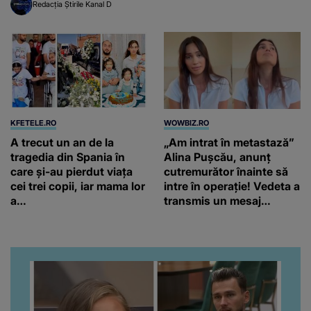
Redacția Știrile Kanal D
alb: „Iubirea noastră, de
ce ne-ai lăsat singuri?”
KFETELE.RO
WOWBIZ.RO
A trecut un an de la
„Am intrat în metastază”
tragedia din Spania în
Alina Pușcău, anunț
care și-au pierdut viața
cutremurător înainte să
cei trei copii, iar mama lor
intre în operație! Vedeta a
a…
transmis un mesaj
emoționant fanilor