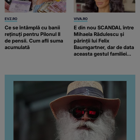
EVZ.RO
VIVA.RO
Ce se întâmplă cu banii
E din nou SCANDAL între
reținuți pentru Pilonul II
Mihaela Rădulescu și
de pensii. Cum afli suma
părinții lui Felix
acumulată
Baumgartner, dar de data
aceasta gestul familiei
regretatului ei iubit a
înfuriat-o pe vedeta
noastră! Fostei
prezentatoare nici că-i
vine să creadă că s-a
ajuns până aici, dar e
adevărat, au făcut-o și pe
asta! Și ce a ieșit la iveală
ar fi prea mult pentru
oricine: "Cu… mine, fata
româncă...”