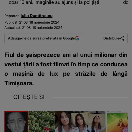
doar 16 ani. Imaginile au ajuns și la polițiști
doar
Iulia Dumitrașcu
Reporter:
Publicat:
21:08, 18 noiembrie 2024
Actualizat:
21:08, 18 noiembrie 2024
Distribuie
Adaugă-ne ca sursă preferată în Google
Fiul de șaisprezece ani al unui milionar din
vestul țării a fost filmat în timp ce conducea
o mașină de lux pe străzile de lângă
Timișoara.
CITEȘTE ȘI