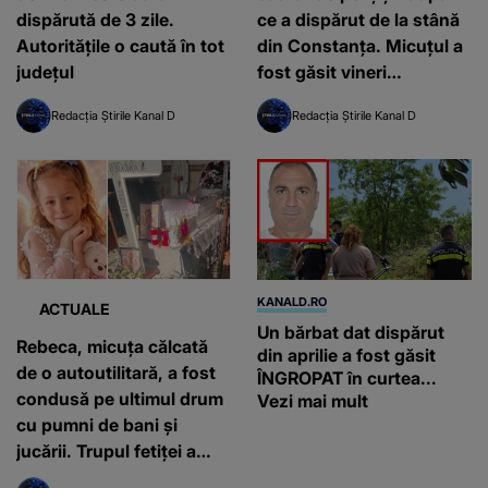
dispărută de 3 zile.
ce a dispărut de la stână
Autoritățile o caută în tot
din Constanța. Micuțul a
județul
fost găsit vineri
dimineața
Redacția Știrile Kanal D
Redacția Știrile Kanal D
KANALD.RO
ACTUALE
Un bărbat dat dispărut
Rebeca, micuța călcată
din aprilie a fost găsit
de o autoutilitară, a fost
ÎNGROPAT în curtea...
condusă pe ultimul drum
Vezi mai mult
cu pumni de bani și
jucării. Trupul fetiței a
fost pus într-un sicriu