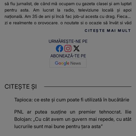
să fiu jurnalist, de când mă ocupam cu gazeta clasei și am luptat
pentru asta. Am lucrat la radio, televiziune locală și apoi
națională. Am 35 de ani și încă fac job-ul acesta cu drag. Fiecare
zi e realmente o provocare, o noutate și o ocazie să învăț și văd
alte lucruri. Sunt mereu cu zâmbetul pe buze, sunt ambițioasă,
CITEȘTE MAI MULT
am un caracter puternic și sunt foarte determinată în ceea fac.
URMĂREȘTE-NE PE
Îmi place să socializez, să stau la cafea , sa povestesc cu
prietenii și îmi place să fiu înconjurată de iubire”.
ABONEAZĂ-TE PE
CITEȘTE ȘI
Tapioca: ce este și cum poate fi utilizată în bucătărie
PNL ar putea susține un premier tehnocrat. Ilie
Bolojan: „Cu cât avem un guvern mai repede, cu atât
lucrurile sunt mai bune pentru țara asta”