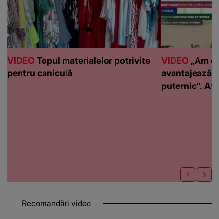
VIDEO
Topul materialelor potrivite
VIDEO
„Am de
pentru caniculă
avantajează c
puternic”. Află
Recomandări video