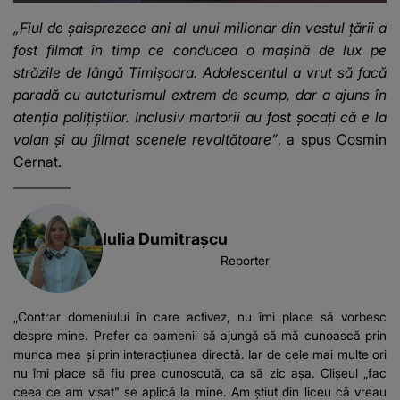
„Fiul de șaisprezece ani al unui milionar din vestul țării a
fost filmat în timp ce conducea o mașină de lux pe
străzile de lângă Timișoara. Adolescentul a vrut să facă
paradă cu autoturismul extrem de scump, dar a ajuns în
atenția polițiștilor. Inclusiv martorii au fost șocați că e la
volan și au filmat scenele revoltătoare”
,
a spus Cosmin
Cernat.
Iulia Dumitrașcu
Reporter
„Contrar domeniului în care activez, nu îmi place să vorbesc
despre mine. Prefer ca oamenii să ajungă să mă cunoască prin
munca mea și prin interacțiunea directă. Iar de cele mai multe ori
nu îmi place să fiu prea cunoscută, ca să zic așa. Clișeul „fac
ceea ce am visat" se aplică la mine. Am știut din liceu că vreau