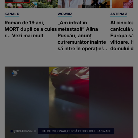
KANAL D
WOWBIZ
ANTENA 3
Român de 19 ani,
„Am intrat în
Al cincilea 
MORT după ce a cules
metastază” Alina
caniculă va
r... Vezi mai mult
Pușcău, anunț
Europa să
cutremurător înainte
viitoare. H
să intre în operație!
domului de 
Vedeta a transmis un
care va adu
mesaj emoționant
42 de grade
fanilor