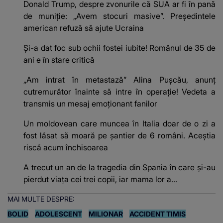
Donald Trump, despre zvonurile că SUA ar fi în pană
de muniție: „Avem stocuri masive”. Președintele
american refuză să ajute Ucraina
Și-a dat foc sub ochii fostei iubite! Românul de 35 de
ani e în stare critică
„Am intrat în metastază” Alina Pușcău, anunț
cutremurător înainte să intre în operație! Vedeta a
transmis un mesaj emoționant fanilor
Un moldovean care muncea în Italia doar de o zi a
fost lăsat să moară pe şantier de 6 români. Aceștia
riscă acum închisoarea
A trecut un an de la tragedia din Spania în care și-au
pierdut viața cei trei copii, iar mama lor a…
MAI MULTE DESPRE:
BOLID
ADOLESCENT
MILIONAR
ACCIDENT TIMIS