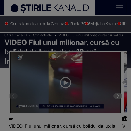
Centrala nucleara de la Cernavoda
Rabla 2026
Mojtaba Khamenei
Ilie 
Stirile Kanal D
Stiri actuale
VIDEO Fiul unui milionar, cursă cu bolidul
VIDEO Fiul unui milionar, cursă cu
de lux la doar 16 ani. Imaginile au ajuns și la
polițiști
bolidul de lux la doar 16 ani.
Imaginile au ajuns și la polițiști
VIDEO: Fiul unui milionar, cursă cu bolidul de lux la
VIDE