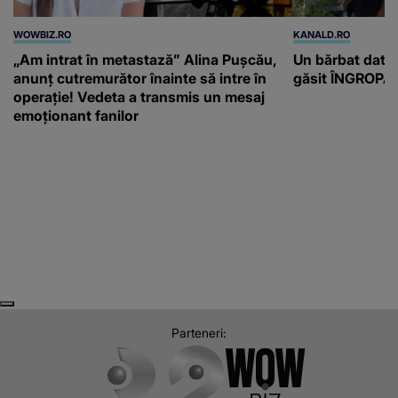
WOWBIZ.RO
KANALD.RO
„Am intrat în metastază” Alina Pușcău,
Un bărbat dat di
anunț cutremurător înainte să intre în
găsit ÎNGROPAT 
operație! Vedeta a transmis un mesaj
emoționant fanilor
Next
Previous
Parteneri: