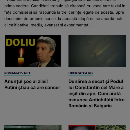
prima vedere. Candidații trebuie să citească cu voce tare textul în
fața comisiei și să răspundă la trei cerințe legate de acesta. Spre
deosebire de probele scrise, la această etapă nu se acordă note,
ci calificative: mediu, avansat și experimentat....
ROMANIATV.NET
LIBERTATEA.RO
Anunţul şoc al zilei!
Dunărea a secat și Podul
Puţini ştiau că are cancer
lui Constantin cel Mare a
ieșit din ape. Cum arată
minunea Antichității între
România și Bulgaria