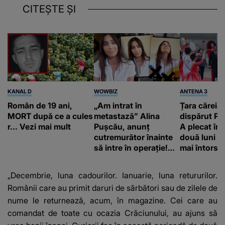
CITEȘTE ȘI
KANAL D
WOWBIZ
ANTENA 3
Român de 19 ani,
„Am intrat în
Țara căreia 
MORT după ce a cules
metastază” Alina
dispărut Pr
r... Vezi mai mult
Pușcău, anunț
A plecat în
cutremurător înainte
două luni și
să intre în operație!
mai întors
Vedeta a transmis un
mesaj emoționant
„Decembrie, luna cadourilor. Ianuarie, luna retururilor.
fanilor
Românii care au primit daruri de sărbători sau de zilele de
nume le returnează, acum, în magazine. Cei care au
comandat de toate cu ocazia Crăciunului, au ajuns să