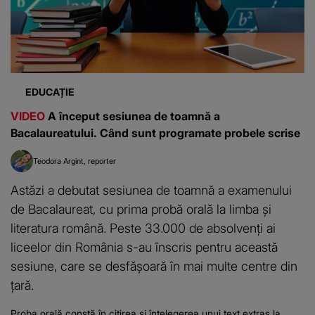
EDUCAȚIE
VIDEO
A început sesiunea de toamnă a
Bacalaureatului. Când sunt programate probele scrise
Teodora Argint
reporter
Astăzi a debutat sesiunea de toamnă a examenului
de Bacalaureat, cu prima probă orală la limba și
literatura română. Peste 33.000 de absolvenți ai
liceelor din România s-au înscris pentru această
sesiune, care se desfășoară în mai multe centre din
țară.
Proba orală constă în citirea și înțelegerea unui text extras la