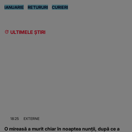
IANUARIE
RETURURI
CURIERI
ULTIMELE ȘTIRI
18:25
EXTERNE
O mireasă a murit chiar în noaptea nunții, după ce a