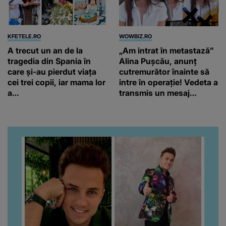
KFETELE.RO
WOWBIZ.RO
A trecut un an de la
„Am intrat în metastază”
tragedia din Spania în
Alina Pușcău, anunț
care și-au pierdut viața
cutremurător înainte să
cei trei copii, iar mama lor
intre în operație! Vedeta a
a…
transmis un mesaj
emoționant fanilor