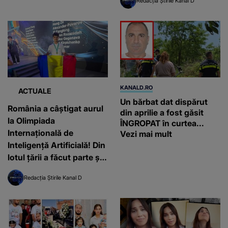
Redacția Știrile Kanal D
KANALD.RO
ACTUALE
Un bărbat dat dispărut
România a câștigat aurul
din aprilie a fost găsit
la Olimpiada
ÎNGROPAT în curtea...
Internațională de
Vezi mai mult
Inteligență Artificială! Din
lotul țării a făcut parte și
David Georgescu, elev în
Redacția Știrile Kanal D
Timișoara