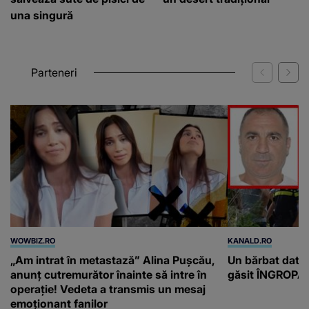
una singură
Parteneri
WOWBIZ.RO
KANALD.RO
„Am intrat în metastază” Alina Pușcău,
Un bărbat dat di
anunț cutremurător înainte să intre în
găsit ÎNGROPAT 
operație! Vedeta a transmis un mesaj
emoționant fanilor