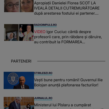
Apropiații Danielei Florea SCOT LA
IVEALĂ DETALII CUTREMURĂTOARE
după arestarea fostului ei partener.
PRIN CE A FOST NEVOITĂ să treacă
românca ucisă în Italia și ascunsă în
RADIOIMPULS.RO
lada unui pat: " Îmi pare rău că nu am
VIDEO
Igor Cuciuc cântă despre
reușit să fac mai mult pentru ea și..."
profesorii care, prin răbdare și dăruire,
au contribuit la FORMAREA
OAMENILOR DE ASTĂZI. Ce spune
despre dascălii care lasă amprente
puternice ÎN SUFLETELE ELEVILOR,
PARTENERI
chiar și după trecerea anilor: "De
fiecare dată când..."
STIRILEBZI.RO
Vești bune pentru români! Guvernul Ilie
Bolojan anunță plafonarea facturilor!
JURNALUL.RO
Ministerul lui Pîslaru a cumpărat