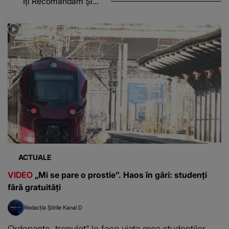
Îți Recomandăm Și...
ACTUALE
VIDEO
„Mi se pare o prostie”. Haos în gări: studenți
fără gratuități
Redacția Știrile Kanal D
Ordonanța „trenuleț” le face viața grea studenților.