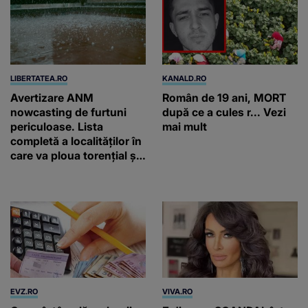
LIBERTATEA.RO
KANALD.RO
Avertizare ANM
Român de 19 ani, MORT
nowcasting de furtuni
după ce a cules r... Vezi
periculoase. Lista
mai mult
completă a localităților în
care va ploua torențial și
cu grindină
EVZ.RO
VIVA.RO