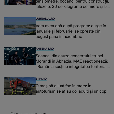
tensiometre, bocanci pentru construcții,
jaluzele, 30 de kilograme de miere și 50
de kilograme de cafea
JURNALUL.RO
Vom avea apă după program: curge în
ianuarie și februarie, se oprește din
august până în noiembrie
ANTENA3.RO
Scandal din cauza concertului trupei
Morandi în Abhazia. MAE reacționează:
"România susține integritatea teritorială
a Georgiei"
B1TV.RO
O maşină a luat foc în mers: În
autoturism se aflau doi adulți și un copil