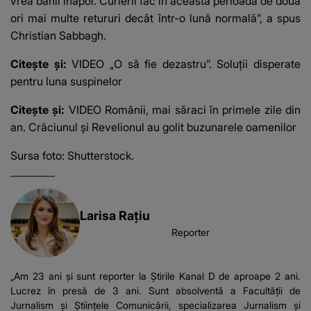
vrea banii înapoi. Curierii fac în această perioadă de două
ori mai multe retururi decât într-o lună normală”, a spus
Christian Sabbagh.
Citește și:
VIDEO „O să fie dezastru”. Soluții disperate
pentru luna suspinelor
Citește și:
VIDEO Românii, mai săraci în primele zile din
an. Crăciunul și Revelionul au golit buzunarele oamenilor
Sursa foto: Shutterstock.
Larisa Rațiu
Reporter
„Am 23 ani și sunt reporter la Știrile Kanal D de aproape 2 ani.
Lucrez în presă de 3 ani. Sunt absolventă a Facultății de
Jurnalism și Științele Comunicării, specializarea Jurnalism și