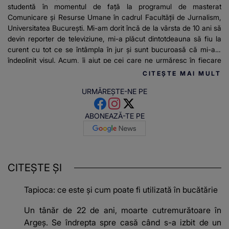
studentă în momentul de față la programul de masterat
Comunicare și Resurse Umane în cadrul Facultății de Jurnalism,
Universitatea București. Mi-am dorit încă de la vârsta de 10 ani să
devin reporter de televiziune, mi-a plăcut dintotdeauna să fiu la
curent cu tot ce se întâmpla în jur și sunt bucuroasă că mi-am
îndeplinit visul. Acum, îi ajut pe cei care ne urmăresc în fiecare
dimineața să afle cele mai importante știri și să fie la curent cu tot
CITEȘTE MAI MULT
ce este nou”.
URMĂREȘTE-NE PE
ABONEAZĂ-TE PE
CITEȘTE ȘI
Tapioca: ce este și cum poate fi utilizată în bucătărie
Un tânăr de 22 de ani, moarte cutremurătoare în
Argeș. Se îndrepta spre casă când s-a izbit de un