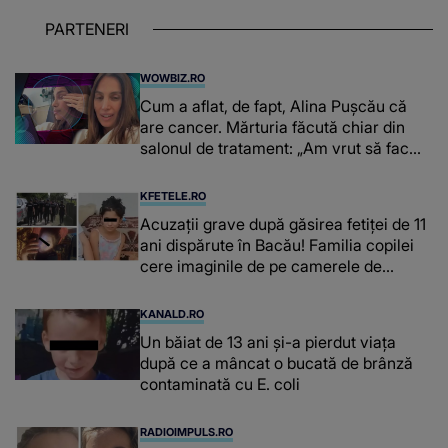
PARTENERI
WOWBIZ.RO
Cum a aflat, de fapt, Alina Pușcău că
are cancer. Mărturia făcută chiar din
salonul de tratament: „Am vrut să fac
niște genuflexiuni și a început să mă
înțepe sânul”
KFETELE.RO
Acuzații grave după găsirea fetiței de 11
ani dispărute în Bacău! Familia copilei
cere imaginile de pe camerele de
supraveghere: „Nu s-a mai dus sora
mea...”
KANALD.RO
Un băiat de 13 ani și-a pierdut viața
după ce a mâncat o bucată de brânză
contaminată cu E. coli
RADIOIMPULS.RO