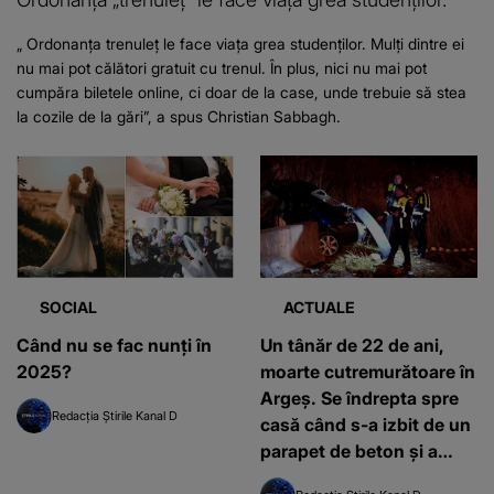
„ Ordonanța trenuleț le face viața grea studenților. Mulți dintre ei
nu mai pot călători gratuit cu trenul. În plus, nici nu mai pot
cumpăra biletele online, ci doar de la case, unde trebuie să stea
la cozile de la gări”, a spus Christian Sabbagh.
SOCIAL
ACTUALE
Când nu se fac nunți în
Un tânăr de 22 de ani,
2025?
moarte cutremurătoare în
Argeș. Se îndrepta spre
Redacția Știrile Kanal D
casă când s-a izbit de un
parapet de beton și a
pierit