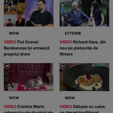
WOW
EXTERNE
VIDEO
Fiul Ozanei
VIDEO
Richard Gere, din
Barabancea își urmează
nou pe platourile de
propriul drum
filmare
WOW
WOW
VIDEO
Cristina Marin
VIDEO
Găluște cu caise,
salvează sute de pisici de
un desert tradițional