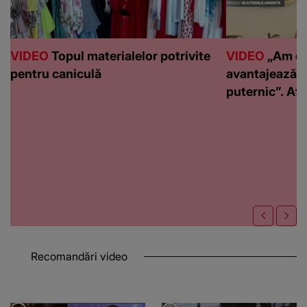
VIDEO
Topul materialelor potrivite
VIDEO
„Am de
pentru caniculă
avantajează c
puternic”. Află
Recomandări video