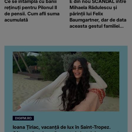
Ce se întâmplă cu banii
E din nou SCANDAL între
reținuți pentru Pilonul II
Mihaela Rădulescu și
de pensii. Cum afli suma
părinții lui Felix
acumulată
Baumgartner, dar de data
aceasta gestul familiei
regretatului ei iubit a
înfuriat-o pe vedeta
noastră! Fostei
prezentatoare nici că-i
vine să creadă că s-a
ajuns până aici, dar e
adevărat, au făcut-o și pe
asta! Și ce a ieșit la iveală
ar fi prea mult pentru
oricine: "Cu… mine, fata
româncă...”
DIGIFM.RO
Ioana Țiriac, vacanță de lux în Saint-Tropez.