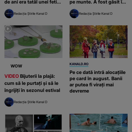
de ani era tatăl unei fetițe
pe munte. A fost găsit în
mici
stare gravă
Redacția Știrile Kanal D
Redacția Știrile Kanal D
KANALD.RO
WOW
Pe ce dată intră alocațiile
VIDEO
Bijuterii la plajă:
pe card în august. Banii
cum să le purtați și să le
ar putea fi virați mai
îngrijiți în sezonul estival
devreme
Redacția Știrile Kanal D