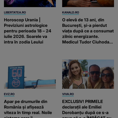
LIBERTATEA.RO
KANALD.RO
Horoscop Urania |
O elevă de 13 ani, din
Previziuni astrologice
București, și-a pierdut
pentru perioada 18 – 24
viața după ce a consumat
iulie 2026. Soarele va
zilnic energizante.
intra în zodia Leului
Medicul Tudor Ciuhodaru
trage un semnal de
alarmă
EVZ.RO
VIVA.RO
Apar pe drumurile din
EXCLUSIV! PRIMELE
România și afișează
declarații ale Emiliei
viteza în timp real. Noile
Dorobanțu după ce s-a
sisteme care îi
spus că s-a ÎMPĂCAT cu