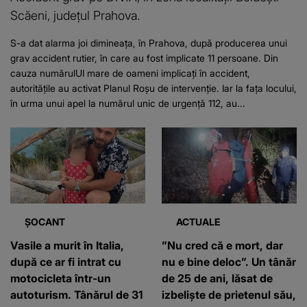
Scăeni, județul Prahova.
S-a dat alarma joi dimineața, în Prahova, după producerea unui
grav accident rutier, în care au fost implicate 11 persoane. Din
cauza numărulUI mare de oameni implicați în accident,
autoritățile au activat Planul Roșu de intervenție. Iar la fața locului,
în urma unui apel la numărul unic de urgență 112, au...
ȘOCANT
ACTUALE
Vasile a murit în Italia,
”Nu cred că e mort, dar
după ce ar fi intrat cu
nu e bine deloc”. Un tânăr
motocicleta într-un
de 25 de ani, lăsat de
autoturism. Tânărul de 31
izbeliște de prietenul său,