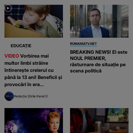
ROMANIATV.NET
EDUCAȚIE
BREAKING NEWS! El este
VIDEO
Vorbirea mai
NOUL PREMIER,
multor limbi străine
răsturnare de situație pe
întinerește creierul cu
scena politică
până la 13 ani! Beneficii și
provocări în era
inteligenței artificiale
Redacția Știrile Kanal D