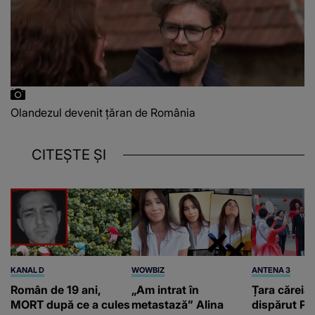
Olandezul devenit țăran de România
CITEȘTE ȘI
KANAL D
WOWBIZ
ANTENA 3
Român de 19 ani,
„Am intrat în
Țara căreia 
MORT după ce a cules
metastază” Alina
dispărut Pr