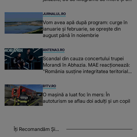
de kilograme de cafea
JURNALUL.RO
Vom avea apă după program: curge în
ianuarie și februarie, se oprește din
august până în noiembrie
ANTENA3.RO
Scandal din cauza concertului trupei
Morandi în Abhazia. MAE reacționează:
"România susține integritatea teritorială
a Georgiei"
B1TV.RO
O maşină a luat foc în mers: În
autoturism se aflau doi adulți și un copil
Îți Recomandăm Și...