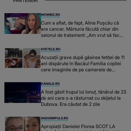
PARTENERI
WOWBIZ.RO
Cum a aflat, de fapt, Alina Pușcău că
are cancer. Mărturia făcută chiar din
salonul de tratament: „Am vrut să fac
niște genuflexiuni și a început să mă
înțepe sânul”
KFETELE.RO
Acuzații grave după găsirea fetiței de 11
ani dispărute în Bacău! Familia copilei
cere imaginile de pe camerele de
supraveghere: „Nu s-a mai dus sora
mea...”
KANALD.RO
A fost găsit trupul lui Ionuț, tânărul de 23
de ani care s-a răsturnat cu skijetul la
Dubova. Era căutat de 2 zile
RADIOIMPULS.RO
Apropiații Danielei Florea SCOT LA