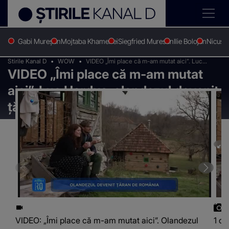
Gabi Mureșan
Mojtaba Khamenei
Siegfried Muresan
Ilie Bolojan
Nicușo
Stirile Kanal D
WOW
VIDEO „Îmi place că m-am mutat aici”. Luc
VIDEO „Îmi place că m-am mutat
Hardus, olandezul devenit țăran de România
aici”. Luc Hardus, olandezul devenit
țăran de România
VIDEO: „Îmi place că m-am mutat aici”. Olandezul
1 di