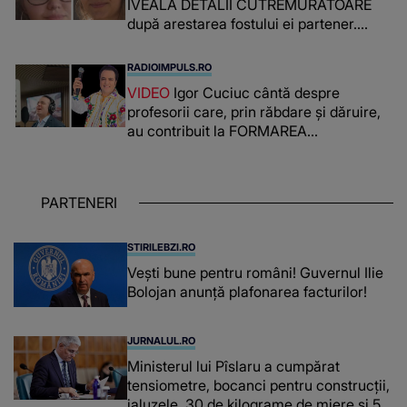
IVEALĂ DETALII CUTREMURĂTOARE
după arestarea fostului ei partener.
PRIN CE A FOST NEVOITĂ să treacă
românca ucisă în Italia și ascunsă în
RADIOIMPULS.RO
lada unui pat: " Îmi pare rău că nu am
VIDEO
Igor Cuciuc cântă despre
reușit să fac mai mult pentru ea și..."
profesorii care, prin răbdare și dăruire,
au contribuit la FORMAREA
OAMENILOR DE ASTĂZI. Ce spune
despre dascălii care lasă amprente
puternice ÎN SUFLETELE ELEVILOR,
PARTENERI
chiar și după trecerea anilor: "De
fiecare dată când..."
STIRILEBZI.RO
Vești bune pentru români! Guvernul Ilie
Bolojan anunță plafonarea facturilor!
JURNALUL.RO
Ministerul lui Pîslaru a cumpărat
tensiometre, bocanci pentru construcții,
jaluzele, 30 de kilograme de miere și 50