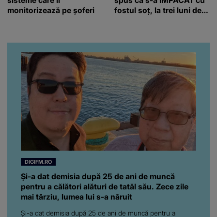
monitorizează pe șoferi
fostul soț, la trei luni de
când au divorțat. Ce-a
putut să spună frumoasa
artistă i-a lăsat MASCĂ
pe toți. De data aceasta,
chiar a rupt tăcerea:
”Poate că aveam să ne
spunem, să ne...”
DIGIFM.RO
Și-a dat demisia după 25 de ani de muncă
pentru a călători alături de tatăl său. Zece zile
mai târziu, lumea lui s-a năruit
Și-a dat demisia după 25 de ani de muncă pentru a