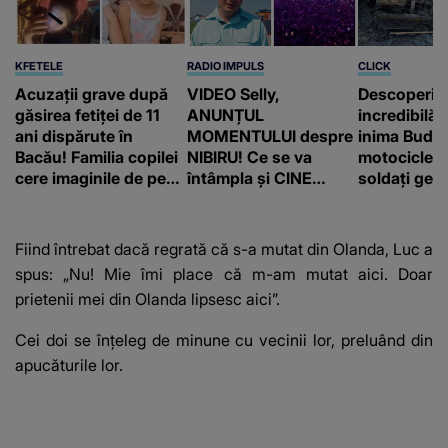
KFETELE
RADIO IMPULS
CLICK
Acuzații grave după
VIDEO Selly,
Descoperir
găsirea fetiței de 11
ANUNȚUL
incredibilă 
ani dispărute în
MOMENTULUI despre
inima Budap
Bacău! Familia copilei
NIBIRU! Ce se va
motocicletă
cere imaginile de pe
întâmpla și CINE
soldați ger
camerele de
SUNT CEI VIZAȚI de
fost găsiți 
supraveghere: „Nu s-
această situație: "Îmi
a mai dus sora mea...”
e ciudă că..."
Fiind întrebat dacă regrată că s-a mutat din Olanda, Luc a
spus: „Nu! Mie îmi place că m-am mutat aici. Doar
prietenii mei din Olanda lipsesc aici”.
Cei doi se înțeleg de minune cu vecinii lor, preluând din
apucăturile lor.