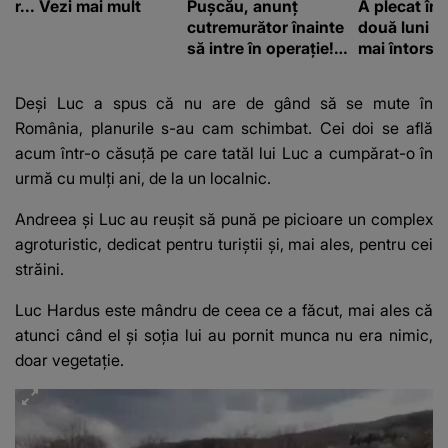
r... Vezi mai mult
Pușcău, anunț
A plecat în
cutremurător înainte
două luni și
să intre în operație!
mai întors
Vedeta a transmis un
mesaj emoționant
Deși Luc a spus că nu are de gând să se mute în
fanilor
România, planurile s-au cam schimbat. Cei doi se află
acum într-o căsuță pe care tatăl lui Luc a cumpărat-o în
urmă cu mulți ani, de la un localnic.
Andreea și Luc au reușit să pună pe picioare un complex
agroturistic, dedicat pentru turiștii și, mai ales, pentru cei
străini.
Luc Hardus este mândru de ceea ce a făcut, mai ales că
atunci când el și soția lui au pornit munca nu era nimic,
doar vegetație.