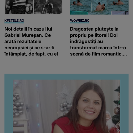
KFETELE.RO
WOWBIZ.RO
Noi detalii în cazul lui
Dragostea plutește la
Gabriel Mureșan. Ce
propriu pe litoral! Doi
arată rezultatele
îndrăgostiți au
necropsiei și ce s-ar fi
transformat marea într-o
întâmplat, de fapt, cu el
scenă de film romantic.
Turiștii prezenți s-au uitat
de două ori