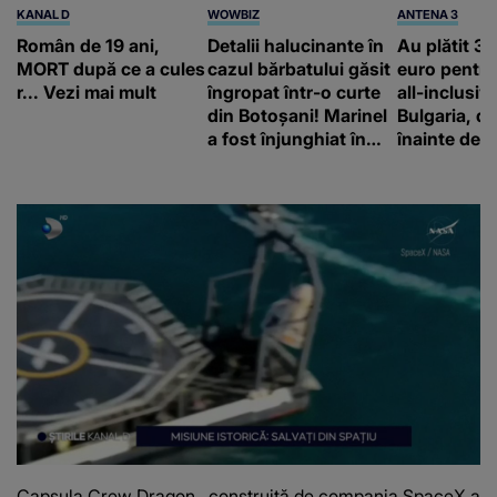
KANAL D
WOWBIZ
ANTENA 3
Român de 19 ani,
Detalii halucinante în
Au plătit 3
MORT după ce a cules
cazul bărbatului găsit
euro pentru
r... Vezi mai mult
îngropat într-o curte
all-inclusive
din Botoșani! Marinel
Bulgaria, da
a fost înjunghiat în
înainte de 
inimă, iar concubina
aflat că a f
lui se numără printre
suspecți
Capsula Crew Dragon, construită de compania SpaceX a