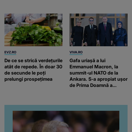
farmecul autentic al
Adriaticii
EVZ.RO
VIVA.RO
De ce se strică verdețurile
Gafa uriașă a lui
atât de repede. În doar 30
Emmanuel Macron, la
de secunde le poți
summit-ul NATO de la
prelungi prospețimea
Ankara. S-a apropiat ușor
de Prima Doamnă a
Turciei, iar ce-a urmat e
subiectul care face
înconjurul presei