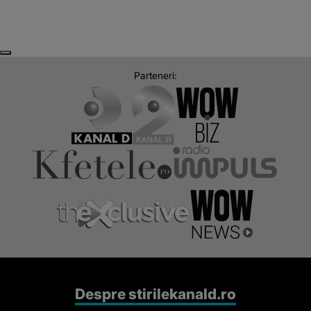
Next
Previous
Parteneri:
Despre stirilekanald.ro