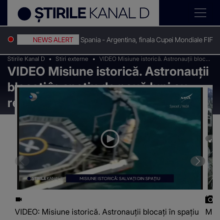
NEWS ALERT
Spania - Argentina, finala Cupei Mondiale FIFA
Stirile Kanal D
Stiri externe
VIDEO Misiune istorică. Astronauții blocați
VIDEO Misiune istorică. Astronauții
în spațiu de nouă luni au revenit pe
Pământ
blocați în spațiu de nouă luni au
revenit pe Pământ
VIDEO: Misiune istorică. Astronauții blocați în spațiu
Misi