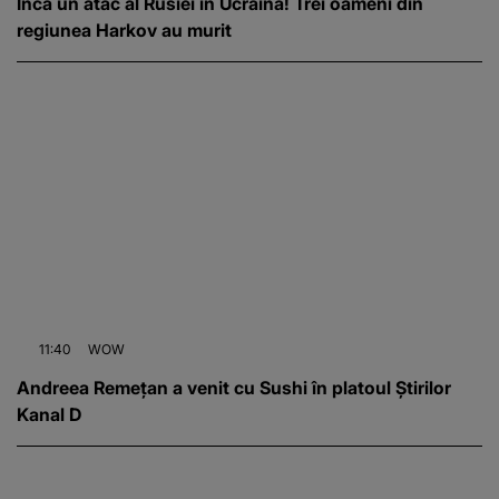
Încă un atac al Rusiei în Ucraina! Trei oameni din
regiunea Harkov au murit
11:40
WOW
Andreea Remețan a venit cu Sushi în platoul Știrilor
Kanal D