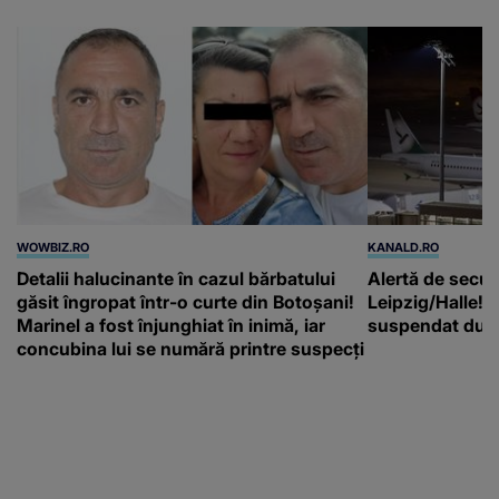
WOWBIZ.RO
KANALD.RO
Detalii halucinante în cazul bărbatului
Alertă de secur
găsit îngropat într-o curte din Botoșani!
Leipzig/Halle! T
Marinel a fost înjunghiat în inimă, iar
suspendat după
concubina lui se numără printre suspecți