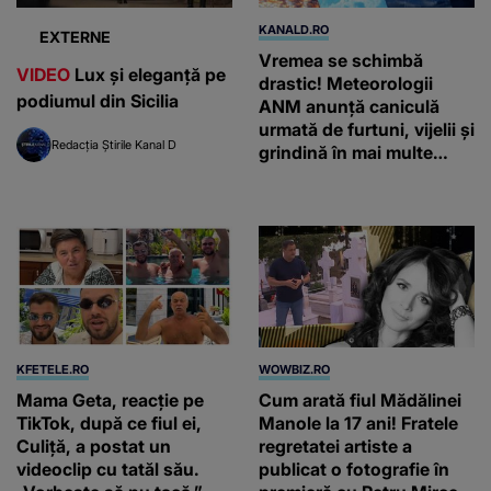
KANALD.RO
EXTERNE
Vremea se schimbă
VIDEO
Lux și eleganță pe
drastic! Meteorologii
podiumul din Sicilia
ANM anunță caniculă
urmată de furtuni, vijelii și
Redacția Știrile Kanal D
grindină în mai multe
regiuni ale țării
KFETELE.RO
WOWBIZ.RO
Mama Geta, reacție pe
Cum arată fiul Mădălinei
TikTok, după ce fiul ei,
Manole la 17 ani! Fratele
Culiță, a postat un
regretatei artiste a
videoclip cu tatăl său.
publicat o fotografie în