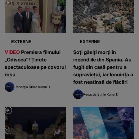
EXTERNE
EXTERNE
VIDEO
Premiera filmului
Soți găsiți morți în
„Odiseea”! Ținute
incendiile din Spania. Au
spectaculoase pe covorul
fugit din casă pentru a
roșu
supraviețui, iar locuința a
fost neatinsă de flăcări
Redacția Știrile Kanal D
Redacția Știrile Kanal D