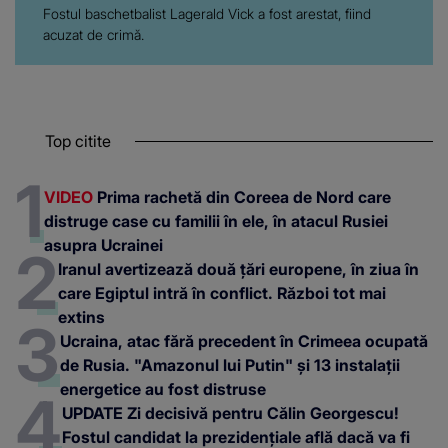
ACUM: "S-a..."
Fostul baschetbalist Lagerald Vick a fost arestat, fiind
acuzat de crimă.
Top citite
VIDEO
Prima rachetă din Coreea de Nord care
distruge case cu familii în ele, în atacul Rusiei
asupra Ucrainei
Iranul avertizează două țări europene, în ziua în
care Egiptul intră în conflict. Război tot mai
extins
Ucraina, atac fără precedent în Crimeea ocupată
de Rusia. "Amazonul lui Putin" și 13 instalații
energetice au fost distruse
UPDATE Zi decisivă pentru Călin Georgescu!
Fostul candidat la prezidențiale află dacă va fi