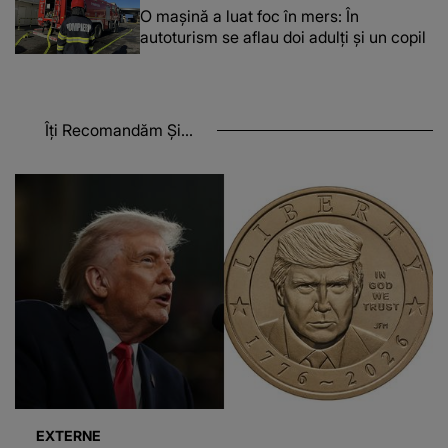
O maşină a luat foc în mers: În
autoturism se aflau doi adulți și un copil
Îți Recomandăm Și...
EXTERNE