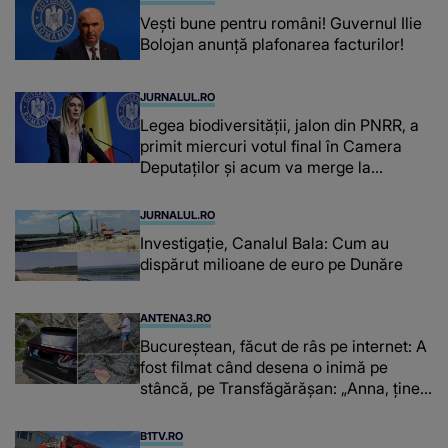
Vești bune pentru români! Guvernul Ilie
Bolojan anunță plafonarea facturilor!
JURNALUL.RO
Legea biodiversității, jalon din PNRR, a
primit miercuri votul final în Camera
Deputaților și acum va merge la
promulgare
JURNALUL.RO
Investigație, Canalul Bala: Cum au
dispărut milioane de euro pe Dunăre
ANTENA3.RO
Bucureștean, făcut de râs pe internet: A
fost filmat când desena o inimă pe
stâncă, pe Transfăgărășan: „Anna, ține-
ți prostul acasă”
B1TV.RO