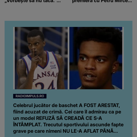
„Vorbește să nu tacă.”
premieră cu Petru Mircea
Artistul a reacționat și el:
Jr.
“Văd că nu te potoleşti.”
RADIOIMPULS.RO
Celebrul jucător de baschet A FOST ARESTAT,
fiind acuzat de crimă. Cei care îl admirau ca pe
un model REFUZĂ SĂ CREADĂ CE S-A
ÎNTÂMPLAT. Trecutul sportivului ascunde fapte
grave pe care nimeni NU LE-A AFLAT PÂNĂ