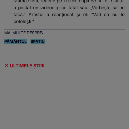
Mama Geta, reacție pe TikTok, după ce fiul ei, Culiță,
a postat un videoclip cu tatăl său. „Vorbește să nu
tacă.” Artistul a reacționat și el: “Văd că nu te
potoleşti.”
MAI MULTE DESPRE:
PĂMÂNTUL
SPATIU
ULTIMELE ȘTIRI