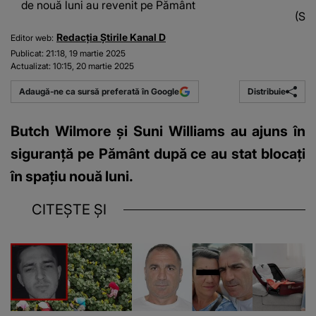
de nouă luni au revenit pe Pământ
(Sur
Redacția Știrile Kanal D
Editor web:
Publicat:
21:18, 19 martie 2025
Actualizat:
10:15, 20 martie 2025
Distribuie
Adaugă-ne ca sursă preferată în Google
Butch Wilmore şi Suni Williams au ajuns în
siguranță pe Pământ după ce au stat blocați
în spațiu nouă luni.
CITEȘTE ȘI