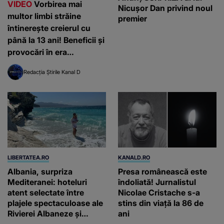
VIDEO
Vorbirea mai
Nicuşor Dan privind noul
multor limbi străine
premier
întinerește creierul cu
până la 13 ani! Beneficii și
provocări în era
inteligenței artificiale
Redacția Știrile Kanal D
LIBERTATEA.RO
KANALD.RO
Albania, surpriza
Presa românească este
Mediteranei: hoteluri
îndoliată! Jurnalistul
atent selectate între
Nicolae Cristache s-a
plajele spectaculoase ale
stins din viață la 86 de
Rivierei Albaneze și
ani