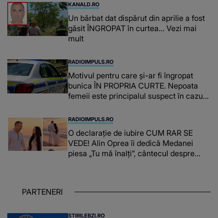
KANALD.RO
Un bărbat dat dispărut din aprilie a fost
găsit ÎNGROPAT în curtea... Vezi mai
mult
RADIOIMPULS.RO
Motivul pentru care și-ar fi îngropat
bunica ÎN PROPRIA CURTE. Nepoata
femeii este principalul suspect în cazul
din Galați, iar DETALIUL DESCOPERIT
DE ANCHETATORI a șocat localnicii
RADIOIMPULS.RO
O declarație de iubire CUM RAR SE
VEDE! Alin Oprea îi dedică Medanei
piesa „Tu mă înalți”, cântecul despre
omul care i-a schimbat DESTINUL și i-a
redat LUMINA DIN SUFLET: "M-ai iubit
cu bunătate și răbdare, până când omul
PARTENERI
din mine și-a regăsit pacea"
STIRILEBZI.RO