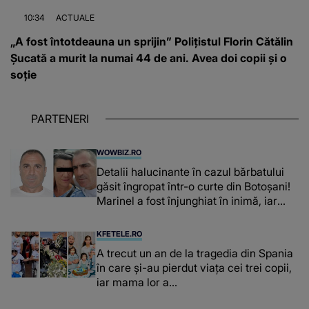
10:34
ACTUALE
„A fost întotdeauna un sprijin” Polițistul Florin Cătălin
Șucată a murit la numai 44 de ani. Avea doi copii și o
soție
PARTENERI
WOWBIZ.RO
Detalii halucinante în cazul bărbatului
găsit îngropat într-o curte din Botoșani!
Marinel a fost înjunghiat în inimă, iar
concubina lui se numără printre
suspecți
KFETELE.RO
A trecut un an de la tragedia din Spania
în care și-au pierdut viața cei trei copii,
iar mama lor a…