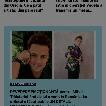
neașteptate în vacanța
cutremurător înainte să
din Grecia. Ce a pățit
intre în operație! Vedeta a
artista: „Îmi pare rău!”
transmis un mesaj
emoționant fanilor
RADIOIMPULS.RO
REVEDERE EMOȚIONANTĂ pentru Mihai
Trăistariu! Fratele lui a venit în România, iar
artistul a făcut public UN DETALIU