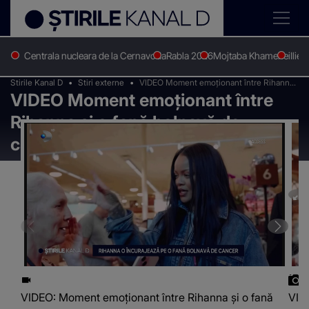
Centrala nucleara de la Cernavoda
Rabla 2026
Mojtaba Khamenei
Ilie 
Stirile Kanal D
Stiri externe
VIDEO Moment emoționant între Rihanna
VIDEO Moment emoționant între
și o fană bolnavă de cancer în Los
Angeles
Rihanna și o fană bolnavă de
cancer în Los Angeles
VIDEO: Moment emoționant între Rihanna și o fană
VID