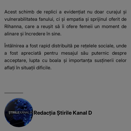
Vedeta a transmis un
integritatea 
mesaj emoționant
a Georgiei"
Acest schimb de replici a evidențiat nu doar curajul și
fanilor
vulnerabilitatea fanului, ci și empatia și sprijinul oferit de
Rihanna, care a reușit să îi ofere femeii un moment de
alinare și încredere în sine.
Întâlnirea a fost rapid distribuită pe rețelele sociale, unde
a fost apreciată pentru mesajul său puternic despre
acceptare, lupta cu boala și importanța susținerii celor
aflați în situații dificile.
Redacția Știrile Kanal D