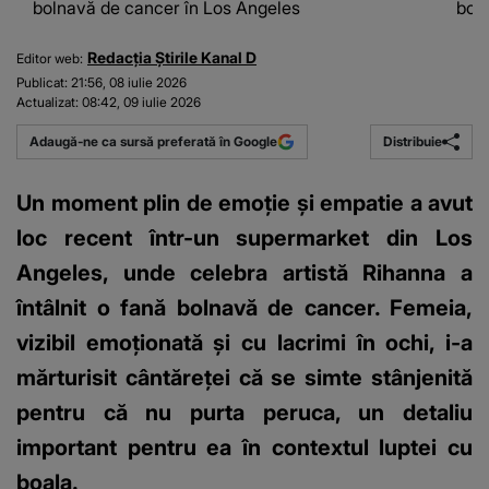
bolnavă de cancer în Los Angeles
bol
Redacția Știrile Kanal D
Editor web:
Publicat:
21:56, 08 iulie 2026
Actualizat:
08:42, 09 iulie 2026
Distribuie
Adaugă-ne ca sursă preferată în Google
Un moment plin de emoție și empatie a avut
loc recent într-un supermarket din Los
Angeles, unde celebra artistă Rihanna a
întâlnit o fană bolnavă de cancer. Femeia,
vizibil emoționată și cu lacrimi în ochi, i-a
mărturisit cântăreței că se simte stânjenită
pentru că nu purta peruca, un detaliu
important pentru ea în contextul luptei cu
boala.