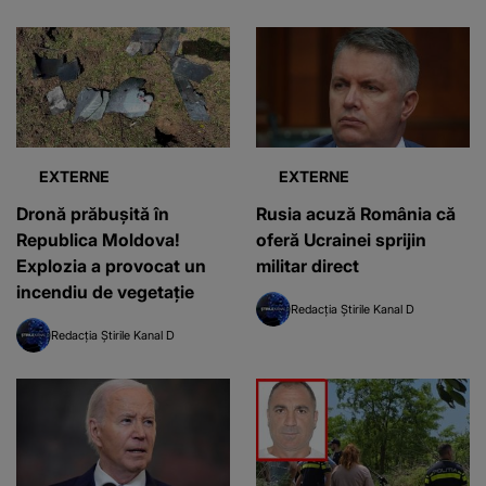
EXTERNE
EXTERNE
Dronă prăbușită în
Rusia acuză România că
Republica Moldova!
oferă Ucrainei sprijin
Explozia a provocat un
militar direct
incendiu de vegetație
Redacția Știrile Kanal D
Redacția Știrile Kanal D