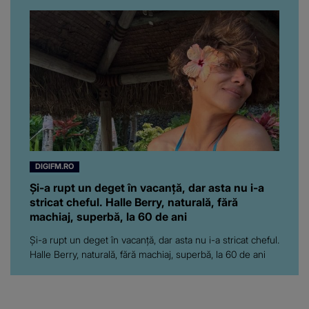
prezentatoare nici că-i
vine să creadă că s-a
ajuns până aici, dar e
adevărat, au făcut-o și pe
asta! Și ce a ieșit la iveală
ar fi prea mult pentru
oricine: "Cu… mine, fata
româncă...”
DIGIFM.RO
Și-a rupt un deget în vacanță, dar asta nu i-a
stricat cheful. Halle Berry, naturală, fără
machiaj, superbă, la 60 de ani
Și-a rupt un deget în vacanță, dar asta nu i-a stricat cheful.
Halle Berry, naturală, fără machiaj, superbă, la 60 de ani