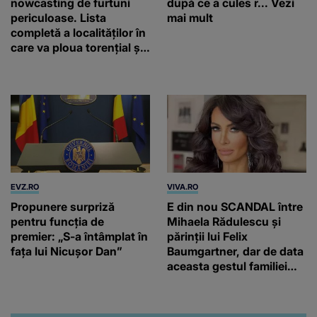
nowcasting de furtuni
după ce a cules r... Vezi
periculoase. Lista
mai mult
completă a localităților în
care va ploua torențial și
cu grindină
EVZ.RO
VIVA.RO
Propunere surpriză
E din nou SCANDAL între
pentru funcția de
Mihaela Rădulescu și
premier: „S-a întâmplat în
părinții lui Felix
fața lui Nicușor Dan”
Baumgartner, dar de data
aceasta gestul familiei
regretatului ei iubit a
înfuriat-o pe vedeta
noastră! Fostei