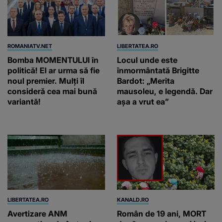
ROMANIATV.NET
LIBERTATEA.RO
Bomba MOMENTULUI în
Locul unde este
politică! El ar urma să fie
înmormântată Brigitte
noul premier. Mulți îl
Bardot: „Merita
consideră cea mai bună
mausoleu, e legendă. Dar
variantă!
așa a vrut ea”
LIBERTATEA.RO
KANALD.RO
Avertizare ANM
Român de 19 ani, MORT