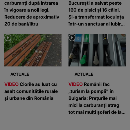
carburanți după intrarea
București a salvat peste
în vigoare a noii legi.
160 de pisici și 16 câini.
Reducere de aproximativ
Și-a transformat locuința
20 de bani/litru
într-un sanctuar al iubirii
pentru animale
ACTUALE
ACTUALE
VIDEO
Ciorile au luat cu
VIDEO
Românii fac
asalt comunitățile rurale
„turism la pompă” în
și urbane din România
Bulgaria: Prețurile mai
mici la carburanți atrag
tot mai mulți șoferi de la
graniță