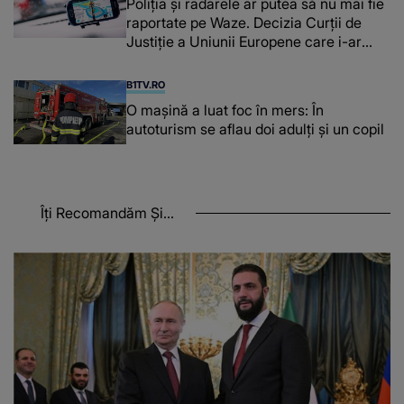
Poliţia şi radarele ar putea să nu mai fie
raportate pe Waze. Decizia Curţii de
Justiție a Uniunii Europene care i-ar
afecta pe şoferi
B1TV.RO
O maşină a luat foc în mers: În
autoturism se aflau doi adulți și un copil
Îți Recomandăm Și...