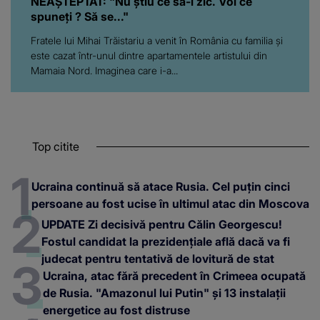
NEAȘTEPTAT: "Nu știu ce să-i zic. Voi ce
spuneți ? Să se..."
Fratele lui Mihai Trăistariu a venit în România cu familia și
este cazat într-unul dintre apartamentele artistului din
Mamaia Nord. Imaginea care i-a...
Top citite
Ucraina continuă să atace Rusia. Cel puțin cinci
persoane au fost ucise în ultimul atac din Moscova
UPDATE Zi decisivă pentru Călin Georgescu!
Fostul candidat la prezidențiale află dacă va fi
judecat pentru tentativă de lovitură de stat
Ucraina, atac fără precedent în Crimeea ocupată
de Rusia. "Amazonul lui Putin" și 13 instalații
energetice au fost distruse