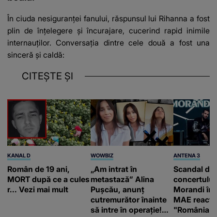
În ciuda nesiguranței fanului, răspunsul lui Rihanna a fost
plin de înțelegere și încurajare, cucerind rapid inimile
internauților. Conversația dintre cele două a fost una
sinceră și caldă:
CITEȘTE ȘI
KANAL D
WOWBIZ
ANTENA 3
Român de 19 ani,
„Am intrat în
Scandal di
MORT după ce a cules
metastază” Alina
concertului
r... Vezi mai mult
Pușcău, anunț
Morandi în 
cutremurător înainte
MAE reacți
să intre în operație!
"România s