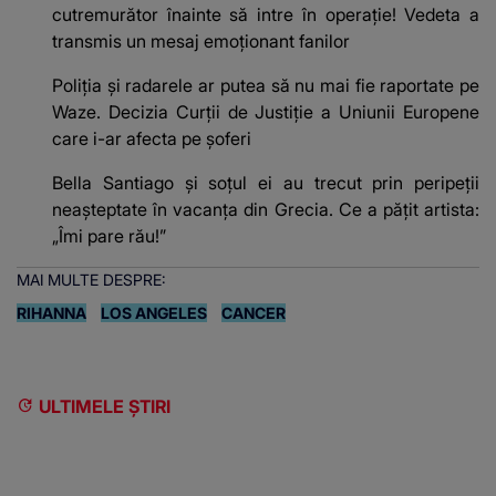
cutremurător înainte să intre în operație! Vedeta a
transmis un mesaj emoționant fanilor
Poliţia şi radarele ar putea să nu mai fie raportate pe
Waze. Decizia Curţii de Justiție a Uniunii Europene
care i-ar afecta pe şoferi
Bella Santiago și soțul ei au trecut prin peripeții
neașteptate în vacanța din Grecia. Ce a pățit artista:
„Îmi pare rău!”
MAI MULTE DESPRE:
RIHANNA
LOS ANGELES
CANCER
ULTIMELE ȘTIRI