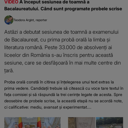
VIDEO
A început sesiunea de toamnă a
Bacalaureatului. Când sunt programate probele scrise
Teodora Argint
reporter
Astăzi a debutat sesiunea de toamnă a examenului
de Bacalaureat, cu prima probă orală la limba și
literatura română. Peste 33.000 de absolvenți ai
liceelor din România s-au înscris pentru această
sesiune, care se desfășoară în mai multe centre din
țară.
Proba orală constă în citirea și înțelegerea unui text extras la
prima vedere. Candidații trebuie să citească cu voce tare textul în
fața comisiei și să răspundă la trei cerințe legate de acesta. Spre
deosebire de probele scrise, la această etapă nu se acordă note,
ci calificative: mediu, avansat și experimentat....