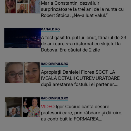
Maria Constantin, dezvăluiri
surprinzătoare la trei ani de la nunta cu
Robert Stoica: „Ne-a luat valul.”
KANALD.RO
A fost găsit trupul lui Ionuț, tânărul de 23
de ani care s-a răsturnat cu skijetul la
Dubova. Era căutat de 2 zile
RADIOIMPULS.RO
Apropiații Danielei Florea SCOT LA
IVEALĂ DETALII CUTREMURĂTOARE
după arestarea fostului ei partener.
PRIN CE A FOST NEVOITĂ să treacă
românca ucisă în Italia și ascunsă în
RADIOIMPULS.RO
lada unui pat: " Îmi pare rău că nu am
VIDEO
Igor Cuciuc cântă despre
reușit să fac mai mult pentru ea și..."
profesorii care, prin răbdare și dăruire,
au contribuit la FORMAREA
OAMENILOR DE ASTĂZI. Ce spune
despre dascălii care lasă amprente