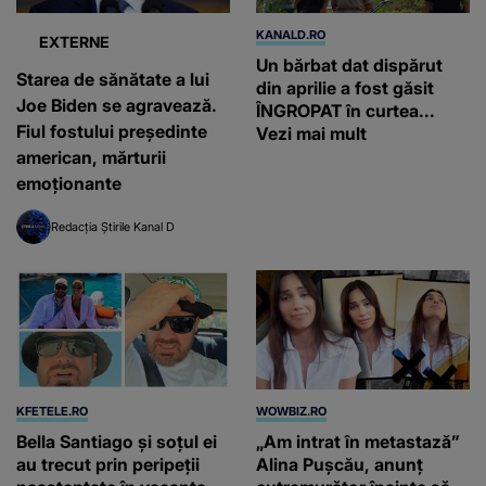
KANALD.RO
EXTERNE
Un bărbat dat dispărut
Starea de sănătate a lui
din aprilie a fost găsit
Joe Biden se agravează.
ÎNGROPAT în curtea...
Fiul fostului președinte
Vezi mai mult
american, mărturii
emoționante
Redacția Știrile Kanal D
KFETELE.RO
WOWBIZ.RO
Bella Santiago și soțul ei
„Am intrat în metastază”
au trecut prin peripeții
Alina Pușcău, anunț