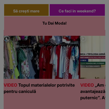
Să crești mare
Ce faci in weekend?
Tu Dai Moda!
VIDEO
Topul materialelor potrivite
VIDEO
„Am de
pentru caniculă
avantajează c
puternic”. Află