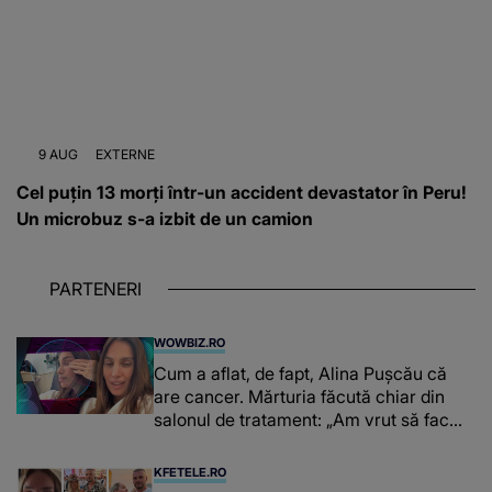
9 AUG
EXTERNE
Cel puțin 13 morți într-un accident devastator în Peru!
Un microbuz s-a izbit de un camion
PARTENERI
WOWBIZ.RO
Cum a aflat, de fapt, Alina Pușcău că
are cancer. Mărturia făcută chiar din
salonul de tratament: „Am vrut să fac
niște genuflexiuni și a început să mă
înțepe sânul”
KFETELE.RO