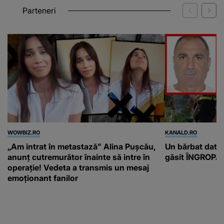
Parteneri
WOWBIZ.RO
KANALD.RO
„Am intrat în metastază” Alina Pușcău,
Un bărbat dat di
anunț cutremurător înainte să intre în
găsit ÎNGROPAT 
operație! Vedeta a transmis un mesaj
emoționant fanilor