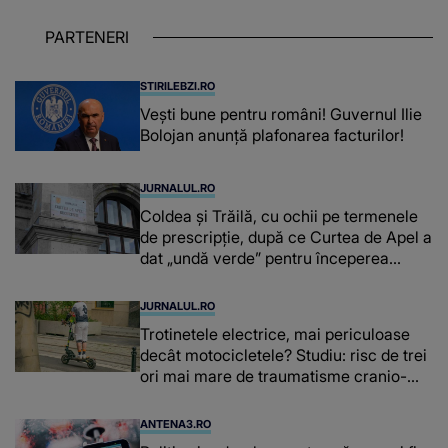
puternice ÎN SUFLETELE ELEVILOR,
PARTENERI
chiar și după trecerea anilor: "De
fiecare dată când..."
STIRILEBZI.RO
Vești bune pentru români! Guvernul Ilie
Bolojan anunță plafonarea facturilor!
JURNALUL.RO
Coldea și Trăilă, cu ochii pe termenele
de prescripție, după ce Curtea de Apel a
dat „undă verde” pentru începerea
procesului în dosarul „Generalilor”
JURNALUL.RO
Trotinetele electrice, mai periculoase
decât motocicletele? Studiu: risc de trei
ori mai mare de traumatisme cranio-
cerebrale
ANTENA3.RO