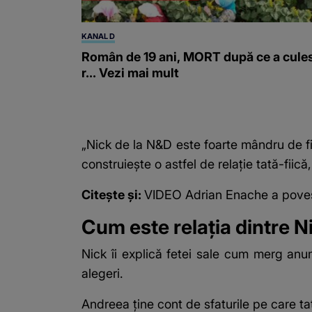
KANAL D
Român de 19 ani, MORT după ce a cule
r... Vezi mai mult
„Nick de la N&D este foarte mândru de fi
construiește o astfel de relație tată-fiic
Citește și:
VIDEO Adrian Enache a povestit
Cum este relația dintre N
Nick îi explică fetei sale cum merg anumi
alegeri.
Andreea ține cont de sfaturile pe care tată