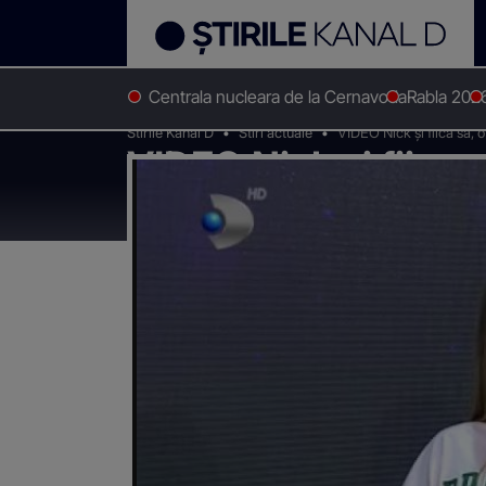
Centrala nucleara de la Cernavoda
Rabla 202
Stirile Kanal D
Stiri actuale
VIDEO Nick și fiica sa, o
VIDEO Nick și fiica s
legătură foarte put