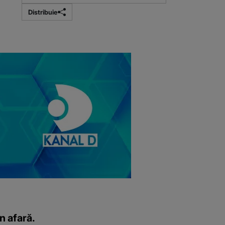
Distribuie
în afară.