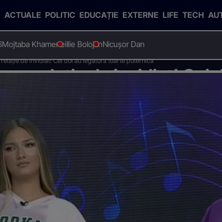
ACTUALE
POLITIC
EDUCAȚIE
EXTERNE
LIFE
TECH
AU
6
Mojtaba Khamenei
Ilie Bolojan
Nicușor Dan
 relație de invidiat! Cei doi au legătură foarte puternică
a, o relație de invidiat! Cei 
ernică