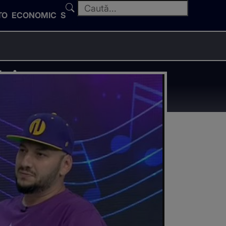
TO
ECONOMIC
SPORT
doi au