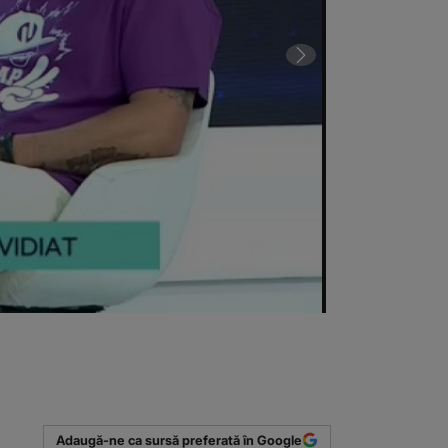
Nick de la N&D
(Sursa foto: C
Adaugă-ne ca sursă preferată în Google