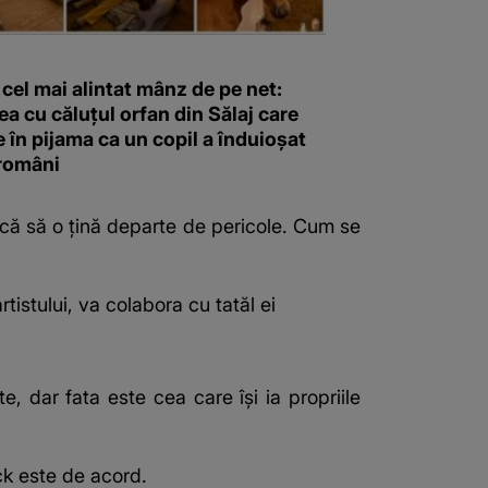
 cel mai alintat mânz de pe net:
a cu căluțul orfan din Sălaj care
în pijama ca un copil a înduioșat
 români
rcă să o țină departe de pericole. Cum se
istului, va colabora cu tatăl ei
e, dar fata este cea care își ia propriile
ick este de acord.