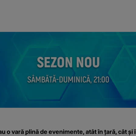
u o vară plină de evenimente, atât în țară, cât și 