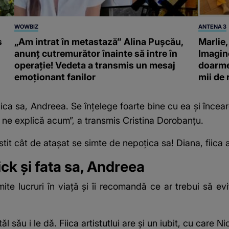
WOWBIZ
ANTENA 3
s
„Am intrat în metastază” Alina Pușcău,
Marlie,
anunț cutremurător înainte să intre în
Imagine
operație! Vedeta a transmis un mesaj
doarme 
emoționant fanilor
mii de
ica sa, Andreea. Se înțelege foarte bine cu ea și încea
ă, ne explică acum”, a transmis Cristina Dorobanțu.
 cât de atașat se simte de nepoțica sa! Diana, fiica art
ick și fata sa, Andreea
te lucruri în viață și îi recomandă ce ar trebui să evit
l său i le dă. Fiica artistutlui are și un iubit, cu care N