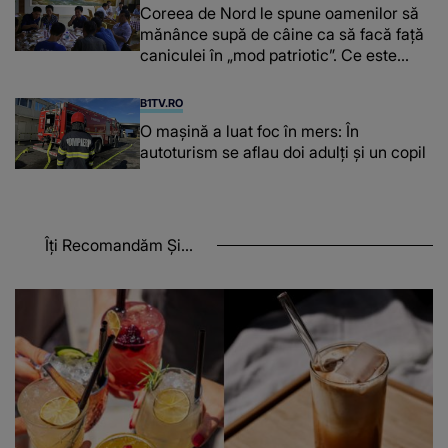
Coreea de Nord le spune oamenilor să
mănânce supă de câine ca să facă față
caniculei în „mod patriotic”. Ce este
„dangogi guk”
B1TV.RO
O maşină a luat foc în mers: În
autoturism se aflau doi adulți și un copil
Îți Recomandăm Și...