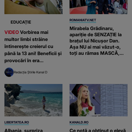
ROMANIATV.NET
EDUCAȚIE
Mirabela Grădinaru,
VIDEO
Vorbirea mai
apariție de SENZAȚIE la
multor limbi străine
brațul lui Nicușor Dan.
întinerește creierul cu
Așa NU ai mai văzut-o,
toți au rămas MASCĂ,
până la 13 ani! Beneficii și
AVEM imaginile
provocări în era
inteligenței artificiale
Redacția Știrile Kanal D
LIBERTATEA.RO
KANALD.RO
Albania, surpriza
Ce notă a obținut o elevă