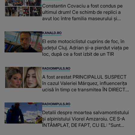
Constantin Covaciu a fost condus pe
ultimul drum! Ce schimb de replici a
avut loc între familia maseurului și
clubul Dinamo: “Am vrut să văd
caracterul și obrazul.”
KANALD.RO
El este motociclistul cuprins de foc, în
județul Cluj. Adrian și-a pierdut viața pe
loc, după ce a fost izbit de un TIR
RADIOIMPULS.RO
A fost arestat PRINCIPALUL SUSPECT
în cazul Valeriei Márquez, influencerița
ucisă în timp ce transmitea ÎN DIRECT
de la salonul ei de înfrumusețare.
Familia tinerei, ÎN STARE DE ȘOC după
RADIOIMPULS.RO
ce a aflat despre cine este vorba: "A
Detalii despre moartea salvamontistului
amenințat-o în..."
şi alpinistului Viorel Amzaroiu. CE S-A
ÎNTÂMPLAT, DE FAPT, CU EL: "Sunt
oameni care lasă urme în stâncă. Alții