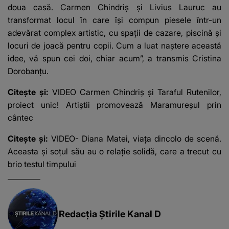
doua casă. Carmen Chindriș și Livius Lauruc au
transformat locul în care își compun piesele într-un
adevărat complex artistic, cu spații de cazare, piscină și
locuri de joacă pentru copii. Cum a luat naștere această
idee, vă spun cei doi, chiar acum”, a transmis Cristina
Dorobanțu.
Citește și:
VIDEO Carmen Chindriș și Taraful Rutenilor,
proiect unic! Artiștii promovează Maramureșul prin
cântec
Citește și:
VIDEO- Diana Matei, viața dincolo de scenă.
Aceasta și soțul său au o relație solidă, care a trecut cu
brio testul timpului
Redacția Știrile Kanal D