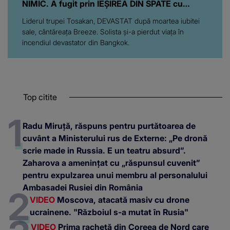
NIMIC. A fugit prin IEȘIREA DIN SPATE cu
sufletul zdrobit: "Mă simt..."
Liderul trupei Tosakan, DEVASTAT după moartea iubitei
sale, cântăreața Breeze. Solista și-a pierdut viața în
incendiul devastator din Bangkok.
Top citite
Radu Miruță, răspuns pentru purtătoarea de
cuvânt a Ministerului rus de Externe: „Pe dronă
scrie made in Russia. E un teatru absurd”.
Zaharova a amenințat cu „răspunsul cuvenit”
pentru expulzarea unui membru al personalului
Ambasadei Rusiei din România
VIDEO
Moscova, atacată masiv cu drone
ucrainene. "Războiul s-a mutat în Rusia"
VIDEO
Prima rachetă din Coreea de Nord care