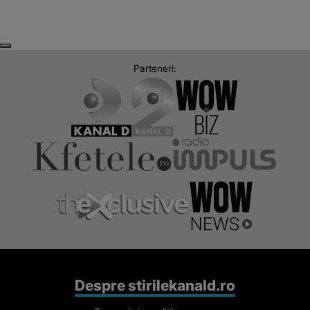
Next
Previous
Parteneri:
Despre stirilekanald.ro