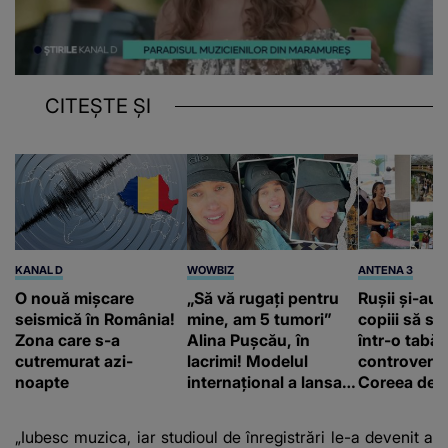
CITEȘTE ȘI
KANAL D
WOWBIZ
ANTENA 3
O nouă mișcare
„Să vă rugați pentru
Rușii și-au 
seismică în România!
mine, am 5 tumori”
copiii să se
Zona care s-a
Alina Pușcău, în
într-o tabăr
cutremurat azi-
lacrimi! Modelul
controversa
noapte
internațional a lansat
Coreea de N
un apel, după ce a
ar întâmpla,
fost diagnosticată cu
acolo
„Iubesc muzica, iar studioul de înregistrări le-a devenit a
o boală gravă