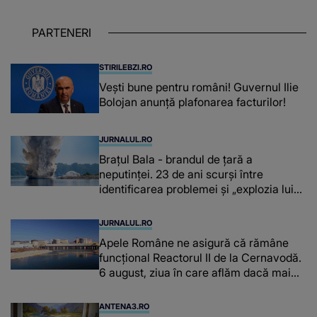
lasă urme în..."
PARTENERI
STIRILEBZI.RO
Vești bune pentru români! Guvernul Ilie
Bolojan anunță plafonarea facturilor!
JURNALUL.RO
Brațul Bala - brandul de țară a
neputinței. 23 de ani scurși între
identificarea problemei și „explozia lui
Miruță”
JURNALUL.RO
Apele Române ne asigură că rămâne
funcțional Reactorul II de la Cernavodă.
6 august, ziua în care aflăm dacă mai
avem curent electric
ANTENA3.RO