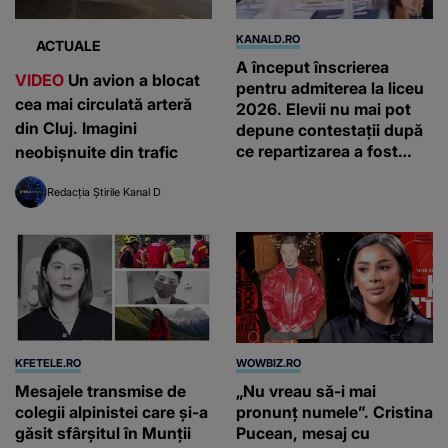
KANALD.RO
ACTUALE
A început înscrierea
VIDEO
Un avion a blocat
pentru admiterea la liceu
cea mai circulată arteră
2026. Elevii nu mai pot
din Cluj. Imagini
depune contestații după
ce repartizarea a fost
neobișnuite din trafic
finalizată
Redacția Știrile Kanal D
KFETELE.RO
WOWBIZ.RO
Mesajele transmise de
„Nu vreau să-i mai
colegii alpinistei care și-a
pronunț numele”. Cristina
găsit sfârșitul în Munții
Pucean, mesaj cu