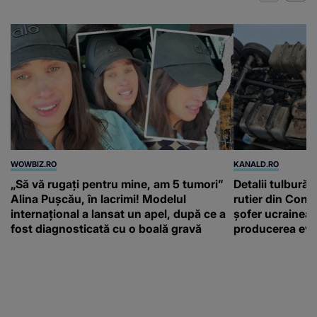
WOWBIZ.RO
KANALD.RO
„Să vă rugați pentru mine, am 5 tumori”
Detalii tulbură
Alina Pușcău, în lacrimi! Modelul
rutier din Const
internațional a lansat un apel, după ce a
șofer ucrainean
fost diagnosticată cu o boală gravă
producerea eve