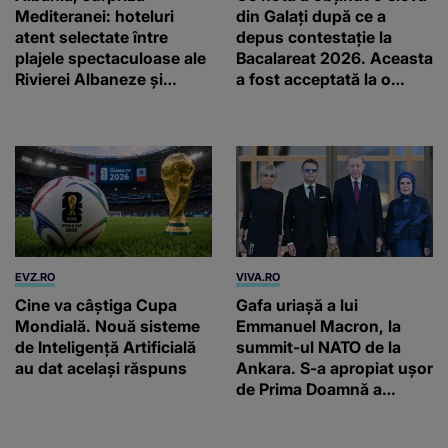
Mediteranei: hoteluri
din Galați după ce a
atent selectate între
depus contestație la
plajele spectaculoase ale
Bacalareat 2026. Aceasta
Rivierei Albaneze și
a fost acceptată la o
farmecul autentic al
facultate din Milano
Adriaticii
EVZ.RO
VIVA.RO
Cine va câștiga Cupa
Gafa uriașă a lui
Mondială. Nouă sisteme
Emmanuel Macron, la
de Inteligență Artificială
summit-ul NATO de la
au dat același răspuns
Ankara. S-a apropiat ușor
de Prima Doamnă a
Turciei, iar ce-a urmat e
subiectul care face