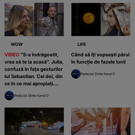
WOW
LIFE
VIDEO
”S-a îndrăgostit,
Când să îți vopsești părul
vrea să te ia acasă”. Julia,
în funcție de fazele lunii
confuză în fața gesturilor
Redacția Știrile Kanal D
lui Sebastian. Cei doi, din
ce în ce mai apropiați.
Moldo a observat totul
Redacția Știrile Kanal D