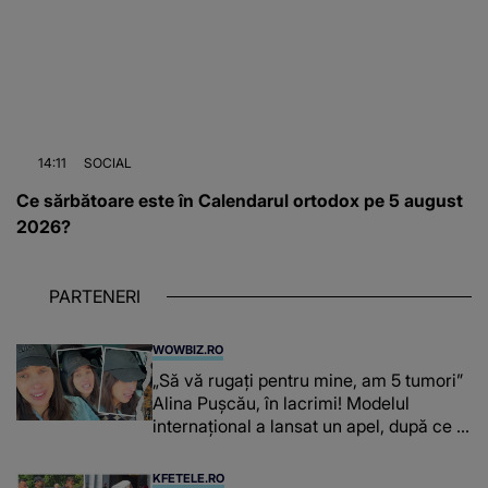
14:11
SOCIAL
Ce sărbătoare este în Calendarul ortodox pe 5 august
2026?
PARTENERI
WOWBIZ.RO
„Să vă rugați pentru mine, am 5 tumori”
Alina Pușcău, în lacrimi! Modelul
internațional a lansat un apel, după ce a
fost diagnosticată cu o boală gravă
KFETELE.RO