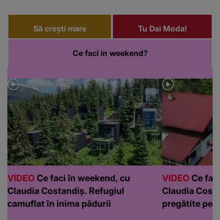
Să crești mare
Tu Dai Moda!
Ce faci in weekend?
VIDEO
Ce faci în weekend, cu
VIDEO
Ce faci
Claudia Costandiș. Refugiul
Claudia Costa
camuflat în inima pădurii
pregătite pen