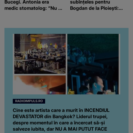
Bucegi. Antonia era
subînțeles pentru
medic stomatolog: “Nu te
Bogdan de la Ploiești:
vom uita niciodată!”
„Să-i dea Dumnezeu
după suflet”
RADIOIMPULS.RO
Cine este artista care a murit în INCENDIUL
DEVASTATOR din Bangkok? Liderul trupei,
despre momentul în care a încercat să-și
salveze iubita, dar NU A MAI PUTUT FACE