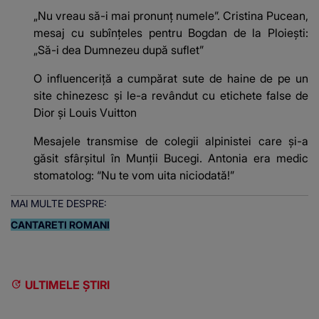
„Nu vreau să-i mai pronunț numele”. Cristina Pucean,
mesaj cu subînțeles pentru Bogdan de la Ploiești:
„Să-i dea Dumnezeu după suflet”
O influenceriță a cumpărat sute de haine de pe un
site chinezesc și le-a revândut cu etichete false de
Dior și Louis Vuitton
Mesajele transmise de colegii alpinistei care și-a
găsit sfârșitul în Munții Bucegi. Antonia era medic
stomatolog: “Nu te vom uita niciodată!”
MAI MULTE DESPRE:
CANTARETI ROMANI
ULTIMELE ȘTIRI