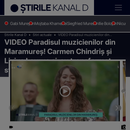
Gabi Mureșan
Mojtaba Khamenei
Siegfried Muresan
Ilie Bolojan
Nicușo
Stirile Kanal D
Stiri actuale
VIDEO Paradisul muzicienilor din
VIDEO Paradisul muzicienilor din
Maramureș! Carmen Chindriș și Livius
Lauruc și-au transformat studioul
Maramureș! Carmen Chindriș și
Livius Lauruc și-au transformat
studioul