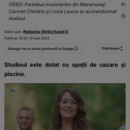
VIDEO: Paradisul muzicienilor din Maramureș!
Para
Carmen Chindriș și Livius Lauruc și-au transformat
(Sur
studioul
Redacția Știrile Kanal D
Editor web:
Publicat:
16:33, 10 iulie 2024
Distribuie
Adaugă-ne ca sursă preferată în Google
Studioul este dotat cu spații de cazare și
piscine.