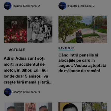
Redacția Știrile Kanal D
Redacția Știrile Kanal D
KANALD.RO
ACTUALE
Când intră pensiile și
Adi și Adina sunt soții
alocațiile pe card în
morți în accidentul de
august. Vestea așteptată
motor, în Bihor. Edi, fiul
de milioane de români
lor de doar 5 anișori, va
crește fără mamă și tată:
„Inimile noastre plâng. Nu
Redacția Știrile Kanal D
vă vom uita niciodată”