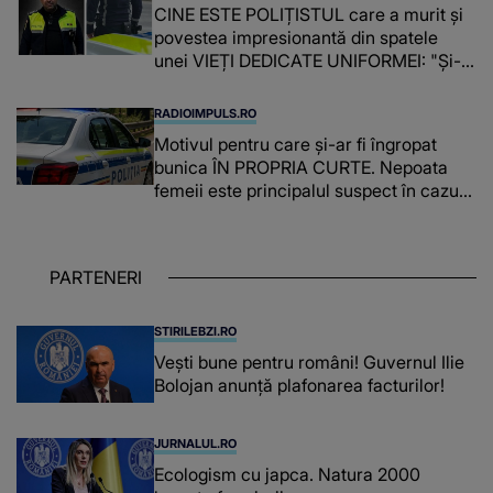
CINE ESTE POLIȚISTUL care a murit și
povestea impresionantă din spatele
unei VIEȚI DEDICATE UNIFORMEI: "Și-a
îndeplinit misiunile cu responsabilitate,
iar în relația cu colegii a fost un sprijin,
RADIOIMPULS.RO
un sfătuitor și un..."
Motivul pentru care și-ar fi îngropat
bunica ÎN PROPRIA CURTE. Nepoata
femeii este principalul suspect în cazul
din Galați, iar DETALIUL DESCOPERIT
DE ANCHETATORI a șocat localnicii
PARTENERI
STIRILEBZI.RO
Vești bune pentru români! Guvernul Ilie
Bolojan anunță plafonarea facturilor!
JURNALUL.RO
Ecologism cu japca. Natura 2000