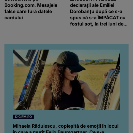
Booking.com. Mesajele
declarații ale Emiliei
false care fură datele
Dorobanțu după ce s-a
cardului
spus că s-a ÎMPĂCAT cu
fostul soț, la trei luni de
când au divorțat. Ce-a
putut să spună frumoasa
artistă i-a lăsat MASCĂ
pe toți. De data aceasta,
chiar a rupt tăcerea:
”Poate că aveam să ne
spunem, să ne...”
DIGIFM.RO
Mihaela Rădulescu, copleşită de emoţii în locul
în care a murit Felix Baumgartner. Ce s-a