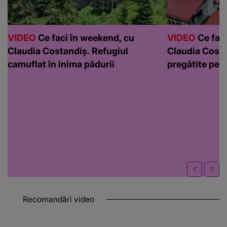
VIDEO
Ce faci în weekend, cu
VIDEO
Ce faci
Claudia Costandiș. Refugiul
Claudia Costa
camuflat în inima pădurii
pregătite pen
Recomandări video