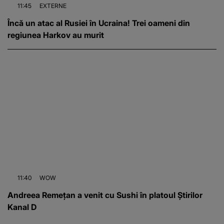
11:45
EXTERNE
Încă un atac al Rusiei în Ucraina! Trei oameni din
regiunea Harkov au murit
11:40
WOW
Andreea Remețan a venit cu Sushi în platoul Știrilor
Kanal D