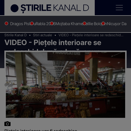
Dragos Pislaru
Rabla 2026
Mojtaba Khamenei
Ilie Bolojan
Nicușor Dan
Stirile Kanal D
Stiri actuale
VIDEO - Piețele interioare se redeschid
VIDEO - Piețele interioare se
după o lună, spun autoritățile
redeschid după o lună, spun
autoritățile