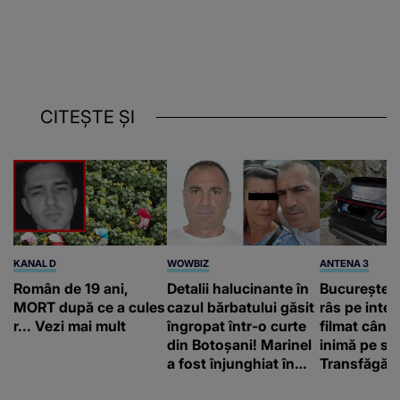
CITEȘTE ȘI
KANAL D
WOWBIZ
ANTENA 3
Român de 19 ani,
Detalii halucinante în
Bucureștean
MORT după ce a cules
cazul bărbatului găsit
râs pe inter
r... Vezi mai mult
îngropat într-o curte
filmat când
din Botoșani! Marinel
inimă pe st
a fost înjunghiat în
Transfăgăr
inimă, iar concubina
„Anna, ține-