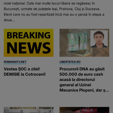
nivel național. Cele mai multe locuri libere se regăsesc în
București, urmate de județele Iași, Prahova, Cluj și Suceava.
Elevii care nu au fost repartizați încă mai au o șansă în etapa a
doua...
ROMANIATV.NET
LIBERTATEA.RO
Vestea ȘOC a zilei!
Procurorii DNA au găsit
DEMISIE la Cotroceni!
500.000 de euro cash
acasă la directorul
general al Uzinei
Mecanice Plopeni, dar și
două ceasuri Patek
Philippe și Rolex