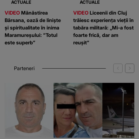
ACTUALE
ACTUALE
VIDEO
Mănăstirea
VIDEO
Liceenii din Cluj
Bârsana, oază de liniște
trăiesc experiența vieții în
și spiritualitate în inima
tabăra militară: „Mi-a fost
Maramureșului: ”Totul
foarte frică, dar am
este superb”
reușit”
Parteneri