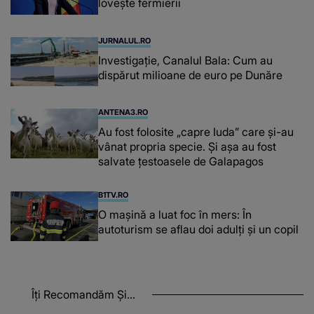
lovește fermierii
JURNALUL.RO
Investigație, Canalul Bala: Cum au
dispărut milioane de euro pe Dunăre
ANTENA3.RO
Au fost folosite „capre Iuda” care și-au
vânat propria specie. Și așa au fost
salvate țestoasele de Galapagos
B1TV.RO
O maşină a luat foc în mers: În
autoturism se aflau doi adulți și un copil
Îți Recomandăm Și...