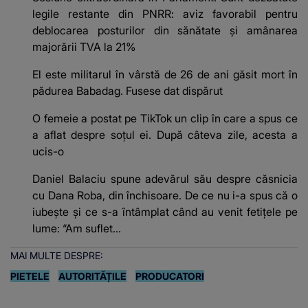
legile restante din PNRR: aviz favorabil pentru
deblocarea posturilor din sănătate și amânarea
majorării TVA la 21%
El este militarul în vârstă de 26 de ani găsit mort în
pădurea Babadag. Fusese dat dispărut
O femeie a postat pe TikTok un clip în care a spus ce
a aflat despre soțul ei. După câteva zile, acesta a
ucis-o
Daniel Balaciu spune adevărul său despre căsnicia
cu Dana Roba, din închisoare. De ce nu i-a spus că o
iubește și ce s-a întâmplat când au venit fetițele pe
lume: “Am suflet...
MAI MULTE DESPRE:
PIETELE
AUTORITĂȚILE
PRODUCATORI