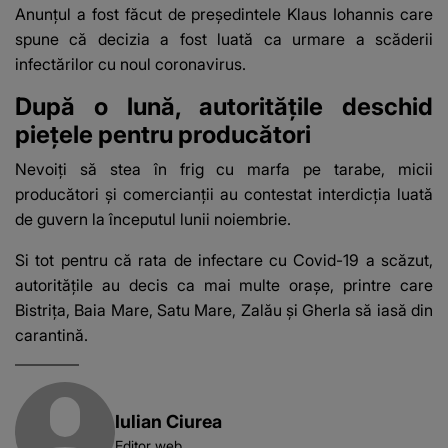
lui se numără printre
acasă”
Anunțul a fost făcut de președintele Klaus Iohannis care
suspecți
spune că decizia a fost luată ca urmare a scăderii
infectărilor cu noul coronavirus.
După o lună, autoritățile deschid
piețele pentru producători
Nevoiți să stea în frig cu marfa pe tarabe, micii
producători şi comercianţii au contestat interdicţia luată
de guvern la începutul lunii noiembrie.
Si tot pentru că rata de infectare cu Covid-19 a scăzut,
autoritățile au decis ca mai multe orașe, printre care
Bistriţa, Baia Mare, Satu Mare, Zalău şi Gherla să iasă din
carantină.
Iulian Ciurea
Editor web