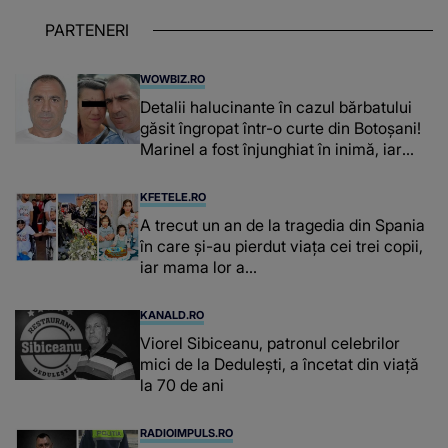
PARTENERI
WOWBIZ.RO
Detalii halucinante în cazul bărbatului
găsit îngropat într-o curte din Botoșani!
Marinel a fost înjunghiat în inimă, iar
concubina lui se numără printre
suspecți
KFETELE.RO
A trecut un an de la tragedia din Spania
în care și-au pierdut viața cei trei copii,
iar mama lor a…
KANALD.RO
Viorel Sibiceanu, patronul celebrilor
mici de la Dedulești, a încetat din viață
la 70 de ani
RADIOIMPULS.RO