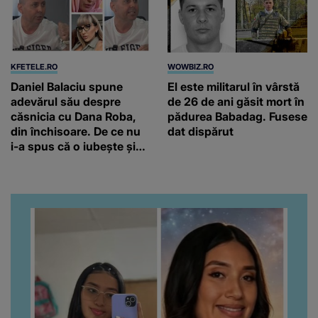
KFETELE.RO
WOWBIZ.RO
Daniel Balaciu spune
El este militarul în vârstă
adevărul său despre
de 26 de ani găsit mort în
căsnicia cu Dana Roba,
pădurea Babadag. Fusese
din închisoare. De ce nu
dat dispărut
i-a spus că o iubește și
ce s-a întâmplat când au
venit fetițele pe lume:
“Am suflet mare. Eu am
ajutat-o.”