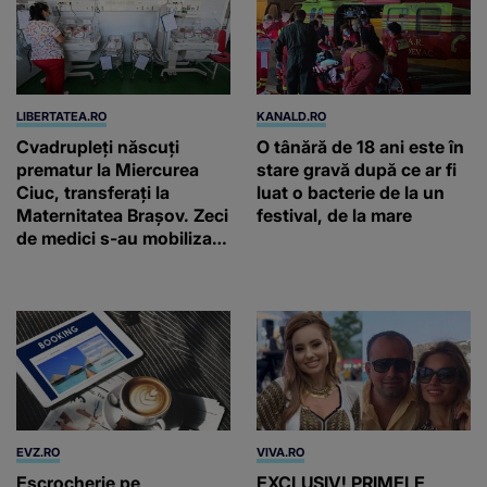
LIBERTATEA.RO
KANALD.RO
Cvadrupleți născuți
O tânără de 18 ani este în
prematur la Miercurea
stare gravă după ce ar fi
Ciuc, transferați la
luat o bacterie de la un
Maternitatea Brașov. Zeci
festival, de la mare
de medici s-au mobilizat
pentru a-i salva. Niciunul
nu cântărea mai mult de
800 grame
EVZ.RO
VIVA.RO
Escrocherie pe
EXCLUSIV! PRIMELE