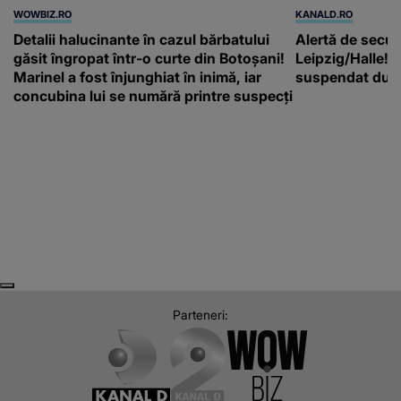
WOWBIZ.RO
KANALD.RO
Detalii halucinante în cazul bărbatului
Alertă de secur
găsit îngropat într-o curte din Botoșani!
Leipzig/Halle! T
Marinel a fost înjunghiat în inimă, iar
suspendat după
concubina lui se numără printre suspecți
Next
Previous
Parteneri: