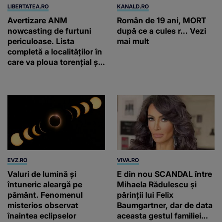
LIBERTATEA.RO
KANALD.RO
Avertizare ANM
Român de 19 ani, MORT
nowcasting de furtuni
după ce a cules r... Vezi
periculoase. Lista
mai mult
completă a localităților în
care va ploua torențial și
cu grindină
EVZ.RO
VIVA.RO
Valuri de lumină și
E din nou SCANDAL între
întuneric aleargă pe
Mihaela Rădulescu și
pământ. Fenomenul
părinții lui Felix
misterios observat
Baumgartner, dar de data
înaintea eclipselor
aceasta gestul familiei