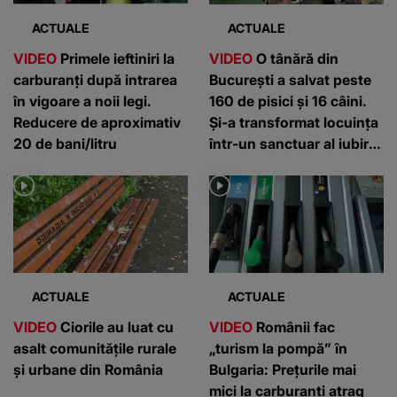
ACTUALE
ACTUALE
VIDEO
Primele ieftiniri la
VIDEO
O tânără din
carburanți după intrarea
București a salvat peste
în vigoare a noii legi.
160 de pisici și 16 câini.
Reducere de aproximativ
Și-a transformat locuința
20 de bani/litru
într-un sanctuar al iubirii
pentru animale
ACTUALE
ACTUALE
VIDEO
Ciorile au luat cu
VIDEO
Românii fac
asalt comunitățile rurale
„turism la pompă” în
și urbane din România
Bulgaria: Prețurile mai
mici la carburanți atrag