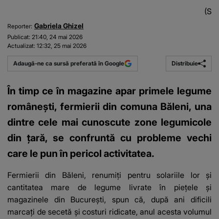
(Sur
Gabriela Ghizel
Reporter:
Publicat:
21:40, 24 mai 2026
Actualizat:
12:32, 25 mai 2026
Distribuie
Adaugă-ne ca sursă preferată în Google
În timp ce în magazine apar primele legume
românești, fermierii din comuna Băleni, una
dintre cele mai cunoscute zone legumicole
din țară, se confruntă cu probleme vechi
care le pun în pericol activitatea.
Fermierii din Băleni, renumiți pentru solariile lor și
cantitatea mare de legume livrate în piețele și
magazinele din București, spun că, după ani dificili
marcați de secetă și costuri ridicate, anul acesta volumul