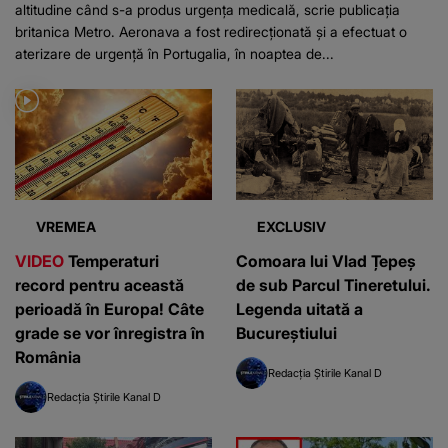
altitudine când s-a produs urgența medicală, scrie publicația
britanica Metro. Aeronava a fost redirecționată și a efectuat o
aterizare de urgență în Portugalia, în noaptea de...
VREMEA
EXCLUSIV
VIDEO
Temperaturi
Comoara lui Vlad Țepeș
record pentru această
de sub Parcul Tineretului.
perioadă în Europa! Câte
Legenda uitată a
grade se vor înregistra în
Bucureștiului
România
Redacția Știrile Kanal D
Redacția Știrile Kanal D