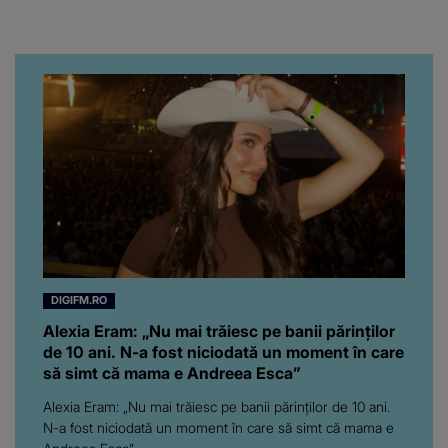
regretatului ei iubit a
înfuriat-o pe vedeta
noastră! Fostei
prezentatoare nici că-i
vine să creadă că s-a
ajuns până aici, dar e
adevărat, au făcut-o și pe
asta! Și ce a ieșit la iveală
ar fi prea mult pentru
oricine: "Cu… mine, fata
româncă...”
DIGIFM.RO
Alexia Eram: „Nu mai trăiesc pe banii părinților
de 10 ani. N-a fost niciodată un moment în care
să simt că mama e Andreea Esca”
Alexia Eram: „Nu mai trăiesc pe banii părinților de 10 ani.
N-a fost niciodată un moment în care să simt că mama e