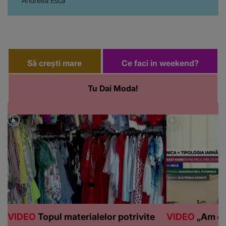
Andreea Esca”
Să crești mare
Ce faci in weekend?
Tu Dai Moda!
VIDEO
Topul materialelor potrivite
VIDEO
„Am de