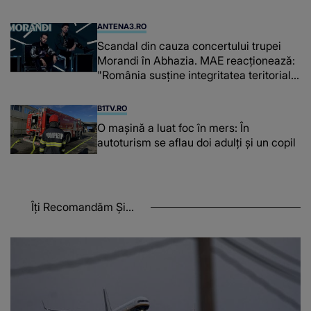
ANTENA3.RO
Scandal din cauza concertului trupei
Morandi în Abhazia. MAE reacționează:
"România susține integritatea teritorială
a Georgiei"
B1TV.RO
O maşină a luat foc în mers: În
autoturism se aflau doi adulți și un copil
Îți Recomandăm Și...