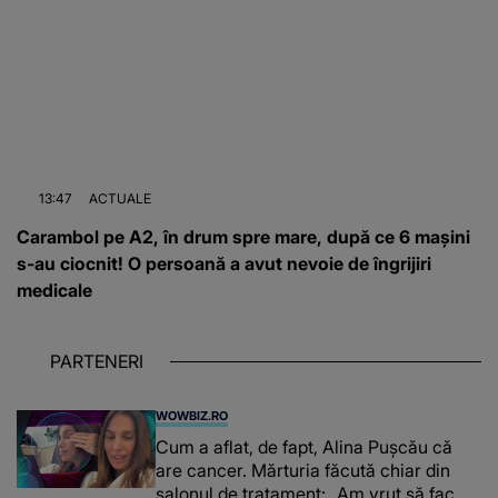
13:47
ACTUALE
Carambol pe A2, în drum spre mare, după ce 6 mașini
s-au ciocnit! O persoană a avut nevoie de îngrijiri
medicale
PARTENERI
WOWBIZ.RO
Cum a aflat, de fapt, Alina Pușcău că
are cancer. Mărturia făcută chiar din
salonul de tratament: „Am vrut să fac