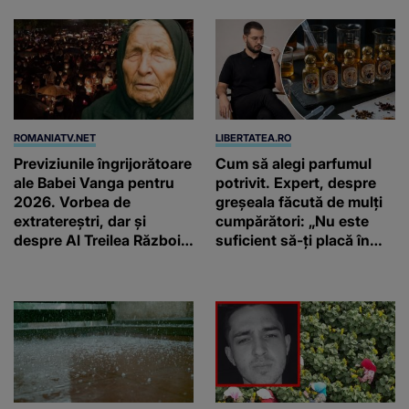
ROMANIATV.NET
LIBERTATEA.RO
Previziunile îngrijorătoare
Cum să alegi parfumul
ale Babei Vanga pentru
potrivit. Expert, despre
2026. Vorbea de
greșeala făcută de mulți
extratereștri, dar și
cumpărători: „Nu este
despre Al Treilea Război
suficient să-ți placă în
Mondial. Cât de departe
primul minut”
ar ajunge și AI-ul!