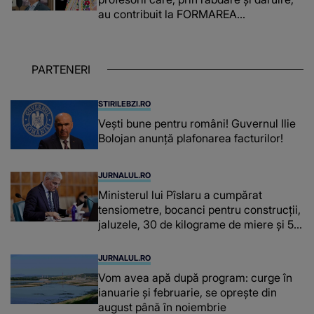
au contribuit la FORMAREA
OAMENILOR DE ASTĂZI. Ce spune
despre dascălii care lasă amprente
puternice ÎN SUFLETELE ELEVILOR,
PARTENERI
chiar și după trecerea anilor: "De
fiecare dată când..."
STIRILEBZI.RO
Vești bune pentru români! Guvernul Ilie
Bolojan anunță plafonarea facturilor!
JURNALUL.RO
Ministerul lui Pîslaru a cumpărat
tensiometre, bocanci pentru construcții,
jaluzele, 30 de kilograme de miere și 50
de kilograme de cafea
JURNALUL.RO
Vom avea apă după program: curge în
ianuarie și februarie, se oprește din
august până în noiembrie