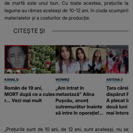
de marfă este unul bun. Cu toate acestea, prețurile la
legume au rămas aceleași de 10-12 ani, în ciuda scumpirii
materialelor și a costurilor de producție.
CITEȘTE ȘI
KANAL D
WOWBIZ
ANTENA 3
Român de 19 ani,
„Am intrat în
Țara căreia 
MORT după ce a cules
metastază” Alina
dispărut Pr
r... Vezi mai mult
Pușcău, anunț
A plecat în
cutremurător înainte
două luni și
să intre în operație!
mai întors
Vedeta a transmis un
mesaj emoționant
„Prețurile sunt de 10 ani, de 12 ani, sunt aceleași, nu se
fanilor