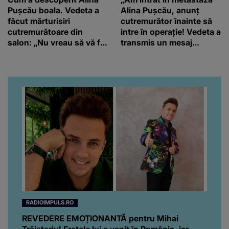
Pușcău boala. Vedeta a
Alina Pușcău, anunț
făcut mărturisiri
cutremurător înainte să
cutremurătoare din
intre în operație! Vedeta a
salon: „Nu vreau să vă fie
transmis un mesaj
milă de mine.”
emoționant fanilor
RADIOIMPULS.RO
REVEDERE EMOȚIONANTĂ pentru Mihai
Trăistariu! Fratele lui a venit în România, iar