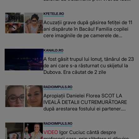
niște genuflexiuni și a început să mă
înțepe sânul”
KFETELE.RO
Acuzații grave după găsirea fetiței de 11
ani dispărute în Bacău! Familia copilei
cere imaginile de pe camerele de
supraveghere: „Nu s-a mai dus sora
mea...”
KANALD.RO
A fost găsit trupul lui Ionuț, tânărul de 23
de ani care s-a răsturnat cu skijetul la
Dubova. Era căutat de 2 zile
RADIOIMPULS.RO
Apropiații Danielei Florea SCOT LA
IVEALĂ DETALII CUTREMURĂTOARE
după arestarea fostului ei partener.
PRIN CE A FOST NEVOITĂ să treacă
românca ucisă în Italia și ascunsă în
RADIOIMPULS.RO
lada unui pat: " Îmi pare rău că nu am
VIDEO
Igor Cuciuc cântă despre
reușit să fac mai mult pentru ea și..."
profesorii care, prin răbdare și dăruire,