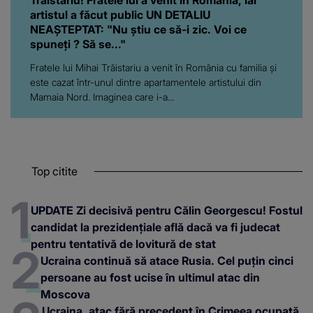
artistul a făcut public UN DETALIU
NEAȘTEPTAT: "Nu știu ce să-i zic. Voi ce
spuneți ? Să se..."
Fratele lui Mihai Trăistariu a venit în România cu familia și
este cazat într-unul dintre apartamentele artistului din
Mamaia Nord. Imaginea care i-a...
Top citite
UPDATE Zi decisivă pentru Călin Georgescu! Fostul
candidat la prezidențiale află dacă va fi judecat
pentru tentativă de lovitură de stat
Ucraina continuă să atace Rusia. Cel puțin cinci
persoane au fost ucise în ultimul atac din
Moscova
Ucraina, atac fără precedent în Crimeea ocupată