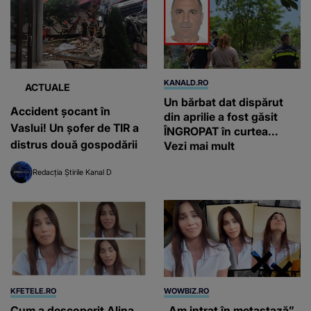
KANALD.RO
ACTUALE
Un bărbat dat dispărut
Accident șocant în
din aprilie a fost găsit
Vaslui! Un șofer de TIR a
ÎNGROPAT în curtea...
distrus două gospodării
Vezi mai mult
Redacția Știrile Kanal D
KFETELE.RO
WOWBIZ.RO
Cum a descoperit Alina
„Am intrat în metastază”