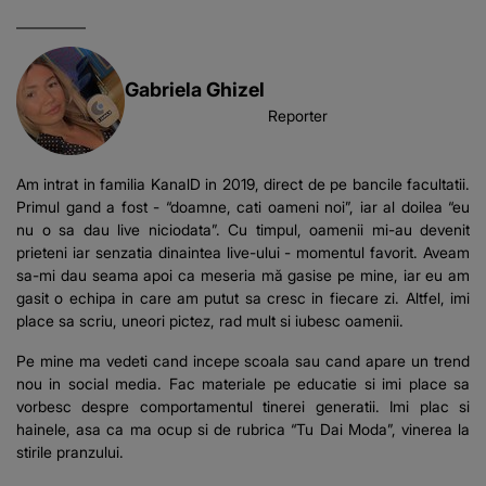
supraveghere: „Nu s-
această situație: "Îmi
a mai dus sora mea...”
e ciudă că..."
Gabriela Ghizel
Reporter
Am intrat in familia KanalD in 2019, direct de pe bancile facultatii.
Primul gand a fost - “doamne, cati oameni noi”, iar al doilea “eu
nu o sa dau live niciodata”. Cu timpul, oamenii mi-au devenit
prieteni iar senzatia dinaintea live-ului - momentul favorit. Aveam
sa-mi dau seama apoi ca meseria mă gasise pe mine, iar eu am
gasit o echipa in care am putut sa cresc in fiecare zi. Altfel, imi
place sa scriu, uneori pictez, rad mult si iubesc oamenii.
Pe mine ma vedeti cand incepe scoala sau cand apare un trend
nou in social media. Fac materiale pe educatie si imi place sa
vorbesc despre comportamentul tinerei generatii. Imi plac si
hainele, asa ca ma ocup si de rubrica “Tu Dai Moda”, vinerea la
stirile pranzului.