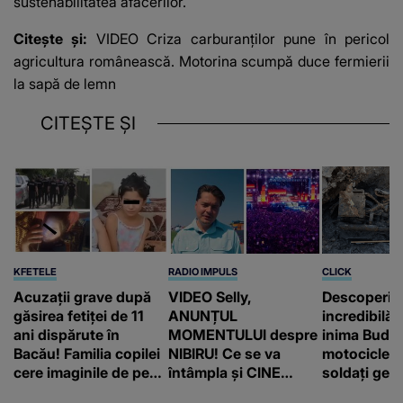
sustenabilitatea afacerilor.
Citește și:
VIDEO Criza carburanților pune în pericol
agricultura românească. Motorina scumpă duce fermierii
la sapă de lemn
CITEȘTE ȘI
KFETELE
RADIO IMPULS
CLICK
Acuzații grave după
VIDEO Selly,
Descoperir
găsirea fetiței de 11
ANUNȚUL
incredibilă 
ani dispărute în
MOMENTULUI despre
inima Budap
Bacău! Familia copilei
NIBIRU! Ce se va
motocicletă
cere imaginile de pe
întâmpla și CINE
soldați ger
camerele de
SUNT CEI VIZAȚI de
fost găsiți 