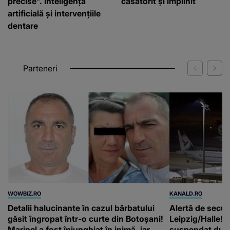
precise”. Inteligența
căsătorit și împlinit
artificială și intervențiile
dentare
Parteneri
WOWBIZ.RO
KANALD.RO
Detalii halucinante în cazul bărbatului
Alertă de secur
găsit îngropat într-o curte din Botoșani!
Leipzig/Halle! T
Marinel a fost înjunghiat în inimă, iar
suspendat după