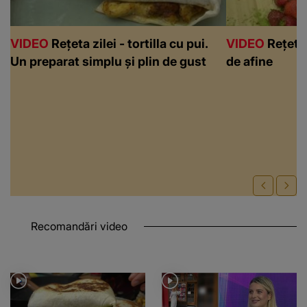
VIDEO
Rețeta zilei - tortilla cu pui.
VIDEO
Rețeta 
Un preparat simplu și plin de gust
de afine
Recomandări video