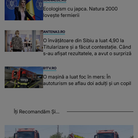
JURNALUL.RO
Ecologism cu japca. Natura 2000
lovește fermierii
ANTENA3.RO
O învățătoare din Sibiu a luat 4,90 la
Titularizare și a făcut contestație. Când
s-au afișat rezultatele, a avut o surpriză
B1TV.RO
O maşină a luat foc în mers: În
autoturism se aflau doi adulți și un copil
Îți Recomandăm Și...