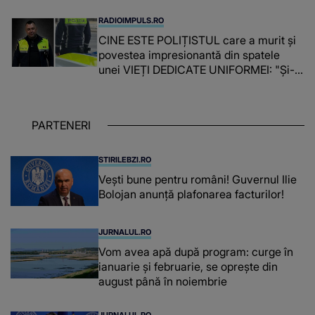
"A fost copleșitor. Pe măsură ce trece
timpul parcă..."
RADIOIMPULS.RO
CINE ESTE POLIȚISTUL care a murit și
povestea impresionantă din spatele
unei VIEȚI DEDICATE UNIFORMEI: "Și-a
îndeplinit misiunile cu responsabilitate,
iar în relația cu colegii a fost un sprijin,
un sfătuitor și un..."
PARTENERI
STIRILEBZI.RO
Vești bune pentru români! Guvernul Ilie
Bolojan anunță plafonarea facturilor!
JURNALUL.RO
Vom avea apă după program: curge în
ianuarie și februarie, se oprește din
august până în noiembrie