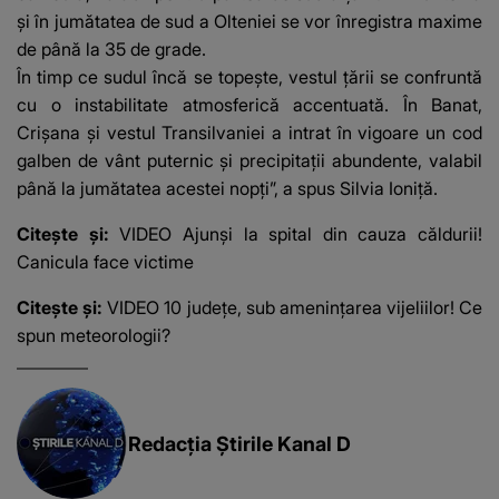
și în jumătatea de sud a Olteniei se vor înregistra maxime
de până la 35 de grade.
În timp ce sudul încă se topește, vestul țării se confruntă
cu o instabilitate atmosferică accentuată. În Banat,
Crișana și vestul Transilvaniei a intrat în vigoare un cod
galben de vânt puternic și precipitații abundente, valabil
până la jumătatea acestei nopți”, a spus Silvia Ioniță.
Citește și:
VIDEO Ajunși la spital din cauza căldurii!
Canicula face victime
Citește și:
VIDEO 10 județe, sub amenințarea vijeliilor! Ce
spun meteorologii?
Redacția Știrile Kanal D