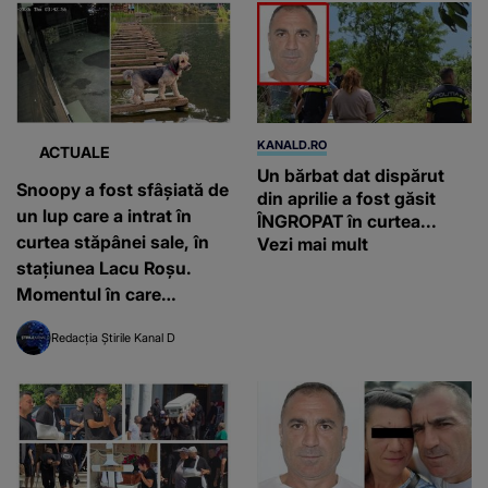
KANALD.RO
ACTUALE
Un bărbat dat dispărut
Snoopy a fost sfâșiată de
din aprilie a fost găsit
un lup care a intrat în
ÎNGROPAT în curtea...
curtea stăpânei sale, în
Vezi mai mult
stațiunea Lacu Roșu.
Momentul în care
animalul sălbatic se
Redacția Știrile Kanal D
năpustește asupra ei