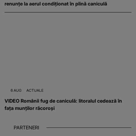
renunțe la aerul condiționat în plină caniculă
6 AUG
ACTUALE
VIDEO Românii fug de caniculă: litoralul cedează în
fața munților răcoroși
PARTENERI