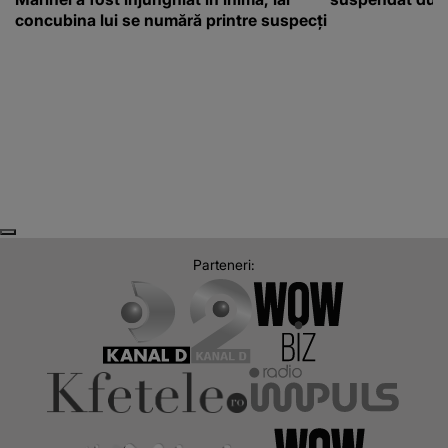
concubina lui se numără printre suspecți
Next
Previous
Parteneri: