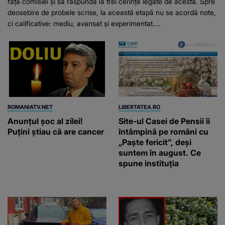
fața comisiei și să răspundă la trei cerințe legate de acesta. Spre
deosebire de probele scrise, la această etapă nu se acordă note,
ci calificative: mediu, avansat și experimentat....
ROMANIATV.NET
LIBERTATEA.RO
Anunţul şoc al zilei!
Site-ul Casei de Pensii îi
Puţini ştiau că are cancer
întâmpină pe români cu
„Paște fericit”, deși
suntem în august. Ce
spune instituția