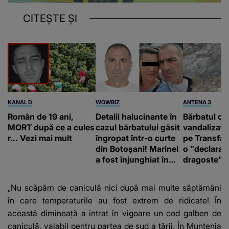
CITEȘTE ȘI
KANAL D
WOWBIZ
ANTENA 3
Român de 19 ani,
Detalii halucinante în
Bărbatul ca
MORT după ce a cules
cazul bărbatului găsit
vandalizat 
r... Vezi mai mult
îngropat într-o curte
pe Transfă
din Botoșani! Marinel
o "declaraţ
a fost înjunghiat în
dragoste" e
inimă, iar concubina
poliție și c
lui se numără printre
mediu
„Nu scăpăm de caniculă nici după mai multe săptămâni
suspecți
în care temperaturile au fost extrem de ridicate! În
această dimineață a intrat în vigoare un cod galben de
caniculă, valabil pentru partea de sud a țării. În Muntenia