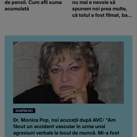
de pensii. Cum afli suma
nu mai e nevoie să
acumulată
spunem noi prea multe,
că totul a fost filmat, ba
chiar artistul și-a întrebat
iubita dacă e adevărat! Și
da, frumoasa iubită a lui
Florin Ristei e...
DIGIFM.RO
Dr. Monica Pop, noi acuzații după AVC: "Am
făcut un accident vascular în urma unei
agresiuni verbale la locul de muncă. Mi-a fost