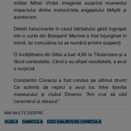
militar Mihai Vîrdol. Imaginile surprind momentul
impactului dintre motocicleta angajatului MApN și
autoturism
Detalii halucinante în cazul bărbatului găsit îngropat
într-o curte din Botoșani! Marinel a fost înjunghiat în
inimă, iar concubina lui se numără printre suspecți
O învățătoare din Sibiu a luat 4,90 la Titularizare și a
făcut contestație. Când s-au afișat rezultatele, a avut
o surpriză
Constantin Covaciu a fost condus pe ultimul drum!
Ce schimb de replici a avut loc între familia
maseurului și clubul Dinamo: “Am vrut să văd
caracterul și obrazul.”
MAI MULTE DESPRE:
VIJELII
CANICULA
COD GALBEN DE CANICULA