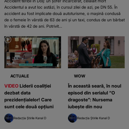
Accident teribil în Dolj: un șofer încarcerat, celălalt mort
Accidentul a avut loc astăzi, în cursul zilei de azi, pe DN 55. În
accident au fost implicate două autoturisme, o mașină condusă
de o femeie în vârstă de 63 de ani și un taxi, condus de un bărbat
în vârstă de 42 de ani. Potrivit...
ACTUALE
WOW
VIDEO
Liderii coaliției
În această seară, în noul
dezbat data
episod din serialul “O
prezidențialelor! Care
dragoste”: Nursema
sunt cele două opțiuni
iubește din nou
Redacția Știrile Kanal D
Redacția Știrile Kanal D