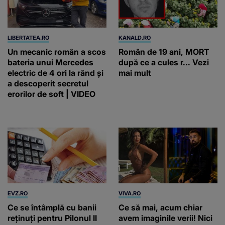
LIBERTATEA.RO
KANALD.RO
Un mecanic român a scos
Român de 19 ani, MORT
bateria unui Mercedes
după ce a cules r... Vezi
electric de 4 ori la rând și
mai mult
a descoperit secretul
erorilor de soft | VIDEO
EVZ.RO
VIVA.RO
Ce se întâmplă cu banii
Ce să mai, acum chiar
reținuți pentru Pilonul II
avem imaginile verii! Nici