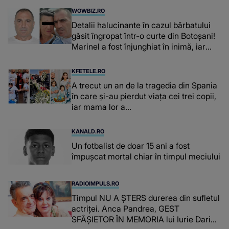
WOWBIZ.RO
Detalii halucinante în cazul bărbatului
găsit îngropat într-o curte din Botoșani!
Marinel a fost înjunghiat în inimă, iar
concubina lui se numără printre
suspecți
KFETELE.RO
A trecut un an de la tragedia din Spania
în care și-au pierdut viața cei trei copii,
iar mama lor a…
KANALD.RO
Un fotbalist de doar 15 ani a fost
împușcat mortal chiar în timpul meciului
RADIOIMPULS.RO
Timpul NU A ȘTERS durerea din sufletul
actriței. Anca Pandrea, GEST
SFÂȘIETOR ÎN MEMORIA lui Iurie Darie: