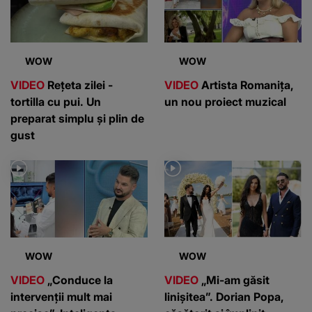
WOW
WOW
VIDEO
Rețeta zilei -
VIDEO
Artista Romanița,
tortilla cu pui. Un
un nou proiect muzical
preparat simplu și plin de
gust
WOW
WOW
VIDEO
„Conduce la
VIDEO
„Mi-am găsit
intervenții mult mai
linișitea”. Dorian Popa,