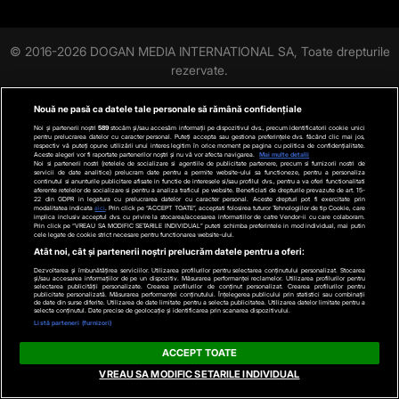
© 2016-2026 DOGAN MEDIA INTERNATIONAL SA, Toate drepturile
rezervate.
Nouă ne pasă ca datele tale personale să rămână confidențiale
Noi și partenerii noștri
589
stocăm și/sau accesăm informații pe dispozitivul dvs., precum identificatorii cookie unici
pentru prelucrarea datelor cu caracter personal. Puteți accepta sau gestiona preferințele dvs. făcând clic mai jos,
respectiv vă puteți opune utilizării unui interes legitim în orice moment pe pagina cu politica de confidențialitate.
Aceste alegeri vor fi raportate partenerilor noștri și nu vă vor afecta navigarea.
Mai multe detalii
Noi si partenerii nostri (retelele de socializare si agentiile de publicitate partenere, precum si furnizorii nostri de
servicii de date analitice) prelucram date pentru a permite website-ului sa functioneze, pentru a personaliza
continutul si anunturile publicitare afisate in functie de interesele si/sau profilul dvs., pentru a va oferi functionalitati
aferente retelelor de socializare si pentru a analiza traficul pe website. Beneficiati de drepturile prevazute de art. 15-
22 din GDPR in legatura cu prelucrarea datelor cu caracter personal. Aceste drepturi pot fi exercitate prin
modalitatea indicata
aici
. Prin click pe “ACCEPT TOATE”, acceptati folosirea tuturor Tehnologiilor de tip Cookie, care
implica inclusiv acceptul dvs. cu privire la stocarea/accesarea informatiilor de catre Vendor-ii cu care colaboram.
Prin click pe “VREAU SA MODIFIC SETARILE INDIVIDUAL” puteti schimba preferintele in mod individual, mai putin
cele legate de cookie strict necesare pentru functionarea website-ului.
Atât noi, cât și partenerii noștri prelucrăm datele pentru a oferi:
Dezvoltarea și îmbunătățirea serviciilor. Utilizarea profilurilor pentru selectarea conținutului personalizat. Stocarea
și/sau accesarea informațiilor de pe un dispozitiv. Măsurarea performanței reclamelor. Utilizarea profilurilor pentru
selectarea publicității personalizate. Crearea profilurilor de conținut personalizat. Crearea profilurilor pentru
publicitate personalizată. Măsurarea performanței conținutului. Înțelegerea publicului prin statistici sau combinații
de date din surse diferite. Utilizarea de date limitate pentru a selecta publicitatea. Utilizarea datelor limitate pentru a
selecta conținutul. Date precise de geolocație și identificarea prin scanarea dispozitivului.
Listă parteneri (furnizori)
ACCEPT TOATE
VREAU SA MODIFIC SETARILE INDIVIDUAL