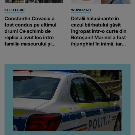
KFETELE.RO
WOWBIZ.RO
Constantin Covaciu a
Detalii halucinante în
fost condus pe ultimul
cazul bărbatului găsit
drum! Ce schimb de
îngropat într-o curte din
replici a avut loc între
Botoșani! Marinel a fost
familia maseurului și
înjunghiat în inimă, iar
clubul Dinamo: “Am vrut
concubina lui se numără
să văd caracterul și
printre suspecți
obrazul.”