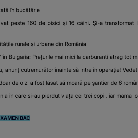
zată în bucătărie
t peste 160 de pisici și 16 câini. Și-a transformat lo
tățile rurale și urbane din România
n Bulgaria: Prețurile mai mici la carburanți atrag tot ma
, anunț cutremurător înainte să intre în operație! Vede
oar de o zi a fost lăsat să moară pe şantier de 6 româ
ia în care și-au pierdut viața cei trei copii, iar mama l
EXAMEN BAC