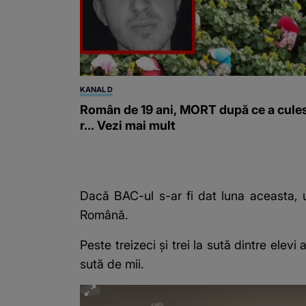
KANAL D
Român de 19 ani, MORT după ce a cule
r... Vezi mai mult
Dacă BAC-ul s-ar fi dat luna aceasta, un
Română.
Peste treizeci și trei la sută dintre elev
sută de mii.