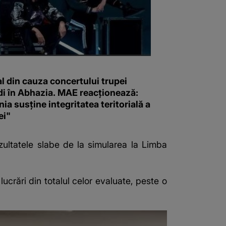
l din cauza concertului trupei
i în Abhazia. MAE reacționează:
a susține integritatea teritorială a
ei"
ezultatele slabe de la simularea la Limba
lucrări din totalul celor evaluate, peste o