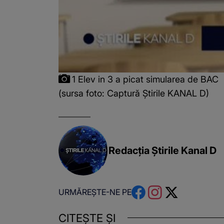
1 Elev in 3 a picat simularea de BAC
(sursa foto: Captură Știrile KANAL D)
Redacția Știrile Kanal D
URMĂREȘTE-NE PE
CITEȘTE ȘI