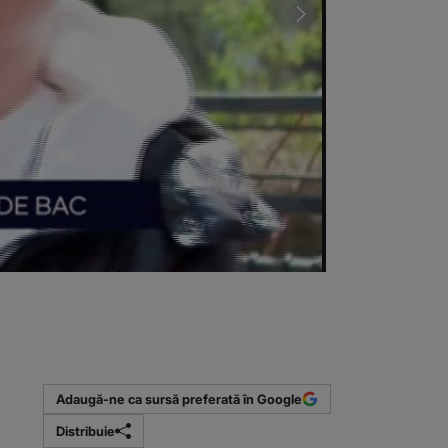
1 din 2 | VIDE
(Sursa foto: P
Adaugă-ne ca sursă preferată în Google
Distribuie