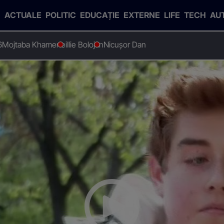
ACTUALE
POLITIC
EDUCAȚIE
EXTERNE
LIFE
TECH
AU
6
Mojtaba Khamenei
Ilie Bolojan
Nicușor Dan
a picat simularea de BAC
rei a picat simularea de BA