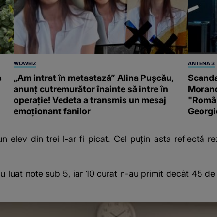
WOWBIZ
ANTENA 3
s
„Am intrat în metastază” Alina Pușcău,
Scanda
anunț cutremurător înainte să intre în
Morand
operație! Vedeta a transmis un mesaj
"Români
emoționant fanilor
Georgi
 elev din trei l-ar fi picat. Cel puțin asta reflectă r
i au luat note sub 5, iar 10 curat n-au primit decât 45 de 