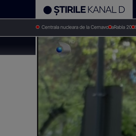
Centrala nucleara de la Cernavoda
Rabla 202
Stirile Kanal D
Stiri actuale
VIDEO Un elev din trei 
VIDEO Un elev din t