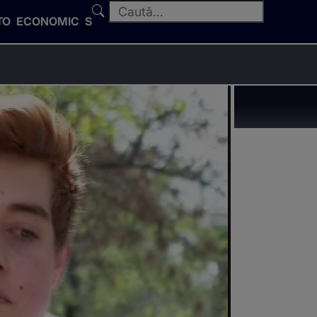
TO
ECONOMIC
SPORT
C