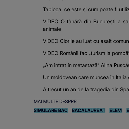
Tapioca: ce este și cum poate fi utili
VIDEO O tânără din București a salva
animale
VIDEO Ciorile au luat cu asalt comuni
VIDEO Românii fac „turism la pompă” î
„Am intrat în metastază” Alina Pușcău
Un moldovean care muncea în Italia d
A trecut un an de la tragedia din Span
MAI MULTE DESPRE:
SIMULARE BAC
BACALAUREAT
ELEVI