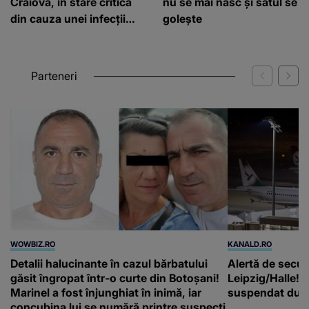
Craiova, în stare critică
nu se mai nasc și satul se
din cauza unei infecții
golește
rare
Parteneri
WOWBIZ.RO
KANALD.RO
Detalii halucinante în cazul bărbatului
Alertă de secur
găsit îngropat într-o curte din Botoșani!
Leipzig/Halle! T
Marinel a fost înjunghiat în inimă, iar
suspendat după
concubina lui se numără printre suspecți