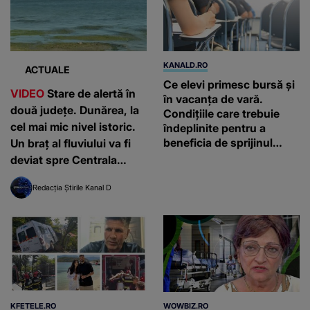
KANALD.RO
ACTUALE
Ce elevi primesc bursă și
VIDEO
Stare de alertă în
în vacanța de vară.
două județe. Dunărea, la
Condițiile care trebuie
cel mai mic nivel istoric.
îndeplinite pentru a
beneficia de sprijinul
Un braț al fluviului va fi
financiar
deviat spre Centrala
Nucleară Cernavodă
Redacția Știrile Kanal D
KFETELE.RO
WOWBIZ.RO