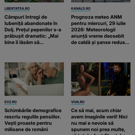
LIBERTATEA.RO
KANALD.RO
Câmpuri întregi de
Prognoza meteo ANM
lubeniță abandonate în
pentru miercuri, 29 iulie
Dolj. Prețul pepenilor s-a
2026: Meteorologii
prăbușit dramatic: „Mai
anunță vreme deosebit
bine îi lăsăm să
de caldă și șanse reduse
putrezească”
de precipitații
EVZ.RO
VIVA.RO
Schimbările demografice
Ce să mai, acum chiar
rescriu regulile pensiilor.
avem imaginile verii! Nici
Vești proaste pentru
nu mai e nevoie să
milioane de români
spunem noi prea multe,