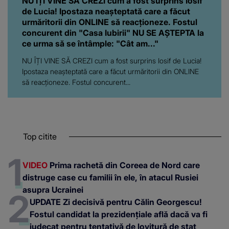
NU ÎȚI VINE SĂ CREZI cum a fost surprins Iosif
de Lucia! Ipostaza neașteptată care a făcut
urmăritorii din ONLINE să reacționeze. Fostul
concurent din "Casa Iubirii" NU SE AȘTEPTA la
ce urma să se întâmple: "Cât am..."
NU ÎȚI VINE SĂ CREZI cum a fost surprins Iosif de Lucia!
Ipostaza neașteptată care a făcut urmăritorii din ONLINE
să reacționeze. Fostul concurent...
Top citite
VIDEO
Prima rachetă din Coreea de Nord care
distruge case cu familii în ele, în atacul Rusiei
asupra Ucrainei
UPDATE Zi decisivă pentru Călin Georgescu!
Fostul candidat la prezidențiale află dacă va fi
judecat pentru tentativă de lovitură de stat