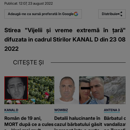
Publicat:
12:07, 23 august 2022
Distribuie
Adaugă-ne ca sursă preferată în Google
Stirea "Vijelii și vreme extremă în țară"
difuzata in cadrul Stirilor KANAL D din 23 08
2022
CITEȘTE ȘI
KANAL D
WOWBIZ
ANTENA 3
Român de 19 ani,
Detalii halucinante în
Bărbatul ca
MORT după ce a cules
cazul bărbatului găsit
vandalizat 