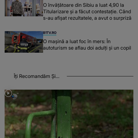
O învățătoare din Sibiu a luat 4,90 la
Titularizare și a făcut contestație. Când
s-au afișat rezultatele, a avut o surpriză
B1TV.RO
O maşină a luat foc în mers: În
autoturism se aflau doi adulți și un copil
Îți Recomandăm Și...