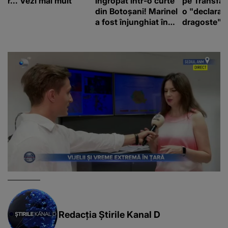
r... Vezi mai mult
îngropat într-o curte
pe Transfă
din Botoșani! Marinel
o "declaraţ
a fost înjunghiat în
dragoste" e
inimă, iar concubina
poliție și c
lui se numără printre
mediu
suspecți
Redacția Știrile Kanal D