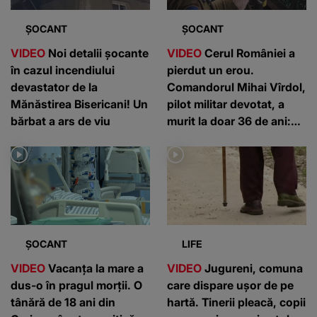
ȘOCANT
ȘOCANT
VIDEO
Noi detalii șocante
VIDEO
Cerul României a
în cazul incendiului
pierdut un erou.
devastator de la
Comandorul Mihai Vîrdol,
Mănăstirea Bisericani! Un
pilot militar devotat, a
bărbat a ars de viu
murit la doar 36 de ani:
”Un om de nota 10”
ȘOCANT
LIFE
VIDEO
Vacanța la mare a
VIDEO
Jugureni, comuna
dus-o în pragul morții. O
care dispare ușor de pe
tânără de 18 ani din
hartă. Tinerii pleacă, copii