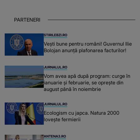
îndeplinit misiunile cu responsabilitate,
iar în relația cu colegii a fost un sprijin,
un sfătuitor și un..."
PARTENERI
STIRILEBZI.RO
Vești bune pentru români! Guvernul Ilie
Bolojan anunță plafonarea facturilor!
JURNALUL.RO
Vom avea apă după program: curge în
ianuarie și februarie, se oprește din
august până în noiembrie
JURNALUL.RO
Ecologism cu japca. Natura 2000
lovește fermierii
ANTENA3.RO