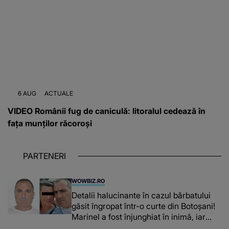
6 AUG
ACTUALE
VIDEO Românii fug de caniculă: litoralul cedează în
fața munților răcoroși
PARTENERI
WOWBIZ.RO
Detalii halucinante în cazul bărbatului
găsit îngropat într-o curte din Botoșani!
Marinel a fost înjunghiat în inimă, iar
concubina lui se numără printre