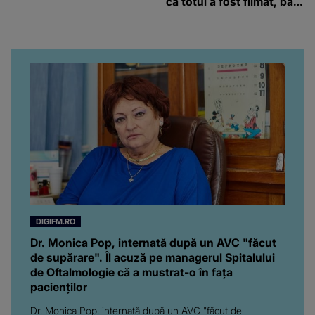
că totul a fost filmat, ba
chiar artistul și-a întrebat
iubita dacă e adevărat! Și
da, frumoasa iubită a lui
Florin Ristei e...
DIGIFM.RO
Dr. Monica Pop, internată după un AVC "făcut
de supărare". Îl acuză pe managerul Spitalului
de Oftalmologie că a mustrat-o în fața
pacienților
Dr. Monica Pop, internată după un AVC "făcut de