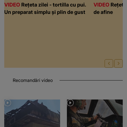
VIDEO
Rețeta zilei - tortilla cu pui.
VIDEO
Rețeta 
Un preparat simplu și plin de gust
de afine
Recomandări video