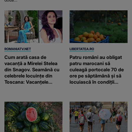
ROMANIATV.NET
LIBERTATEA.RO
Cum arată casa de
Patru români au obligat
vacanță a Mirelei Stelea
patru marocani să
din Snagov. Seamănă cu
culeagă portocale 70 de
celebrele locuințe din
ore pe săptămână și să
Toscana: Vacanţele
locuiască în condiții
petrecute în Spania, Italia
inumane, în Sicilia
şi Grecia şi-au pus
amprenta