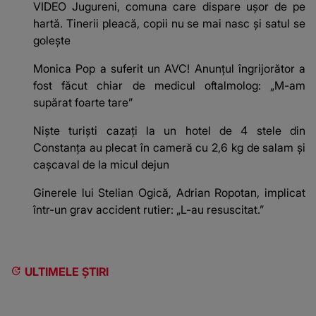
VIDEO Jugureni, comuna care dispare ușor de pe
hartă. Tinerii pleacă, copii nu se mai nasc și satul se
golește
Monica Pop a suferit un AVC! Anunțul îngrijorător a
fost făcut chiar de medicul oftalmolog: „M-am
supărat foarte tare”
Niște turiști cazați la un hotel de 4 stele din
Constanța au plecat în cameră cu 2,6 kg de salam și
cașcaval de la micul dejun
Ginerele lui Stelian Ogică, Adrian Ropotan, implicat
într-un grav accident rutier: „L-au resuscitat.”
ULTIMELE ȘTIRI