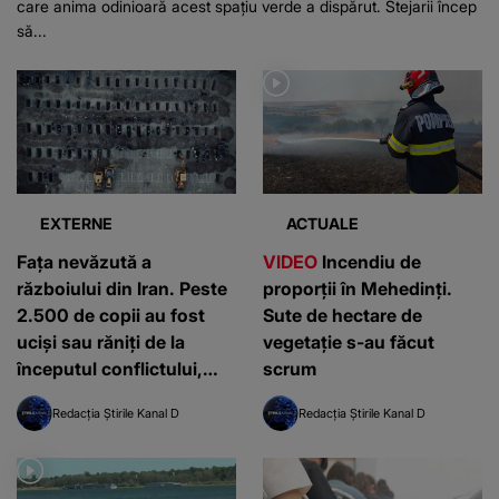
care anima odinioară acest spațiu verde a dispărut. Stejarii încep
să...
EXTERNE
ACTUALE
Fața nevăzută a
VIDEO
Incendiu de
războiului din Iran. Peste
proporții în Mehedinți.
2.500 de copii au fost
Sute de hectare de
uciși sau răniți de la
vegetație s-au făcut
începutul conflictului,
scrum
potrivit UNICEF
Redacția Știrile Kanal D
Redacția Știrile Kanal D