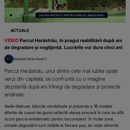
ACTUALE
VIDEO
Parcul Herăstrău, în pragul reabilitării după ani
de degradare și neglijență. Lucrările vor dura cinci ani
Redacția Știrile Kanal D
Parcul Herăstrău, unul dintre cele mai iubite spații
verzi din capitală, se confruntă cu o imagine
dezolantă după ani întregi de degradare și proiecte
amânate.
Aleile distruse, băncile vandalizate și prezența a 18 modele
diferite de coșuri de gunoi reflectă starea precară în care se află
acum parcul emblematic pentru bucureșteni. În multe zone,
urmele degradării sunt vizibile la fiecare pas, iar viața vibrantă