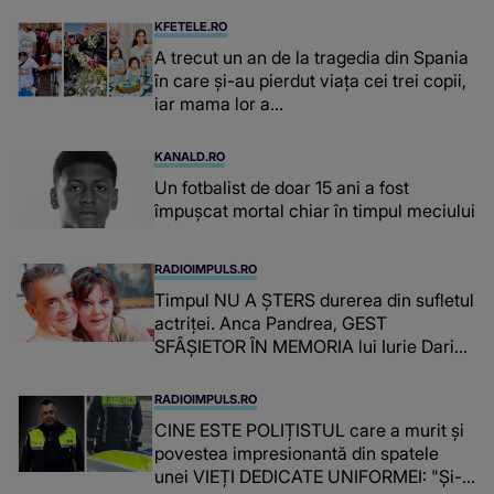
suspecți
KFETELE.RO
A trecut un an de la tragedia din Spania
în care și-au pierdut viața cei trei copii,
iar mama lor a…
KANALD.RO
Un fotbalist de doar 15 ani a fost
împușcat mortal chiar în timpul meciului
RADIOIMPULS.RO
Timpul NU A ȘTERS durerea din sufletul
actriței. Anca Pandrea, GEST
SFÂȘIETOR ÎN MEMORIA lui Iurie Darie:
"A fost copleșitor. Pe măsură ce trece
timpul parcă..."
RADIOIMPULS.RO
CINE ESTE POLIȚISTUL care a murit și
povestea impresionantă din spatele
unei VIEȚI DEDICATE UNIFORMEI: "Și-a