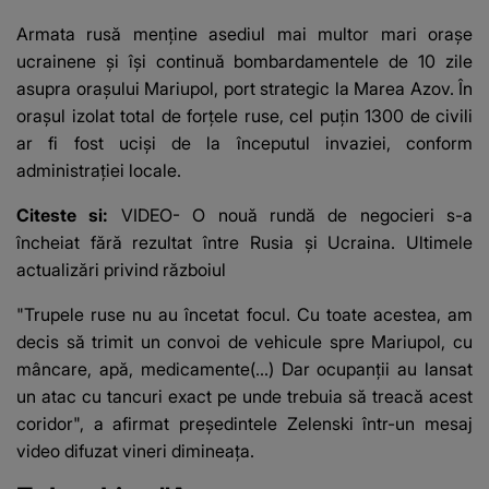
Armata rusă menţine
asediul mai multor mari oraşe
ucrainene
şi îşi continuă bombardamentele de 10 zile
asupra orașului Mariupol, port strategic la Marea Azov. În
orașul izolat total de forțele ruse, cel puțin 1300 de civili
ar fi fost uciși de la începutul invaziei, conform
administrației locale.
Citeste si:
VIDEO- O nouă rundă de negocieri s-a
încheiat fără rezultat între Rusia și Ucraina. Ultimele
actualizări privind războiul
"Trupele ruse nu au încetat focul. Cu toate acestea, am
decis să trimit un convoi de vehicule spre Mariupol, cu
mâncare, apă, medicamente(...) Dar ocupanţii au lansat
un atac cu tancuri exact pe unde trebuia să treacă acest
coridor",
a afirmat președintele Zelenski într-un mesaj
video
difuzat vineri dimineața.