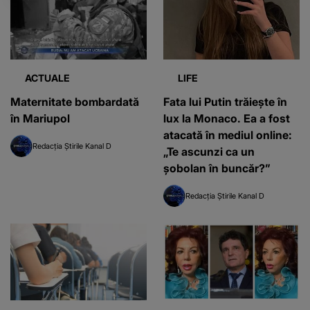
ACTUALE
LIFE
Maternitate bombardată
Fata lui Putin trăiește în
în Mariupol
lux la Monaco. Ea a fost
atacată în mediul online:
Redacția Știrile Kanal D
„Te ascunzi ca un
șobolan în buncăr?”
Redacția Știrile Kanal D