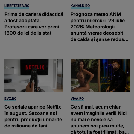
LIBERTATEA.RO
KANALD.RO
Prima de carieră didactică
Prognoza meteo ANM
a fost adoptată.
pentru miercuri, 29 iulie
Profesorii care vor primi
2026: Meteorologii
1500 de lei de la stat
anunță vreme deosebit
de caldă și șanse reduse
de precipitații
EVZ.RO
VIVA.RO
Ce seriale apar pe Netflix
Ce să mai, acum chiar
în august. Sezoane noi
avem imaginile verii! Nici
pentru producții urmărite
nu mai e nevoie să
de milioane de fani
spunem noi prea multe,
că totul a fost filmat, ba