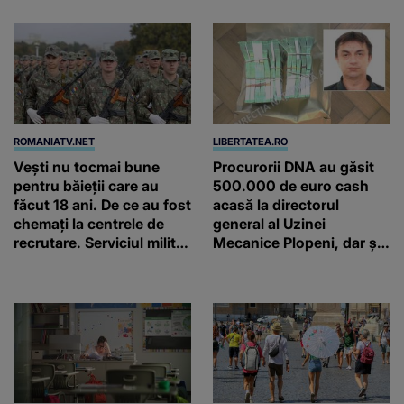
ROMANIATV.NET
LIBERTATEA.RO
Vești nu tocmai bune
Procurorii DNA au găsit
pentru băieții care au
500.000 de euro cash
făcut 18 ani. De ce au fost
acasă la directorul
chemați la centrele de
general al Uzinei
recrutare. Serviciul militar
Mecanice Plopeni, dar și
obligatoriu NU a fost
două ceasuri Patek
ANULAT în România!
Philippe și Rolex