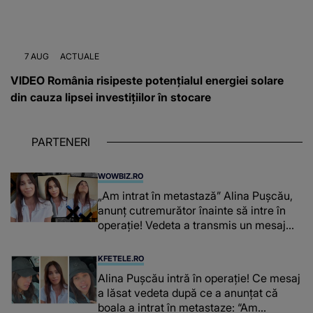
7 AUG
ACTUALE
VIDEO România risipeste potențialul energiei solare
din cauza lipsei investițiilor în stocare
PARTENERI
WOWBIZ.RO
„Am intrat în metastază” Alina Pușcău,
anunț cutremurător înainte să intre în
operație! Vedeta a transmis un mesaj
emoționant fanilor
KFETELE.RO
Alina Pușcău intră în operație! Ce mesaj
a lăsat vedeta după ce a anunțat că
boala a intrat în metastaze: “Am