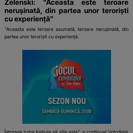
Zelenski: "Aceasta este teroare
neruşinată, din partea unor terorişti
cu experienţă"
"Aceasta este teroare asumată, teroare neruşinată, din
partea unor terorişti cu experienţă.
Întreaga lume trebuie să ştie asta", a continuat Volodimir