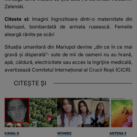
Zelenski.
Citeste si:
Imagini îngrozitoare dintr-o maternitate din
Mariupol, bombardată de armata rusească. Femeile
aleargă rănite pe scări
Situația umanitară din Mariupol devine „din ce în ce mai
gravă și disperată”- sute de mii de oameni nu au hrană,
apă, căldură, electricitate sau acces la îngrijire medicală,
avertizează Comitetul Internațional al Crucii Roșii (CICR).
CITEȘTE ȘI
KANAL D
WOWBIZ
ANTENA 3