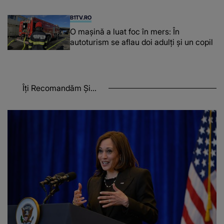
închisoarea
B1TV.RO
O maşină a luat foc în mers: În
autoturism se aflau doi adulți și un copil
Îți Recomandăm Și...