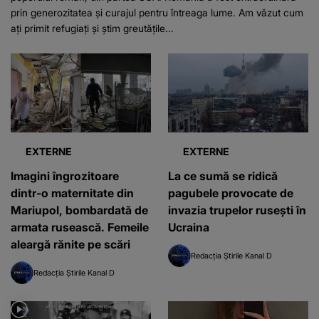
prin generozitatea și curajul pentru întreaga lume. Am văzut cum
ați primit refugiați și știm greutățile...
EXTERNE
EXTERNE
Imagini îngrozitoare
La ce sumă se ridică
dintr-o maternitate din
pagubele provocate de
Mariupol, bombardată de
invazia trupelor rusești în
armata rusească. Femeile
Ucraina
aleargă rănite pe scări
Redacția Știrile Kanal D
Redacția Știrile Kanal D