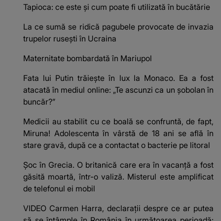
Tapioca: ce este și cum poate fi utilizată în bucătărie
La ce sumă se ridică pagubele provocate de invazia
trupelor rusești în Ucraina
Maternitate bombardată în Mariupol
Fata lui Putin trăiește în lux la Monaco. Ea a fost
atacată în mediul online: „Te ascunzi ca un șobolan în
buncăr?”
Medicii au stabilit cu ce boală se confruntă, de fapt,
Miruna! Adolescenta în vârstă de 18 ani se află în
stare gravă, după ce a contactat o bacterie pe litoral
Șoc în Grecia. O britanică care era în vacanță a fost
găsită moartă, într-o valiză. Misterul este amplificat
de telefonul ei mobil
VIDEO Carmen Harra, declarații despre ce ar putea
să se întâmple în România în următoarea perioadă: