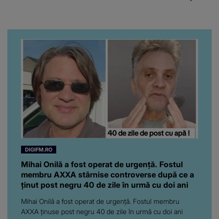
chiar artistul și-a întrebat
iubita dacă e adevărat! Și
da, frumoasa iubită a lui
Florin Ristei e...
DIGIFM.RO
Mihai Onilă a fost operat de urgență. Fostul
membru AXXA stârnise controverse după ce a
ținut post negru 40 de zile în urmă cu doi ani
Mihai Onilă a fost operat de urgență. Fostul membru
AXXA ținuse post negru 40 de zile în urmă cu doi ani