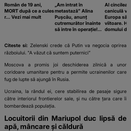
Român de 19 ani,
„Am intrat în
Al cincilea 
MORT după ce a cules
metastază” Alina
caniculă va
r... Vezi mai mult
Pușcău, anunț
Europa să
cutremurător înainte
viitoare. H
să intre în operație!
domului de 
Vedeta a transmis un
care va adu
mesaj emoționant
42 de grade
Citeste si:
Zelenski crede că Putin va negocia oprirea
fanilor
războiului. "A văzut că suntem puternici”
Moscova a promis joi deschiderea zilnică a unor
coridoare umanitare pentru a permite ucrainenilor care
fug de lupte să ajungă în Rusia.
Ucraina, la rândul ei, cere stabilirea de pasaje sigure
către interiorul frontierelor sale, şi nu către ţara care îi
bombardează populaţia.
Locuitorii din Mariupol duc lipsă de
apă, mâncare și căldură