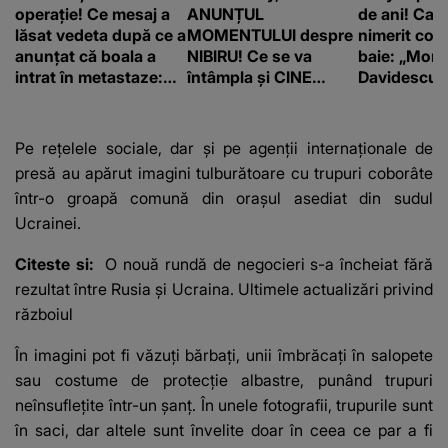
operație! Ce mesaj a
ANUNȚUL
de ani! Car
lăsat vedeta după ce a
MOMENTULUI despre
nimerit cos
anunțat că boala a
NIBIRU! Ce se va
baie: „Moni
intrat în metastaze:
întâmpla și CINE
Davidescu e
“Am cancer!”
SUNT CEI VIZAȚI de
această situație: "Îmi
e ciudă că..."
Pe rețelele sociale, dar și pe agenții internaționale de
presă au apărut imagini tulburătoare cu trupuri coborâte
într-o groapă comună din orașul asediat din sudul
Ucrainei.
Citeste si:
O nouă rundă de negocieri s-a încheiat fără
rezultat între Rusia și Ucraina. Ultimele actualizări privind
războiul
În imagini pot fi văzuți bărbați, unii îmbrăcați în salopete
sau costume de protecție albastre, punând trupuri
neînsuflețite într-un șanț. În unele fotografii, trupurile sunt
în saci, dar altele sunt învelite doar în ceea ce par a fi