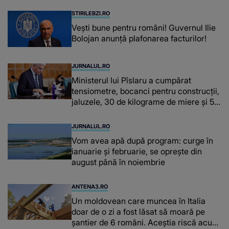
fiecare dată când..."
STIRILEBZI.RO
Vești bune pentru români! Guvernul Ilie
Bolojan anunță plafonarea facturilor!
JURNALUL.RO
Ministerul lui Pîslaru a cumpărat
tensiometre, bocanci pentru construcții,
jaluzele, 30 de kilograme de miere și 50
de kilograme de cafea
JURNALUL.RO
Vom avea apă după program: curge în
ianuarie și februarie, se oprește din
august până în noiembrie
ANTENA3.RO
Un moldovean care muncea în Italia
doar de o zi a fost lăsat să moară pe
şantier de 6 români. Aceștia riscă acum