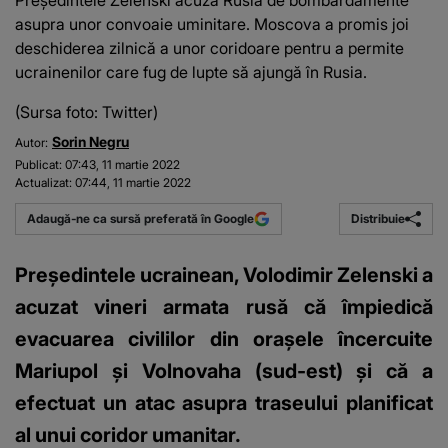
Președintele Zelenski acuză Rusia de bombardamente
asupra unor convoaie uminitare. Moscova a promis joi
deschiderea zilnică a unor coridoare pentru a permite
ucrainenilor care fug de lupte să ajungă în Rusia.
(Sursa foto: Twitter)
Sorin Negru
Autor:
Publicat:
07:43, 11 martie 2022
Actualizat:
07:44, 11 martie 2022
Distribuie
Adaugă-ne ca sursă preferată în Google
Preşedintele ucrainean, Volodimir Zelenski a
acuzat vineri armata rusă că împiedică
evacuarea civililor din oraşele încercuite
Mariupol şi Volnovaha (sud-est) şi că a
efectuat un atac asupra traseului planificat
al unui coridor umanitar.