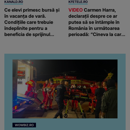
KANALD.RO
KFETELE.RO
Ce elevi primesc bursă și
VIDEO
Carmen Harra,
în vacanța de vară.
declarații despre ce ar
Condițiile care trebuie
putea să se întâmple în
îndeplinite pentru a
România în următoarea
beneficia de sprijinul
perioadă: “Cineva la care
financiar
nici nu vă așteptați!”
WOWBIZ.RO