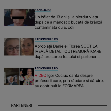
cancer!”
KANALD.RO
Un băiat de 13 ani și-a pierdut viața
după ce a mâncat o bucată de brânză
contaminată cu E. coli
RADIOIMPULS.RO
Apropiații Danielei Florea SCOT LA
IVEALĂ DETALII CUTREMURĂTOARE
după arestarea fostului ei partener.
PRIN CE A FOST NEVOITĂ să treacă
românca ucisă în Italia și ascunsă în
RADIOIMPULS.RO
lada unui pat: " Îmi pare rău că nu am
VIDEO
Igor Cuciuc cântă despre
reușit să fac mai mult pentru ea și..."
profesorii care, prin răbdare și dăruire,
au contribuit la FORMAREA
OAMENILOR DE ASTĂZI. Ce spune
despre dascălii care lasă amprente
puternice ÎN SUFLETELE ELEVILOR,
PARTENERI
chiar și după trecerea anilor: "De