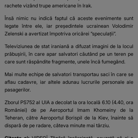
rachete vizând trupe americane în Irak.
Însă nimic nu indică faptul că aceste evenimente sunt
legate între ele, iar preşedintele ucrainean Volodimir
Zelenski a avertizat împotriva oricărei ”speculaţii”.
Televiziunea de stat iraniană a difuzat imagini de la locul
prăbuşirii, în care apar salvatori căutând pe un teren pe
care sunt răspândite fragmente, unele încă fumegând.
Mai multe echipe de salvatori transportau saci în care se
aflau cadavre, iar altele adunau lucrurile personale ale
pasagerilor.
Zborul PS752 al UIA a decolat la ora locală 6.10 (4.40, ora
României) de pe Aeroportul Imam Khomeiny de la
Teheran, către Aeroportul Borispil de la Kiev, înainte să
dispară de pe radare, câteva minute mai târziu.
Citeste si:
VIDEO| Tânără însărcinată, acuzată că și-a