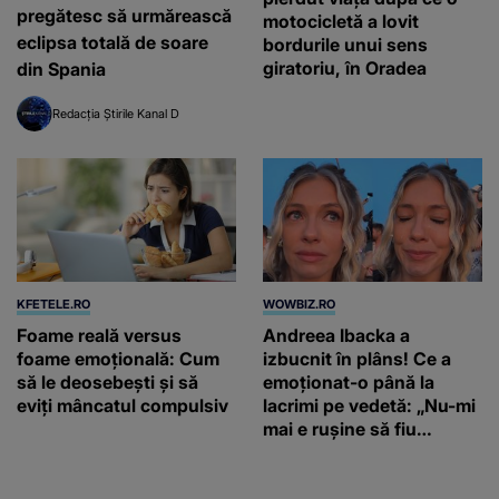
pregătesc să urmărească
motocicletă a lovit
eclipsa totală de soare
bordurile unui sens
giratoriu, în Oradea
din Spania
Redacția Știrile Kanal D
KFETELE.RO
WOWBIZ.RO
Foame reală versus
Andreea Ibacka a
foame emoțională: Cum
izbucnit în plâns! Ce a
să le deosebești și să
emoționat-o până la
eviți mâncatul compulsiv
lacrimi pe vedetă: „Nu-mi
mai e rușine să fiu
vulnerabilă”