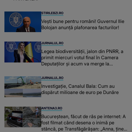
STIRILEBZI.RO
Vești bune pentru români! Guvernul Ilie
Bolojan anunță plafonarea facturilor!
JURNALUL.RO
Legea biodiversității, jalon din PNRR, a
primit miercuri votul final în Camera
Deputaților și acum va merge la
promulgare
JURNALUL.RO
Investigație, Canalul Bala: Cum au
dispărut milioane de euro pe Dunăre
ANTENA3.RO
Bucureștean, făcut de râs pe internet: A
fost filmat când desena o inimă pe
stâncă, pe Transfăgărășan: „Anna, ține-