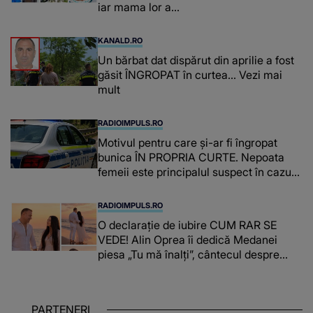
iar mama lor a…
KANALD.RO
Un bărbat dat dispărut din aprilie a fost
găsit ÎNGROPAT în curtea... Vezi mai
mult
RADIOIMPULS.RO
Motivul pentru care și-ar fi îngropat
bunica ÎN PROPRIA CURTE. Nepoata
femeii este principalul suspect în cazul
din Galați, iar DETALIUL DESCOPERIT
DE ANCHETATORI a șocat localnicii
RADIOIMPULS.RO
O declarație de iubire CUM RAR SE
VEDE! Alin Oprea îi dedică Medanei
piesa „Tu mă înalți”, cântecul despre
omul care i-a schimbat DESTINUL și i-a
redat LUMINA DIN SUFLET: "M-ai iubit
cu bunătate și răbdare, până când omul
PARTENERI
din mine și-a regăsit pacea"