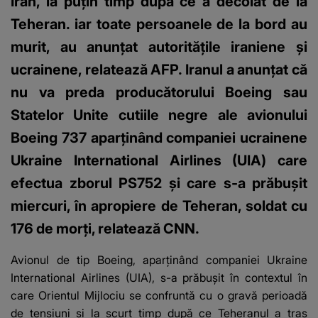
Iran, la puţin timp după ce a decolat de la
Teheran. iar toate persoanele de la bord au
murit, au anunţat autorităţile iraniene şi
ucrainene, relatează AFP. Iranul a anunţat că
nu va preda producătorului Boeing sau
Statelor Unite cutiile negre ale avionului
Boeing 737 aparţinând companiei ucrainene
Ukraine International Airlines (UIA) care
efectua zborul PS752 şi care s-a prăbuşit
miercuri, în apropiere de Teheran, soldat cu
176 de morţi, relatează CNN.
Avionul de tip Boeing, aparţinând companiei Ukraine
International Airlines (UIA), s-a prăbuşit în contextul în
care Orientul Mijlociu se confruntă cu o gravă perioadă
de tensiuni şi la scurt timp după ce Teheranul a tras