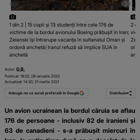
1 din 2 | 15 copii şi 13 studenţi între cele 176 de
2 di
victime de la bordul avionului Boeing prăbuşit în Iran;
vict
Zelenski îşi întrerupe vacanţa în sultanatul Oman şi
Zele
ordonă anchetă/ Iranul refuză să implice SUA în
ordo
anchetă
anc
G.B.
Autor:
Publicat:
18:02, 08 ianuarie 2020
Actualizat:
14:30, 21 martie 2021
Distribuie
Adaugă-ne ca sursă preferată în Google
Un avion ucrainean la bordul căruia se aflau
176 de persoane - inclusiv 82 de iranieni şi
63 de canadieni - s-a prăbuşit miercuri în