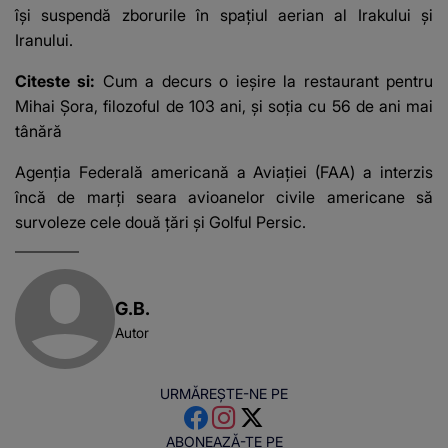
îşi suspendă zborurile în spaţiul aerian al Irakului şi
Iranului.
Citeste si:
Cum a decurs o ieșire la restaurant pentru
Mihai Șora, filozoful de 103 ani, și soția cu 56 de ani mai
tânără
Agenţia Federală americană a Aviaţiei (FAA) a interzis
încă de marţi seara avioanelor civile americane să
survoleze cele două ţări şi Golful Persic.
G.B.
Autor
URMĂREȘTE-NE PE
ABONEAZĂ-TE PE