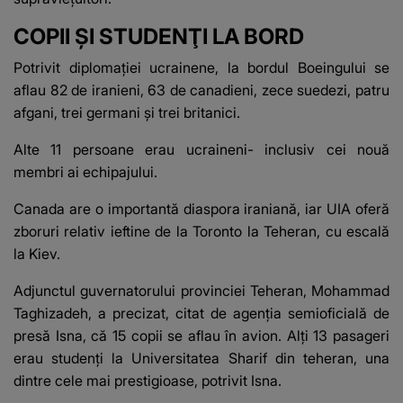
COPII ŞI STUDENŢI LA BORD
Potrivit diplomaţiei ucrainene, la bordul Boeingului se
aflau 82 de iranieni, 63 de canadieni, zece suedezi, patru
afgani, trei germani şi trei britanici.
Alte 11 persoane erau ucraineni- inclusiv cei nouă
membri ai echipajului.
Canada are o importantă diaspora iraniană, iar UIA oferă
zboruri relativ ieftine de la Toronto la Teheran, cu escală
la Kiev.
Adjunctul guvernatorului provinciei Teheran, Mohammad
Taghizadeh, a precizat, citat de agenţia semioficială de
presă Isna, că 15 copii se aflau în avion. Alţi 13 pasageri
erau studenţi la Universitatea Sharif din teheran, una
dintre cele mai prestigioase, potrivit Isna.