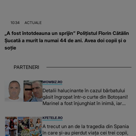
10:34
ACTUALE
„A fost întotdeauna un sprijin” Polițistul Florin Cătălin
Șucată a murit la numai 44 de ani. Avea doi copii și o
soție
PARTENERI
WOWBIZ.RO
Detalii halucinante în cazul bărbatului
găsit îngropat într-o curte din Botoșani!
Marinel a fost înjunghiat în inimă, iar
concubina lui se numără printre
suspecți
KFETELE.RO
A trecut un an de la tragedia din Spania
în care și-au pierdut viața cei trei copii,