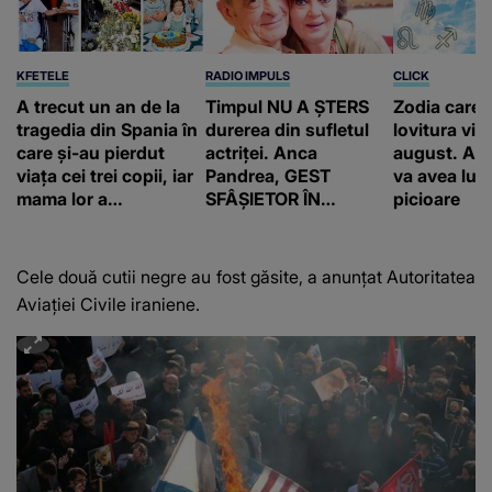
KFETELE
RADIO IMPULS
CLICK
A trecut un an de la
Timpul NU A ȘTERS
Zodia care 
tragedia din Spania în
durerea din sufletul
lovitura vieț
care și-au pierdut
actriței. Anca
august. Ace
viața cei trei copii, iar
Pandrea, GEST
va avea lum
mama lor a…
SFÂȘIETOR ÎN
picioare
MEMORIA lui Iurie
Darie: "A fost
copleșitor. Pe măsură
Cele două cutii negre au fost găsite, a anunţat Autoritatea
ce trece timpul
Aviaţiei Civile iraniene.
parcă..."