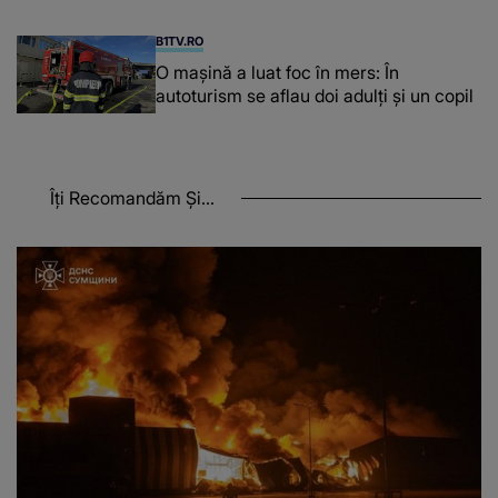
ți prostul acasă”
B1TV.RO
O maşină a luat foc în mers: În
autoturism se aflau doi adulți și un copil
Îți Recomandăm Și...