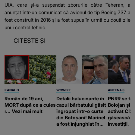
UIA, care şi-a suspendat zborurile către Teheran, a
anunţat într-un comunicat că avionul de tip Boeing 737 a
fost construit în 2016 şi a fost supus în urmă cu două zile
unui control tehnic.
CITEȘTE ȘI
KANAL D
WOWBIZ
ANTENA 3
Român de 19 ani,
Detalii halucinante în
PNRR se te
MORT după ce a cules
cazul bărbatului găsit
Bolojan și 
r... Vezi mai mult
îngropat într-o curte
activat CI3
din Botoșani! Marinel
găsească b
a fost înjunghiat în
investiții. ”
inimă, iar concubina
Polonia şi T