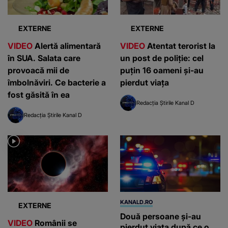
EXTERNE
EXTERNE
VIDEO
Alertă alimentară
VIDEO
Atentat terorist la
în SUA. Salata care
un post de poliție: cel
provoacă mii de
puțin 16 oameni și-au
îmbolnăviri. Ce bacterie a
pierdut viața
fost găsită în ea
Redacția Știrile Kanal D
Redacția Știrile Kanal D
KANALD.RO
EXTERNE
Două persoane și-au
VIDEO
Românii se
pierdut viața după ce o