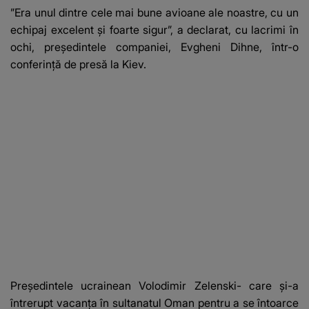
lui se numără printre
utilizat PPP
”Era unul dintre cele mai bune avioane ale noastre, cu un
suspecți
echipaj excelent şi foarte sigur”, a declarat, cu lacrimi în
ochi, preşedintele companiei, Evgheni Dihne, într-o
conferinţă de presă la Kiev.
Preşedintele ucrainean Volodimir Zelenski- care şi-a
întrerupt vacanţa în sultanatul Oman pentru a se întoarce