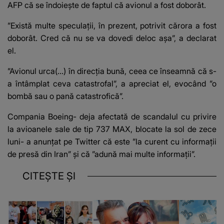
AFP că se îndoieşte de faptul că avionul a fost doborât.
”Există multe speculaţii, în prezent, potrivit cărora a fost
doborât. Cred că nu se va dovedi deloc aşa”, a declarat
el.
”Avionul urca(...) în direcţia bună, ceea ce înseamnă că s-
a întâmplat ceva catastrofal”, a apreciat el, evocând ”o
bombă sau o pană catastrofică”.
Compania Boeing- deja afectată de scandalul cu privire
la avioanele sale de tip 737 MAX, blocate la sol de zece
luni- a anunţat pe Twitter că este ”la curent cu informaţii
de presă din Iran” şi că ”adună mai multe informaţii”.
CITEȘTE ȘI