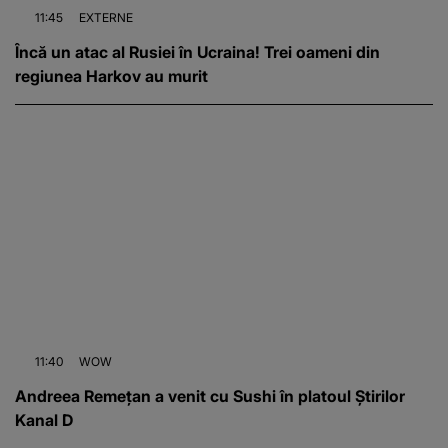
11:45
EXTERNE
Încă un atac al Rusiei în Ucraina! Trei oameni din
regiunea Harkov au murit
11:40
WOW
Andreea Remețan a venit cu Sushi în platoul Știrilor
Kanal D