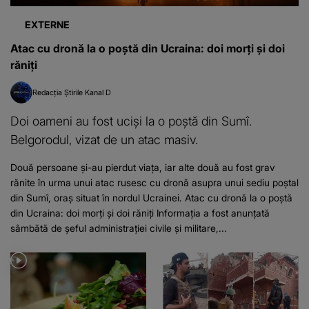
EXTERNE
Atac cu dronă la o poștă din Ucraina: doi morți și doi
răniți
Redacția Știrile Kanal D
Doi oameni au fost uciși la o poștă din Sumî.
Belgorodul, vizat de un atac masiv.
Două persoane și-au pierdut viața, iar alte două au fost grav
rănite în urma unui atac rusesc cu dronă asupra unui sediu poștal
din Sumî, oraș situat în nordul Ucrainei. Atac cu dronă la o poștă
din Ucraina: doi morți și doi răniți Informația a fost anunțată
sâmbătă de șeful administrației civile și militare,...