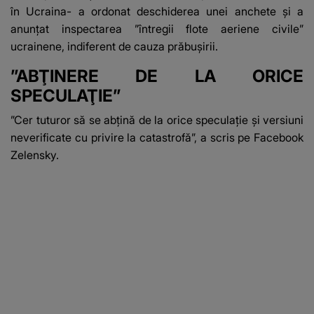
în Ucraina- a ordonat deschiderea unei anchete şi a
anunţat inspectarea ”întregii flote aeriene civile”
ucrainene, indiferent de cauza prăbuşirii.
”ABŢINERE DE LA ORICE
SPECULAŢIE”
”Cer tuturor să se abţină de la orice speculaţie şi versiuni
neverificate cu privire la catastrofă”, a scris pe Facebook
Zelensky.