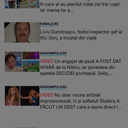
în care și-au pierdut viața cei trei copii,
iar mama lor a…
KANALD.RO
Liviu Dumitrașcu, fostul inspector-șef al
ISU Gorj, a încetat din viață
RADIOIMPULS.RO
VIDEO
Un angajat de pază A FOST DAT
AFARĂ de la Nibiru, iar povestea din
spatele DECIZIEI șochează. Selly,
surprins de întreaga situație... NU
CREDEA CĂ VA VEDEA AȘA CEVA: "Fix
RADIOIMPULS.RO
în fața unui..."
VIDEO
Nu doar vocea artistei
impresionează, ci și sufletul! Shakira A
FĂCUT UN GEST care a ajuns direct la
inimile publicului: "Există mulți copii
care trăiesc uitați și care au un potențial
uriaș așteptând să fie descătușat, doar