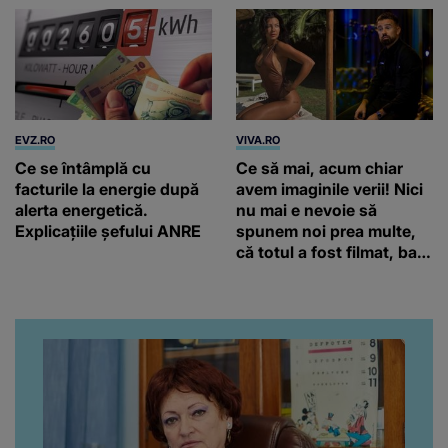
EVZ.RO
VIVA.RO
Ce se întâmplă cu
Ce să mai, acum chiar
facturile la energie după
avem imaginile verii! Nici
alerta energetică.
nu mai e nevoie să
Explicațiile șefului ANRE
spunem noi prea multe,
că totul a fost filmat, ba
chiar artistul și-a întrebat
iubita dacă e adevărat! Și
da, frumoasa iubită a lui
Florin Ristei e...