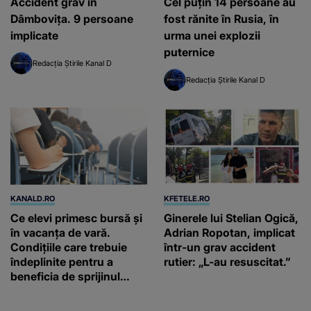
Accident grav în
Cel puțin 14 persoane au
Dâmbovița. 9 persoane
fost rănite în Rusia, în
implicate
urma unei explozii
puternice
Redacția Știrile Kanal D
Redacția Știrile Kanal D
KANALD.RO
KFETELE.RO
Ce elevi primesc bursă și
Ginerele lui Stelian Ogică,
în vacanța de vară.
Adrian Ropotan, implicat
Condițiile care trebuie
într-un grav accident
îndeplinite pentru a
rutier: „L-au resuscitat.”
beneficia de sprijinul
financiar