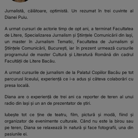
Jurnalistă, călătoare, optimistă. Un rezumat în trei cuvinte al
Dianei Puiu.
A urmat cursuri de actorie timp de opt ani, a terminat Facultatea
de Litere, Specializarea Jurnalism și Științele Comunicării din Iași,
un master în Jurnalism Tematic, Facultatea de Jurnalism și
Științele Comunicării, București, iar în prezent urmează cursurile
programului de master Cultură și Literatură Română din cadrul
Facultății de Litere Bacău.
A urmat cursurile de jurnalism de la Palatul Copiilor Bacău pe tot
parcurusl liceului, experiență ce i-a adus și câteva colaborări cu
presa locală.
Diana are o experiență de trei ani ca reporter de teren al unui
radio din Iași și un an de prezentator de știri.
Iubește tot ce ține de teatru, film, pictură și modă, fiind și
organizator de evenimente culturale. Când nu este la birou sau
pe teren, Diana se relaxează în natură și face fotografii, una din
pasiunile ei.