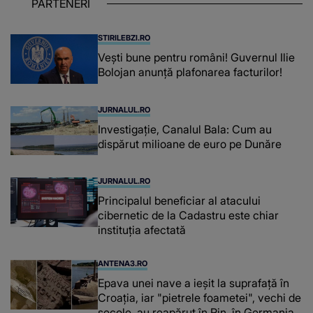
PARTENERI
așteptând oportunitatea
STIRILEBZI.RO
Vești bune pentru români! Guvernul Ilie
Bolojan anunță plafonarea facturilor!
JURNALUL.RO
Investigație, Canalul Bala: Cum au
dispărut milioane de euro pe Dunăre
JURNALUL.RO
Principalul beneficiar al atacului
cibernetic de la Cadastru este chiar
instituţia afectată
ANTENA3.RO
Epava unei nave a ieșit la suprafață în
Croația, iar "pietrele foametei", vechi de
secole, au reapărut în Rin, în Germania