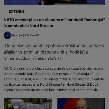
EXTERNE
NATO amenință cu un răspuns militar după "sabotajul"
la conductele Nord Stream
Redacția Știrile Kanal D
”Orice atac deliberat împotriva infrastructurii critice a
aliaţilor va primi un răspuns unit şi hotărât”, a
transmis Alianţa militară NATO .
NATO a ajuns la concluzia că scurgerile de gaze apărute recent
pe conductele Nord Stream au fost rezultatul "sabotajului" unui
actor necunoscut, a anunțat alianța militară într-un comunicat de
joi. Explozii suspecte la Nord Stream 1 și Nord Stream 2 Două
explozii suspecte au avut loc luni, dimineaţa şi seara, potrivit...