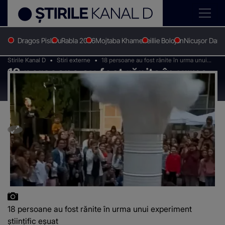
Dragos Pislaru
Rabla 2026
Mojtaba Khamenei
Ilie Bolojan
Nicușor Dan
Stirile Kanal D
Stiri externe
18 persoane au fost rănite în urma unui
18 persoane au fost rănite în urma
experiment științific eșuat
unui experiment științific eșuat
18 persoane au fost rănite în urma unui experiment
științific eșuat