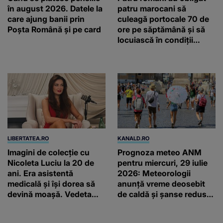
în august 2026. Datele la
patru marocani să
care ajung banii prin
culeagă portocale 70 de
Poșta Română și pe card
ore pe săptămână și să
locuiască în condiții
inumane, în Sicilia
LIBERTATEA.RO
KANALD.RO
Imagini de colecție cu
Prognoza meteo ANM
Nicoleta Luciu la 20 de
pentru miercuri, 29 iulie
ani. Era asistentă
2026: Meteorologii
medicală și își dorea să
anunță vreme deosebit
devină moașă. Vedeta
de caldă și șanse reduse
arată la fel de bine și la
de precipitații
45 de ani