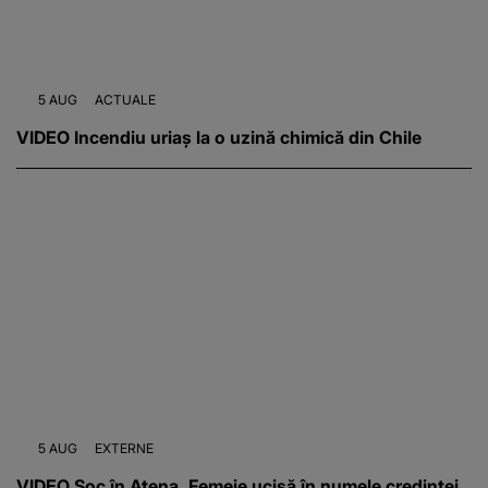
5 AUG
ACTUALE
VIDEO Incendiu uriaș la o uzină chimică din Chile
5 AUG
EXTERNE
VIDEO Șoc în Atena. Femeie ucisă în numele credinței