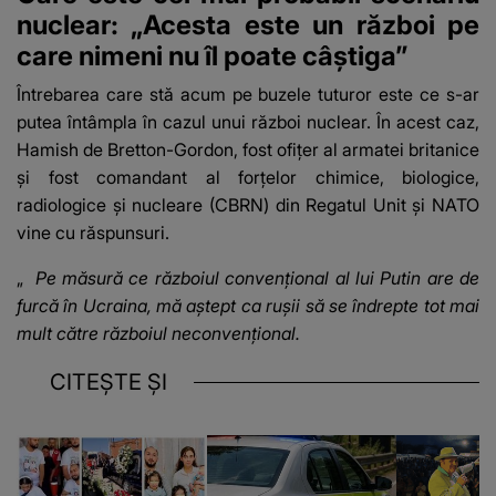
nuclear: „Acesta este un război pe
care nimeni nu îl poate câștiga”
Întrebarea care stă acum pe buzele tuturor este ce s-ar
putea întâmpla în cazul unui război nuclear. În acest caz,
Hamish de Bretton-Gordon, fost ofițer al armatei britanice
și fost comandant al
forțelor chimice, biologice
,
radiologice și nucleare (CBRN) din Regatul Unit și NATO
vine cu răspunsuri.
„
Pe măsură ce războiul convențional al lui Putin are de
furcă în Ucraina, mă aștept ca rușii să se îndrepte tot mai
mult către războiul neconvențional.
CITEȘTE ȘI