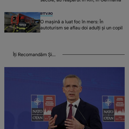
B1TV.RO
O maşină a luat foc în mers: În
autoturism se aflau doi adulți și un copil
Îți Recomandăm Și...