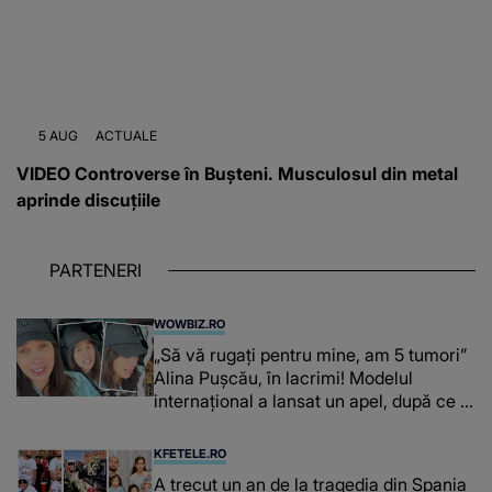
5 AUG
ACTUALE
VIDEO Controverse în Bușteni. Musculosul din metal
aprinde discuțiile
PARTENERI
WOWBIZ.RO
„Să vă rugați pentru mine, am 5 tumori”
Alina Pușcău, în lacrimi! Modelul
internațional a lansat un apel, după ce a
fost diagnosticată cu o boală gravă
KFETELE.RO
A trecut un an de la tragedia din Spania