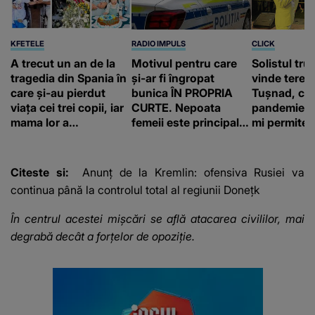
KFETELE
RADIO IMPULS
CLICK
A trecut un an de la
Motivul pentru care
Solistul tru
tragedia din Spania în
și-ar fi îngropat
vinde terenu
care și-au pierdut
bunica ÎN PROPRIA
Tușnad, cu
viața cei trei copii, iar
CURTE. Nepoata
pandemie: „
mama lor a…
femeii este principalul
mi permite 
suspect în cazul din
construiesc
Galați, iar DETALIUL
bani cere?
DESCOPERIT DE
Citeste si:
Anunț de la Kremlin: ofensiva Rusiei va
ANCHETATORI a șocat
continua până la controlul total al regiunii Donețk
localnicii
În centrul acestei mișcări se află atacarea civililor, mai
degrabă decât a forțelor de opoziție.