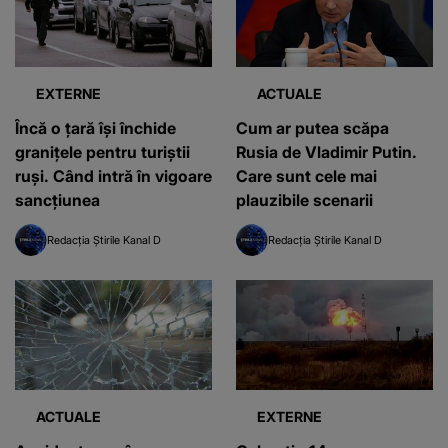
EXTERNE
ACTUALE
Încă o țară își închide
Cum ar putea scăpa
granițele pentru turiștii
Rusia de Vladimir Putin.
ruși. Când intră în vigoare
Care sunt cele mai
sancțiunea
plauzibile scenarii
Redacția Știrile Kanal D
Redacția Știrile Kanal D
ACTUALE
EXTERNE