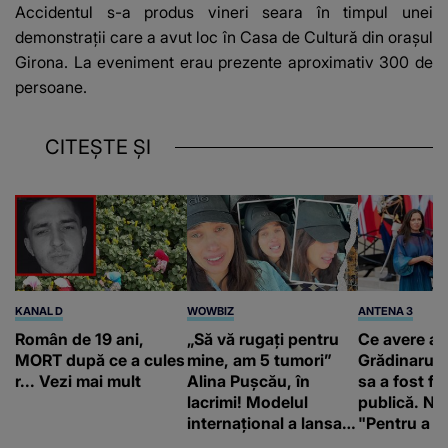
Accidentul s-a produs vineri seara în timpul unei
demonstrații care a avut loc în
Casa de Cultură din orașul
Girona.
La eveniment erau prezente aproximativ 300 de
persoane.
CITEȘTE ȘI
KANAL D
WOWBIZ
ANTENA 3
Român de 19 ani,
„Să vă rugați pentru
Ce avere ar
MORT după ce a cules
mine, am 5 tumori”
Grădinaru. 
r... Vezi mai mult
Alina Pușcău, în
sa a fost fă
lacrimi! Modelul
publică. Ni
internațional a lansat
"Pentru a în
un apel, după ce a
orice specul