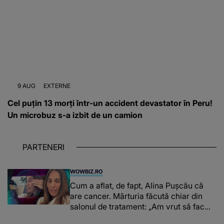
9 AUG
EXTERNE
Cel puțin 13 morți într-un accident devastator în Peru!
Un microbuz s-a izbit de un camion
PARTENERI
WOWBIZ.RO
Cum a aflat, de fapt, Alina Pușcău că
are cancer. Mărturia făcută chiar din
salonul de tratament: „Am vrut să fac
niște genuflexiuni și a început să mă