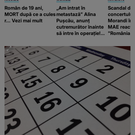
Român de 19 ani,
„Am intrat în
Scandal di
MORT după ce a cules
metastază” Alina
concertului
r... Vezi mai mult
Pușcău, anunț
Morandi în 
cutremurător înainte
MAE reacți
să intre în operație!
"România s
Vedeta a transmis un
integritatea 
mesaj emoționant
a Georgiei"
fanilor