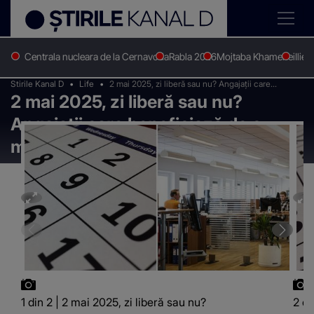
Centrala nucleara de la Cernavoda
Rabla 2026
Mojtaba Khamenei
Ilie 
Stirile Kanal D
Life
2 mai 2025, zi liberă sau nu? Angajații care
2 mai 2025, zi liberă sau nu?
beneficiază de o mini-vacanță de 4 zile
Angajații care beneficiază de o
mini-vacanță de 4 zile
1 din 2 | 2 mai 2025, zi liberă sau nu?
2 di