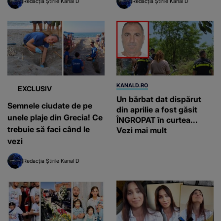
Redacția Știrile Kanal D
Redacția Știrile Kanal D
KANALD.RO
EXCLUSIV
Un bărbat dat dispărut
Semnele ciudate de pe
din aprilie a fost găsit
unele plaje din Grecia! Ce
ÎNGROPAT în curtea...
trebuie să faci când le
Vezi mai mult
vezi
Redacția Știrile Kanal D