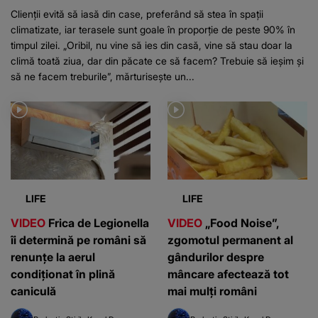
Clienții evită să iasă din case, preferând să stea în spații
climatizate, iar terasele sunt goale în proporție de peste 90% în
timpul zilei. „Oribil, nu vine să ies din casă, vine să stau doar la
climă toată ziua, dar din păcate ce să facem? Trebuie să ieșim și
să ne facem treburile”, mărturisește un...
LIFE
LIFE
VIDEO
Frica de Legionella
VIDEO
„Food Noise”,
îi determină pe români să
zgomotul permanent al
renunțe la aerul
gândurilor despre
condiționat în plină
mâncare afectează tot
caniculă
mai mulți români