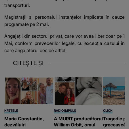
transporturi.
Magistrații și personalul instanțelor implicate în cauze
programate pe 2 mai.
Angajații din sectorul privat, care vor avea liber doar pe 1
Mai, conform prevederilor legale, cu excepția cazului în
care angajatorul decide altfel.
CITEȘTE ȘI
KFETELE
RADIO IMPULS
CLICK
Maria Constantin,
A MURIT producătorul
Tragedie pe
dezvăluiri
William Orbit, omul
grecească 