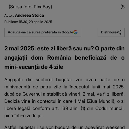
(Sursa foto: PixaBay)
(Sur
Andreea Stoica
Autor:
Publicat:
15:30, 29 aprilie 2025
Distribuie
Adaugă-ne ca sursă preferată în Google
2 mai 2025: este zi liberă sau nu? O parte din
angajații dom România beneficiază de o
mini-vacanță de 4 zile
Angajații din sectorul bugetar vor avea parte de o
minivacanță de patru zile la începutul lunii mai 2025,
după ce Guvernul a stabilit că vineri, 2 mai, va fi zi liberă.
Decizia vine în contextul în care 1 Mai (Ziua Muncii),
o zi
liberă legală
conform art. 139 alin. (1) din Codul muncii,
pică într-o zi de joi.
Astfel, bugetarii se vor bucura de un adevărat weekend