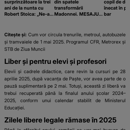
surprinzătoare la trei
din spatele
copil de doa
ani de la nunta cu
transformării
înecat în pi
Robert Stoica: „Ne-a
Madonnei. MESAJUL
bar
luat valul.”
TRANSMIS de artistă
după aflarea veștii
care A ÎNDURERAT-O:
Citește și:
Cum vor circula trenurile, metroul, autobuzele
"Muzica ta mi-a dat
și tramvaiele de 1 mai 2025. Programul CFR, Metrorex și
un covor magic pe
STB de Ziua Muncii
care să zbor și am
vizitat multe locuri. Tu
Liber și pentru elevi și profesori
ai fost Raza mea de
Lumină"
Elevii și cadrele didactice, care revin la cursuri pe 28
aprilie 2025, după vacanța de Paște, vor avea parte de o
pauză suplimentară pe 2 mai. Totuși, această zi liberă va
trebui recuperată până la finalul anului școlar 2024–
2025, conform unui calendar stabilit de Ministerul
Educației.
Zilele libere legale rămase în 2025
Până la sfârșitul anului, românii se vor mai bucura de