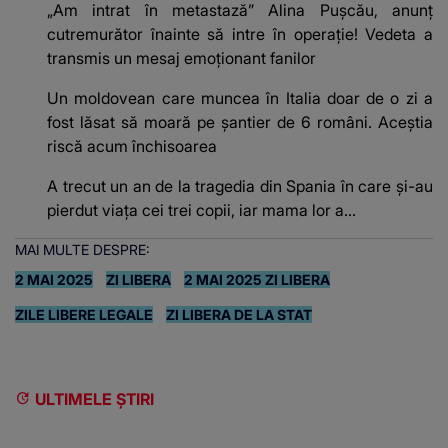
„Am intrat în metastază” Alina Pușcău, anunț
cutremurător înainte să intre în operație! Vedeta a
transmis un mesaj emoționant fanilor
Un moldovean care muncea în Italia doar de o zi a
fost lăsat să moară pe şantier de 6 români. Aceștia
riscă acum închisoarea
A trecut un an de la tragedia din Spania în care și-au
pierdut viața cei trei copii, iar mama lor a…
MAI MULTE DESPRE:
2 MAI 2025
ZI LIBERA
2 MAI 2025 ZI LIBERA
ZILE LIBERE LEGALE
ZI LIBERA DE LA STAT
ULTIMELE ȘTIRI