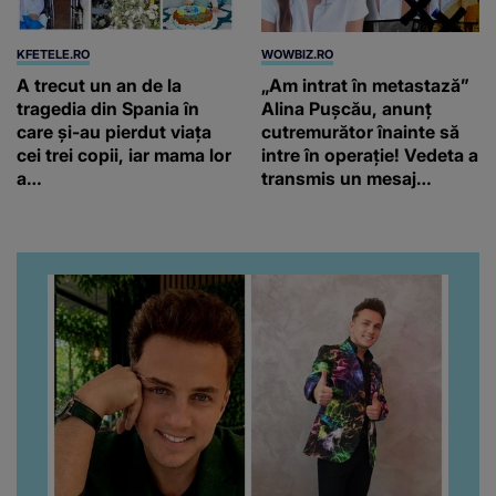
KFETELE.RO
WOWBIZ.RO
A trecut un an de la
„Am intrat în metastază”
tragedia din Spania în
Alina Pușcău, anunț
care și-au pierdut viața
cutremurător înainte să
cei trei copii, iar mama lor
intre în operație! Vedeta a
a…
transmis un mesaj
emoționant fanilor