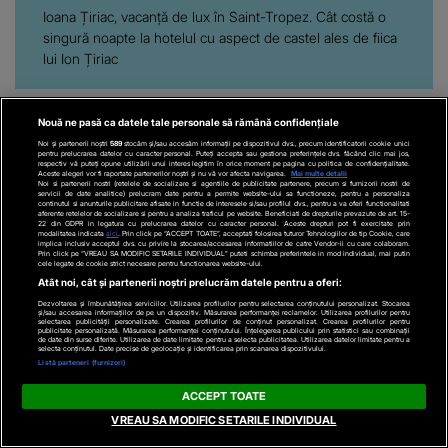
Ioana Țiriac, vacanță de lux în Saint-Tropez. Cât costă o
singură noapte la hotelul cu aspect de castel ales de fiica
lui Ion Țiriac
Nouă ne pasă ca datele tale personale să rămână confidențiale
Noi și partenerii noștri
589
stocăm și/sau accesăm informații pe dispozitivul dvs., precum identificatorii cookie unici
pentru prelucrarea datelor cu caracter personal. Puteți accepta sau gestiona preferințele dvs. făcând clic mai jos,
respectiv vă puteți opune utilizării unui interes legitim în orice moment pe pagina cu politica de confidențialitate.
Aceste alegeri vor fi raportate partenerilor noștri și nu vă vor afecta navigarea.
Mai multe detalii
Să crești mare
Ce faci in weekend?
Noi si partenerii nostri (retelele de socializare si agentiile de publicitate partenere, precum si furnizorii nostri de
servicii de date analitice) prelucram date pentru a permite website-ului sa functioneze, pentru a personaliza
continutul si anunturile publicitare afisate in functie de interesele si/sau profilul dvs., pentru a va oferi functionalitati
aferente retelelor de socializare si pentru a analiza traficul pe website. Beneficiati de drepturile prevazute de art. 15-
22 din GDPR in legatura cu prelucrarea datelor cu caracter personal. Aceste drepturi pot fi exercitate prin
Tu Dai Moda!
modalitatea indicata
aici
. Prin click pe “ACCEPT TOATE”, acceptati folosirea tuturor Tehnologiilor de tip Cookie, care
implica inclusiv acceptul dvs. cu privire la stocarea/accesarea informatiilor de catre Vendor-ii cu care colaboram.
Prin click pe “VREAU SA MODIFIC SETARILE INDIVIDUAL” puteti schimba preferintele in mod individual, mai putin
cele legate de cookie strict necesare pentru functionarea website-ului.
Atât noi, cât și partenerii noștri prelucrăm datele pentru a oferi:
Dezvoltarea și îmbunătățirea serviciilor. Utilizarea profilurilor pentru selectarea conținutului personalizat. Stocarea
și/sau accesarea informațiilor de pe un dispozitiv. Măsurarea performanței reclamelor. Utilizarea profilurilor pentru
selectarea publicității personalizate. Crearea profilurilor de conținut personalizat. Crearea profilurilor pentru
publicitate personalizată. Măsurarea performanței conținutului. Înțelegerea publicului prin statistici sau combinații
de date din surse diferite. Utilizarea de date limitate pentru a selecta publicitatea. Utilizarea datelor limitate pentru a
selecta conținutul. Date precise de geolocație și identificarea prin scanarea dispozitivului.
Listă parteneri (furnizori)
ACCEPT TOATE
VREAU SA MODIFIC SETARILE INDIVIDUAL