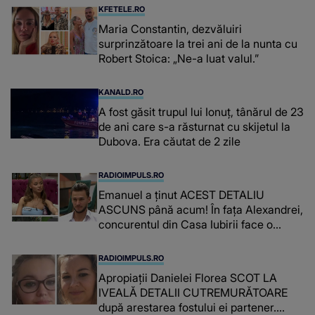
înțepe sânul”
KFETELE.RO
Maria Constantin, dezvăluiri
surprinzătoare la trei ani de la nunta cu
Robert Stoica: „Ne-a luat valul.”
KANALD.RO
A fost găsit trupul lui Ionuț, tânărul de 23
de ani care s-a răsturnat cu skijetul la
Dubova. Era căutat de 2 zile
RADIOIMPULS.RO
Emanuel a ținut ACEST DETALIU
ASCUNS până acum! În fața Alexandrei,
concurentul din Casa Iubirii face o
MĂRTURISIRE NEAȘTEPTATĂ despre
mama sa: "I-am spus și ei în față, eu nu
RADIOIMPULS.RO
te iubesc pentru că..."
Apropiații Danielei Florea SCOT LA
IVEALĂ DETALII CUTREMURĂTOARE
după arestarea fostului ei partener.