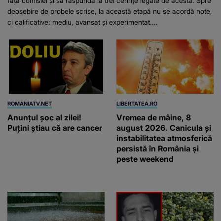
fața comisiei și să răspundă la trei cerințe legate de acesta. Spre
deosebire de probele scrise, la această etapă nu se acordă note,
ci calificative: mediu, avansat și experimentat....
ROMANIATV.NET
LIBERTATEA.RO
Anunţul şoc al zilei!
Vremea de mâine, 8
Puţini ştiau că are cancer
august 2026. Canicula și
instabilitatea atmosferică
persistă în România și
peste weekend