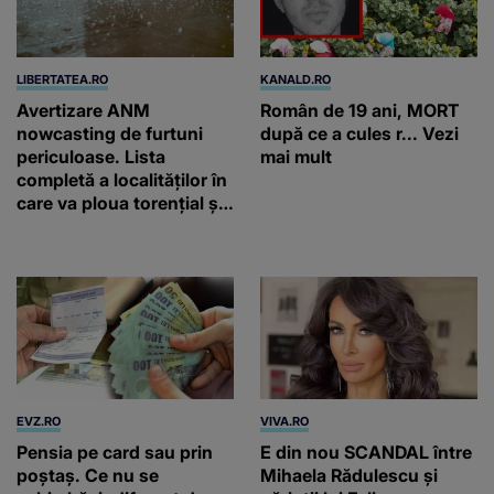
LIBERTATEA.RO
KANALD.RO
Avertizare ANM
Român de 19 ani, MORT
nowcasting de furtuni
după ce a cules r... Vezi
periculoase. Lista
mai mult
completă a localităților în
care va ploua torențial și
cu grindină
EVZ.RO
VIVA.RO
Pensia pe card sau prin
E din nou SCANDAL între
poștaș. Ce nu se
Mihaela Rădulescu și