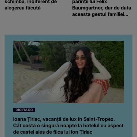
schimbă, indiferent de
părinții lui Felix
alegerea făcută
Baumgartner, dar de data
aceasta gestul familiei
regretatului ei iubit a
înfuriat-o pe vedeta
noastră! Fostei
prezentatoare nici că-i
vine să creadă că s-a
ajuns până aici, dar e
adevărat, au făcut-o și pe
asta! Și ce a ieșit la iveală
ar fi prea mult pentru
oricine: "Cu… mine, fata
româncă...”
DIGIFM.RO
Ioana Țiriac, vacanță de lux în Saint-Tropez.
Cât costă o singură noapte la hotelul cu aspect
de castel ales de fiica lui Ion Țiriac