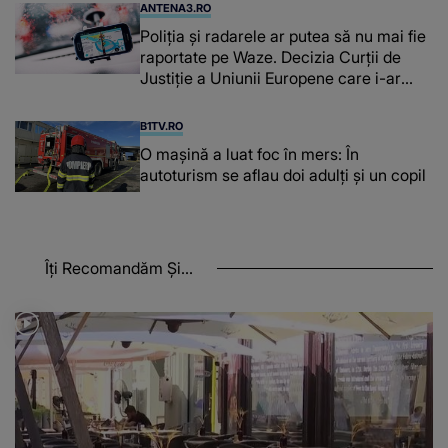
ANTENA3.RO
Poliţia şi radarele ar putea să nu mai fie
raportate pe Waze. Decizia Curţii de
Justiție a Uniunii Europene care i-ar
afecta pe şoferi
B1TV.RO
O maşină a luat foc în mers: În
autoturism se aflau doi adulți și un copil
Îți Recomandăm Și...