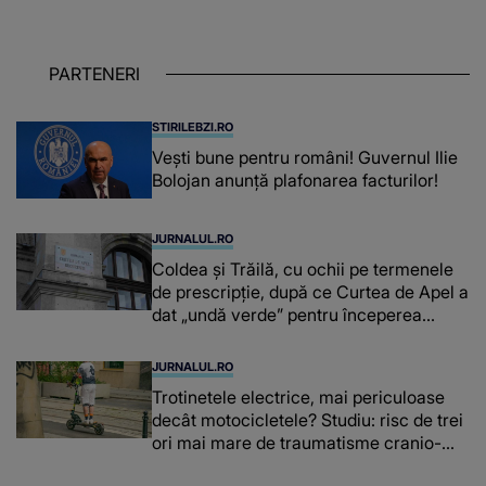
PRIN CE A FOST NEVOITĂ să treacă
românca ucisă în Italia și ascunsă în
lada unui pat: " Îmi pare rău că nu am
PARTENERI
reușit să fac mai mult pentru ea și..."
STIRILEBZI.RO
Vești bune pentru români! Guvernul Ilie
Bolojan anunță plafonarea facturilor!
JURNALUL.RO
Coldea și Trăilă, cu ochii pe termenele
de prescripție, după ce Curtea de Apel a
dat „undă verde” pentru începerea
procesului în dosarul „Generalilor”
JURNALUL.RO
Trotinetele electrice, mai periculoase
decât motocicletele? Studiu: risc de trei
ori mai mare de traumatisme cranio-
cerebrale