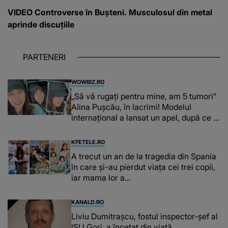
VIDEO Controverse în Bușteni. Musculosul din metal
aprinde discuțiile
PARTENERI
WOWBIZ.RO
„Să vă rugați pentru mine, am 5 tumori”
Alina Pușcău, în lacrimi! Modelul
internațional a lansat un apel, după ce a
fost diagnosticată cu o boală gravă
KFETELE.RO
A trecut un an de la tragedia din Spania
în care și-au pierdut viața cei trei copii,
iar mama lor a…
KANALD.RO
Liviu Dumitrașcu, fostul inspector-șef al
ISU Gorj, a încetat din viață