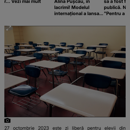
r... Vezi mai mult
Alina Pușcău, în
sa a fost fă
lacrimi! Modelul
publică. Ni
internațional a lansat
"Pentru a în
un apel, după ce a
orice specul
fost diagnosticată cu
o boală gravă
27 octombrie 2023 este zi liberă pentru elevii din