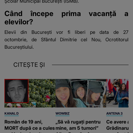
Școlar Municipal București (ISMB).
Când începe prima vacanță a
elevilor?
Elevii din București vor fi liberi pe data de 27
octombrie, de Sfântul Dimitrie cel Nou, Ocrotitorul
Bucureștiului.
CITEȘTE ȘI
KANAL D
WOWBIZ
ANTENA 3
Român de 19 ani,
„Să vă rugați pentru
Ce avere ar
MORT după ce a cules
mine, am 5 tumori”
Grădinaru. 