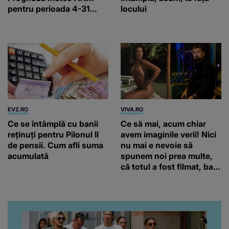
pentru perioada 4-31
locului
august 2026
EVZ.RO
VIVA.RO
Ce se întâmplă cu banii
Ce să mai, acum chiar
reținuți pentru Pilonul II
avem imaginile verii! Nici
de pensii. Cum afli suma
nu mai e nevoie să
acumulată
spunem noi prea multe,
că totul a fost filmat, ba
chiar artistul și-a întrebat
iubita dacă e adevărat! Și
da, frumoasa iubită a lui
Florin Ristei e...