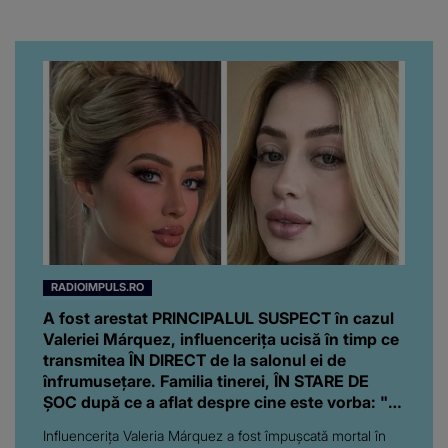
strângă și ea niște
boală gravă
fonduri.”
RADIOIMPULS.RO
A fost arestat PRINCIPALUL SUSPECT în cazul
Valeriei Márquez, influencerița ucisă în timp ce
transmitea ÎN DIRECT de la salonul ei de
înfrumusețare. Familia tinerei, ÎN STARE DE
ȘOC după ce a aflat despre cine este vorba: "A
amenințat-o în..."
Influencerița Valeria Márquez a fost împușcată mortal în