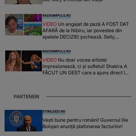
RADIOIMPULS.RO
VIDEO
Un angajat de pază A FOST DAT
AFARĂ de la Nibiru, iar povestea din
spatele DECIZIEI șochează. Selly,
surprins de întreaga situație... NU
CREDEA CĂ VA VEDEA AȘA CEVA: "Fix
RADIOIMPULS.RO
în fața unui..."
VIDEO
Nu doar vocea artistei
impresionează, ci și sufletul! Shakira A
FĂCUT UN GEST care a ajuns direct la
inimile publicului: "Există mulți copii
care trăiesc uitați și care au un potențial
uriaș așteptând să fie descătușat, doar
PARTENERI
așteptând oportunitatea
STIRILEBZI.RO
Vești bune pentru români! Guvernul Ilie
Bolojan anunță plafonarea facturilor!