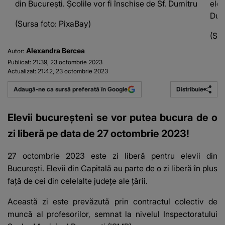
din București. Școlile vor fi înschise de Sf. Dumitru
elev
Dum
(Sursa foto: PixaBay)
(Sur
Alexandra Bercea
Autor:
Publicat:
21:39, 23 octombrie 2023
Actualizat:
21:42, 23 octombrie 2023
Distribuie
Adaugă-ne ca sursă preferată în Google
Elevii bucureșteni se vor putea bucura de o
zi liberă pe data de 27 octombrie 2023!
27 octombrie 2023 este zi liberă pentru elevii din
București
. Elevii din Capitală au parte de o zi liberă în plus
față de cei din celelalte județe ale țării.
Această zi este prevăzută prin contractul colectiv de
muncă al profesorilor, semnat la nivelul Inspectoratului