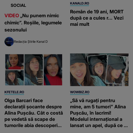
KANALD.RO
SOCIAL
Român de 19 ani, MORT
VIDEO
„Nu punem nimic
după ce a cules r... Vezi
chimic”. Roșiile, legumele
mai mult
sezonului
Redacția Știrile Kanal D
KFETELE.RO
WOWBIZ.RO
Olga Barcari face
„Să vă rugați pentru
declarații șocante despre
mine, am 5 tumori” Alina
Alina Pușcău. Cât o costă
Pușcău, în lacrimi!
pe vedetă să scape de
Modelul internațional a
tumorile abia descoperite
lansat un apel, după ce a
de medici: “Încearcă să
fost diagnosticată cu o