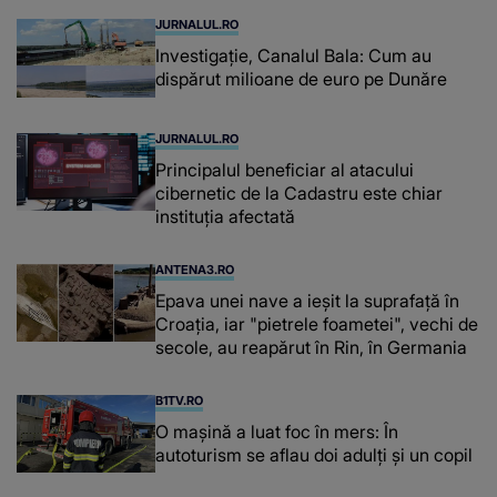
JURNALUL.RO
Investigație, Canalul Bala: Cum au
dispărut milioane de euro pe Dunăre
JURNALUL.RO
Principalul beneficiar al atacului
cibernetic de la Cadastru este chiar
instituţia afectată
ANTENA3.RO
Epava unei nave a ieșit la suprafață în
Croația, iar "pietrele foametei", vechi de
secole, au reapărut în Rin, în Germania
B1TV.RO
O maşină a luat foc în mers: În
autoturism se aflau doi adulți și un copil