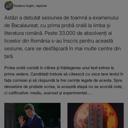
Teodora Argint
reporter
Astăzi a debutat sesiunea de toamnă a examenului
de Bacalaureat, cu prima probă orală la limba și
literatura română. Peste 33.000 de absolvenți ai
liceelor din România s-au înscris pentru această
sesiune, care se desfășoară în mai multe centre din
țară.
Proba orală constă în citirea și înțelegerea unui text extras la
prima vedere. Candidații trebuie să citească cu voce tare textul în
fața comisiei și să răspundă la trei cerințe legate de acesta. Spre
deosebire de probele scrise, la această etapă nu se acordă note,
ci calificative: mediu, avansat și experimentat....