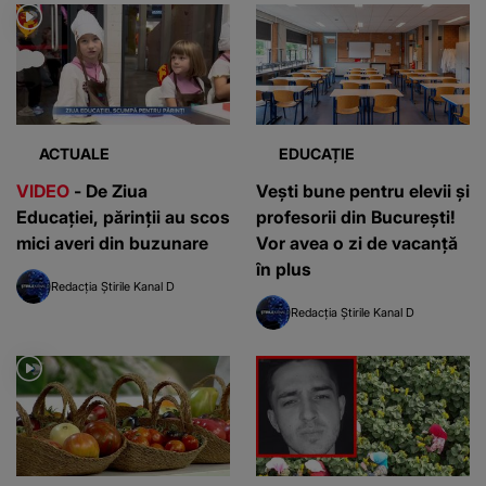
ACTUALE
EDUCAȚIE
VIDEO
- De Ziua
Vești bune pentru elevii și
Educației, părinții au scos
profesorii din București!
mici averi din buzunare
Vor avea o zi de vacanță
în plus
Redacția Știrile Kanal D
Redacția Știrile Kanal D