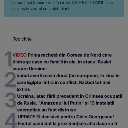
timpul unei transmisiuni în direct. CINE ESTE OMUL care
a ajuns în vizorul anchetatorilor?
Top citite
VIDEO
Prima rachetă din Coreea de Nord care
distruge case cu familii în ele, în atacul Rusiei
asupra Ucrainei
Iranul avertizează două țări europene, în ziua în
care Egiptul intră în conflict. Război tot mai
extins
Ucraina, atac fără precedent în Crimeea ocupată
de Rusia. "Amazonul lui Putin" și 13 instalații
energetice au fost distruse
UPDATE Zi decisivă pentru Călin Georgescu!
Fostul candidat la prezidențiale află dacă va fi