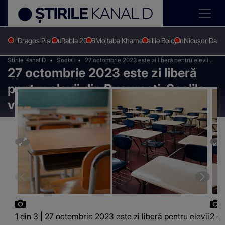
Dragos Pislaru
Rabla 2026
Mojtaba Khamenei
Ilie Bolojan
Nicușor Dan
Stirile Kanal D
Social
27 octombrie 2023 este zi liberă pentru elevii
27 octombrie 2023 este zi liberă
din București. Școlile vor fi închise de Sf.
Dumitru
pentru elevii din București. Școlile
vor fi închise de Sf. Dumitru
1 din 3 | 27 octombrie 2023 este zi liberă pentru elevii
2 di