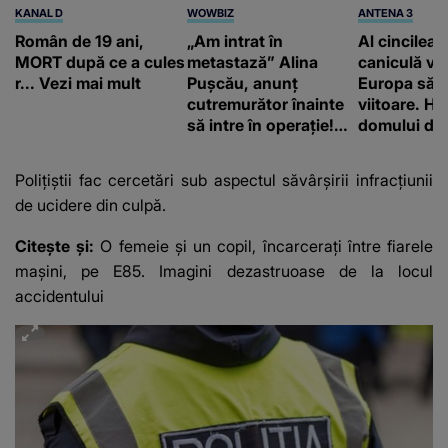
KANAL D
WOWBIZ
ANTENA 3
Român de 19 ani,
„Am intrat în
Al cincilea 
MORT după ce a cules
metastază” Alina
caniculă va
r... Vezi mai mult
Pușcău, anunț
Europa să
cutremurător înainte
viitoare. H
să intre în operație!
domului de 
Vedeta a transmis un
care va adu
mesaj emoționant
42 de grade
Polițiștii fac cercetări sub aspectul săvârșirii infracțiunii
fanilor
de ucidere din culpă.
Citește și:
O femeie și un copil, încarcerați între fiarele
mașini, pe E85. Imagini dezastruoase de la locul
accidentului