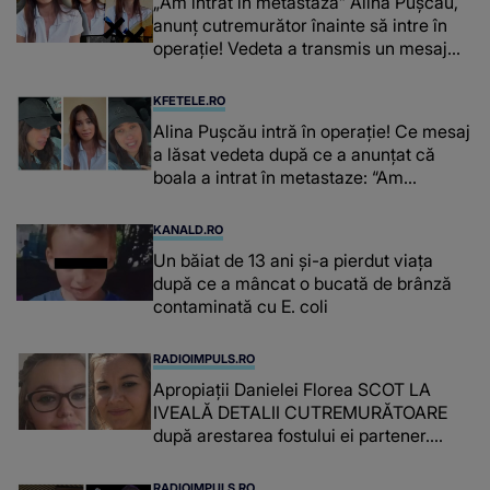
„Am intrat în metastază” Alina Pușcău,
anunț cutremurător înainte să intre în
operație! Vedeta a transmis un mesaj
emoționant fanilor
KFETELE.RO
Alina Pușcău intră în operație! Ce mesaj
a lăsat vedeta după ce a anunțat că
boala a intrat în metastaze: “Am
cancer!”
KANALD.RO
Un băiat de 13 ani și-a pierdut viața
după ce a mâncat o bucată de brânză
contaminată cu E. coli
RADIOIMPULS.RO
Apropiații Danielei Florea SCOT LA
IVEALĂ DETALII CUTREMURĂTOARE
după arestarea fostului ei partener.
PRIN CE A FOST NEVOITĂ să treacă
românca ucisă în Italia și ascunsă în
RADIOIMPULS.RO