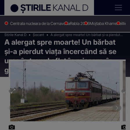
Centrala nucleara de la Cernavoda
Rabla 2026
Mojtaba Khamenei
Ilie 
Stirile Kanal D
Șocant
A alergat spre moarte! Un bărbat și-a pierdut
A alergat spre moarte! Un bărbat
viața încercând să se urce în trenul aflat în
mișcare, în gara din Cluj
și-a pierdut viața încercând să se
urce în trenul aflat în mișcare, în
gara din Cluj