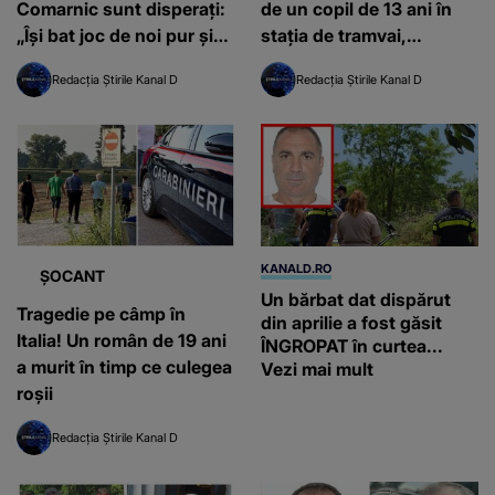
Comarnic sunt disperați:
de un copil de 13 ani în
„Își bat joc de noi pur și
stația de tramvai,
simplu”
surprins de camerele de
Redacția Știrile Kanal D
Redacția Știrile Kanal D
luat vederi
KANALD.RO
ȘOCANT
Un bărbat dat dispărut
Tragedie pe câmp în
din aprilie a fost găsit
Italia! Un român de 19 ani
ÎNGROPAT în curtea...
a murit în timp ce culegea
Vezi mai mult
roșii
Redacția Știrile Kanal D