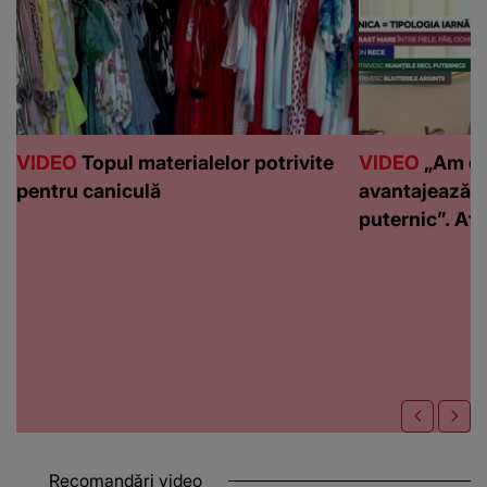
VIDEO
Topul materialelor potrivite
VIDEO
„Am de
pentru caniculă
avantajează c
puternic”. Află
Recomandări video