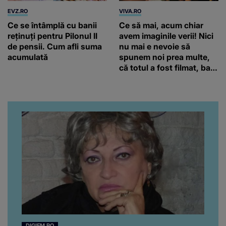
EVZ.RO
VIVA.RO
Ce se întâmplă cu banii
Ce să mai, acum chiar
reținuți pentru Pilonul II
avem imaginile verii! Nici
de pensii. Cum afli suma
nu mai e nevoie să
acumulată
spunem noi prea multe,
că totul a fost filmat, ba
chiar artistul și-a întrebat
iubita dacă e adevărat! Și
da, frumoasa iubită a lui
Florin Ristei e...
DIGIFM.RO