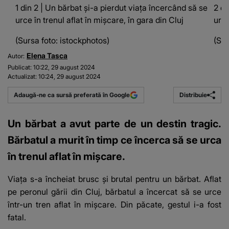
1 din 2 | Un bărbat și-a pierdut viața încercând să se
2 di
urce în trenul aflat în mișcare, în gara din Cluj
urce
(Sursa foto: istockphotos)
(Sur
Elena Tasca
Autor:
Publicat:
10:22, 29 august 2024
Actualizat:
10:24, 29 august 2024
Distribuie
Adaugă-ne ca sursă preferată în Google
Un bărbat a avut parte de un destin tragic.
Bărbatul a murit în timp ce încerca să se urca
în trenul aflat în mișcare.
Viața s-a încheiat brusc și brutal pentru un bărbat. Aflat
pe peronul gării din Cluj, bărbatul a încercat să se urce
într-un tren aflat în mișcare. Din păcate, gestul i-a fost
fatal.