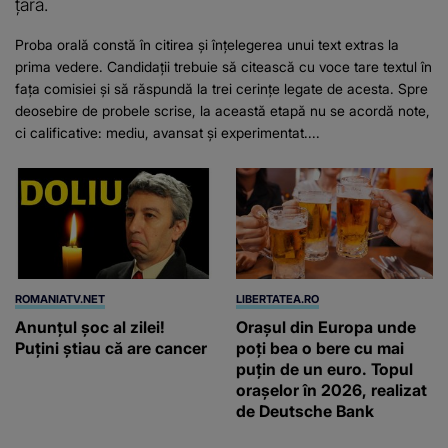
țară.
Proba orală constă în citirea și înțelegerea unui text extras la
prima vedere. Candidații trebuie să citească cu voce tare textul în
fața comisiei și să răspundă la trei cerințe legate de acesta. Spre
deosebire de probele scrise, la această etapă nu se acordă note,
ci calificative: mediu, avansat și experimentat....
ROMANIATV.NET
LIBERTATEA.RO
Anunţul şoc al zilei!
Orașul din Europa unde
Puţini ştiau că are cancer
poți bea o bere cu mai
puțin de un euro. Topul
orașelor în 2026, realizat
de Deutsche Bank