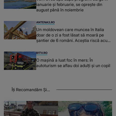
ianuarie și februarie, se oprește din
august până în noiembrie
ANTENA3.RO
Un moldovean care muncea în Italia
doar de o zi a fost lăsat să moară pe
şantier de 6 români. Aceștia riscă acum
închisoarea
B1TV.RO
O maşină a luat foc în mers: În
autoturism se aflau doi adulți și un copil
Îți Recomandăm Și...