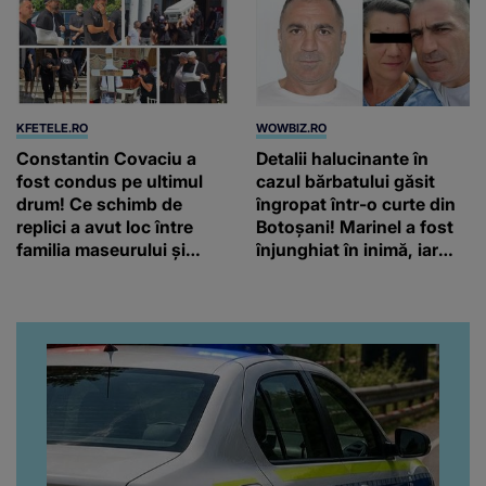
KFETELE.RO
WOWBIZ.RO
Constantin Covaciu a
Detalii halucinante în
fost condus pe ultimul
cazul bărbatului găsit
drum! Ce schimb de
îngropat într-o curte din
replici a avut loc între
Botoșani! Marinel a fost
familia maseurului și
înjunghiat în inimă, iar
clubul Dinamo: “Am vrut
concubina lui se numără
să văd caracterul și
printre suspecți
obrazul.”