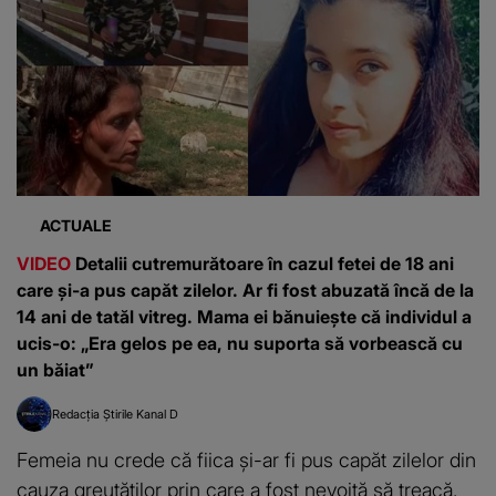
ACTUALE
VIDEO
Detalii cutremurătoare în cazul fetei de 18 ani
care și-a pus capăt zilelor. Ar fi fost abuzată încă de la
14 ani de tatăl vitreg. Mama ei bănuiește că individul a
ucis-o: „Era gelos pe ea, nu suporta să vorbească cu
un băiat”
Redacția Știrile Kanal D
Femeia nu crede că fiica și-ar fi pus capăt zilelor din
cauza greutăților prin care a fost nevoită să treacă.