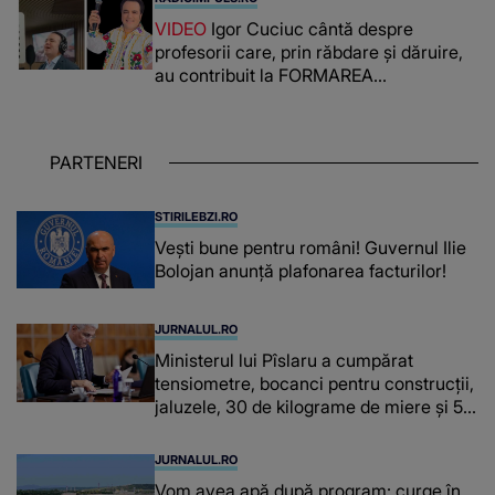
lada unui pat: " Îmi pare rău că nu am
VIDEO
Igor Cuciuc cântă despre
reușit să fac mai mult pentru ea și..."
profesorii care, prin răbdare și dăruire,
au contribuit la FORMAREA
OAMENILOR DE ASTĂZI. Ce spune
despre dascălii care lasă amprente
puternice ÎN SUFLETELE ELEVILOR,
PARTENERI
chiar și după trecerea anilor: "De
fiecare dată când..."
STIRILEBZI.RO
Vești bune pentru români! Guvernul Ilie
Bolojan anunță plafonarea facturilor!
JURNALUL.RO
Ministerul lui Pîslaru a cumpărat
tensiometre, bocanci pentru construcții,
jaluzele, 30 de kilograme de miere și 50
de kilograme de cafea
JURNALUL.RO
Vom avea apă după program: curge în