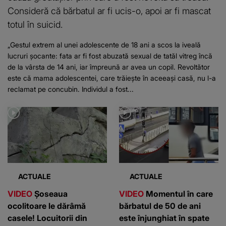
Consideră că bărbatul ar fi ucis-o, apoi ar fi mascat
totul în suicid.
„Gestul extrem al unei adolescente de 18 ani a scos la iveală
lucruri șocante: fata ar fi fost abuzată sexual de tatăl vitreg încă
de la vârsta de 14 ani, iar împreună ar avea un copil. Revoltător
este că mama adolescentei, care trăiește în aceeași casă, nu l-a
reclamat pe concubin. Individul a fost...
ACTUALE
ACTUALE
VIDEO
Șoseaua
VIDEO
Momentul în care
ocolitoare le dărâmă
bărbatul de 50 de ani
casele! Locuitorii din
este înjunghiat în spate