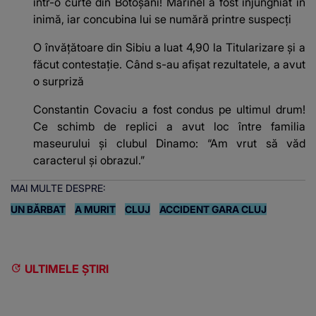
într-o curte din Botoșani! Marinel a fost înjunghiat în
inimă, iar concubina lui se numără printre suspecți
O învățătoare din Sibiu a luat 4,90 la Titularizare și a
făcut contestație. Când s-au afișat rezultatele, a avut
o surpriză
Constantin Covaciu a fost condus pe ultimul drum!
Ce schimb de replici a avut loc între familia
maseurului și clubul Dinamo: “Am vrut să văd
caracterul și obrazul.”
MAI MULTE DESPRE:
UN BĂRBAT
A MURIT
CLUJ
ACCIDENT GARA CLUJ
ULTIMELE ȘTIRI