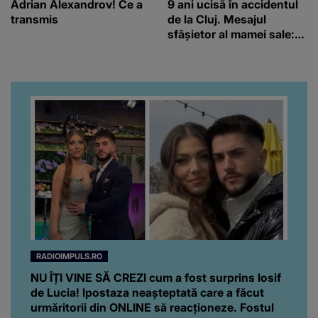
Adrian Alexandrov! Ce a
9 ani ucisă în accidentul
transmis
de la Cluj. Mesajul
sfâșietor al mamei sale:
„Te iubim…”
RADIOIMPULS.RO
NU ÎȚI VINE SĂ CREZI cum a fost surprins Iosif
de Lucia! Ipostaza neașteptată care a făcut
urmăritorii din ONLINE să reacționeze. Fostul