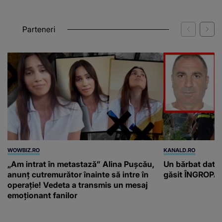
Parteneri
WOWBIZ.RO
KANALD.RO
„Am intrat în metastază” Alina Pușcău,
Un bărbat dat di
anunț cutremurător înainte să intre în
găsit ÎNGROPAT 
operație! Vedeta a transmis un mesaj
emoționant fanilor