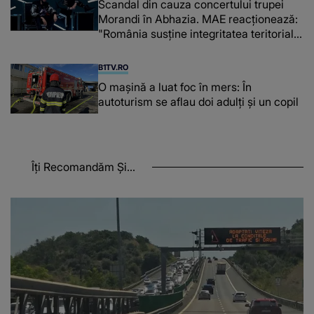
Scandal din cauza concertului trupei
Morandi în Abhazia. MAE reacționează:
"România susține integritatea teritorială
a Georgiei"
B1TV.RO
O maşină a luat foc în mers: În
autoturism se aflau doi adulți și un copil
Îți Recomandăm Și...