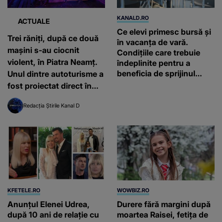
KANALD.RO
ACTUALE
Ce elevi primesc bursă și
Trei răniți, după ce două
în vacanța de vară.
mașini s-au ciocnit
Condițiile care trebuie
violent, în Piatra Neamț.
îndeplinite pentru a
beneficia de sprijinul
Unul dintre autoturisme a
financiar
fost proiectat direct în
scara unui bloc
Redacția Știrile Kanal D
KFETELE.RO
WOWBIZ.RO
Anunțul Elenei Udrea,
Durere fără margini după
după 10 ani de relație cu
moartea Raisei, fetița de