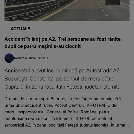
ACTUALE
Accident în lanț pe A2. Trei persoane au fost rănite,
după ce patru mașini s-au ciocnit
Redacția Știrile Kanal D
Accidentul a avut loc duminică pe Autostrada A2
București–Constanța, pe sensul de mers către
Capitală, în zona localității Fetești, județul Ialomița.
Drumul de la mare spre București a fost îngreunat duminică în
urma unui accident rutier. Potrivit Centrului INFOTRAFIC din
cadrul Inspectoratului General al Poliției Române, patru
autoturisme s-au ciocnit la kilometrul 151+100 de metri al
autostrăzii A2, în zona localității Fetești, județul Ialomița. În urma...