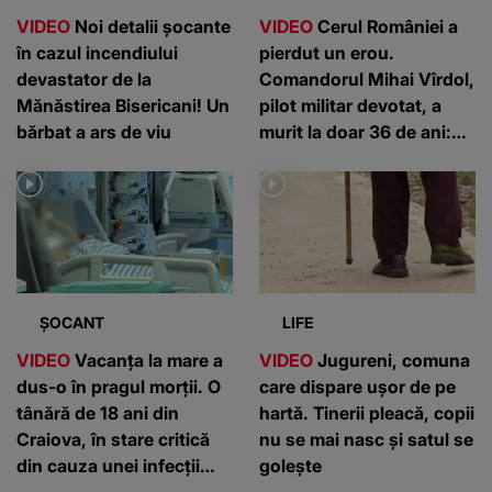
VIDEO
Noi detalii șocante
VIDEO
Cerul României a
în cazul incendiului
pierdut un erou.
devastator de la
Comandorul Mihai Vîrdol,
Mănăstirea Bisericani! Un
pilot militar devotat, a
bărbat a ars de viu
murit la doar 36 de ani:
”Un om de nota 10”
ȘOCANT
LIFE
VIDEO
Vacanța la mare a
VIDEO
Jugureni, comuna
dus-o în pragul morții. O
care dispare ușor de pe
tânără de 18 ani din
hartă. Tinerii pleacă, copii
Craiova, în stare critică
nu se mai nasc și satul se
din cauza unei infecții
golește
rare