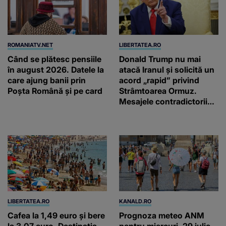
ROMANIATV.NET
LIBERTATEA.RO
Când se plătesc pensiile
Donald Trump nu mai
în august 2026. Datele la
atacă Iranul și solicită un
care ajung banii prin
acord „rapid” privind
Poșta Română și pe card
Strâmtoarea Ormuz.
Mesajele contradictorii
trimise de Teheran
LIBERTATEA.RO
KANALD.RO
Cafea la 1,49 euro și bere
Prognoza meteo ANM
la 3,07 euro. Destinația
pentru miercuri, 29 iulie