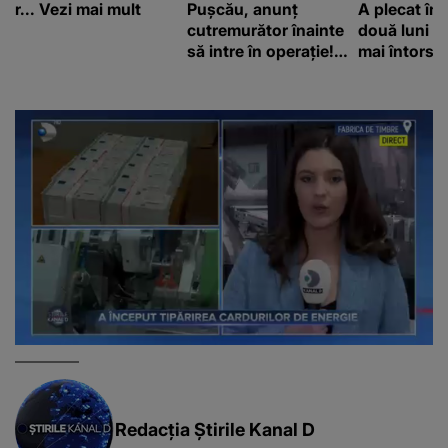
r... Vezi mai mult
Pușcău, anunț
A plecat în
cutremurător înainte
două luni și
să intre în operație!
mai întors
Vedeta a transmis un
mesaj emoționant
fanilor
Redacția Știrile Kanal D