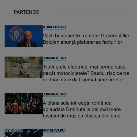
despre dascălii care lasă amprente
puternice ÎN SUFLETELE ELEVILOR,
PARTENERI
chiar și după trecerea anilor: "De
fiecare dată când..."
STIRILEBZI.RO
Vești bune pentru români! Guvernul Ilie
Bolojan anunță plafonarea facturilor!
JURNALUL.RO
Trotinetele electrice, mai periculoase
decât motocicletele? Studiu: risc de trei
ori mai mare de traumatisme cranio-
cerebrale
JURNALUL.RO
A plâns sala întreagă: românca
aplaudată 5 minute la cel mai mare
festival de muzică clasică din lume
ANTENA3.RO