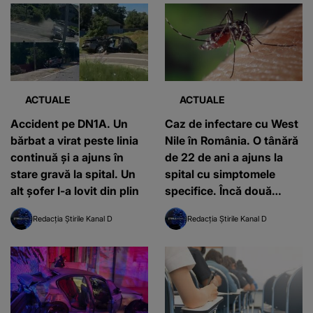
ACTUALE
ACTUALE
Accident pe DN1A. Un
Caz de infectare cu West
bărbat a virat peste linia
Nile în România. O tânără
continuă și a ajuns în
de 22 de ani a ajuns la
stare gravă la spital. Un
spital cu simptomele
alt șofer l-a lovit din plin
specifice. Încă două
cazuri ridică semne de
Redacția Știrile Kanal D
Redacția Știrile Kanal D
îngrijorare