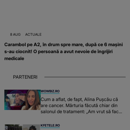
8 AUG
ACTUALE
Carambol pe A2, în drum spre mare, după ce 6 mașini
s-au ciocnit! O persoană a avut nevoie de îngrijiri
medicale
PARTENERI
WOWBIZ.RO
Cum a aflat, de fapt, Alina Pușcău că
are cancer. Mărturia făcută chiar din
salonul de tratament: „Am vrut să fac
niște genuflexiuni și a început să mă
înțepe sânul”
KFETELE.RO