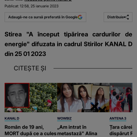
Publicat:
12:58, 25 ianuarie 2023
Distribuie
Adaugă-ne ca sursă preferată în Google
Stirea "A început tipărirea cardurilor de
energie" difuzata in cadrul Stirilor KANAL D
din 25 01 2023
CITEȘTE ȘI
KANAL D
WOWBIZ
ANTENA 3
Român de 19 ani,
„Am intrat în
Țara căreia 
MORT după ce a cules
metastază” Alina
dispărut Pr