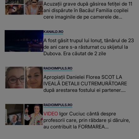
Acuzații grave după găsirea fetiței de 11
ani dispărute în Bacău! Familia copilei
cere imaginile de pe camerele de
supraveghere: „Nu s-a mai dus sora
mea...”
KANALD.RO
A fost găsit trupul lui Ionuț, tânărul de 23
de ani care s-a răsturnat cu skijetul la
Dubova. Era căutat de 2 zile
RADIOIMPULS.RO
Apropiații Danielei Florea SCOT LA
IVEALĂ DETALII CUTREMURĂTOARE
după arestarea fostului ei partener.
PRIN CE A FOST NEVOITĂ să treacă
românca ucisă în Italia și ascunsă în
RADIOIMPULS.RO
lada unui pat: " Îmi pare rău că nu am
VIDEO
Igor Cuciuc cântă despre
reușit să fac mai mult pentru ea și..."
profesorii care, prin răbdare și dăruire,
au contribuit la FORMAREA
OAMENILOR DE ASTĂZI. Ce spune