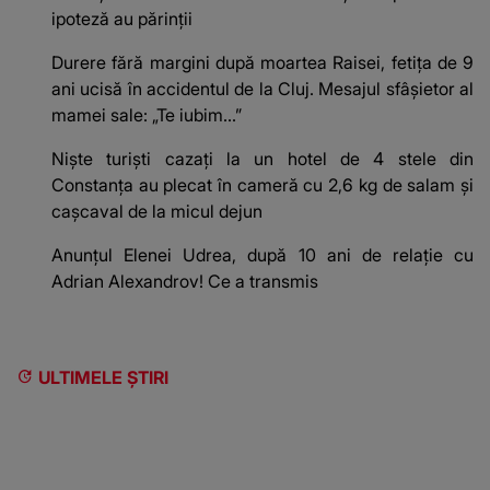
ipoteză au părinții
Durere fără margini după moartea Raisei, fetița de 9
ani ucisă în accidentul de la Cluj. Mesajul sfâșietor al
mamei sale: „Te iubim…”
Niște turiști cazați la un hotel de 4 stele din
Constanța au plecat în cameră cu 2,6 kg de salam și
cașcaval de la micul dejun
Anunțul Elenei Udrea, după 10 ani de relație cu
Adrian Alexandrov! Ce a transmis
ULTIMELE ȘTIRI