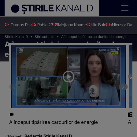
Dragos Pislaru
Rabla 2026
Mojtaba Khamenei
Ilie Bolojan
Nicușor Dan
Stirile Kanal D
Stiri actuale
A început tipărirea cardurilor de energie
A început tipărirea cardurilor de
energie
A început tipărirea cardurilor de energie
A în
Redacția Știrile Kanal D
Editor web: