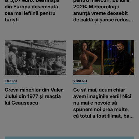
din Europa desemnată
2026: Meteorologii
cea mai ieftină pentru
anunță vreme deosebit
turiști
de caldă și șanse reduse
de precipitații
EVZ.RO
VIVA.RO
Greva minerilor din Valea
Ce să mai, acum chiar
Jiului din 1977 și reacția
avem imaginile verii! Nici
lui Ceaușescu
nu mai e nevoie să
spunem noi prea multe,
că totul a fost filmat, ba
chiar artistul și-a întrebat
iubita dacă e adevărat! Și
da, frumoasa iubită a lui