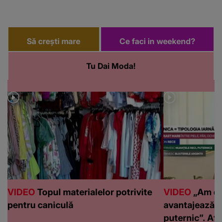
Să crești mare
Ce faci in weekend?
Tu Dai Moda!
VIDEO
Topul materialelor potrivite
VIDEO
„Am de
pentru caniculă
avantajează c
puternic”. Află