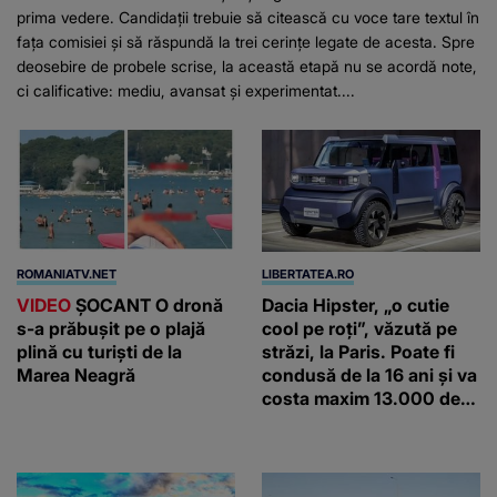
prima vedere. Candidații trebuie să citească cu voce tare textul în
fața comisiei și să răspundă la trei cerințe legate de acesta. Spre
deosebire de probele scrise, la această etapă nu se acordă note,
ci calificative: mediu, avansat și experimentat....
ROMANIATV.NET
LIBERTATEA.RO
VIDEO
ŞOCANT O dronă
Dacia Hipster, „o cutie
s-a prăbuşit pe o plajă
cool pe roți”, văzută pe
plină cu turişti de la
străzi, la Paris. Poate fi
Marea Neagră
condusă de la 16 ani și va
costa maxim 13.000 de
euro