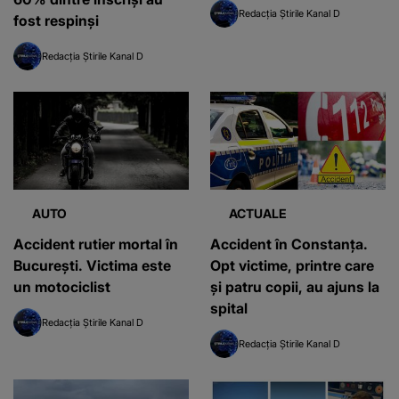
Redacția Știrile Kanal D
fost respinși
Redacția Știrile Kanal D
AUTO
ACTUALE
Accident rutier mortal în
Accident în Constanța.
București. Victima este
Opt victime, printre care
un motociclist
și patru copii, au ajuns la
spital
Redacția Știrile Kanal D
Redacția Știrile Kanal D