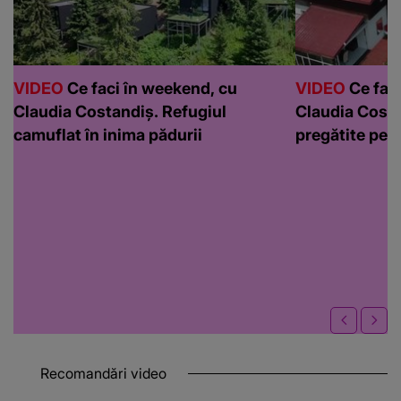
VIDEO
Ce faci în weekend, cu
VIDEO
Ce faci
Claudia Costandiș. Refugiul
Claudia Costa
camuflat în inima pădurii
pregătite pen
Recomandări video