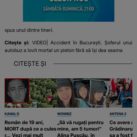
spus unul dintre tineri.
Citește și:
VIDEO| Accident în București. Șoferul unui
autobuz a lovit mortal un pieton fără să își dea seama
CITEȘTE ȘI
KANAL D
WOWBIZ
ANTENA 3
Român de 19 ani,
„Să vă rugați pentru
Ce avere ar
MORT după ce a cules
mine, am 5 tumori”
Grădinaru. 
r... Vezi mai mult
Alina Pușcău, în
sa a fost fă