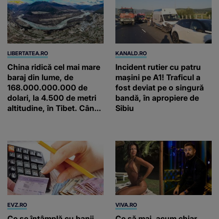
LIBERTATEA.RO
KANALD.RO
China ridică cel mai mare
Incident rutier cu patru
baraj din lume, de
mașini pe A1! Traficul a
168.000.000.000 de
fost deviat pe o singură
dolari, la 4.500 de metri
bandă, în apropiere de
altitudine, în Tibet. Când
Sibiu
va funcționa
EVZ.RO
VIVA.RO
Ce se întâmplă cu banii
Ce să mai, acum chiar