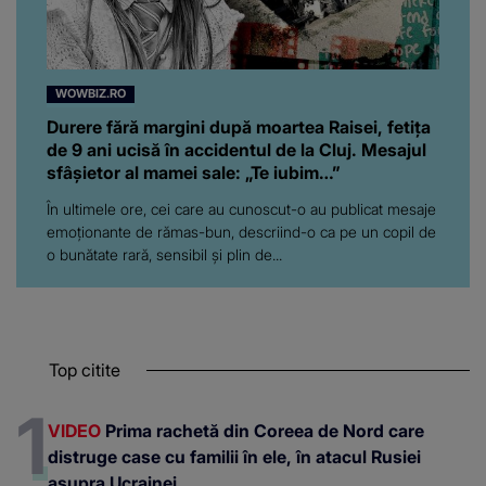
WOWBIZ.RO
Durere fără margini după moartea Raisei, fetița
de 9 ani ucisă în accidentul de la Cluj. Mesajul
sfâșietor al mamei sale: „Te iubim…”
În ultimele ore, cei care au cunoscut-o au publicat mesaje
emoționante de rămas-bun, descriind-o ca pe un copil de
o bunătate rară, sensibil și plin de...
Top citite
VIDEO
Prima rachetă din Coreea de Nord care
distruge case cu familii în ele, în atacul Rusiei
asupra Ucrainei