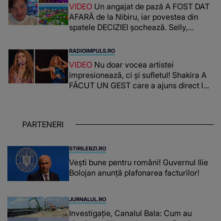
VIDEO
Un angajat de pază A FOST DAT
AFARĂ de la Nibiru, iar povestea din
spatele DECIZIEI șochează. Selly,
surprins de întreaga situație... NU
CREDEA CĂ VA VEDEA AȘA CEVA: "Fix
RADIOIMPULS.RO
în fața unui..."
VIDEO
Nu doar vocea artistei
impresionează, ci și sufletul! Shakira A
FĂCUT UN GEST care a ajuns direct la
inimile publicului: "Există mulți copii
care trăiesc uitați și care au un potențial
uriaș așteptând să fie descătușat, doar
PARTENERI
așteptând oportunitatea
STIRILEBZI.RO
Vești bune pentru români! Guvernul Ilie
Bolojan anunță plafonarea facturilor!
JURNALUL.RO
Investigație, Canalul Bala: Cum au