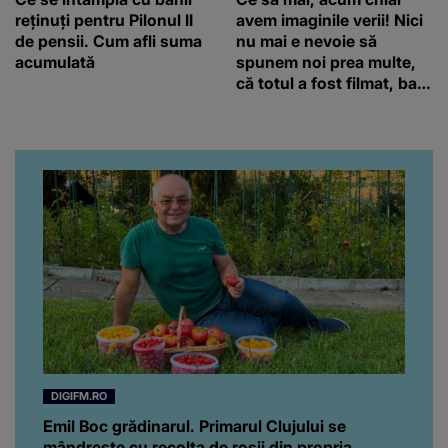
reținuți pentru Pilonul II
avem imaginile verii! Nici
de pensii. Cum afli suma
nu mai e nevoie să
acumulată
spunem noi prea multe,
că totul a fost filmat, ba
chiar artistul și-a întrebat
iubita dacă e adevărat! Și
da, frumoasa iubită a lui
Florin Ristei e...
DIGIFM.RO
Emil Boc grădinarul. Primarul Clujului se
mândrește cu recolta de roșii din propria