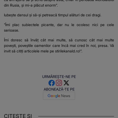
din Rusia, și mi-a plăcut enorm”.
Iubește dansul și să-și petreacă timpul alături de cei dragi.
”Îmi plac subiectele picante, dar nu le ocolesc nici pe cele
serioase.
Îmi doresc să învăț cât mai multe, să cunosc cât mai multe
povești, poveștile oamenilor care încă mai cred în noi, presa. Vă
invit să citiți articolele mele pe stirilekanald.ro!”.
URMĂREȘTE-NE PE
ABONEAZĂ-TE PE
CITEȘTE ȘI