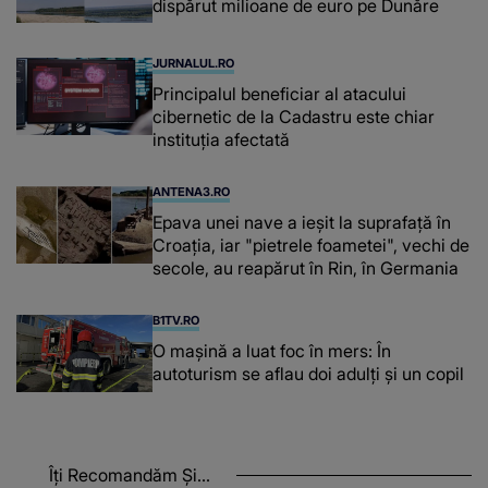
dispărut milioane de euro pe Dunăre
JURNALUL.RO
Principalul beneficiar al atacului
cibernetic de la Cadastru este chiar
instituţia afectată
ANTENA3.RO
Epava unei nave a ieșit la suprafață în
Croația, iar "pietrele foametei", vechi de
secole, au reapărut în Rin, în Germania
B1TV.RO
O maşină a luat foc în mers: În
autoturism se aflau doi adulți și un copil
Îți Recomandăm Și...