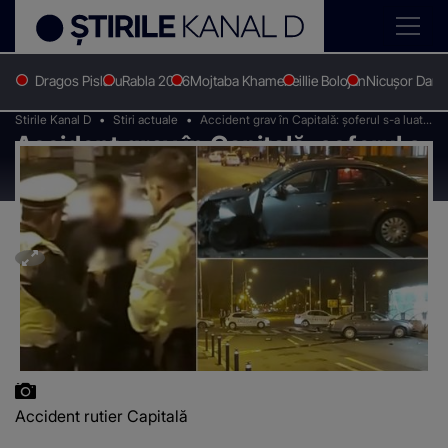
Dragos Pislaru
Rabla 2026
Mojtaba Khamenei
Ilie Bolojan
Nicușor Dan
Stirile Kanal D
Stiri actuale
Accident grav în Capitală: șoferul s-a luat
Accident grav în Capitală: șoferul s-
la ceartă cu polițiștii
a luat la ceartă cu polițiștii
Accident rutier Capitală