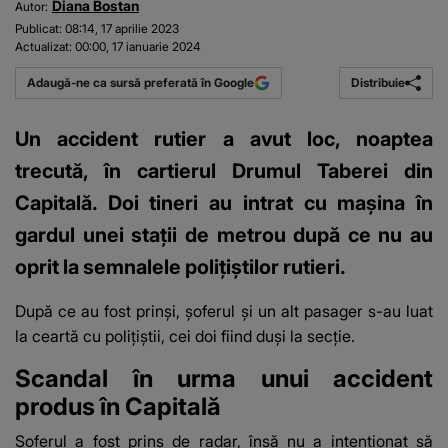
Diana Bostan
Autor:
Publicat:
08:14, 17 aprilie 2023
Actualizat:
00:00, 17 ianuarie 2024
Distribuie
Adaugă-ne ca sursă preferată în Google
Un accident rutier a avut loc, noaptea
trecută, în cartierul Drumul Taberei din
Capitală. Doi tineri au intrat cu mașina în
gardul unei stații de metrou după ce nu au
oprit la semnalele polițiștilor rutieri.
După ce au fost prinși, șoferul și un alt pasager
s-au luat
la ceartă cu polițiștii
, cei doi fiind duși la secție.
Scandal în urma unui accident
produs în Capitală
Șoferul a fost prins de radar, însă nu a intenționat să