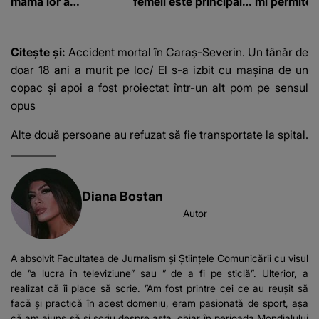
mama lor a…
femeii este principalul
mi permite 
suspect în cazul din
construiesc
Galați, iar DETALIUL
bani cere?
DESCOPERIT DE
Citește și:
Accident mortal în Caraș-Severin. Un tânăr de
ANCHETATORI a șocat
doar 18 ani a murit pe loc/ El s-a izbit cu mașina de un
localnicii
copac și apoi a fost proiectat într-un alt pom pe sensul
opus
Alte două persoane au refuzat să fie transportate la spital.
Diana Bostan
Autor
A absolvit Facultatea de Jurnalism și Științele Comunicării cu visul
de ”a lucra în televiziune” sau ” de a fi pe sticlă”. Ulterior, a
realizat că îi place să scrie. ”Am fost printre cei ce au reușit să
facă și practică în acest domeniu, eram pasionată de sport, așa
că am ajuns să și scriu despre asta, chiar în perioada Mondialului