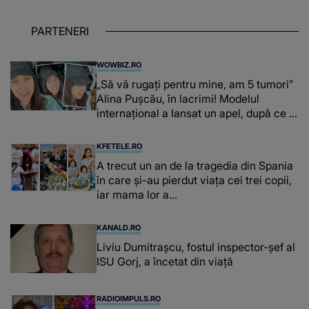
PARTENERI
WOWBIZ.RO
„Să vă rugați pentru mine, am 5 tumori”
Alina Pușcău, în lacrimi! Modelul
internațional a lansat un apel, după ce a
fost diagnosticată cu o boală gravă
KFETELE.RO
A trecut un an de la tragedia din Spania
în care și-au pierdut viața cei trei copii,
iar mama lor a…
KANALD.RO
Liviu Dumitrașcu, fostul inspector-șef al
ISU Gorj, a încetat din viață
RADIOIMPULS.RO