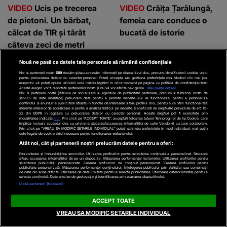
VIDEO
Ucis pe trecerea
VIDEO
Crăița Țarălungă,
de pietoni. Un bărbat,
femeia care conduce o
călcat de TIR și târât
bucată de istorie
câteva zeci de metri
Nouă ne pasă ca datele tale personale să rămână confidențiale
Noi și partenerii noștri
589
stocăm și/sau accesăm informații pe dispozitivul dvs., precum identificatorii cookie unici
pentru prelucrarea datelor cu caracter personal. Puteți accepta sau gestiona preferințele dvs. făcând clic mai jos,
respectiv vă puteți opune utilizării unui interes legitim în orice moment pe pagina cu politica de confidențialitate.
Parteneri
Aceste alegeri vor fi raportate partenerilor noștri și nu vă vor afecta navigarea.
Mai multe detalii
Noi si partenerii nostri (retelele de socializare si agentiile de publicitate partenere, precum si furnizorii nostri de
servicii de date analitice) prelucram date pentru a permite website-ului sa functioneze, pentru a personaliza
continutul si anunturile publicitare afisate in functie de interesele si/sau profilul dvs., pentru a va oferi functionalitati
aferente retelelor de socializare si pentru a analiza traficul pe website. Beneficiati de drepturile prevazute de art. 15-
22 din GDPR in legatura cu prelucrarea datelor cu caracter personal. Aceste drepturi pot fi exercitate prin
modalitatea indicata
aici
. Prin click pe “ACCEPT TOATE”, acceptati folosirea tuturor Tehnologiilor de tip Cookie, care
implica inclusiv acceptul dvs. cu privire la stocarea/accesarea informatiilor de catre Vendor-ii cu care colaboram.
Prin click pe “VREAU SA MODIFIC SETARILE INDIVIDUAL” puteti schimba preferintele in mod individual, mai putin
cele legate de cookie strict necesare pentru functionarea website-ului.
Atât noi, cât și partenerii noștri prelucrăm datele pentru a oferi:
Dezvoltarea și îmbunătățirea serviciilor. Utilizarea profilurilor pentru selectarea conținutului personalizat. Stocarea
și/sau accesarea informațiilor de pe un dispozitiv. Măsurarea performanței reclamelor. Utilizarea profilurilor pentru
selectarea publicității personalizate. Crearea profilurilor de conținut personalizat. Crearea profilurilor pentru
publicitate personalizată. Măsurarea performanței conținutului. Înțelegerea publicului prin statistici sau combinații
de date din surse diferite. Utilizarea de date limitate pentru a selecta publicitatea. Utilizarea datelor limitate pentru a
selecta conținutul. Date precise de geolocație și identificarea prin scanarea dispozitivului.
Listă parteneri (furnizori)
ACCEPT TOATE
WOWBIZ.RO
KANALD.RO
VREAU SA MODIFIC SETARILE INDIVIDUAL
„Să vă rugați pentru mine, am 5 tumori”
Alertă de secur