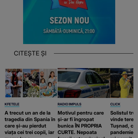
CITEȘTE ȘI
KFETELE
RADIO IMPULS
CLICK
A trecut un an de la
Motivul pentru care
Solistul tru
tragedia din Spania în
și-ar fi îngropat
vinde terenu
care și-au pierdut
bunica ÎN PROPRIA
Tușnad, cu
viața cei trei copii, iar
CURTE. Nepoata
pandemie: „