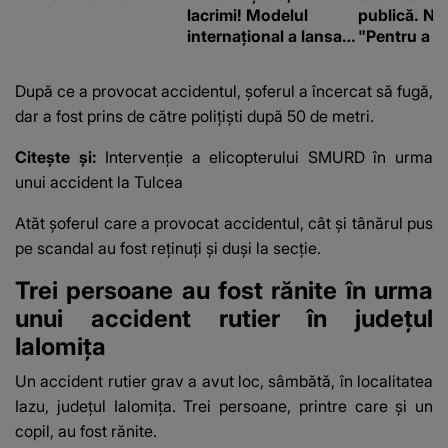
lacrimi! Modelul
publică. Ni
internațional a lansat
"Pentru a în
un apel, după ce a
orice specul
fost diagnosticată cu
După ce a provocat accidentul, șoferul a încercat să fugă,
o boală gravă
dar a fost prins de către polițiști după 50 de metri.
Citește și:
Intervenție a elicopterului SMURD în urma
unui accident la Tulcea
Atăt șoferul care a provocat accidentul, cât și tânărul pus
pe scandal au fost reținuți și duși la secție.
Trei persoane au fost rănite în urma
unui accident rutier în județul
Ialomița
Un accident rutier grav a avut loc, sâmbătă, în localitatea
Iazu, județul Ialomița. Trei persoane, printre care și un
copil, au fost rănite.