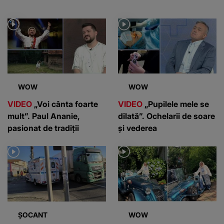
WOW
WOW
VIDEO
„Voi cânta foarte
VIDEO
„Pupilele mele se
mult”. Paul Ananie,
dilată”. Ochelarii de soare
pasionat de tradiții
și vederea
ȘOCANT
WOW