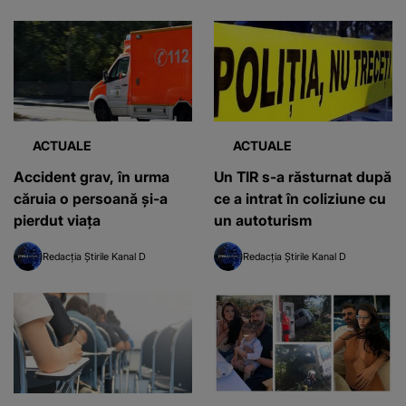
ACTUALE
ACTUALE
Accident grav, în urma
Un TIR s-a răsturnat după
căruia o persoană și-a
ce a intrat în coliziune cu
pierdut viața
un autoturism
Redacția Știrile Kanal D
Redacția Știrile Kanal D