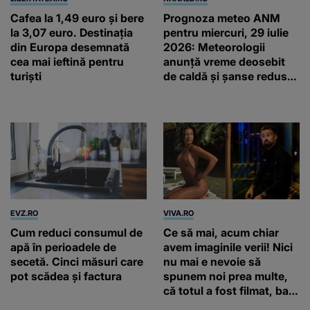
Cafea la 1,49 euro și bere
Prognoza meteo ANM
la 3,07 euro. Destinația
pentru miercuri, 29 iulie
din Europa desemnată
2026: Meteorologii
cea mai ieftină pentru
anunță vreme deosebit
turiști
de caldă și șanse reduse
de precipitații
EVZ.RO
VIVA.RO
Cum reduci consumul de
Ce să mai, acum chiar
apă în perioadele de
avem imaginile verii! Nici
secetă. Cinci măsuri care
nu mai e nevoie să
pot scădea și factura
spunem noi prea multe,
că totul a fost filmat, ba
chiar artistul și-a întrebat