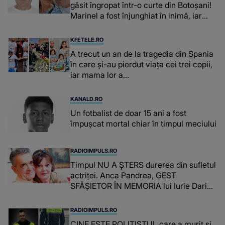
găsit îngropat într-o curte din Botoșani!
Marinel a fost înjunghiat în inimă, iar
concubina lui se numără printre
suspecți
KFETELE.RO
A trecut un an de la tragedia din Spania
în care și-au pierdut viața cei trei copii,
iar mama lor a…
KANALD.RO
Un fotbalist de doar 15 ani a fost
împușcat mortal chiar în timpul meciului
RADIOIMPULS.RO
Timpul NU A ȘTERS durerea din sufletul
actriței. Anca Pandrea, GEST
SFÂȘIETOR ÎN MEMORIA lui Iurie Darie:
"A fost copleșitor. Pe măsură ce trece
timpul parcă..."
RADIOIMPULS.RO
CINE ESTE POLIȚISTUL care a murit și