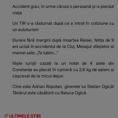
Accident grav, în urma căruia o persoană și-a pierdut
viața
Un TIR s-a răsturnat după ce a intrat în coliziune cu
un autoturism
Durere fără margini după moartea Raisei, fetița de 9
ani ucisă în accidentul de la Cluj. Mesajul sfâșietor al
mamei sale: „Te iubim…”
Niște turiști cazați la un hotel de 4 stele din
Constanța au plecat în cameră cu 2,6 kg de salam și
cașcaval de la micul dejun
Cine este Adrian Ropotan, ginerele lui Stelian Ogică!
Tânărul este căsătorit cu Raluca Ogică
ULTIMELE ȘTIRI