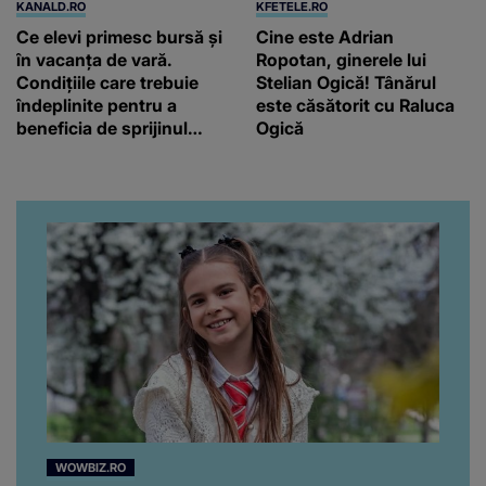
KANALD.RO
KFETELE.RO
Ce elevi primesc bursă și
Cine este Adrian
în vacanța de vară.
Ropotan, ginerele lui
Condițiile care trebuie
Stelian Ogică! Tânărul
îndeplinite pentru a
este căsătorit cu Raluca
beneficia de sprijinul
Ogică
financiar
WOWBIZ.RO