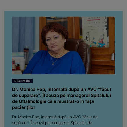
iubita dacă e adevărat! Și
da, frumoasa iubită a lui
Florin Ristei e...
DIGIFM.RO
Dr. Monica Pop, internată după un AVC "făcut
de supărare". Îl acuză pe managerul Spitalului
de Oftalmologie că a mustrat-o în fața
pacienților
Dr. Monica Pop, internată după un AVC "făcut de
supărare". Îl acuză pe managerul Spitalului de