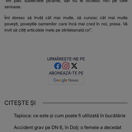
”Îmi plac subiectele picante, dar nu le ocolesc nici pe cele
serioase.
Îmi doresc să învăț cât mai multe, să cunosc cât mai multe
povești, poveștile oamenilor care încă mai cred în noi, presa. Vă
invit să citiți articolele mele pe stirilekanald.ro!”.
URMĂREȘTE-NE PE
ABONEAZĂ-TE PE
CITEȘTE ȘI
Tapioca: ce este și cum poate fi utilizată în bucătărie
Accident grav pe DN 6, în Dolj: o femeie a decedat