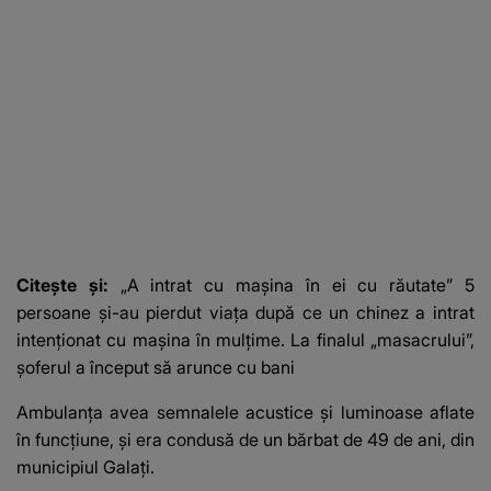
suspecți
Citește și:
„A intrat cu mașina în ei cu răutate” 5
persoane și-au pierdut viața după ce un chinez a intrat
intenționat cu mașina în mulțime. La finalul „masacrului”,
șoferul a început să arunce cu bani
Ambulanța avea semnalele acustice şi luminoase aflate
în funcţiune, și era condusă de un bărbat de 49 de ani, din
municipiul Galaţi.