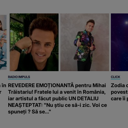
RADIO IMPULS
CLICK
 în
REVEDERE EMOȚIONANTĂ pentru Mihai
Zodia 
r
Trăistariu! Fratele lui a venit în România,
poveste
iar artistul a făcut public UN DETALIU
care îi
NEAȘTEPTAT: "Nu știu ce să-i zic. Voi ce
spuneți ? Să se..."