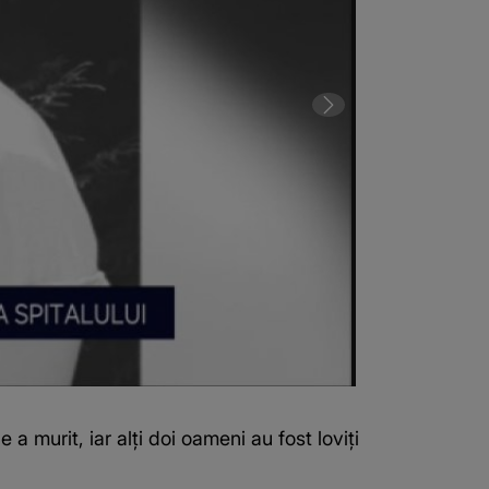
 a murit, iar alți doi oameni au fost loviți
Scene sfâșieto