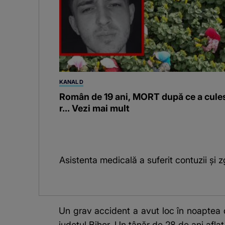
KANAL D
Român de 19 ani, MORT după ce a cule
r... Vezi mai mult
Asistenta medicală a suferit contuzii și zg
Un grav accident a avut loc în noaptea 
județul Bihor. Un tânăr de 28 de ani aflat