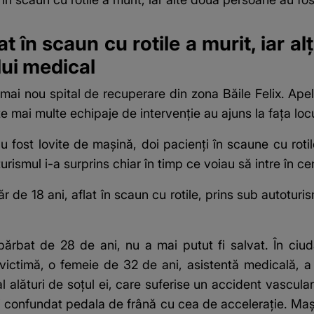
t în scaun cu rotile a murit, iar alț
lui medical
mai nou spital de recuperare din zona Băile Felix. Apel
e mai multe echipaje de intervenție au ajuns la fața locu
 fost lovite de mașină, doi pacienți în scaune cu rotil
rismul i-a surprins chiar în timp ce voiau să intre în ce
r de 18 ani, aflat în scaun cu rotile, prins sub autoturism
 bărbat de 28 de ani, nu a mai putut fi salvat. În ciu
a victimă, o femeie de 32 de ani, asistentă medicală, a 
 alături de soțul ei, care suferise un accident vascula
 fi confundat pedala de frână cu cea de accelerație.
Mași