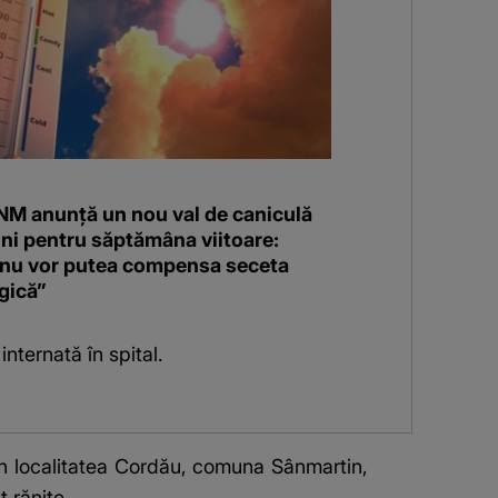
NM anunță un nou val de caniculă
uni pentru săptămâna viitoare:
e nu vor putea compensa seceta
gică”
internată în spital.
in localitatea Cordău, comuna Sânmartin,
t rănite.