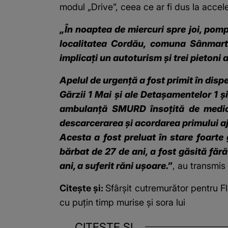
modul „Drive”, ceea ce ar fi dus la accele
„În noaptea de miercuri spre joi, pomp
localitatea Cordău, comuna Sânmarti
implicați un autoturism și trei pietoni 
Apelul de urgență a fost primit în dispe
Gărzii 1 Mai și ale Detașamentelor 1 ș
ambulanță SMURD însoțită de medic 
descarcerarea și acordarea primului aju
Acesta a fost preluat în stare foarte 
bărbat de 27 de ani, a fost găsită fără
ani, a suferit răni ușoare.”
, au transmis 
Citește și:
Sfârșit cutremurător pentru F
cu puțin timp murise și sora lui
CITEȘTE ȘI