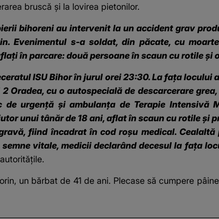
rarea bruscă și la lovirea pietonilor.
ierii bihoreni au intervenit la un accident grav pro
n. Evenimentul s-a soldat, din păcate, cu moarte
aflați în parcare: două persoane în scaun cu rotile și
ceratul ISU Bihor în jurul orei 23:30. La fața locului 
i 2 Oradea, cu o autospecială de descarcerare grea,
de urgență și ambulanța de Terapie Intensivă Mob
tor unui tânăr de 18 ani, aflat în scaun cu rotile și 
gravă, fiind încadrat în cod roșu medical. Cealaltă
 semne vitale, medicii declarând decesul la fața loc
autoritățile.
lorin, un bărbat de 41 de ani. Plecase să cumpere pâine,