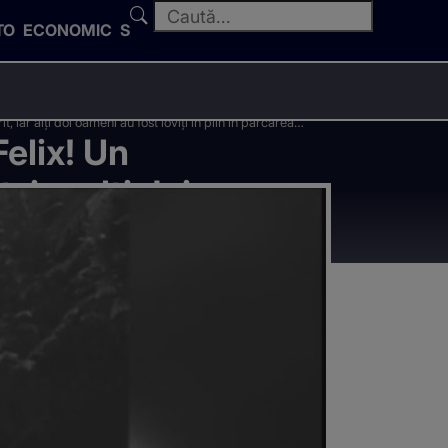
TO
ECONOMIC
SPORT
, iar alți doi oameni au fost loviți în plin în parcarea
Felix! Un
 iar alți doi
ui medical