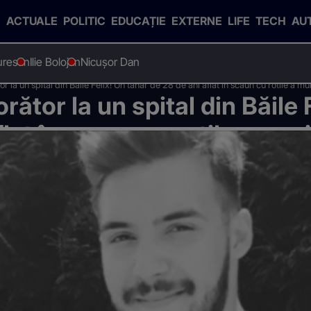
ACTUALE
POLITIC
EDUCAȚIE
EXTERNE
LIFE
TECH
AU
uresan
Ilie Bolojan
Nicușor Dan
 la un spital din Băile Felix! Un tânăr de 28 de ani aflat în scaun cu rotile a murit
ător la un spital din Băile 
at în scaun cu rotile a murit,
 în plin în parcarea centrul