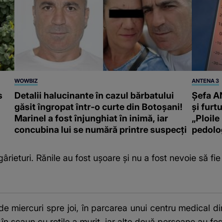
WOWBIZ
ANTENA 3
s
Detalii halucinante în cazul bărbatului
Șefa A
găsit îngropat într-o curte din Botoșani!
și furt
Marinel a fost înjunghiat în inimă, iar
„Ploil
concubina lui se numără printre suspecți
pedolo
ârieturi. Rănile au fost ușoare și nu a fost nevoie să fie 
de miercuri spre joi, în parcarea unui centru medical d
 în scaun cu rotile a murit, iar alte două persoane au fos