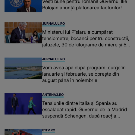
Vești bune pentru români! Guvernul Ilie
Bolojan anunță plafonarea facturilor!
JURNALUL.RO
Ministerul lui Pîslaru a cumpărat
tensiometre, bocanci pentru construcții,
jaluzele, 30 de kilograme de miere și 50
de kilograme de cafea
JURNALUL.RO
Vom avea apă după program: curge în
ianuarie și februarie, se oprește din
august până în noiembrie
ANTENA3.RO
Tensiunile dintre Italia și Spania au
escaladat rapid. Guvernul de la Madrid
suspendă Schengen, după reacția
furioasă a lui Meloni
B1TV.RO