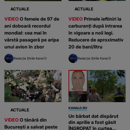
ACTUALE
ACTUALE
VIDEO
O femeie de 97 de
VIDEO
Primele ieftiniri la
ani doboară recordul
carburanți după intrarea
mondial: cea mai în
în vigoare a noii legi.
vârstă pasageră pe aripa
Reducere de aproximativ
unui avion în zbor
20 de bani/litru
Redacția Știrile Kanal D
Redacția Știrile Kanal D
KANALD.RO
ACTUALE
Un bărbat dat dispărut
VIDEO
O tânără din
din aprilie a fost găsit
București a salvat peste
ÎNGROPAT în curtea...