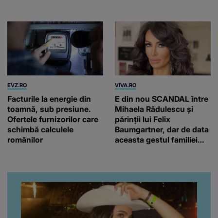
EVZ.RO
VIVA.RO
Facturile la energie din
E din nou SCANDAL între
toamnă, sub presiune.
Mihaela Rădulescu și
Ofertele furnizorilor care
părinții lui Felix
schimbă calculele
Baumgartner, dar de data
românilor
aceasta gestul familiei
regretatului ei iubit a
înfuriat-o pe vedeta
noastră! Fostei
prezentatoare nici că-i
vine să creadă că s-a
ajuns până aici, dar e
adevărat, au făcut-o și pe