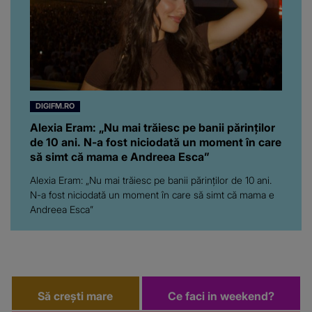
asta! Și ce a ieșit la iveală
ar fi prea mult pentru
oricine: "Cu… mine, fata
româncă...”
DIGIFM.RO
Alexia Eram: „Nu mai trăiesc pe banii părinților
de 10 ani. N-a fost niciodată un moment în care
să simt că mama e Andreea Esca”
Alexia Eram: „Nu mai trăiesc pe banii părinților de 10 ani.
N-a fost niciodată un moment în care să simt că mama e
Andreea Esca”
Să crești mare
Ce faci in weekend?