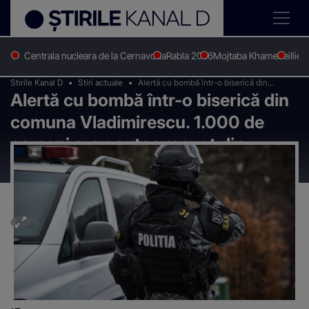
Centrala nucleara de la Cernavoda
Rabla 2026
Mojtaba Khamenei
Ilie 
Stirile Kanal D
Stiri actuale
Alertă cu bombă într-o biserică din
Alertă cu bombă într-o biserică din
comuna Vladimirescu. 1.000 de oameni s-
au autoevacuat din lăcașul de cult
comuna Vladimirescu. 1.000 de
oameni s-au autoevacuat din
lăcașul de cult