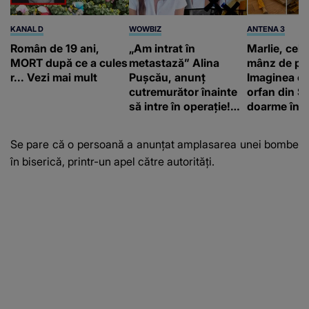
KANAL D
WOWBIZ
ANTENA 3
Român de 19 ani,
„Am intrat în
Marlie, cel 
MORT după ce a cules
metastază” Alina
mânz de pe 
r... Vezi mai mult
Pușcău, anunț
Imaginea cu
cutremurător înainte
orfan din Să
să intre în operație!
doarme în p
Vedeta a transmis un
un copil a 
mesaj emoționant
mii de româ
Se pare că o persoană a anunțat amplasarea unei bombe
fanilor
în biserică, printr-un apel către autorități.