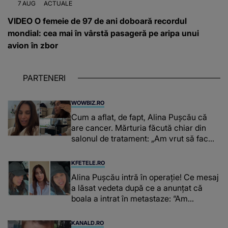
7 AUG
ACTUALE
VIDEO O femeie de 97 de ani doboară recordul
mondial: cea mai în vârstă pasageră pe aripa unui
avion în zbor
PARTENERI
WOWBIZ.RO
Cum a aflat, de fapt, Alina Pușcău că
are cancer. Mărturia făcută chiar din
salonul de tratament: „Am vrut să fac
niște genuflexiuni și a început să mă
înțepe sânul”
KFETELE.RO
Alina Pușcău intră în operație! Ce mesaj
a lăsat vedeta după ce a anunțat că
boala a intrat în metastaze: “Am
cancer!”
KANALD.RO