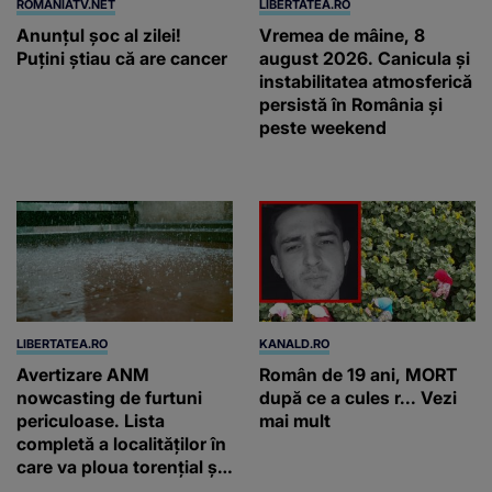
ROMANIATV.NET
LIBERTATEA.RO
Anunţul şoc al zilei!
Vremea de mâine, 8
Puţini ştiau că are cancer
august 2026. Canicula și
instabilitatea atmosferică
persistă în România și
peste weekend
LIBERTATEA.RO
KANALD.RO
Avertizare ANM
Român de 19 ani, MORT
nowcasting de furtuni
după ce a cules r... Vezi
periculoase. Lista
mai mult
completă a localităților în
care va ploua torențial și
cu grindină