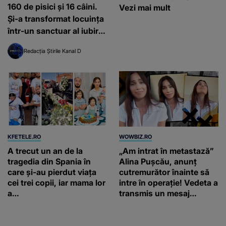
160 de pisici și 16 câini.
Vezi mai mult
Și-a transformat locuința
într-un sanctuar al iubirii
pentru animale
Redacția Știrile Kanal D
KFETELE.RO
WOWBIZ.RO
A trecut un an de la
„Am intrat în metastază”
tragedia din Spania în
Alina Pușcău, anunț
care și-au pierdut viața
cutremurător înainte să
cei trei copii, iar mama lor
intre în operație! Vedeta a
a…
transmis un mesaj
emoționant fanilor