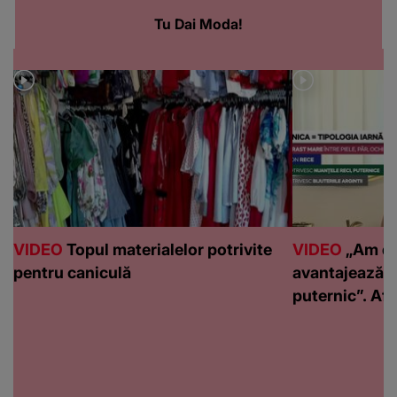
Tu Dai Moda!
VIDEO
Topul materialelor potrivite
VIDEO
„Am de
pentru caniculă
avantajează c
puternic”. Află