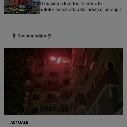
O maşină a luat foc în mers: În
autoturism se aflau doi adulți și un copil
Îți Recomandăm Și...
ACTUALE