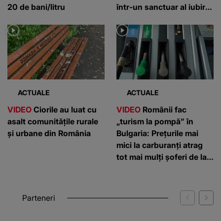
20 de bani/litru
într-un sanctuar al iubirii
pentru animale
ACTUALE
ACTUALE
VIDEO
Ciorile au luat cu
VIDEO
Românii fac
asalt comunitățile rurale
„turism la pompă” în
și urbane din România
Bulgaria: Prețurile mai
mici la carburanți atrag
tot mai mulți șoferi de la
graniță
Parteneri