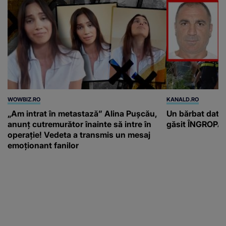
WOWBIZ.RO
KANALD.RO
„Am intrat în metastază” Alina Pușcău,
Un bărbat dat di
anunț cutremurător înainte să intre în
găsit ÎNGROPAT 
operație! Vedeta a transmis un mesaj
emoționant fanilor