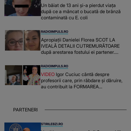
Un băiat de 13 ani și-a pierdut viața
după ce a mâncat o bucată de brânză
contaminată cu E. coli
RADIOIMPULS.RO
Apropiații Danielei Florea SCOT LA
IVEALĂ DETALII CUTREMURĂTOARE
după arestarea fostului ei partener.
PRIN CE A FOST NEVOITĂ să treacă
românca ucisă în Italia și ascunsă în
RADIOIMPULS.RO
lada unui pat: " Îmi pare rău că nu am
VIDEO
Igor Cuciuc cântă despre
reușit să fac mai mult pentru ea și..."
profesorii care, prin răbdare și dăruire,
au contribuit la FORMAREA
OAMENILOR DE ASTĂZI. Ce spune
despre dascălii care lasă amprente
puternice ÎN SUFLETELE ELEVILOR,
PARTENERI
chiar și după trecerea anilor: "De
fiecare dată când..."
STIRILEBZI.RO