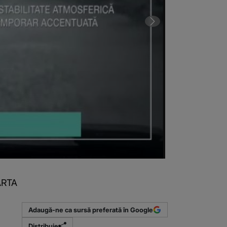
HARTA
1 din 2 | VIDE
Adaugă-ne ca sursă preferată în Google
Distribuie