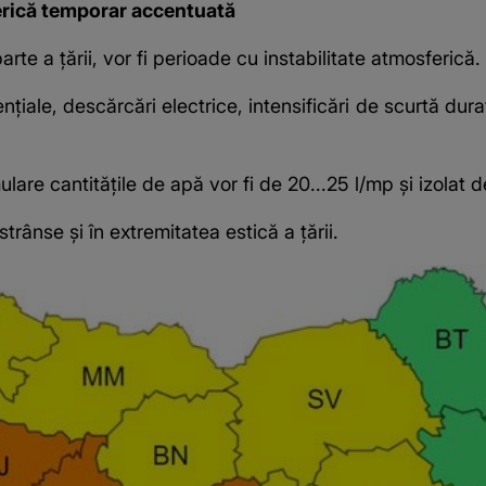
erică temporar accentuată
rte a țării, vor fi perioade cu instabilitate atmosferică.
ale, descărcări electrice, intensificări de scurtă durată 
lare cantitățile de apă vor fi de 20...25 l/mp și izolat 
trânse și în extremitatea estică a țării.