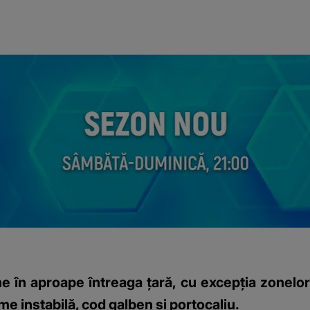
în aproape întreaga țară, cu excepția zonelor
me instabilă, cod galben și portocaliu.