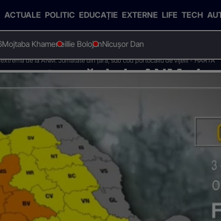
ACTUALE
POLITIC
EDUCAȚIE
EXTERNE
LIFE
TECH
AU
6
Mojtaba Khamenei
Ilie Bolojan
Nicușor Dan
xtremă de la ANM. Jumătate din țară, sub cod portocaliu de vijelii - HARTA
eme extremă de la ANM. Jum
aliu de vijelii - HARTA