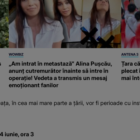
WOWBIZ
ANTENA 3
s
„Am intrat în metastază” Alina Pușcău,
Țara că
anunț cutremurător înainte să intre în
plecat 
operație! Vedeta a transmis un mesaj
mai înt
emoționant fanilor
ața, în cea mai mare parte a țării, vor fi perioade cu ins
 4 iunie, ora 3