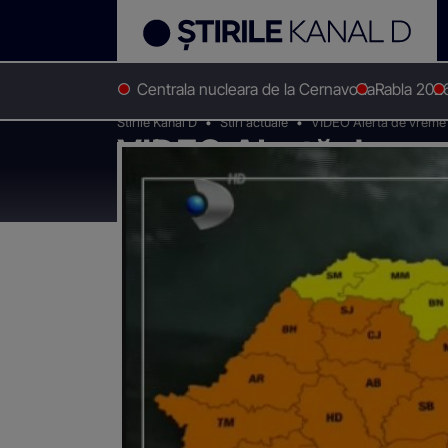
Centrala nucleara de la Cernavoda
Rabla 202
Stirile Kanal D
Stiri actuale
VIDEO Alertă de vreme e
VIDEO Alertă de vr
țară, sub cod portoc