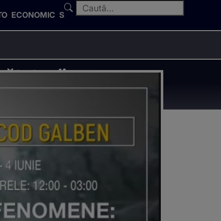
TO
ECONOMIC
SPORT
ătate din