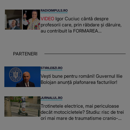
PRIN CE A FOST NEVOITĂ să treacă
românca ucisă în Italia și ascunsă în
RADIOIMPULS.RO
lada unui pat: " Îmi pare rău că nu am
VIDEO
Igor Cuciuc cântă despre
reușit să fac mai mult pentru ea și..."
profesorii care, prin răbdare și dăruire,
au contribuit la FORMAREA
OAMENILOR DE ASTĂZI. Ce spune
despre dascălii care lasă amprente
puternice ÎN SUFLETELE ELEVILOR,
PARTENERI
chiar și după trecerea anilor: "De
fiecare dată când..."
STIRILEBZI.RO
Vești bune pentru români! Guvernul Ilie
Bolojan anunță plafonarea facturilor!
JURNALUL.RO
Trotinetele electrice, mai periculoase
decât motocicletele? Studiu: risc de trei
ori mai mare de traumatisme cranio-
cerebrale