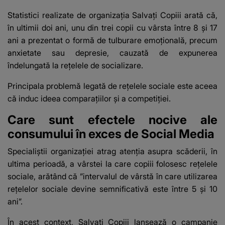
Statistici realizate de organizația Salvaţi Copiii arată că,
în ultimii doi ani, unu din trei copii cu vârsta între 8 şi 17
ani a prezentat o formă de
tulburare emoţională
, precum
anxietate sau depresie, cauzată de expunerea
îndelungată la reţelele de socializare.
Principala problemă legată de rețelele sociale este aceea
că induc ideea comparaţiilor şi a competiţiei.
Care sunt efectele nocive ale
consumului în exces de Social Media
Specialiştii organizaţiei atrag atenţia asupra scăderii, în
ultima perioadă, a vârstei la care copiii folosesc reţelele
sociale, arătând că ”intervalul de vârstă în care utilizarea
reţelelor sociale devine semnificativă este între 5 şi 10
ani”.
În acest context, Salvaţi Copiii lansează o campanie