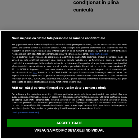
condiționat în plină
caniculă
Parteneri
Nouă ne pasă ca datele tale personale să rămână confidențiale
Noi și partenerii noștri
589
stocăm și/sau accesăm informații pe dispozitivul dvs., precum identificatorii cookie unici
pentru prelucrarea datelor cu caracter personal. Puteți accepta sau gestiona preferințele dvs. făcând clic mai jos,
respectiv vă puteți opune utilizării unui interes legitim în orice moment pe pagina cu politica de confidențialitate.
Aceste alegeri vor fi raportate partenerilor noștri și nu vă vor afecta navigarea.
Mai multe detalii
Noi si partenerii nostri (retelele de socializare si agentiile de publicitate partenere, precum si furnizorii nostri de
servicii de date analitice) prelucram date pentru a permite website-ului sa functioneze, pentru a personaliza
continutul si anunturile publicitare afisate in functie de interesele si/sau profilul dvs., pentru a va oferi functionalitati
aferente retelelor de socializare si pentru a analiza traficul pe website. Beneficiati de drepturile prevazute de art. 15-
22 din GDPR in legatura cu prelucrarea datelor cu caracter personal. Aceste drepturi pot fi exercitate prin
modalitatea indicata
aici
. Prin click pe “ACCEPT TOATE”, acceptati folosirea tuturor Tehnologiilor de tip Cookie, care
implica inclusiv acceptul dvs. cu privire la stocarea/accesarea informatiilor de catre Vendor-ii cu care colaboram.
Prin click pe “VREAU SA MODIFIC SETARILE INDIVIDUAL” puteti schimba preferintele in mod individual, mai putin
cele legate de cookie strict necesare pentru functionarea website-ului.
Atât noi, cât și partenerii noștri prelucrăm datele pentru a oferi:
Dezvoltarea și îmbunătățirea serviciilor. Utilizarea profilurilor pentru selectarea conținutului personalizat. Stocarea
și/sau accesarea informațiilor de pe un dispozitiv. Măsurarea performanței reclamelor. Utilizarea profilurilor pentru
selectarea publicității personalizate. Crearea profilurilor de conținut personalizat. Crearea profilurilor pentru
publicitate personalizată. Măsurarea performanței conținutului. Înțelegerea publicului prin statistici sau combinații
de date din surse diferite. Utilizarea de date limitate pentru a selecta publicitatea. Utilizarea datelor limitate pentru a
selecta conținutul. Date precise de geolocație și identificarea prin scanarea dispozitivului.
WOWBIZ.RO
KANALD.RO
Listă parteneri (furnizori)
„Am intrat în metastază” Alina Pușcău,
Un bărbat dat di
ACCEPT TOATE
anunț cutremurător înainte să intre în
găsit ÎNGROPAT 
VREAU SA MODIFIC SETARILE INDIVIDUAL
operație! Vedeta a transmis un mesaj