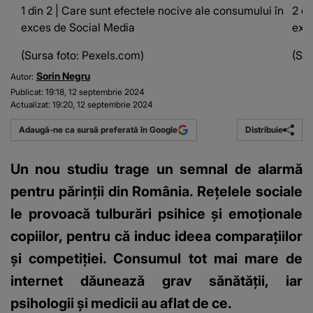
1 din 2 | Care sunt efectele nocive ale consumului în
2 di
exces de Social Media
exc
(Sursa foto: Pexels.com)
(Sur
Sorin Negru
Autor:
Publicat:
19:18, 12 septembrie 2024
Actualizat:
19:20, 12 septembrie 2024
Distribuie
Adaugă-ne ca sursă preferată în Google
Un nou studiu trage un semnal de alarmă
pentru părinții din România. Rețelele sociale
le provoacă tulburări psihice și emoționale
copiilor, pentru că induc ideea comparaţiilor
şi competiţiei. Consumul tot mai mare de
internet dăunează grav sănătății, iar
psihologii și medicii au aflat de ce.