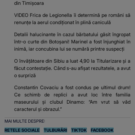
din Timișoara
VIDEO Frica de Legionella îi determină pe români să
renunțe la aerul condiționat în plină caniculă
Detalii halucinante în cazul bărbatului găsit îngropat
într-o curte din Botoșani! Marinel a fost înjunghiat în
inimă, iar concubina lui se numără printre suspecți
O învățătoare din Sibiu a luat 4,90 la Titularizare și a
făcut contestație. Când s-au afișat rezultatele, a avut
o surpriză
Constantin Covaciu a fost condus pe ultimul drum!
Ce schimb de replici a avut loc între familia
maseurului și clubul Dinamo: “Am vrut să văd
caracterul și obrazul.”
MAI MULTE DESPRE:
RETELE SOCIALE
TULBURĂRI
TIKTOK
FACEBOOK