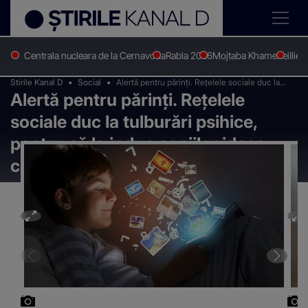
Centrala nucleara de la Cernavoda
Rabla 2026
Mojtaba Khamenei
Ilie 
Stirile Kanal D
Social
Alertă pentru părinți. Rețelele sociale duc la
Alertă pentru părinți. Rețelele
tulburări psihice, pentru că le induc copiilor
ideea comparaţiilor şi a competiţiei
sociale duc la tulburări psihice,
pentru că le induc copiilor ideea
comparaţiilor şi a competiţiei