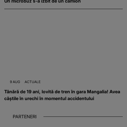
Un microbuz s-a izbit de un camion
9 AUG
ACTUALE
Tânără de 19 ani, lovită de tren în gara Mangalia! Avea
căștile în urechi în momentul accidentului
PARTENERI