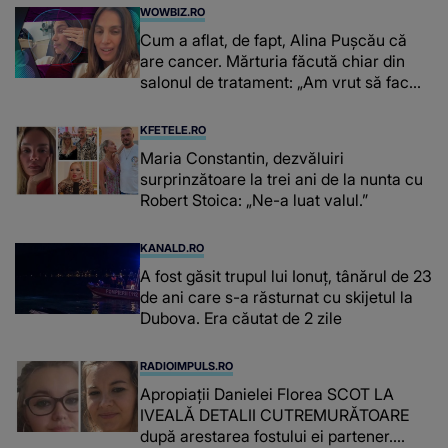
WOWBIZ.RO
Cum a aflat, de fapt, Alina Pușcău că
are cancer. Mărturia făcută chiar din
salonul de tratament: „Am vrut să fac
niște genuflexiuni și a început să mă
înțepe sânul”
KFETELE.RO
Maria Constantin, dezvăluiri
surprinzătoare la trei ani de la nunta cu
Robert Stoica: „Ne-a luat valul.”
KANALD.RO
A fost găsit trupul lui Ionuț, tânărul de 23
de ani care s-a răsturnat cu skijetul la
Dubova. Era căutat de 2 zile
RADIOIMPULS.RO
Apropiații Danielei Florea SCOT LA
IVEALĂ DETALII CUTREMURĂTOARE
după arestarea fostului ei partener.