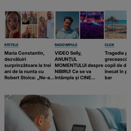
KFETELE
RADIO IMPULS
CLICK
Maria Constantin,
VIDEO Selly,
Tragedie pe
dezvăluiri
ANUNȚUL
grecească 
surprinzătoare la trei
MOMENTULUI despre
copil de doa
ani de la nunta cu
NIBIRU! Ce se va
înecat în pi
Robert Stoica: „Ne-a
întâmpla și CINE
bar
luat valul.”
SUNT CEI VIZAȚI de
această situație: "Îmi
e ciudă că..."