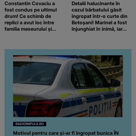
Constantin Covaciu a
Detalii halucinante în
fost condus pe ultimul
cazul bărbatului găsit
drum! Ce schimb de
îngropat într-o curte din
replici a avut loc între
Botoșani! Marinel a fost
familia maseurului și
înjunghiat în inimă, iar
clubul Dinamo: “Am vrut
concubina lui se numără
să văd caracterul și
printre suspecți
obrazul.”
RADIOIMPULS.RO
Motivul pentru care și-ar fi îngropat bunica ÎN