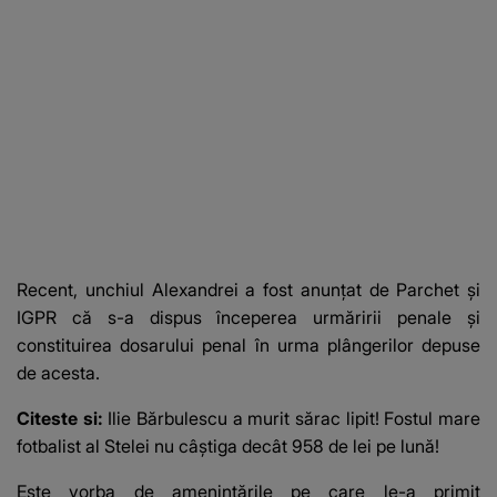
Recent, unchiul Alexandrei a fost anunțat de Parchet și
IGPR că s-a dispus începerea urmăririi penale și
constituirea dosarului penal în urma plângerilor depuse
de acesta.
Citeste si:
Ilie Bărbulescu a murit sărac lipit! Fostul mare
fotbalist al Stelei nu câştiga decât 958 de lei pe lună!
Este vorba de amenințările pe care le-a primit