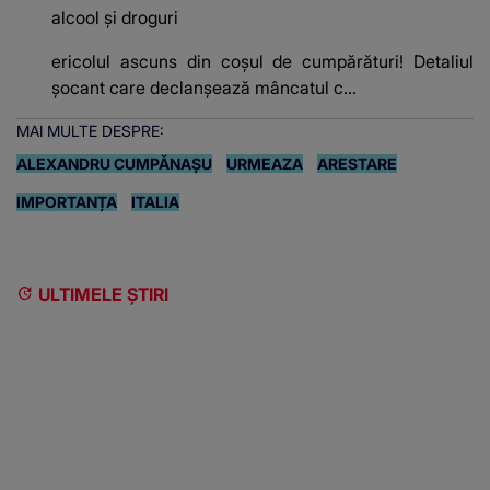
alcool și droguri
ericolul ascuns din coșul de cumpărături! Detaliul
șocant care declanșează mâncatul c...
MAI MULTE DESPRE:
ALEXANDRU CUMPĂNAȘU
URMEAZA
ARESTARE
IMPORTANȚA
ITALIA
ULTIMELE ȘTIRI