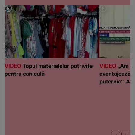
VIDEO
Topul materialelor potrivite
VIDEO
„Am de
pentru caniculă
avantajează c
puternic”. Află