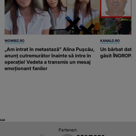
WOWBIZ.RO
KANALD.RO
„Am intrat în metastază” Alina Pușcău,
Un bărbat dat di
anunț cutremurător înainte să intre în
găsit ÎNGROPAT 
operație! Vedeta a transmis un mesaj
emoționant fanilor
Next
Previous
Parteneri: