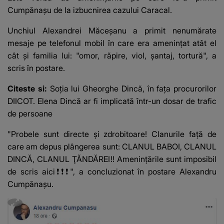
Cumpănașu de la izbucnirea cazului Caracal.
Unchiul Alexandrei Măceșanu a primit nenumărate
mesaje pe telefonul mobil în care era amenințat atât el
cât și familia lui: "omor, răpire, viol, şantaj, tortură", a
scris în postare.
Citeste si:
Soția lui Gheorghe Dincă, în fața procurorilor
DIICOT. Elena Dincă ar fi implicată într-un dosar de trafic
de persoane
"Probele sunt directe şi zdrobitoare! Clanurile faţă de
care am depus plângerea sunt: CLANUL BABOI, CLANUL
DINCĂ, CLANUL ŢĂNDĂREI‼ Ameninţările sunt imposibil
de scris aici❗❗❗", a concluzionat în postare Alexandru
Cumpănaşu.