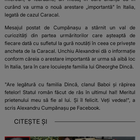
curând va urma o nouă arestare „importantă” în Italia,
legată de cazul Caracal.
Mesajul postat de Cumpănașu a stârnit un val de
curiozități din partea urmăritorilor care așteaptă de
fiecare dată cu sufletul la gură noutăți în ceea ce privește
ancheta de la Caracal. Unchiu Alexandrei dă o informație
conform căreia o arestare importantă ar urma să aibă loc
în Italia, țara în care locuiește familia lui Gheorghe Dincă.
"Are legătură cu familia Dincă, clanul Baboi şi răpirea
fetelor! Statul român făcut de râs în ultimul hal! Meritul
prietenului meu să fie al lui. Şi îl felicit. Veţi vedea!", a
scris Alexandru Cumpănaşu pe Facebook.
CITEȘTE ȘI