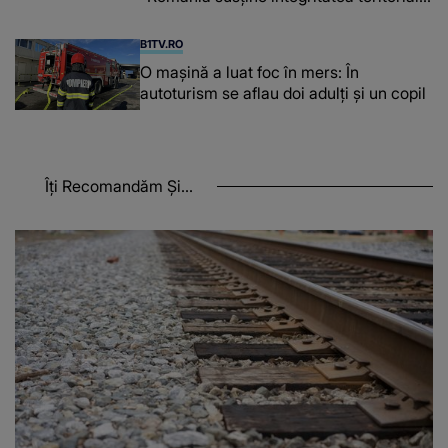
a Georgiei"
B1TV.RO
O maşină a luat foc în mers: În
autoturism se aflau doi adulți și un copil
Îți Recomandăm Și...