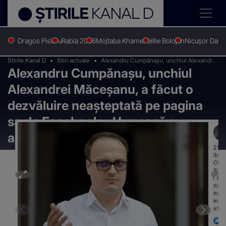
Dragos Pislaru
Rabla 2026
Mojtaba Khamenei
Ilie Bolojan
Nicușor Dan
Stirile Kanal D
Stiri actuale
Alexandru Cumpănașu, unchiul Alexandrei
Alexandru Cumpănașu, unchiul
Măceșanu, a făcut o dezvăluire
neașteptată pe pagina sa de Facebook:
Alexandrei Măceșanu, a făcut o
„Urmează o arestare importantă în Italia"
dezvăluire neașteptată pe pagina
sa de Facebook: „Urmează o
arestare importantă în Italia"