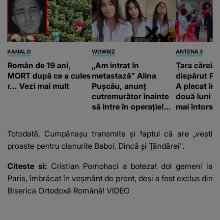
KANAL D
WOWBIZ
ANTENA 3
Român de 19 ani,
„Am intrat în
Țara căreia 
MORT după ce a cules
metastază” Alina
dispărut Pr
r... Vezi mai mult
Pușcău, anunț
A plecat în
cutremurător înainte
două luni și
să intre în operație!
mai întors
Vedeta a transmis un
mesaj emoționant
Totodată, Cumpănașu transmite și faptul că are „veşti
fanilor
proaste pentru clanurile Baboi, Dincă şi Ţăndărei".
Citeste si:
Cristian Pomohaci a botezat doi gemeni la
Paris, îmbrăcat în veşmânt de preot, deşi a fost exclus din
Biserica Ortodoxă Română! VIDEO