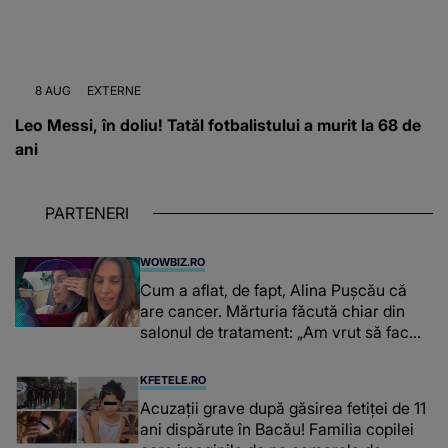
8 AUG
EXTERNE
Leo Messi, în doliu! Tatăl fotbalistului a murit la 68 de
ani
PARTENERI
WOWBIZ.RO
Cum a aflat, de fapt, Alina Pușcău că
are cancer. Mărturia făcută chiar din
salonul de tratament: „Am vrut să fac
niște genuflexiuni și a început să mă
înțepe sânul”
KFETELE.RO
Acuzații grave după găsirea fetiței de 11
ani dispărute în Bacău! Familia copilei