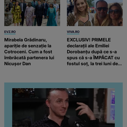
EVZ.RO
VIVA.RO
Mirabela Grădinaru,
EXCLUSIV! PRIMELE
apariție de senzație la
declarații ale Emiliei
Cotroceni. Cum a fost
Dorobanțu după ce s-a
îmbrăcată partenera lui
spus că s-a ÎMPĂCAT cu
Nicușor Dan
fostul soț, la trei luni de
când au divorțat. Ce-a
putut să spună frumoasa
artistă i-a lăsat MASCĂ
pe toți. De data aceasta,
chiar a rupt tăcerea:
”Poate că aveam să ne
spunem, să ne...”