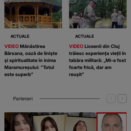
ACTUALE
ACTUALE
VIDEO
Mănăstirea
VIDEO
Liceenii din Cluj
Bârsana, oază de liniște
trăiesc experiența vieții în
și spiritualitate în inima
tabăra militară: „Mi-a fost
Maramureșului: ”Totul
foarte frică, dar am
este superb”
reușit”
Parteneri