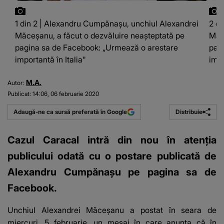
1 din 2 | Alexandru Cumpănașu, unchiul Alexandrei
2 d
Măceșanu, a făcut o dezvăluire neașteptată pe
Măc
pagina sa de Facebook: „Urmează o arestare
pag
importantă în Italia"
impo
M.A.
Autor:
Publicat:
14:06, 06 februarie 2020
Distribuie
Adaugă-ne ca sursă preferată în Google
Cazul Caracal intră din nou în atenția
publicului odată cu o postare publicată de
Alexandru Cumpănașu pe pagina sa de
Facebook.
Unchiul Alexandrei Măceșanu a postat în seara de
miercuri, 5 februarie, un mesaj în care anunța că în