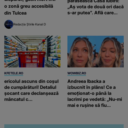
părăsească Casa Iubirii:
o zonă greu accesibilă
„Aș vota de două ori dacă
s-ar putea”. Află care
din Tulcea
este votul concurenților
în ediția de duminică, 26
Redacția Știrile Kanal D
iulie, de la 16:00 și de la
19:00, la Kanal D
KFETELE.RO
WOWBIZ.RO
ericolul ascuns din coșul
Andreea Ibacka a
de cumpărături! Detaliul
izbucnit în plâns! Ce a
șocant care declanșează
emoționat-o până la
mâncatul c...
lacrimi pe vedetă: „Nu-mi
mai e rușine să fiu
vulnerabilă”