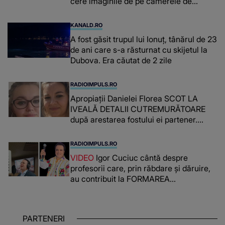
cere imaginile de pe camerele de
supraveghere: „Nu s-a mai dus sora
mea...”
KANALD.RO
A fost găsit trupul lui Ionuț, tânărul de 23
de ani care s-a răsturnat cu skijetul la
Dubova. Era căutat de 2 zile
RADIOIMPULS.RO
Apropiații Danielei Florea SCOT LA
IVEALĂ DETALII CUTREMURĂTOARE
după arestarea fostului ei partener.
PRIN CE A FOST NEVOITĂ să treacă
românca ucisă în Italia și ascunsă în
RADIOIMPULS.RO
lada unui pat: " Îmi pare rău că nu am
VIDEO
Igor Cuciuc cântă despre
reușit să fac mai mult pentru ea și..."
profesorii care, prin răbdare și dăruire,
au contribuit la FORMAREA
OAMENILOR DE ASTĂZI. Ce spune
despre dascălii care lasă amprente
puternice ÎN SUFLETELE ELEVILOR,
PARTENERI
chiar și după trecerea anilor: "De