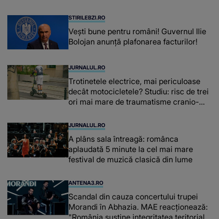
fiecare dată când..."
STIRILEBZI.RO
Vești bune pentru români! Guvernul Ilie
Bolojan anunță plafonarea facturilor!
JURNALUL.RO
Trotinetele electrice, mai periculoase
decât motocicletele? Studiu: risc de trei
ori mai mare de traumatisme cranio-
cerebrale
JURNALUL.RO
A plâns sala întreagă: românca
aplaudată 5 minute la cel mai mare
festival de muzică clasică din lume
ANTENA3.RO
Scandal din cauza concertului trupei
Morandi în Abhazia. MAE reacționează:
"România susține integritatea teritorială