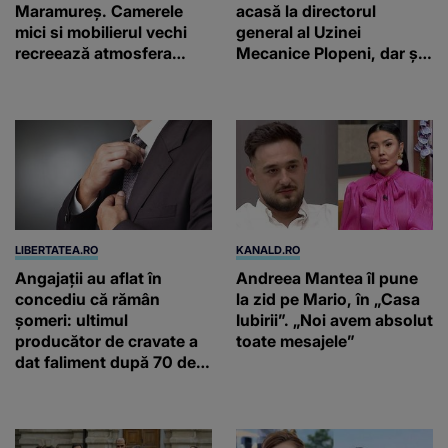
Maramureș. Camerele
acasă la directorul
mici si mobilierul vechi
general al Uzinei
recreează atmosfera
Mecanice Plopeni, dar și
autentică a unei
două ceasuri Patek
gospodării de odinioară
Philippe și Rolex
LIBERTATEA.RO
KANALD.RO
Angajații au aflat în
Andreea Mantea îl pune
concediu că rămân
la zid pe Mario, în „Casa
șomeri: ultimul
Iubirii”. „Noi avem absolut
producător de cravate a
toate mesajele”
dat faliment după 70 de
ani, în Elveția