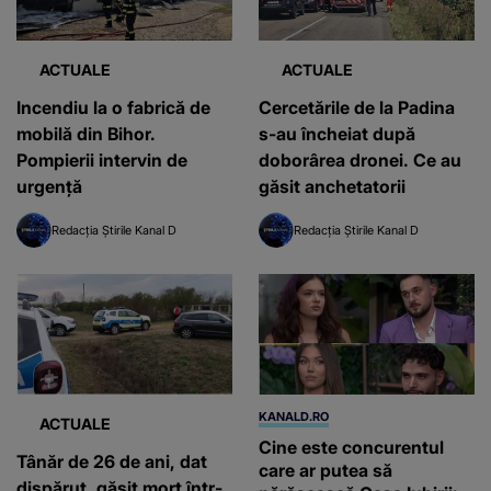
ACTUALE
ACTUALE
Incendiu la o fabrică de
Cercetările de la Padina
mobilă din Bihor.
s-au încheiat după
Pompierii intervin de
doborârea dronei. Ce au
urgență
găsit anchetatorii
Redacția Știrile Kanal D
Redacția Știrile Kanal D
KANALD.RO
ACTUALE
Cine este concurentul
Tânăr de 26 de ani, dat
care ar putea să
dispărut, găsit mort într-