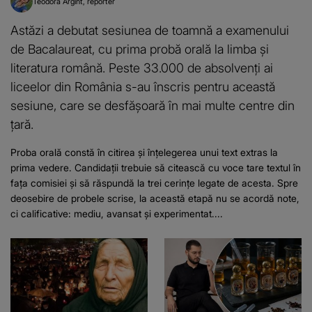
Teodora Argint
reporter
Astăzi a debutat sesiunea de toamnă a examenului
de Bacalaureat, cu prima probă orală la limba și
literatura română. Peste 33.000 de absolvenți ai
liceelor din România s-au înscris pentru această
sesiune, care se desfășoară în mai multe centre din
țară.
Proba orală constă în citirea și înțelegerea unui text extras la
prima vedere. Candidații trebuie să citească cu voce tare textul în
fața comisiei și să răspundă la trei cerințe legate de acesta. Spre
deosebire de probele scrise, la această etapă nu se acordă note,
ci calificative: mediu, avansat și experimentat....