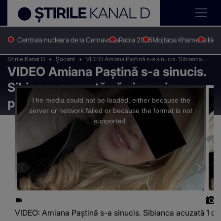
Centrala nucleara de la Cernavoda
Rabla 2026
Mojtaba Khamenei
Ilie 
Stirile Kanal D
Șocant
VIDEO Amiana Paștină s-a sinucis. Sibianca
VIDEO Amiana Paștină s-a sinucis.
acuzată că și-a ucis mama pentru a-i lua averea
era în arest
Sibianca acuzată că și-a ucis mama
This
is
a
pentru a-i lua averea era în arest
The media could not be loaded, either because the
modal
window.
server or network failed or because the format is not
supported.
VIDEO: Amiana Paștină s-a sinucis. Sibianca acuzată
1 di