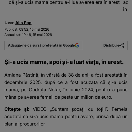
că și-a ucis mama pentru a-i lua averea era în arest
acuz
în a
Alis Pop
Autor:
Publicat:
09:52, 15 mai 2026
Actualizat:
19:48, 15 mai 2026
Distribuie
Adaugă-ne ca sursă preferată în Google
Și-a ucis mama, apoi și-a luat viața, în arest.
Amiana Păștină, în vârstă de 38 de ani, a fost arestată în
decembrie 2025, după ce a fost acuzată că și-a ucis
mama, pe Codruța Notar, în iunie 2024, pentru a pune
mâna pe averea femeii de peste un milion de euro.
Citește și:
VIDEO „Suntem șocați cu toții!”. Femeia
acuzată că și-a ucis mama pentru avere, prinsă după un
plan al procurorilor