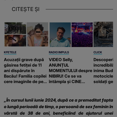
CITEȘTE ȘI
KFETELE
RADIO IMPULS
CLICK
Acuzații grave după
VIDEO Selly,
Descoperir
găsirea fetiței de 11
ANUNȚUL
incredibilă 
ani dispărute în
MOMENTULUI despre
inima Budap
Bacău! Familia copilei
NIBIRU! Ce se va
motocicletă
cere imaginile de pe
întâmpla și CINE
soldați ger
camerele de
SUNT CEI VIZAȚI de
fost găsiți 
supraveghere: „Nu s-
această situație: "Îmi
a mai dus sora mea...”
e ciudă că..."
„În cursul lunii iunie 2024, după ce a premeditat fapta
o lungă perioadă de timp, o persoană de sex feminin în
vârstă de 38 de ani, beneficiind de ajutorul unei