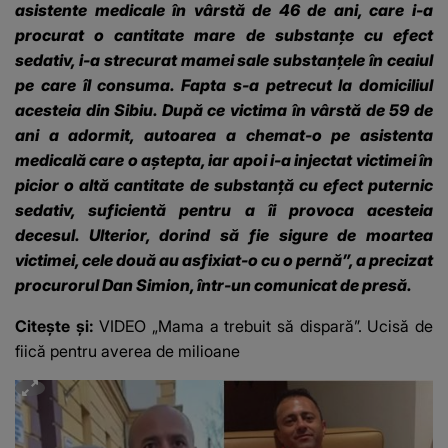
asistente medicale în vârstă de 46 de ani, care i-a
procurat o cantitate mare de substanțe cu efect
sedativ, i-a strecurat mamei sale substanțele în ceaiul
pe care îl consuma. Fapta s-a petrecut la domiciliul
acesteia din Sibiu. După ce victima în vârstă de 59 de
ani a adormit, autoarea a chemat-o pe asistenta
medicală care o aștepta, iar apoi i-a injectat victimei în
picior o altă cantitate de substanță cu efect puternic
sedativ, suficientă pentru a îi provoca acesteia
decesul. Ulterior, dorind să fie sigure de moartea
victimei, cele două au asfixiat-o cu o pernă”, a precizat
procurorul Dan Simion, într-un comunicat de presă.
Citește și:
VIDEO „Mama a trebuit să dispară”. Ucisă de
fiică pentru averea de milioane