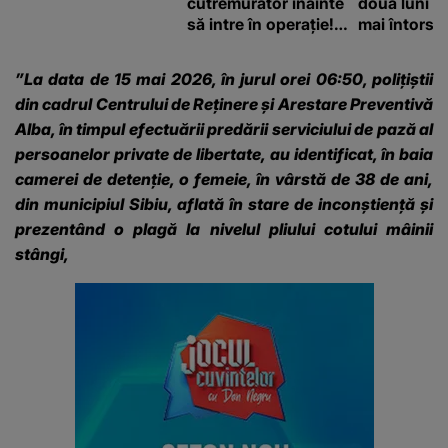
cutremurător înainte
două luni și
să intre în operație!
mai întors
Vedeta a transmis un
mesaj emoționant
”La data de 15 mai 2026, în jurul orei 06:50, polițiștii
fanilor
din cadrul Centrului de Reținere și Arestare Preventivă
Alba, în timpul efectuării predării serviciului de pază al
persoanelor private de libertate, au identificat, în baia
camerei de detenție, o femeie, în vârstă de 38 de ani,
din municipiul Sibiu, aflată în stare de inconștiență și
prezentând o plagă la nivelul pliului cotului mâinii
stângi,