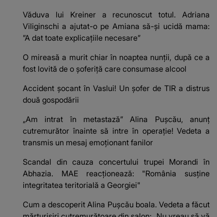
Văduva lui Kreiner a recunoscut totul. Adriana
Viliginschi a ajutat-o pe Amiana să-și ucidă mama:
”A dat toate explicaţiile necesare”
O mireasă a murit chiar în noaptea nunții, după ce a
fost lovită de o șoferiță care consumase alcool
Accident șocant în Vaslui! Un șofer de TIR a distrus
două gospodării
„Am intrat în metastază” Alina Pușcău, anunț
cutremurător înainte să intre în operație! Vedeta a
transmis un mesaj emoționant fanilor
Scandal din cauza concertului trupei Morandi în
Abhazia. MAE reacționează: "România susține
integritatea teritorială a Georgiei"
Cum a descoperit Alina Pușcău boala. Vedeta a făcut
mărturisiri cutremurătoare din salon: „Nu vreau să vă