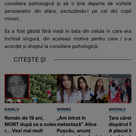
consiliere psihologică și să o țină departe de vizitele
persoanelor din afara, excluzându-i pe cei doi copii
minori.
Ea a fost găsită fără viață în baia din celula în care era
închisă singură, din aceleași motive pentru care i s-a
acordat și dreptul la consiliere psihologică.
CITEȘTE ȘI
KANAL D
WOWBIZ
ANTENA 3
Român de 19 ani,
„Am intrat în
Țara căreia 
MORT după ce a cules
metastază” Alina
dispărut Pr
r... Vezi mai mult
Pușcău, anunț
A plecat în