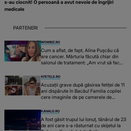
s-au ciocnit! O persoană a avut nevoie de îngrijiri
medicale
PARTENERI
WOWBIZ.RO
Cum a aflat, de fapt, Alina Pușcău că
are cancer. Mărturia făcută chiar din
salonul de tratament: „Am vrut să fac
niște genuflexiuni și a început să mă
înțepe sânul”
KFETELE.RO
Acuzații grave după găsirea fetiței de 11
ani dispărute în Bacău! Familia copilei
cere imaginile de pe camerele de
supraveghere: „Nu s-a mai dus sora
mea...”
KANALD.RO
A fost găsit trupul lui Ionuț, tânărul de 23
de ani care s-a răsturnat cu skijetul la