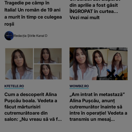
Tragedie pe câmp în
din aprilie a fost găsit
Italia! Un român de 19 ani
ÎNGROPAT în curtea...
a murit în timp ce culegea
Vezi mai mult
roșii
Redacția Știrile Kanal D
KFETELE.RO
WOWBIZ.RO
Cum a descoperit Alina
„Am intrat în metastază”
Pușcău boala. Vedeta a
Alina Pușcău, anunț
făcut mărturisiri
cutremurător înainte să
cutremurătoare din
intre în operație! Vedeta a
salon: „Nu vreau să vă fie
transmis un mesaj
milă de mine.”
emoționant fanilor