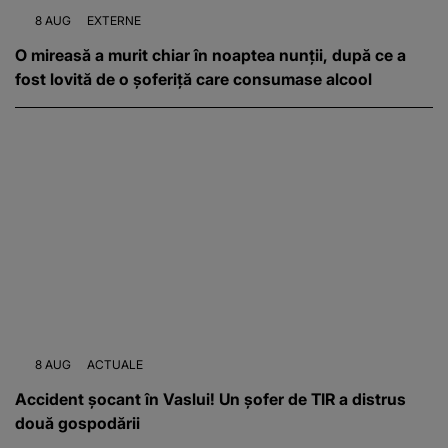
8 AUG
EXTERNE
O mireasă a murit chiar în noaptea nunții, după ce a
fost lovită de o șoferiță care consumase alcool
8 AUG
ACTUALE
Accident șocant în Vaslui! Un șofer de TIR a distrus
două gospodării