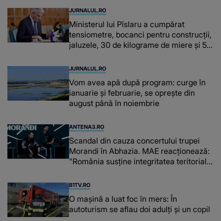
JURNALUL.RO
Ministerul lui Pîslaru a cumpărat
tensiometre, bocanci pentru construcții,
jaluzele, 30 de kilograme de miere și 50
de kilograme de cafea
JURNALUL.RO
Vom avea apă după program: curge în
ianuarie și februarie, se oprește din
august până în noiembrie
ANTENA3.RO
Scandal din cauza concertului trupei
Morandi în Abhazia. MAE reacționează:
"România susține integritatea teritorială
a Georgiei"
B1TV.RO
O maşină a luat foc în mers: În
autoturism se aflau doi adulți și un copil