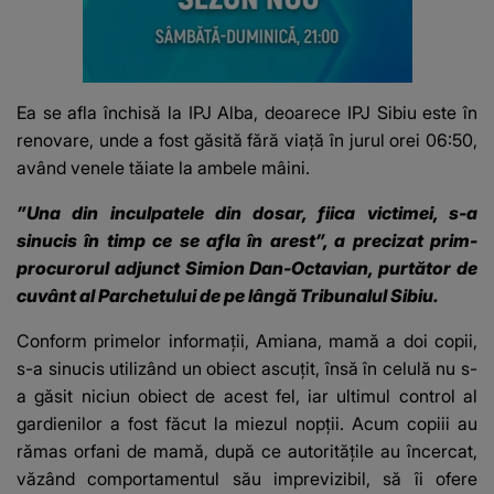
Ea se afla închisă la IPJ Alba, deoarece IPJ Sibiu este în
renovare, unde a fost găsită fără viață în jurul orei 06:50,
având venele tăiate la ambele mâini.
”Una din inculpatele din dosar, fiica victimei, s-a
sinucis în timp ce se afla în arest”, a precizat prim-
procurorul adjunct Simion Dan-Octavian, purtător de
cuvânt al Parchetului de pe lângă Tribunalul Sibiu.
Conform primelor informații, Amiana, mamă a doi copii,
s-a sinucis utilizând un obiect ascuțit, însă în celulă nu s-
a găsit niciun obiect de acest fel, iar ultimul control al
gardienilor a fost făcut la miezul nopții. Acum copiii au
rămas orfani de mamă, după ce autoritățile au încercat,
văzând comportamentul său imprevizibil, să îi ofere