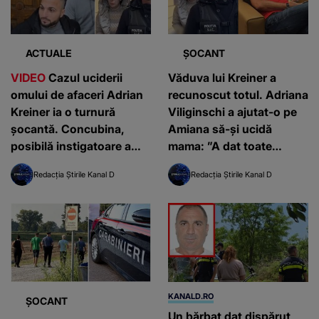
ACTUALE
ȘOCANT
VIDEO
Cazul uciderii
Văduva lui Kreiner a
omului de afaceri Adrian
recunoscut totul. Adriana
Kreiner ia o turnură
Viliginschi a ajutat-o pe
șocantă. Concubina,
Amiana să-și ucidă
posibilă instigatoare a
mama: ”A dat toate
crimei. Ce spune mama
explicaţiile necesare”
Redacția Știrile Kanal D
Redacția Știrile Kanal D
Adrianei Viliginschi
KANALD.RO
ȘOCANT
Un bărbat dat dispărut