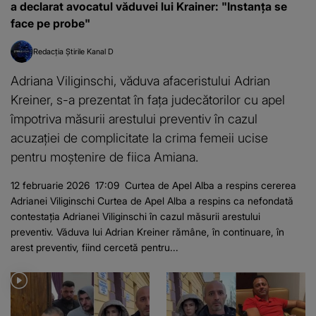
a declarat avocatul văduvei lui Krainer: "Instanța se
face pe probe"
Redacția Știrile Kanal D
Adriana Viliginschi, văduva afaceristului Adrian
Kreiner, s-a prezentat în fața judecătorilor cu apel
împotriva măsurii arestului preventiv în cazul
acuzației de complicitate la crima femeii ucise
pentru moștenire de fiica Amiana.
12 februarie 2026 17:09 Curtea de Apel Alba a respins cererea
Adrianei Viliginschi Curtea de Apel Alba a respins ca nefondată
contestația Adrianei Viliginschi în cazul măsurii arestului
preventiv. Văduva lui Adrian Kreiner rămâne, în continuare, în
arest preventiv, fiind cercetă pentru...