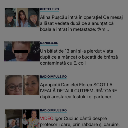
niște genuflexiuni și a început să mă
înțepe sânul”
KFETELE.RO
Alina Pușcău intră în operație! Ce mesaj
a lăsat vedeta după ce a anunțat că
boala a intrat în metastaze: “Am
cancer!”
KANALD.RO
Un băiat de 13 ani și-a pierdut viața
după ce a mâncat o bucată de brânză
contaminată cu E. coli
RADIOIMPULS.RO
Apropiații Danielei Florea SCOT LA
IVEALĂ DETALII CUTREMURĂTOARE
după arestarea fostului ei partener.
PRIN CE A FOST NEVOITĂ să treacă
românca ucisă în Italia și ascunsă în
RADIOIMPULS.RO
lada unui pat: " Îmi pare rău că nu am
VIDEO
Igor Cuciuc cântă despre
reușit să fac mai mult pentru ea și..."
profesorii care, prin răbdare și dăruire,