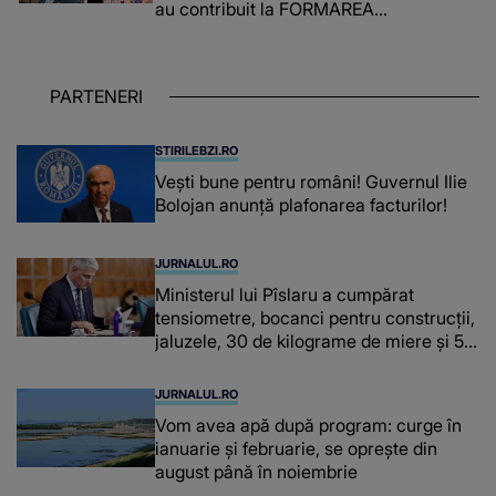
au contribuit la FORMAREA
OAMENILOR DE ASTĂZI. Ce spune
despre dascălii care lasă amprente
puternice ÎN SUFLETELE ELEVILOR,
PARTENERI
chiar și după trecerea anilor: "De
fiecare dată când..."
STIRILEBZI.RO
Vești bune pentru români! Guvernul Ilie
Bolojan anunță plafonarea facturilor!
JURNALUL.RO
Ministerul lui Pîslaru a cumpărat
tensiometre, bocanci pentru construcții,
jaluzele, 30 de kilograme de miere și 50
de kilograme de cafea
JURNALUL.RO
Vom avea apă după program: curge în
ianuarie și februarie, se oprește din
august până în noiembrie