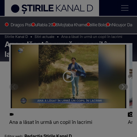
Dragos Pislaru
Rabla 2026
Mojtaba Khamenei
Ilie Bolojan
Nicușor Dan
Stirile Kanal D
Stiri actuale
Ana a lăsat în urmă un copil în lacrimi
Ana a lăsat în urmă un copil în
lacrimi
Ana a lăsat în urmă un copil în lacrimi
Ana 
Redacția Știrile Kanal D
Editor web: