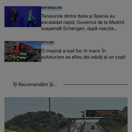
ANTENA3.RO
Tensiunile dintre Italia și Spania au
escaladat rapid. Guvernul de la Madrid
suspendă Schengen, după reacția
furioasă a lui Meloni
B1TV.RO
O maşină a luat foc în mers: În
autoturism se aflau doi adulți și un copil
Îți Recomandăm Și...