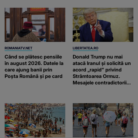
ROMANIATV.NET
LIBERTATEA.RO
Când se plătesc pensiile
Donald Trump nu mai
în august 2026. Datele la
atacă Iranul și solicită un
care ajung banii prin
acord „rapid” privind
Poșta Română și pe card
Strâmtoarea Ormuz.
Mesajele contradictorii
trimise de Teheran