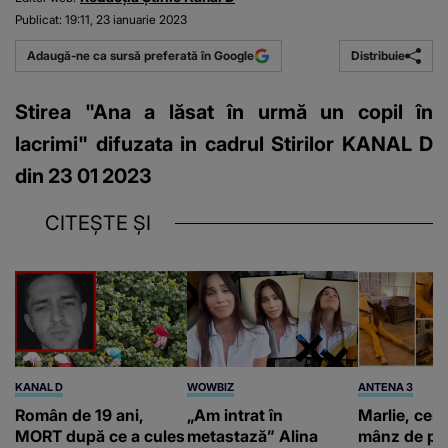
Publicat:
19:11, 23 ianuarie 2023
Distribuie
Adaugă-ne ca sursă preferată în Google
Stirea "Ana a lăsat în urmă un copil în
lacrimi" difuzata in cadrul Stirilor KANAL D
din 23 01 2023
CITEȘTE ȘI
KANAL D
WOWBIZ
ANTENA 3
Român de 19 ani,
„Am intrat în
Marlie, cel 
MORT după ce a cules
metastază” Alina
mânz de pe 