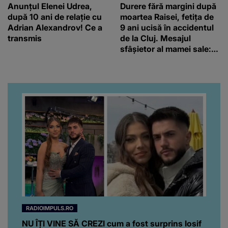
Anunțul Elenei Udrea,
Durere fără margini după
după 10 ani de relație cu
moartea Raisei, fetița de
Adrian Alexandrov! Ce a
9 ani ucisă în accidentul
transmis
de la Cluj. Mesajul
sfâșietor al mamei sale:
„Te iubim…”
RADIOIMPULS.RO
NU ÎȚI VINE SĂ CREZI cum a fost surprins Iosif