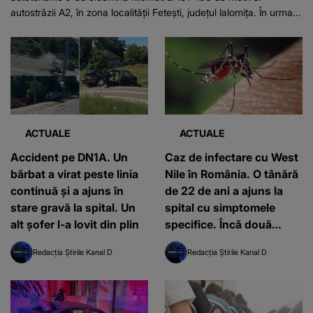
autostrăzii A2, în zona localității Fetești, județul Ialomița. În urma...
ACTUALE
ACTUALE
Accident pe DN1A. Un
Caz de infectare cu West
bărbat a virat peste linia
Nile în România. O tânără
continuă și a ajuns în
de 22 de ani a ajuns la
stare gravă la spital. Un
spital cu simptomele
alt șofer l-a lovit din plin
specifice. Încă două
cazuri ridică semne de
Redacția Știrile Kanal D
Redacția Știrile Kanal D
îngrijorare