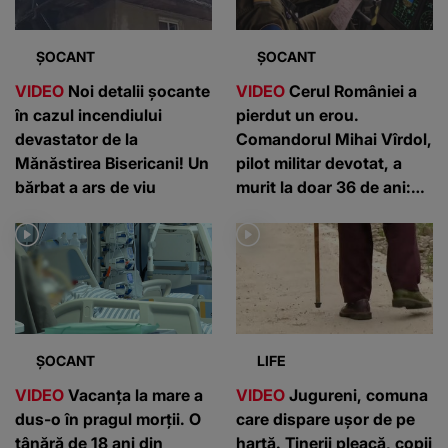
ȘOCANT
ȘOCANT
VIDEO
Noi detalii șocante
VIDEO
Cerul României a
în cazul incendiului
pierdut un erou.
devastator de la
Comandorul Mihai Vîrdol,
Mănăstirea Bisericani! Un
pilot militar devotat, a
bărbat a ars de viu
murit la doar 36 de ani:
”Un om de nota 10”
ȘOCANT
LIFE
VIDEO
Vacanța la mare a
VIDEO
Jugureni, comuna
dus-o în pragul morții. O
care dispare ușor de pe
tânără de 18 ani din
hartă. Tinerii pleacă, copii