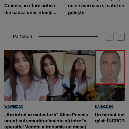
Craiova, în stare critică
nu se mai nasc și satul se
din cauza unei infecții
golește
rare
Parteneri
WOWBIZ.RO
KANALD.RO
„Am intrat în metastază” Alina Pușcău,
Un bărbat dat di
anunț cutremurător înainte să intre în
găsit ÎNGROPAT 
operație! Vedeta a transmis un mesaj