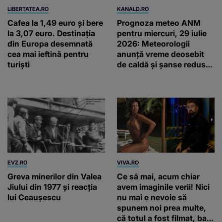
LIBERTATEA.RO
KANALD.RO
Cafea la 1,49 euro și bere
Prognoza meteo ANM
la 3,07 euro. Destinația
pentru miercuri, 29 iulie
din Europa desemnată
2026: Meteorologii
cea mai ieftină pentru
anunță vreme deosebit
turiști
de caldă și șanse reduse
de precipitații
EVZ.RO
VIVA.RO
Greva minerilor din Valea
Ce să mai, acum chiar
Jiului din 1977 și reacția
avem imaginile verii! Nici
lui Ceaușescu
nu mai e nevoie să
spunem noi prea multe,
că totul a fost filmat, ba