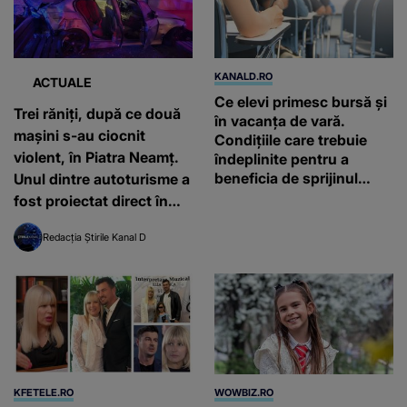
KANALD.RO
ACTUALE
Ce elevi primesc bursă și
Trei răniți, după ce două
în vacanța de vară.
mașini s-au ciocnit
Condițiile care trebuie
violent, în Piatra Neamț.
îndeplinite pentru a
beneficia de sprijinul
Unul dintre autoturisme a
financiar
fost proiectat direct în
scara unui bloc
Redacția Știrile Kanal D
KFETELE.RO
WOWBIZ.RO