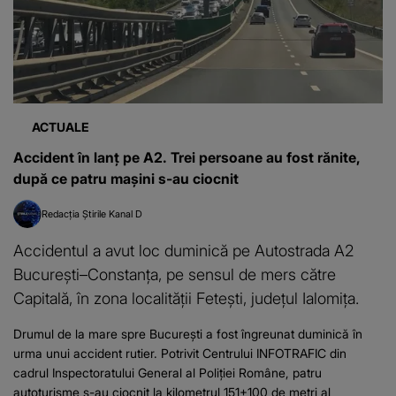
ACTUALE
Accident în lanț pe A2. Trei persoane au fost rănite,
după ce patru mașini s-au ciocnit
Redacția Știrile Kanal D
Accidentul a avut loc duminică pe Autostrada A2
București–Constanța, pe sensul de mers către
Capitală, în zona localității Fetești, județul Ialomița.
Drumul de la mare spre București a fost îngreunat duminică în
urma unui accident rutier. Potrivit Centrului INFOTRAFIC din
cadrul Inspectoratului General al Poliției Române, patru
autoturisme s-au ciocnit la kilometrul 151+100 de metri al