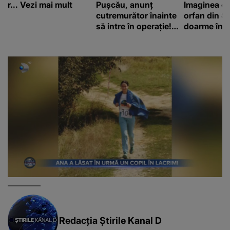
r... Vezi mai mult
Pușcău, anunț
Imaginea cu
cutremurător înainte
orfan din Să
să intre în operație!
doarme în p
Vedeta a transmis un
un copil a 
mesaj emoționant
mii de româ
fanilor
Redacția Știrile Kanal D