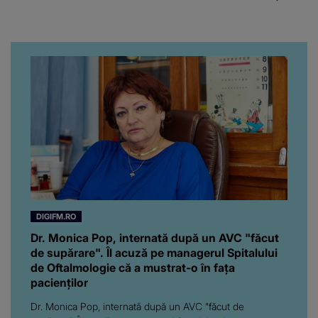
chiar artistul și-a întrebat
iubita dacă e adevărat! Și
da, frumoasa iubită a lui
Florin Ristei e...
DIGIFM.RO
Dr. Monica Pop, internată după un AVC "făcut
de supărare". Îl acuză pe managerul Spitalului
de Oftalmologie că a mustrat-o în fața
pacienților
Dr. Monica Pop, internată după un AVC "făcut de