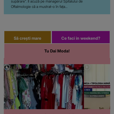
supărare". Îl acuză pe managerul Spitalului de
Oftalmologie că a mustrat-o în fața...
Să crești mare
Ce faci in weekend?
Tu Dai Moda!