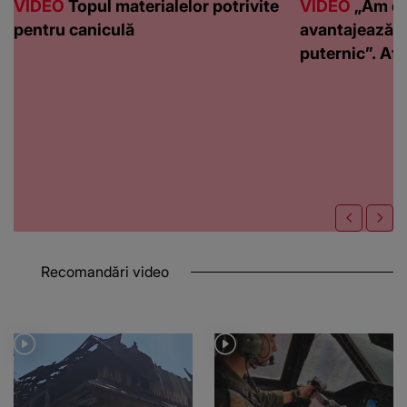
VIDEO
Topul materialelor potrivite
VIDEO
„Am de
pentru caniculă
avantajează c
puternic”. Află
Recomandări video