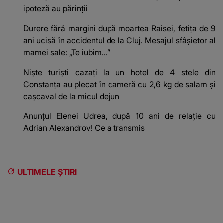
ipoteză au părinții
Durere fără margini după moartea Raisei, fetița de 9
ani ucisă în accidentul de la Cluj. Mesajul sfâșietor al
mamei sale: „Te iubim…”
Niște turiști cazați la un hotel de 4 stele din
Constanța au plecat în cameră cu 2,6 kg de salam și
cașcaval de la micul dejun
Anunțul Elenei Udrea, după 10 ani de relație cu
Adrian Alexandrov! Ce a transmis
ULTIMELE ȘTIRI