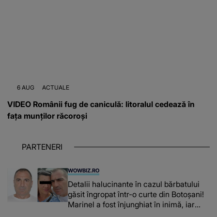
6 AUG
ACTUALE
VIDEO Românii fug de caniculă: litoralul cedează în
fața munților răcoroși
PARTENERI
WOWBIZ.RO
Detalii halucinante în cazul bărbatului
găsit îngropat într-o curte din Botoșani!
Marinel a fost înjunghiat în inimă, iar
concubina lui se numără printre