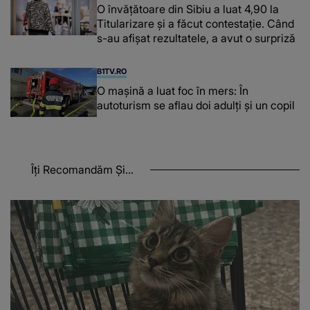
O învățătoare din Sibiu a luat 4,90 la
Titularizare și a făcut contestație. Când
s-au afișat rezultatele, a avut o surpriză
B1TV.RO
O maşină a luat foc în mers: În
autoturism se aflau doi adulți și un copil
Îți Recomandăm Și...