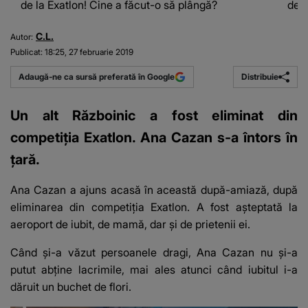
de la Exatlon! Cine a făcut-o să plângă?
de l
C.L.
Autor:
Publicat:
18:25, 27 februarie 2019
Distribuie
Adaugă-ne ca sursă preferată în Google
Un alt Războinic a fost eliminat din
competiția Exatlon. Ana Cazan s-a întors în
țară.
Ana Cazan a ajuns acasă în această după-amiază, după
eliminarea din competiția Exatlon. A fost așteptată la
aeroport de iubit, de mamă, dar și de prietenii ei.
Când și-a văzut persoanele dragi, Ana Cazan nu și-a
putut abține lacrimile, mai ales atunci când iubitul i-a
dăruit un buchet de flori.