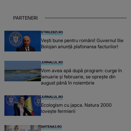
îndeplinit misiunile cu responsabilitate,
iar în relația cu colegii a fost un sprijin,
un sfătuitor și un..."
PARTENERI
STIRILEBZI.RO
Vești bune pentru români! Guvernul Ilie
Bolojan anunță plafonarea facturilor!
JURNALUL.RO
Vom avea apă după program: curge în
ianuarie și februarie, se oprește din
august până în noiembrie
JURNALUL.RO
Ecologism cu japca. Natura 2000
lovește fermierii
ANTENA3.RO