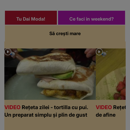
Tu Dai Moda!
Ce faci in weekend?
Să crești mare
VIDEO
Rețeta zilei - tortilla cu pui.
VIDEO
Rețeta 
Un preparat simplu și plin de gust
de afine