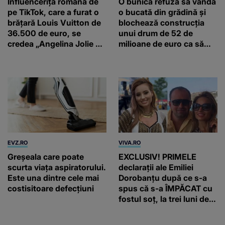
Influencerița română de
O bunică refuză să vândă
pe TikTok, care a furat o
o bucată din grădină și
brățară Louis Vuitton de
blochează construcția
36.500 de euro, se
unui drum de 52 de
credea „Angelina Jolie de
milioane de euro ca să
România”
salveze un stejar vechi de
500 de ani
EVZ.RO
VIVA.RO
Greșeala care poate
EXCLUSIV! PRIMELE
scurta viața aspiratorului.
declarații ale Emiliei
Este una dintre cele mai
Dorobanțu după ce s-a
costisitoare defecțiuni
spus că s-a ÎMPĂCAT cu
fostul soț, la trei luni de
când au divorțat. Ce-a
putut să spună frumoasa