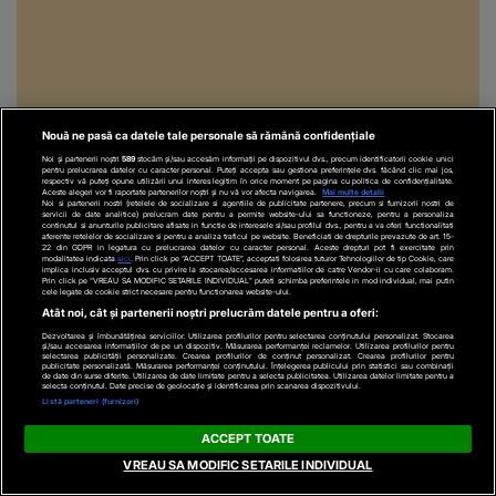
Nouă ne pasă ca datele tale personale să rămână confidențiale
Noi și partenerii noștri
589
stocăm și/sau accesăm informații pe dispozitivul dvs., precum identificatorii cookie unici
pentru prelucrarea datelor cu caracter personal. Puteți accepta sau gestiona preferințele dvs. făcând clic mai jos,
respectiv vă puteți opune utilizării unui interes legitim în orice moment pe pagina cu politica de confidențialitate.
Aceste alegeri vor fi raportate partenerilor noștri și nu vă vor afecta navigarea.
Mai multe detalii
Recomandări video
Noi si partenerii nostri (retelele de socializare si agentiile de publicitate partenere, precum si furnizorii nostri de
servicii de date analitice) prelucram date pentru a permite website-ului sa functioneze, pentru a personaliza
continutul si anunturile publicitare afisate in functie de interesele si/sau profilul dvs., pentru a va oferi functionalitati
aferente retelelor de socializare si pentru a analiza traficul pe website. Beneficiati de drepturile prevazute de art. 15-
22 din GDPR in legatura cu prelucrarea datelor cu caracter personal. Aceste drepturi pot fi exercitate prin
modalitatea indicata
aici
. Prin click pe “ACCEPT TOATE”, acceptati folosirea tuturor Tehnologiilor de tip Cookie, care
implica inclusiv acceptul dvs. cu privire la stocarea/accesarea informatiilor de catre Vendor-ii cu care colaboram.
Prin click pe “VREAU SA MODIFIC SETARILE INDIVIDUAL” puteti schimba preferintele in mod individual, mai putin
cele legate de cookie strict necesare pentru functionarea website-ului.
Atât noi, cât și partenerii noștri prelucrăm datele pentru a oferi:
Dezvoltarea și îmbunătățirea serviciilor. Utilizarea profilurilor pentru selectarea conținutului personalizat. Stocarea
și/sau accesarea informațiilor de pe un dispozitiv. Măsurarea performanței reclamelor. Utilizarea profilurilor pentru
selectarea publicității personalizate. Crearea profilurilor de conținut personalizat. Crearea profilurilor pentru
publicitate personalizată. Măsurarea performanței conținutului. Înțelegerea publicului prin statistici sau combinații
de date din surse diferite. Utilizarea de date limitate pentru a selecta publicitatea. Utilizarea datelor limitate pentru a
selecta conținutul. Date precise de geolocație și identificarea prin scanarea dispozitivului.
Listă parteneri (furnizori)
ACTUALE
ACTUALE
ACCEPT TOATE
VREAU SA MODIFIC SETARILE INDIVIDUAL
VIDEO
Cannabisul
VIDEO
Un șofer din