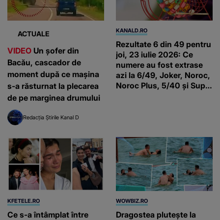
KANALD.RO
ACTUALE
Rezultate 6 din 49 pentru
VIDEO
Un șofer din
joi, 23 iulie 2026: Ce
Bacău, cascador de
numere au fost extrase
moment după ce mașina
azi la 6/49, Joker, Noroc,
Noroc Plus, 5/40 și Super
s-a răsturnat la plecarea
Noroc
de pe marginea drumului
Redacția Știrile Kanal D
KFETELE.RO
WOWBIZ.RO
Ce s-a întâmplat între
Dragostea plutește la