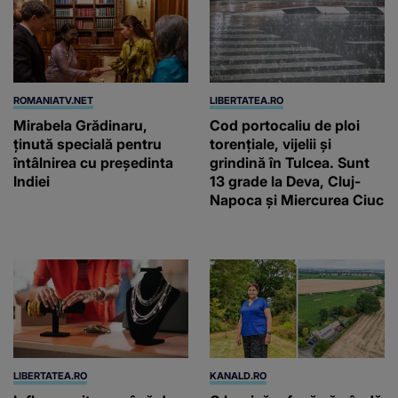
ROMANIATV.NET
LIBERTATEA.RO
Mirabela Grădinaru,
Cod portocaliu de ploi
ţinută specială pentru
torențiale, vijelii și
întâlnirea cu preşedinta
grindină în Tulcea. Sunt
Indiei
13 grade la Deva, Cluj-
Napoca și Miercurea Ciuc
LIBERTATEA.RO
KANALD.RO