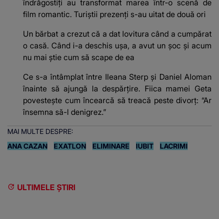
îndrăgostiți au transformat marea într-o scenă de
film romantic. Turiștii prezenți s-au uitat de două ori
Un bărbat a crezut că a dat lovitura când a cumpărat
o casă. Când i-a deschis ușa, a avut un șoc și acum
nu mai știe cum să scape de ea
Ce s-a întâmplat între Ileana Sterp și Daniel Aloman
înainte să ajungă la despărțire. Fiica mamei Geta
povestește cum încearcă să treacă peste divorț: “Ar
însemna să-l denigrez.”
MAI MULTE DESPRE:
ANA CAZAN
EXATLON
ELIMINARE
IUBIT
LACRIMI
ULTIMELE ȘTIRI