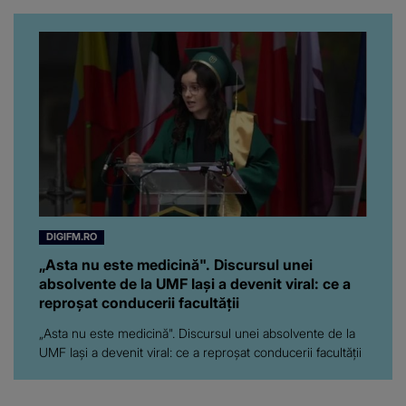
artistă i-a lăsat MASCĂ
pe toți. De data aceasta,
chiar a rupt tăcerea:
”Poate că aveam să ne
spunem, să ne...”
DIGIFM.RO
„Asta nu este medicină". Discursul unei
absolvente de la UMF Iași a devenit viral: ce a
reproșat conducerii facultății
„Asta nu este medicină". Discursul unei absolvente de la
UMF Iași a devenit viral: ce a reproșat conducerii facultății