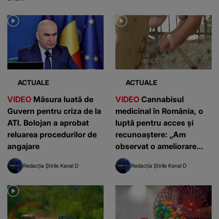
ACTUALE
ACTUALE
VIDEO
Măsura luată de
VIDEO
Cannabisul
Guvern pentru criza de la
medicinal în România, o
ATI. Bolojan a aprobat
luptă pentru acces și
reluarea procedurilor de
recunoaștere: „Am
angajare
observat o ameliorare
semnificativă”
Redacția Știrile Kanal D
Redacția Știrile Kanal D