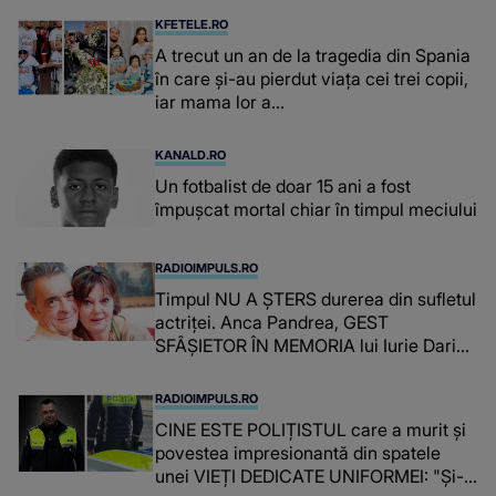
suspecți
KFETELE.RO
A trecut un an de la tragedia din Spania
în care și-au pierdut viața cei trei copii,
iar mama lor a…
KANALD.RO
Un fotbalist de doar 15 ani a fost
împușcat mortal chiar în timpul meciului
RADIOIMPULS.RO
Timpul NU A ȘTERS durerea din sufletul
actriței. Anca Pandrea, GEST
SFÂȘIETOR ÎN MEMORIA lui Iurie Darie:
"A fost copleșitor. Pe măsură ce trece
timpul parcă..."
RADIOIMPULS.RO
CINE ESTE POLIȚISTUL care a murit și
povestea impresionantă din spatele
unei VIEȚI DEDICATE UNIFORMEI: "Și-a