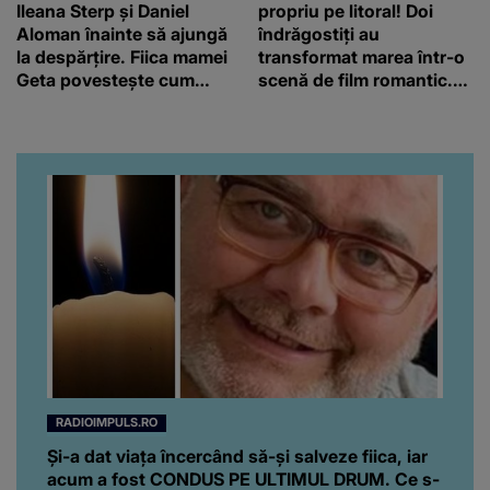
Ileana Sterp și Daniel
propriu pe litoral! Doi
Aloman înainte să ajungă
îndrăgostiți au
la despărțire. Fiica mamei
transformat marea într-o
Geta povestește cum
scenă de film romantic.
încearcă să treacă peste
Turiștii prezenți s-au uitat
divorț: “Ar însemna să-l
de două ori
denigrez.”
RADIOIMPULS.RO
Și-a dat viața încercând să-și salveze fiica, iar
acum a fost CONDUS PE ULTIMUL DRUM. Ce s-