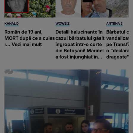
KANAL D
WOWBIZ
ANTENA 3
Român de 19 ani,
Detalii halucinante în
Bărbatul ca
MORT după ce a cules
cazul bărbatului găsit
vandalizat 
r... Vezi mai mult
îngropat într-o curte
pe Transfă
din Botoșani! Marinel
o "declaraţ
a fost înjunghiat în
dragoste" e
inimă, iar concubina
poliție și c
lui se numără printre
mediu
suspecți