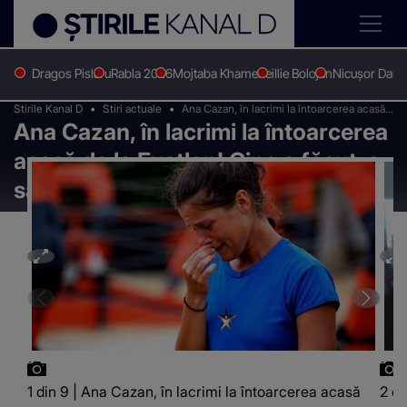
Dragos Pislaru
Rabla 2026
Mojtaba Khamenei
Ilie Bolojan
Nicușor Dan
Stirile Kanal D
Stiri actuale
Ana Cazan, în lacrimi la întoarcerea acasă
Ana Cazan, în lacrimi la întoarcerea
de la Exatlon! Cine a făcut-o să plângă?
acasă de la Exatlon! Cine a făcut-o
să plângă?
1 din 9 | Ana Cazan, în lacrimi la întoarcerea acasă
2 di