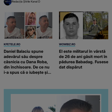
Redacția Știrile Kanal D
KFETELE.RO
WOWBIZ.RO
Daniel Balaciu spune
El este militarul în vârstă
adevărul său despre
de 26 de ani găsit mort în
căsnicia cu Dana Roba,
pădurea Babadag. Fusese
din închisoare. De ce nu
dat dispărut
i-a spus că o iubește și
ce s-a întâmplat când au
venit fetițele pe lume:
“Am suflet mare. Eu am
ajutat-o.”