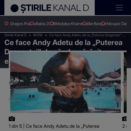
Dragos Pislaru
Rabla 2026
Mojtaba Khamenei
Ilie Bolojan
Nicușor Dan
Stirile Kanal D
WOW
Ce face Andy Adetu de la „Puterea Dragostei” de
Ce face Andy Adetu de la „Puterea
când a părăsit emisiunea?! Imagini inedite
Dragostei” de când a părăsit
emisiunea?! Imagini inedite
1 din 5 | Ce face Andy Adetu de la „Puterea
2 di