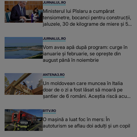
JURNALUL.RO
Ministerul lui Pîslaru a cumpărat
tensiometre, bocanci pentru construcții,
jaluzele, 30 de kilograme de miere și 50
de kilograme de cafea
JURNALUL.RO
Vom avea apă după program: curge în
ianuarie și februarie, se oprește din
august până în noiembrie
ANTENA3.RO
Un moldovean care muncea în Italia
doar de o zi a fost lăsat să moară pe
şantier de 6 români. Aceștia riscă acum
închisoarea
B1TV.RO
O maşină a luat foc în mers: În
autoturism se aflau doi adulți și un copil