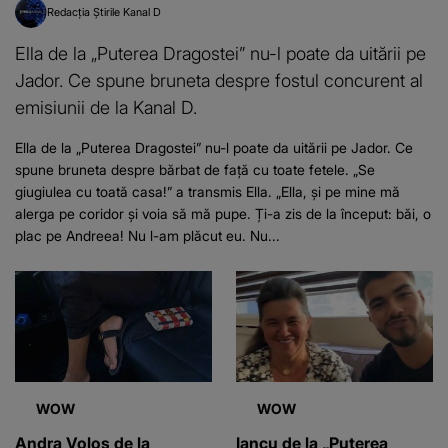
Redacția Știrile Kanal D
Ella de la „Puterea Dragostei” nu-l poate da uitării pe
Jador. Ce spune bruneta despre fostul concurent al
emisiunii de la Kanal D.
Ella de la „Puterea Dragostei” nu-l poate da uitării pe Jador. Ce
spune bruneta despre bărbat de față cu toate fetele. „Se
giugiulea cu toată casa!” a transmis Ella. „Ella, și pe mine mă
alerga pe coridor și voia să mă pupe. Ți-a zis de la început: băi, o
plac pe Andreea! Nu l-am plăcut eu. Nu...
WOW
WOW
Andra Volos de la
Iancu de la „Puterea