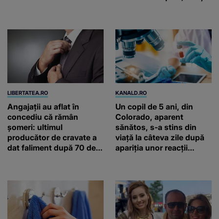
autentică a unei
două ceasuri Patek
gospodării de odinioară
Philippe și Rolex
LIBERTATEA.RO
KANALD.RO
Angajații au aflat în
Un copil de 5 ani, din
concediu că rămân
Colorado, aparent
șomeri: ultimul
sănătos, s-a stins din
producător de cravate a
viață la câteva zile după
dat faliment după 70 de
apariția unor reacții
ani, în Elveția
banale