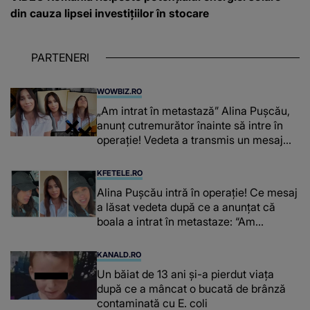
din cauza lipsei investițiilor în stocare
PARTENERI
WOWBIZ.RO
„Am intrat în metastază” Alina Pușcău,
anunț cutremurător înainte să intre în
operație! Vedeta a transmis un mesaj
emoționant fanilor
KFETELE.RO
Alina Pușcău intră în operație! Ce mesaj
a lăsat vedeta după ce a anunțat că
boala a intrat în metastaze: “Am
cancer!”
KANALD.RO
Un băiat de 13 ani și-a pierdut viața
după ce a mâncat o bucată de brânză
contaminată cu E. coli