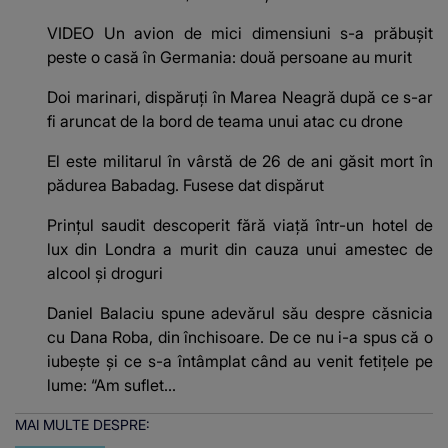
VIDEO Un avion de mici dimensiuni s-a prăbușit
peste o casă în Germania: două persoane au murit
Doi marinari, dispăruți în Marea Neagră după ce s-ar
fi aruncat de la bord de teama unui atac cu drone
El este militarul în vârstă de 26 de ani găsit mort în
pădurea Babadag. Fusese dat dispărut
Prințul saudit descoperit fără viață într-un hotel de
lux din Londra a murit din cauza unui amestec de
alcool și droguri
Daniel Balaciu spune adevărul său despre căsnicia
cu Dana Roba, din închisoare. De ce nu i-a spus că o
iubește și ce s-a întâmplat când au venit fetițele pe
lume: “Am suflet...
MAI MULTE DESPRE: