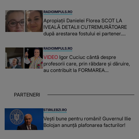
RADIOIMPULS.RO
Apropiații Danielei Florea SCOT LA
IVEALĂ DETALII CUTREMURĂTOARE
după arestarea fostului ei partener.
PRIN CE A FOST NEVOITĂ să treacă
românca ucisă în Italia și ascunsă în
RADIOIMPULS.RO
lada unui pat: " Îmi pare rău că nu am
VIDEO
Igor Cuciuc cântă despre
reușit să fac mai mult pentru ea și..."
profesorii care, prin răbdare și dăruire,
au contribuit la FORMAREA
OAMENILOR DE ASTĂZI. Ce spune
despre dascălii care lasă amprente
puternice ÎN SUFLETELE ELEVILOR,
PARTENERI
chiar și după trecerea anilor: "De
fiecare dată când..."
STIRILEBZI.RO
Vești bune pentru români! Guvernul Ilie
Bolojan anunță plafonarea facturilor!