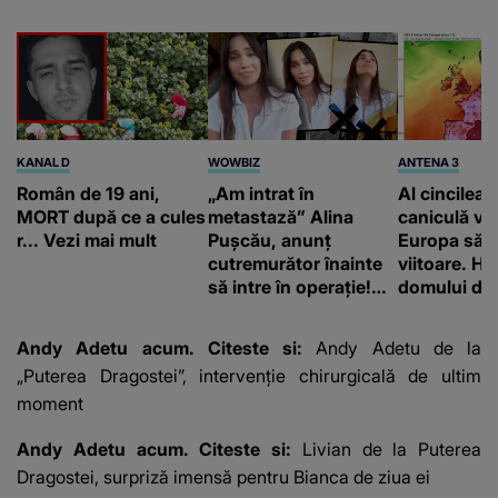
KANAL D
WOWBIZ
ANTENA 3
Român de 19 ani,
„Am intrat în
Al cincilea 
MORT după ce a cules
metastază” Alina
caniculă va
r... Vezi mai mult
Pușcău, anunț
Europa să
cutremurător înainte
viitoare. H
să intre în operație!
domului de 
Vedeta a transmis un
care va adu
mesaj emoționant
42 de grade
Andy Adetu acum. Citeste si:
Andy Adetu de la
fanilor
„Puterea Dragostei”, intervenție chirurgicală de ultim
moment
Andy Adetu acum. Citeste si:
Livian de la Puterea
Dragostei, surpriză imensă pentru Bianca de ziua ei