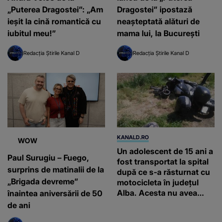
„Puterea Dragostei”: „Am
Dragostei” ipostază
ieșit la cină romantică cu
neașteptată alături de
iubitul meu!”
mama lui, la București
Redacția Știrile Kanal D
Redacția Știrile Kanal D
KANALD.RO
WOW
Un adolescent de 15 ani a
Paul Surugiu – Fuego,
fost transportat la spital
surprins de matinalii de la
după ce s-a răsturnat cu
„Brigada devreme”
motocicleta în județul
Alba. Acesta nu avea
înaintea aniversării de 50
permis
de ani