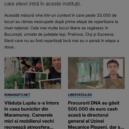
care elevii intră în aceste instituții.
Această măsură vine într-un context în care peste 33.000 de
locuri au rămas neocupate după prima etapă de repartizare la
nivel național. Cele mai multe locuri libere se regăsesc în
București, urmate de județele Iași, Prahova, Cluj și Suceava.
Elevii care nu au fost repartizați încă mai au o șansă în etapa a
doua...
ROMANIATV.NET
LIBERTATEA.RO
Vlăduța Lupău s-a întors
Procurorii DNA au găsit
în casa bunicilor din
500.000 de euro cash
Maramureș. Camerele
acasă la directorul
mici si mobilierul vechi
general al Uzinei
recreează atmosfera
Mecanice Plopeni, dar și