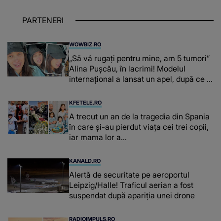
PARTENERI
WOWBIZ.RO
„Să vă rugați pentru mine, am 5 tumori”
Alina Pușcău, în lacrimi! Modelul
internațional a lansat un apel, după ce a
fost diagnosticată cu o boală gravă
KFETELE.RO
A trecut un an de la tragedia din Spania
în care și-au pierdut viața cei trei copii,
iar mama lor a…
KANALD.RO
Alertă de securitate pe aeroportul
Leipzig/Halle! Traficul aerian a fost
suspendat după apariția unei drone
RADIOIMPULS.RO