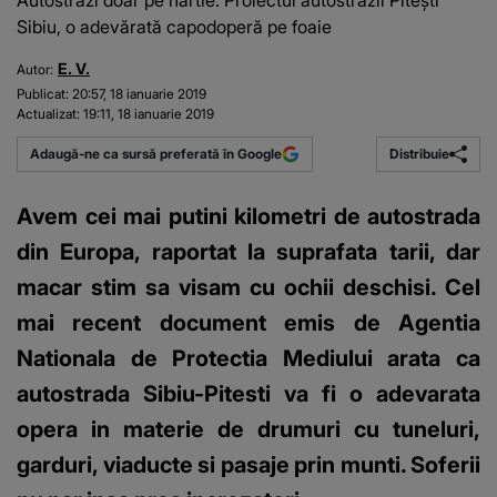
Autostrăzi doar pe hârtie. Proiectul autostrăzii Pitești
Sibiu, o adevărată capodoperă pe foaie
E. V.
Autor:
Publicat:
20:57, 18 ianuarie 2019
Actualizat:
19:11, 18 ianuarie 2019
Distribuie
Adaugă-ne ca sursă preferată în Google
Avem cei mai putini kilometri de autostrada
din Europa, raportat la suprafata tarii, dar
macar stim sa visam cu ochii deschisi. Cel
mai recent document emis de Agentia
Nationala de Protectia Mediului arata ca
autostrada Sibiu-Pitesti va fi o adevarata
opera in materie de drumuri cu tuneluri,
garduri, viaducte si pasaje prin munti. Soferii