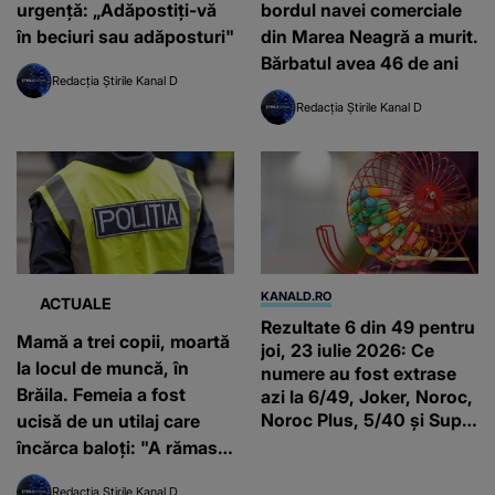
urgență: „Adăpostiţi-vă
bordul navei comerciale
în beciuri sau adăposturi"
din Marea Neagră a murit.
Bărbatul avea 46 de ani
Redacția Știrile Kanal D
Redacția Știrile Kanal D
KANALD.RO
ACTUALE
Rezultate 6 din 49 pentru
Mamă a trei copii, moartă
joi, 23 iulie 2026: Ce
la locul de muncă, în
numere au fost extrase
Brăila. Femeia a fost
azi la 6/49, Joker, Noroc,
Noroc Plus, 5/40 și Super
ucisă de un utilaj care
Noroc
încărca baloți: "A rămas
fără cap"
Redacția Știrile Kanal D