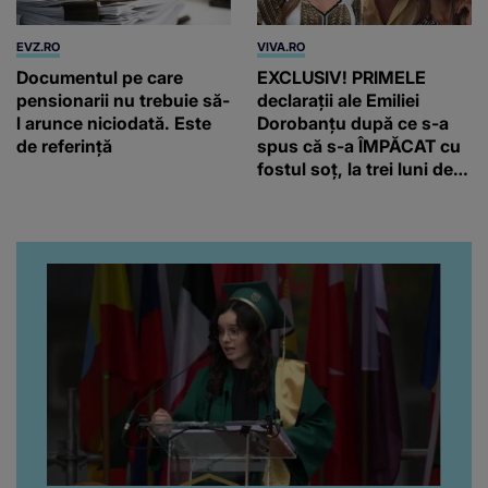
EVZ.RO
VIVA.RO
Documentul pe care
EXCLUSIV! PRIMELE
pensionarii nu trebuie să-
declarații ale Emiliei
l arunce niciodată. Este
Dorobanțu după ce s-a
de referință
spus că s-a ÎMPĂCAT cu
fostul soț, la trei luni de
când au divorțat. Ce-a
putut să spună frumoasa
artistă i-a lăsat MASCĂ
pe toți. De data aceasta,
chiar a rupt tăcerea:
”Poate că aveam să ne
spunem, să ne...”