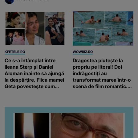
KFETELE.RO
WOWBIZ.RO
Ce s-a întâmplat între
Dragostea plutește la
Ileana Sterp și Daniel
propriu pe litoral! Doi
Aloman înainte să ajungă
îndrăgostiți au
la despărțire. Fiica mamei
transformat marea într-o
Geta povestește cum
scenă de film romantic.
încearcă să treacă peste
Turiștii prezenți s-au uitat
divorț: “Ar însemna să-l
de două ori
denigrez.”