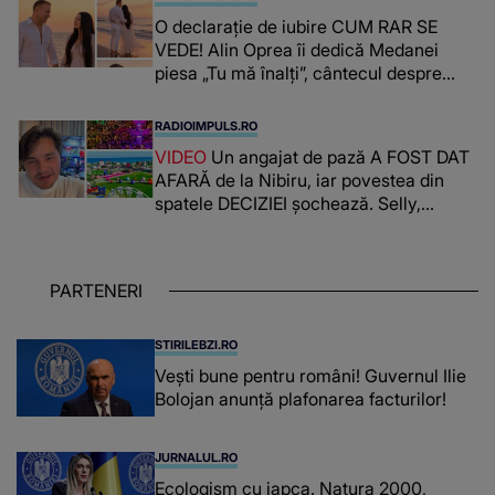
O declarație de iubire CUM RAR SE
VEDE! Alin Oprea îi dedică Medanei
piesa „Tu mă înalți”, cântecul despre
omul care i-a schimbat DESTINUL și i-a
redat LUMINA DIN SUFLET: "M-ai iubit
RADIOIMPULS.RO
cu bunătate și răbdare, până când omul
VIDEO
Un angajat de pază A FOST DAT
din mine și-a regăsit pacea"
AFARĂ de la Nibiru, iar povestea din
spatele DECIZIEI șochează. Selly,
surprins de întreaga situație... NU
CREDEA CĂ VA VEDEA AȘA CEVA: "Fix
în fața unui..."
PARTENERI
STIRILEBZI.RO
Vești bune pentru români! Guvernul Ilie
Bolojan anunță plafonarea facturilor!
JURNALUL.RO
Ecologism cu japca. Natura 2000,