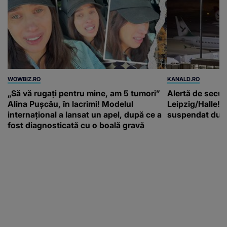
WOWBIZ.RO
KANALD.RO
„Să vă rugați pentru mine, am 5 tumori”
Alertă de secur
Alina Pușcău, în lacrimi! Modelul
Leipzig/Halle! T
internațional a lansat un apel, după ce a
suspendat după
fost diagnosticată cu o boală gravă
Next
Previous
Parteneri: