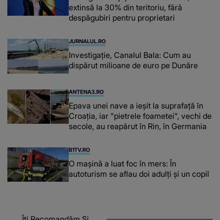
extinsă la 30% din teritoriu, fără
despăgubiri pentru proprietari
JURNALUL.RO
Investigație, Canalul Bala: Cum au
dispărut milioane de euro pe Dunăre
ANTENA3.RO
Epava unei nave a ieșit la suprafață în
Croația, iar "pietrele foametei", vechi de
secole, au reapărut în Rin, în Germania
B1TV.RO
O maşină a luat foc în mers: În
autoturism se aflau doi adulți și un copil
Îți Recomandăm Și...