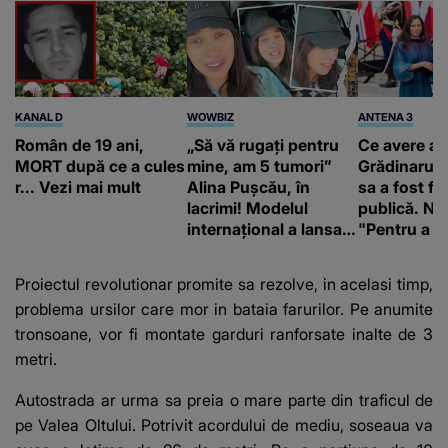
KANAL D
WOWBIZ
ANTENA 3
Român de 19 ani,
„Să vă rugați pentru
Ce avere ar
MORT după ce a cules
mine, am 5 tumori”
Grădinaru. 
r... Vezi mai mult
Alina Pușcău, în
sa a fost fă
lacrimi! Modelul
publică. Ni
internațional a lansat
"Pentru a în
un apel, după ce a
orice specul
fost diagnosticată cu
Proiectul revolutionar promite sa rezolve, in acelasi timp,
o boală gravă
problema ursilor care mor in bataia farurilor. Pe anumite
tronsoane, vor fi montate garduri ranforsate inalte de 3
metri.
Autostrada ar urma sa preia o mare parte din traficul de
pe Valea Oltului. Potrivit acordului de mediu, soseaua va