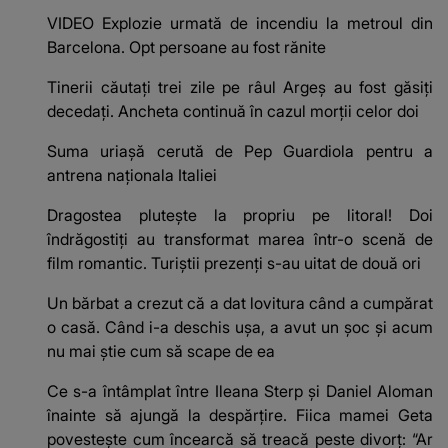
VIDEO Explozie urmată de incendiu la metroul din
Barcelona. Opt persoane au fost rănite
Tinerii căutați trei zile pe râul Argeș au fost găsiți
decedați. Ancheta continuă în cazul morții celor doi
Suma uriașă cerută de Pep Guardiola pentru a
antrena naționala Italiei
Dragostea plutește la propriu pe litoral! Doi
îndrăgostiți au transformat marea într-o scenă de
film romantic. Turiștii prezenți s-au uitat de două ori
Un bărbat a crezut că a dat lovitura când a cumpărat
o casă. Când i-a deschis ușa, a avut un șoc și acum
nu mai știe cum să scape de ea
Ce s-a întâmplat între Ileana Sterp și Daniel Aloman
înainte să ajungă la despărțire. Fiica mamei Geta
povestește cum încearcă să treacă peste divorț: “Ar