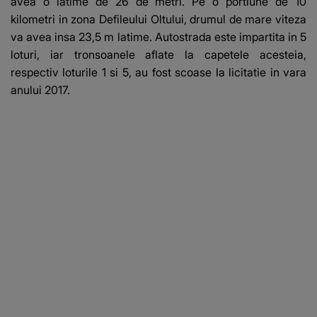
avea o latime de 26 de metri. Pe o portiune de 10
kilometri in zona Defileului Oltului, drumul de mare viteza
va avea insa 23,5 m latime. Autostrada este impartita in 5
loturi, iar tronsoanele aflate la capetele acesteia,
respectiv loturile 1 si 5, au fost scoase la licitatie in vara
anului 2017.