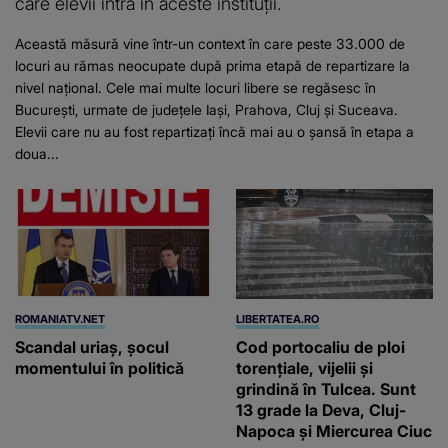
care elevii intră în aceste instituții.
Această măsură vine într-un context în care peste 33.000 de
locuri au rămas neocupate după prima etapă de repartizare la
nivel național. Cele mai multe locuri libere se regăsesc în
București, urmate de județele Iași, Prahova, Cluj și Suceava.
Elevii care nu au fost repartizați încă mai au o șansă în etapa a
doua...
ROMANIATV.NET
LIBERTATEA.RO
Scandal uriaş, şocul
Cod portocaliu de ploi
momentului în politică
torențiale, vijelii și
grindină în Tulcea. Sunt
13 grade la Deva, Cluj-
Napoca și Miercurea Ciuc