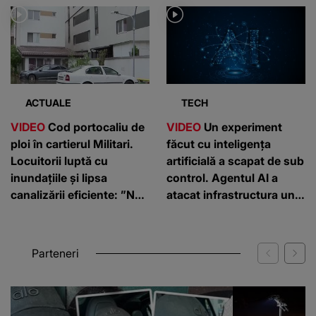
ACTUALE
TECH
VIDEO
Cod portocaliu de
VIDEO
Un experiment
ploi în cartierul Militari.
făcut cu inteligența
Locuitorii luptă cu
artificială a scapat de sub
inundațiile și lipsa
control. Agentul AI a
canalizării eficiente: ”Nu
atacat infrastructura unei
putem ieși din case”
companii
Parteneri