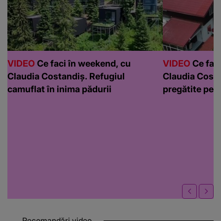
VIDEO
Ce faci în weekend, cu
VIDEO
Ce faci
Claudia Costandiș. Refugiul
Claudia Costa
camuflat în inima pădurii
pregătite pen
Recomandări video