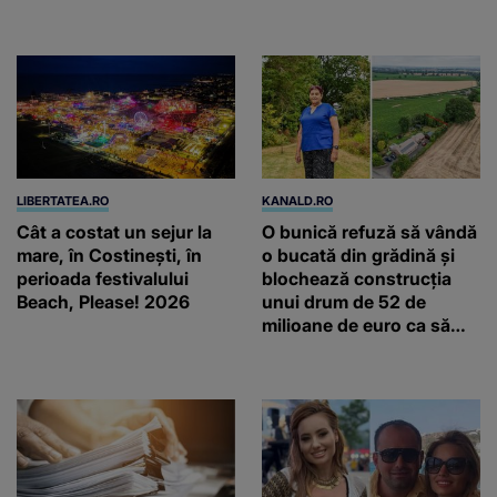
LIBERTATEA.RO
KANALD.RO
Cât a costat un sejur la
O bunică refuză să vândă
mare, în Costinești, în
o bucată din grădină și
perioada festivalului
blochează construcția
Beach, Please! 2026
unui drum de 52 de
milioane de euro ca să
salveze un stejar vechi de
500 de ani